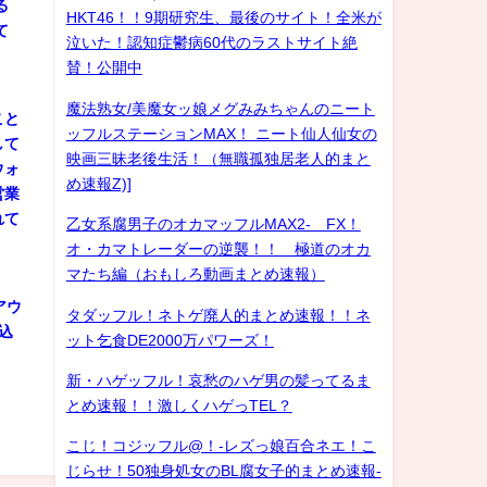
る
HKT46！！9期研究生、最後のサイト！全米が
て
泣いた！認知症鬱病60代のラストサイト絶
賛！公開中
魔法熟女/美魔女ッ娘メグみみちゃんのニート
こと
ッフルステーションMAX！ ニート仙人仙女の
して
映画三昧老後生活！（無職孤独居老人的まと
ウォ
め速報Z)]
営業
れて
乙女系腐男子のオカマッフルMAX2- FX！
オ・カマトレーダーの逆襲！！ 極道のオカ
マたち編（おもしろ動画まとめ速報）
アウ
タダッフル！ネトゲ廃人的まとめ速報！！ネ
込
ット乞食DE2000万パワーズ！
新・ハゲッフル！哀愁のハゲ男の髪ってるま
とめ速報！！激しくハゲっTEL？
こじ！コジッフル@！-レズっ娘百合ネエ！こ
じらせ！50独身処女のBL腐女子的まとめ速報-