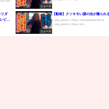
ss2.xml...
ニュース
ロリダ
【動画】クソキモい謎の虫が撮られ
テレビ
c_img_param=; //img-c.net/output/site/202.js
c_img_param=; //img-c.net...
ニュース