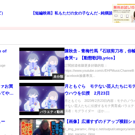
ビ）
【短編映画】私もただの女の子なんだ - 純猥談
 of
陳秋含 - 青梅竹馬『石頭剪刀布，你
會哭~』【動態歌詞Lyrics】
Huge
訂閱頻道收聽更多好聽的歌：
https://www.youtube.com/c/EHPMusicChannelII
Facebook臉書專頁...
未分類
サァお買
月ともぐら モテない芸人たちにモ
ってやっ
ウハウを伝授 2月23日
月ともぐら 2023年2月23日内容：モテのノウ
テない芸人たちに伝授するモテ男育成バラエテ
演者：モグライダー ほか......
バラエティ動画
ュー
【画像】広瀬すずのドアップ横顔シ
c_img_param=; //img-c.net/output/category/anim
c_img_param=; //img...