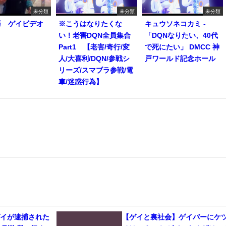
未分類
未分類
未分類
巧 ゲイビデオ
※こうはなりたくな
キュウソネコカミ -
い！老害DQN全員集合
「DQNなりたい、40代
Part1 【老害/奇行/変
で死にたい」 DMCC 神
人/大喜利/DQN/参戦シ
戸ワールド記念ホール
リーズ/スマブラ参戦/電
車/迷惑行為】
ゲイが逮捕された
【ゲイと裏社会】ゲイバーにケ