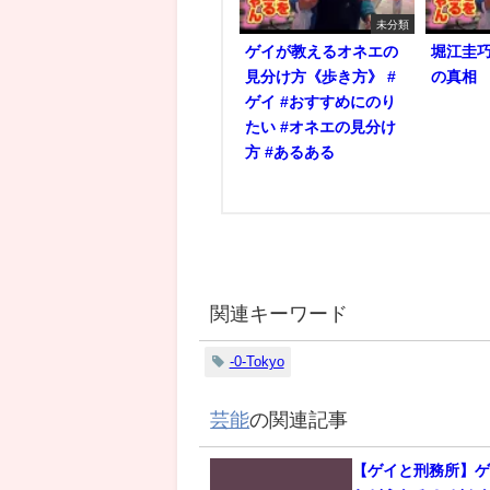
未分類
ゲイが教えるオネエの
堀江圭
見分け方《歩き方》 #
の真相
ゲイ #おすすめにのり
たい #オネエの見分け
方 #あるある
関連キーワード
-0-Tokyo
芸能
の関連記事
【ゲイと刑務所】