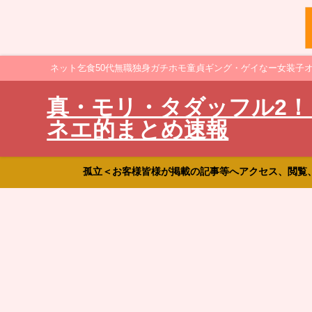
ネット乞食50代無職独身ガチホモ童貞ギング・ゲイなー女装子
真・モリ・タダッフル2！
ネエ的まとめ速報
孤立＜お客様皆様が掲載の記事等へアクセス、閲覧