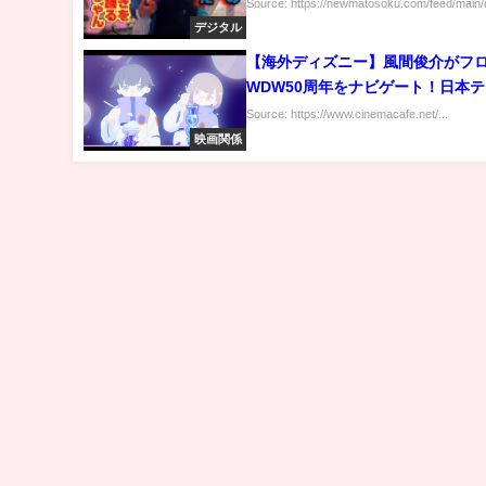
Source: https://newmatosoku.com/feed/main/r
デジタル
【海外ディズニー】風間俊介がフ
WDW50周年をナビゲート！日本
ZIP!で放送
Source: https://www.cinemacafe.net/...
映画関係