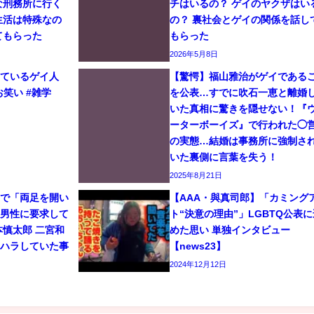
な刑務所に行く
チはいるの？ ゲイのヤクザはい
生活は特殊なの
の？ 裏社会とゲイの関係を話し
てもらった
もらった
2026年5月8日
しているゲイ人
【驚愕】福山雅治がゲイである
お笑い #雑学
を公表…すでに吹石一恵と離婚
いた真相に驚きを隠せない！『
ーターボーイズ』で行われた◯
の実態…結婚は事務所に強制さ
いた裏側に言葉を失う！
2025年8月21日
イで「両足を開い
【AAA・與真司郎】「カミング
と男性に要求して
ト“決意の理由”」LGBTQ公表に
本慎太郎 二宮和
めた思い 単独インタビュー
ワハラしていた事
【news23】
2024年12月12日