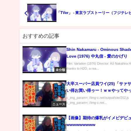
「TVer」 - 東京ラブストーリー（フジテレ
おすすめの記事
Shin Nakamaru - Ominous Shade
Love (1976) 中丸信 - 愛のかげり
Film: Variation (1976) Director: Kô Nakahira 
thanks to H2O, a rea...
未分類
大卒スーパー店員ワイ(25)「サァ
い得お買い得ゥー！ｗｗやってや
てェ！ｗｗｗ」
c_img_param=; //img-c.net/output/site/202.js
c_img_param=; //img-c.net...
ニュース
【画像】期待の爆乳がイメビデビ
wwwwwwwww