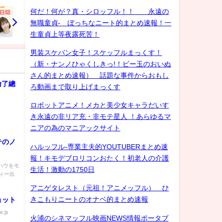
何だ！何が？真・シロッフル！！ 永遠の
無職童貞- ぼっちなニート的まとめ速報！一
生童貞上等夜露死苦！
男装スケバン女子！スケッフルまっくす！
（新・ナンノひゃくしきっ!！ビー玉のおいぬ
さん的まとめ速報） 話題な事件からおもし
輸了總
ろ動画まで取り上げまっくす
ロボットアニメ！メカと美少女キャラだいす
き永遠の非リア充・非モテ星人 ！あらゆるマ
ニアの為のマニアックサイト
テのノ
ハルッフル-専業主夫的YOUTUBERまとめ速
報！キモデブロリコンおたく！初老人の介護
ハウをモ
生活！激動の1750日
ィー出
アニゲタレスト（元祖！アニメッフル） ひ
きこもりニートのオナベ的まとめ速報
ョット
e.js
火浦のシネマッフル映画NEWS情報ポータブ