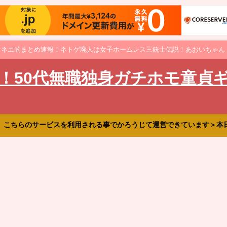
オネエ的まとめ速報！ネトゲ廃人は女子ホームレス三銃士伝説！あおいちゃん
！50代無職独身ガチホモ童貞
、こちらのサービスを利用される事でかろうじて運営できています＞本