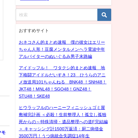
おすすめサイト
おネコさん的まとめ速報 僕の彼女はエリー
ちゃん人形！豆腐メンタルメンヘラ電波中年
アルバイターのぬいぐるみ男子末路編
アイドッフル！ ワタクシ的まとめ速報 地
下格闘アイドルだいすき！23 ひうらのアニ
メ放送局101ちゃんねる BNK48 ！SNH48！
JKT48！MNL48！SGO48！GNZ48！
STU48！SKE48
ヒウラッフルのハーニーフィニッシュゴミ屋
敷補完計画 ＜必殺！生前整理人！孤立し孤独
死からの～特殊清掃・遺品整理への道F完結編
＞ キャッシング計1500万返済：厨二病借金
ツモ
3500万円！うつ病統合失調症14年生