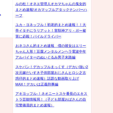
ルの杜！オネエ管理人オカマちゃんの鬼女的
まとめ速報!オカマッフルアタックナンバーハ
る
ーフ
ユカ・ヨネッフル！初老的まとめ速報！！大
帝イタチにラリアット！害獣神アリ・ガー被
害に必殺！パイルドライバー
おネコさん的まとめ速報 僕の彼女はエリー
ちゃん人形！豆腐メンタルメンヘラ電波中年
アルバイターのぬいぐるみ男子末路編
スケバン！デカッフルまっくす（デカい強い2
次元嫁だいすき子供部屋おじさんヒロシ之古
惑仔的まとめ速報）話題な動画取り上げ
MAX！デカいは正義刑事編
アキヨッフル-！ネオニートスケ番長のエキス
トラ芸能情報局！（子ども部屋おばさんの自
宅警備員的まとめ速報）