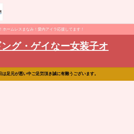
！ホームレスまなみ！愛内アイラ応援してます！
ギング・ゲイなー女装子オ
日は足元が悪い中ご足労頂き誠に有難うございます。