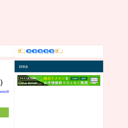
xrea
）
uneo9