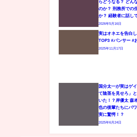
らどうなる？ どん
のか？ 刑務所での
か？ 経験者に話し
2026年5月16日
実はオネエを告白
TOP3 #パンサー #
2025年11月17日
国分太一が実はゲ
て陰茎を見せろ」
いた！？岸優太 森
也の後輩たちにパ
実に驚愕！？
2025年6月24日