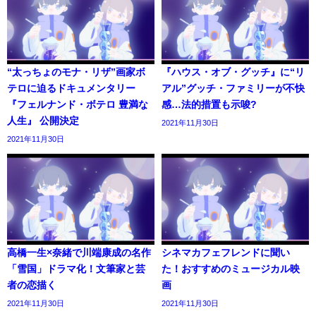
“太っちょのモナ・リザ”画家ボ
『ハウス・オブ・グッチ』に“リ
テロに迫るドキュメンタリー
アル”グッチ・ファミリーが不快
『フェルナンド・ボテロ 豊満な
感…法的措置も示唆?
人生』 公開決定
2021年11月30日
2021年11月30日
高橋一生×奈緒で川端康成の名作
シネマカフェフレンドに聞い
「雪国」ドラマ化！文筆家と芸
た！おすすめのミュージカル映
者の恋描く
画
2021年11月30日
2021年11月30日