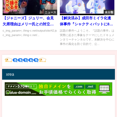
ニュース
未分類
【ジャニーズ】ジュリー、会見
【解決済み】成田市ミイラ化遺
欠席理由はメリー氏との対立等
体事件『シャクティパットに800
による「過呼吸」
万円払った家族の末路』
c_img_param=; //img-c.net/output/site/42.js
話題の事件へようこそ。『話題の事件』は
c_img_param=; //img-c.net/...
実際に起きた事象をテーマにしたドキュメ
ンタリーチャンネルです。未解決を中心に
事件の風化を防ぐ目的で、公...
xrea