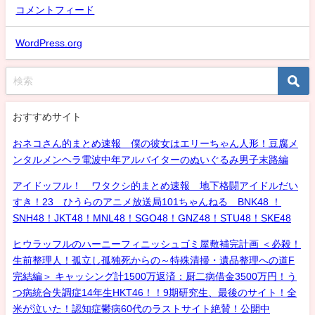
コメントフィード
WordPress.org
おすすめサイト
おネコさん的まとめ速報 僕の彼女はエリーちゃん人形！豆腐メ
ンタルメンヘラ電波中年アルバイターのぬいぐるみ男子末路編
アイドッフル！ ワタクシ的まとめ速報 地下格闘アイドルだい
すき！23 ひうらのアニメ放送局101ちゃんねる BNK48 ！
SNH48！JKT48！MNL48！SGO48！GNZ48！STU48！SKE48
ヒウラッフルのハーニーフィニッシュゴミ屋敷補完計画 ＜必殺！
生前整理人！孤立し孤独死からの～特殊清掃・遺品整理への道F
完結編＞ キャッシング計1500万返済：厨二病借金3500万円！う
つ病統合失調症14年生HKT46！！9期研究生、最後のサイト！全
米が泣いた！認知症鬱病60代のラストサイト絶賛！公開中