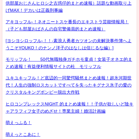
供部屋おじさんヒロシ之古惑仔的まとめ速報）話題な動画取り上
げMAX！デカいは正義刑事編
アキヨッフル-！ネオニートスケ番長のエキストラ芸能情報局！
（子ども部屋おばさんの自宅警備員的まとめ速報）
[ヨシヨシロッフル-！！-素浪人勇者カツオンの未解決事件簿へよ
うこそYOUKO！のナンノ洋子のはなしは信じるな編）]
モリッフル！ 50代無職独身ガチホモ童貞！女装子オネエ的ま
とめ速報！有益便利情報サイトの杜 モリッフル
ユキユキッフル！ど底辺的一同驚愕騒然まとめ速報！超氷河期世
代！人生の強制ロスカットですべてを失ったキグナス氷子の愛の
クリスタルキングボンビー脱出大作戦
ヒロコンプレックスNIGHT 的まとめ速報！！子供が欲しいど陰キ
ャアラフィフ女子のめざせ！専業主婦！婚活計画編
萌えっふる！
萌えっとこあに！