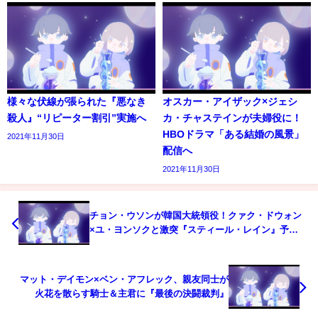
様々な伏線が張られた『悪なき
オスカー・アイザック×ジェシ
殺人』“リピーター割引”実施へ
カ・チャステインが夫婦役に！
HBOドラマ「ある結婚の風景」
2021年11月30日
配信へ
2021年11月30日
チョン・ウソンが韓国大統領役！クァク・ドウォン
×ユ・ヨンソクと激突『スティール・レイン』予告
編
マット・デイモン×ベン・アフレック、親友同士が
火花を散らす騎士＆主君に『最後の決闘裁判』