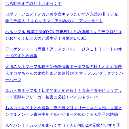
しろ動画まで取り上げまっくす
ロボットアニメ！メカと美少女キャラだいすき永遠の非リア充・
非モテ星人 ！あらゆるマニアの為のマニアックサイト
ハルッフル-専業主夫的YOUTUBERまとめ速報！キモデブロリコ
ンおたく！初老人の介護生活！激動の1750日
アニゲタレスト（元祖！アニメッフル） ひきこもりニートのオ
ナベ的まとめ速報
火浦のシネマッフル映画NEWS情報ポータブルの杜！オネエ管理
人オカマちゃんの鬼女的まとめ速報!オカマッフルアタックナンバ
ーハーフ
ユカ・ヨネッフル！初老的まとめ速報！！大帝イタチにラリアッ
ト！害獣神アリ・ガー被害に必殺！パイルドライバー
おネコさん的まとめ速報 僕の彼女はエリーちゃん人形！豆腐メ
ンタルメンヘラ電波中年アルバイターのぬいぐるみ男子末路編
スケバン！デカッフルまっくす（デカい強い2次元嫁だいすき子