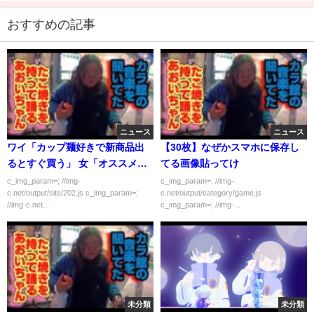
おすすめの記事
ニュース
ニュース
ワイ「カップ麺好きで新商品出
【30枚】なぜかスマホに保存し
るとすぐ買う」 女「オススメの
てる画像貼ってけ
カップ麺ある？」
c_img_param=; //img-
c_img_param=; //img-
c.net/output/site/202.js c_img_param=;
c.net/output/category/game.js
//img-c.net...
c_img_param=; //img-...
未分類
未分類