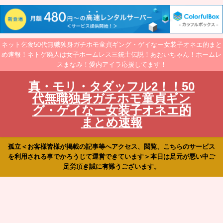
ネット乞食50代無職独身ガチホモ童貞ギング・ゲイなー女装子オネエ的まと
め速報！ネトゲ廃人は女子ホームレス三銃士伝説！あおいちゃん！ホームレ
スまなみ！愛内アイラ応援してます！
真・モリ・タダッフル2！！50
代無職独身ガチホモ童貞ギン
グ・ゲイなー女装子オネエ的
まとめ速報
孤立＜お客様皆様が掲載の記事等へアクセス、閲覧、こちらのサービス
を利用される事でかろうじて運営できています＞本日は足元が悪い中ご
足労頂き誠に有難うございます。