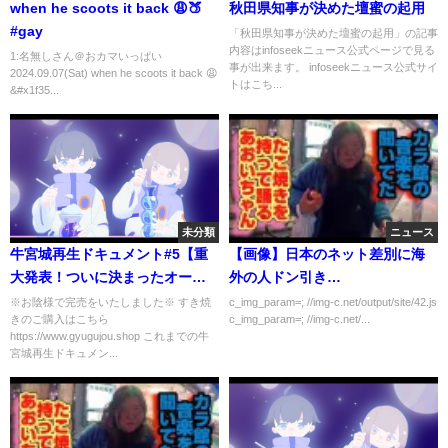
when he scoots it back 😩🍑
秋田県知事が決めた壇蜜の起用
#gay
「秋田県知事が決めた壇蜜の起用」の記事
内容はinfoseekニュース公式ページで見る
1:名無しさん＠おカマいっぱい
事が出来ます。 infoseekニュース公式サイ
2024.09.07(Sat) when he scoots it back 😩
トはこち...
&#x1f35...
未分類
ニュース
牛宮城再生ドキュメント#5【重
【画像】日本のネット差別に海
大発表！ついに決まったオープ
外の人ドン引き…
ン日！】
※お陰様で完売をいたしました※ すき焼
c_img_param=; //img-c.net/output/site/42.js
きのご購入はこちら
c_img_param=; //img-c.net/...
https://www.gyugujou.shop これまでの牛
宮城再生ドキュメン...