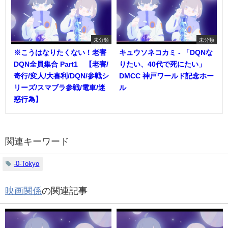
未分類
未分類
※こうはなりたくない！老害
キュウソネコカミ - 「DQNな
DQN全員集合 Part1 【老害/
りたい、40代で死にたい」
奇行/変人/大喜利/DQN/参戦シ
DMCC 神戸ワールド記念ホー
リーズ/スマブラ参戦/電車/迷
ル
惑行為】
関連キーワード
-0-Tokyo
映画関係
の関連記事