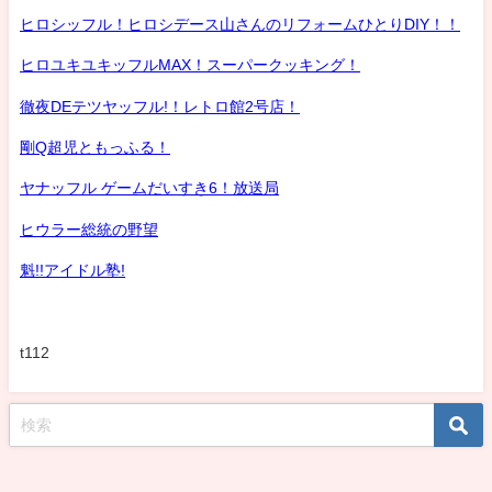
ヒロシッフル！ヒロシデース山さんのリフォームひとりDIY！！
ヒロユキユキッフルMAX！スーパークッキング！
徹夜DEテツヤッフル!！レトロ館2号店！
剛Q超児ともっふる！
ヤナッフル ゲームだいすき6！放送局
ヒウラー総統の野望
魁!!アイドル塾!
t112