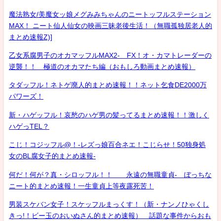
魔法熟女/美魔女ッ娘メグみみちゃんのニートッフルステーション
MAX！ ニート仙人仙女の映画三昧老後生活！（無職孤独居老人的
まとめ速報Z)]
乙女系腐男子のオカマッフルMAX2- FX！オ・カマトレーダーの
逆襲！！ 極道のオカマたち編（おもしろ動画まとめ速報）
タダッフル！ネトゲ廃人的まとめ速報！！ネット乞食DE2000万
パワーズ！
新・ハゲッフル！哀愁のハゲ男の髪ってるまとめ速報！！激しく
ハゲっTEL？
こじ！コジッフル@！-レズっ娘百合ネエ！こじらせ！50独身処
女のBL腐女子的まとめ速報-
何だ！何が？真・シロッフル！！ 永遠の無職童貞- ぼっちな
ニート的まとめ速報！一生童貞上等夜露死苦！
男装スケバン女子！スケッフルまっくす！（新・ナンノひゃくし
きっ!！ビー玉のおいぬさん的まとめ速報） 話題な事件からおも