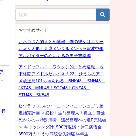
おすすめサイト
おネコさん的まとめ速報 僕の彼女はエリー
ちゃん人形！豆腐メンタルメンヘラ電波中年
アルバイターのぬいぐるみ男子末路編
アイドッフル！ ワタクシ的まとめ速報 地
ア
下格闘アイドルだいすき！23 ひうらのアニ
…
メ放送局101ちゃんねる BNK48 ！SNH48！
JKT48！MNL48！SGO48！GNZ48！
STU48！SKE48
ヒウラッフルのハーニーフィニッシュゴミ屋
！お
敷補完計画 ＜必殺！生前整理人！孤立し孤独
死からの～特殊清掃・遺品整理への道F完結編
＞ キャッシング計1500万返済：厨二病借金
3500万円！うつ病統合失調症14年生