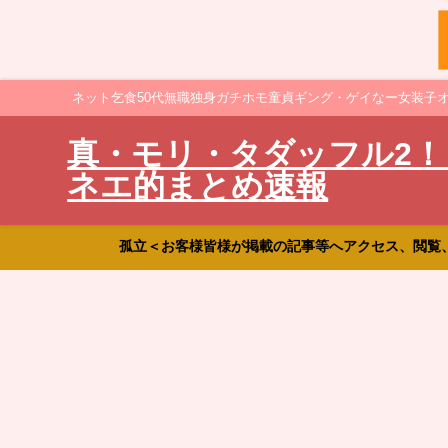
ネット乞食50代無職独身ガチホモ童貞ギング・ゲイなー女装子
真・モリ・タダッフル2！
ネエ的まとめ速報
孤立＜お客様皆様が掲載の記事等へアクセス、閲覧