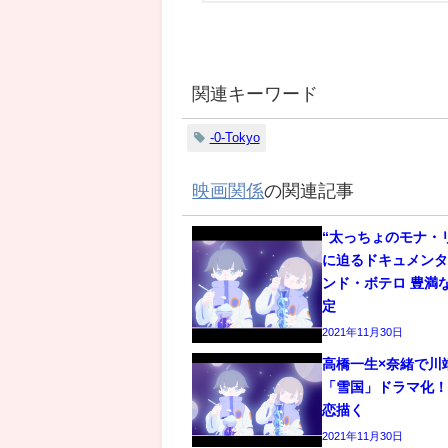
関連キーワード
-0-Tokyo
映画関係
の関連記事
“太っちょのモナ・
に迫るドキュメン
ンド・ボテロ 豊満
定
2021年11月30日
高橋一生×奈緒で川
「雪国」ドラマ化
恋描く
2021年11月30日