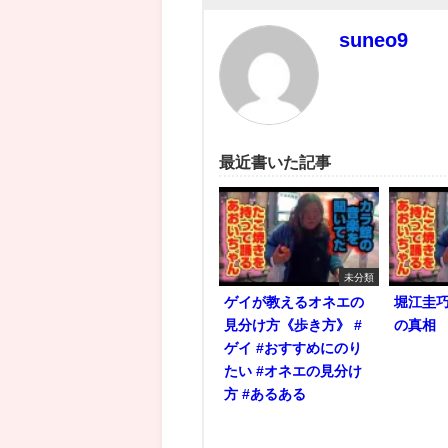
suneo9
最近書いた記事
未分類
ゲイが教えるオネエの
堀江圭
見分け方《歩き方》 #
の真相
ゲイ #おすすめにのり
たい #オネエの見分け
方 #あるある