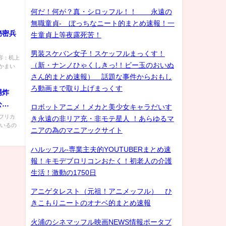
何だ！何が？真・シロッフル！！ 永遠の
無職童貞- ぼっちなニート的まとめ速報！一
秘密兵
生童貞上等夜露死苦！
男装スケバン女子！スケッフルまっくす！
容：机上
（新・ナンノひゃくしきっ!！ビー玉のおいぬ
かまい
さん的まとめ速報） 話題な事件からおもし
ろ動画まで取り上げまっくす
場炸
公
ロボットアニメ！メカと美少女キャラだいす
フリカ
き永遠の非リア充・非モテ星人 ！あらゆるマ
ているの
ニアの為のマニアックサイト
ハルッフル-専業主夫的YOUTUBERまとめ速
報！キモデブロリコンおたく！初老人の介護
生活！激動の1750日
アニゲタレスト（元祖！アニメッフル） ひ
きこもりニートのオナベ的まとめ速報
火浦のシネマッフル映画NEWS情報ポータブ