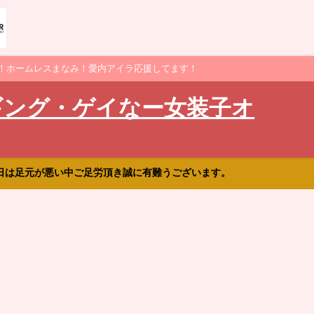
！ホームレスまなみ！愛内アイラ応援してます！
ギング・ゲイなー女装子オ
日は足元が悪い中ご足労頂き誠に有難うございます。