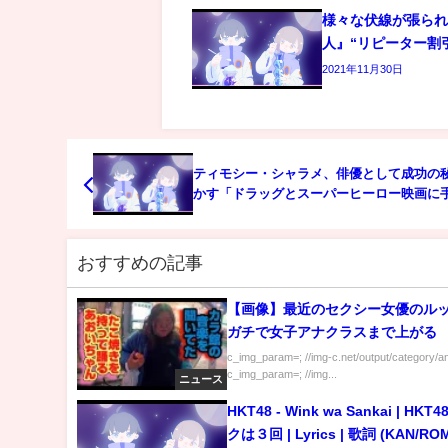
様々な伏線が張ら
人』“リピーター割
2021年11月30日
ティモシー・シャラメ、俳優として成功の
かす「ドラッグとスーパーヒーロー映画に
さない」
おすすめの記事
【画像】最近のセクシー女優のル
ガチで女子アナクラスまで上がる
c_img_param=; //img-c.net/output/category/a
c_img_param=; //img...
ニュース
HKT48 - Wink wa Sankai | HKT
クは３回 | Lyrics | 歌詞 (KAN/RO