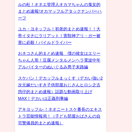
ルの杜！オネエ管理人オカマちゃんの鬼女的
まとめ速報!オカマッフルアタックナンバーハ
ーフ
ユカ・ヨネッフル！初老的まとめ速報！！大
帝イタチにラリアット！害獣神アリ・ガー被
害に必殺！パイルドライバー
おネコさん的まとめ速報 僕の彼女はエリー
ちゃん人形！豆腐メンタルメンヘラ電波中年
アルバイターのぬいぐるみ男子末路編
スケバン！デカッフルまっくす（デカい強い2
次元嫁だいすき子供部屋おじさんヒロシ之古
惑仔的まとめ速報）話題な動画取り上げ
MAX！デカいは正義刑事編
アキヨッフル-！ネオニートスケ番長のエキス
トラ芸能情報局！（子ども部屋おばさんの自
宅警備員的まとめ速報）