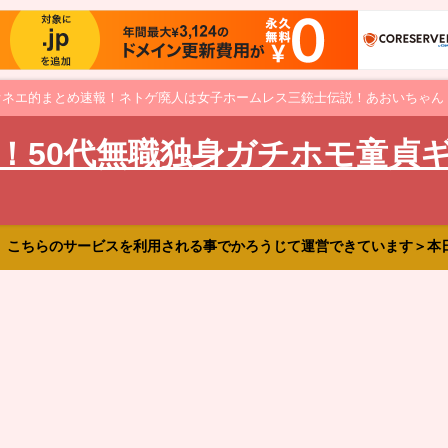
オネエ的まとめ速報！ネトゲ廃人は女子ホームレス三銃士伝説！あおいちゃん
！50代無職独身ガチホモ童貞
、こちらのサービスを利用される事でかろうじて運営できています＞本