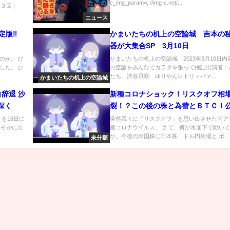
c_img_param=; //img-c.net/...
は３回 |
ニュース
定版‼
かまいたちの机上の空論城 吉本の
器が大集合SP 3月10日
のか。 ひ
かまいたちの机上の空論城 2023年3月10日内
した。 ひ
の空論をみんなでカラダを張って検証出演者：
.
たち 渋谷凪咲 ゆりやんレトリィバァ...
かまいたちの机上の空論城
辞退 沙
新種コロナショック！リスクオフ相
深く
裂！？この後の株と為替とＢＴＣ！
開！！
を18日に
突然我々に「リスクオフ」を思い出させた南ア
みそかに出
産コロナウイルス。 さて、何が水面下で動い
か。今後の米国株に日本株、ドル円相場と ポ...
未分類