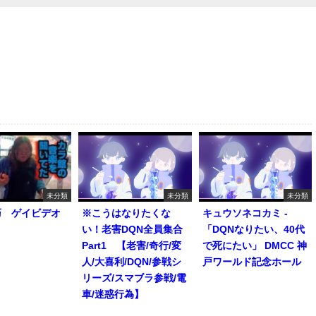
未分類
未分類
未分類
巧 ゲイビデオ
※こうはなりたくな
キュウソネコカミ -
い！老害DQN全員集合
「DQNなりたい、40代
Part1 【老害/奇行/変
で死にたい」 DMCC 神
人/大喜利/DQN/参戦シ
戸ワールド記念ホール
リーズ/スマブラ参戦/電
車/迷惑行為】