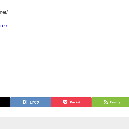
net/
rize
はてブ
Pocket
Feedly