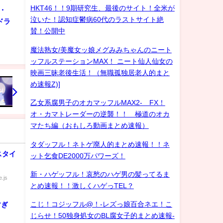
HKT46！！9期研究生、最後のサイト！全米が
・
泣いた！認知症鬱病60代のラストサイト絶
ドラ
賛！公開中
魔法熟女/美魔女ッ娘メグみみちゃんのニート
ッフルステーションMAX！ ニート仙人仙女の
映画三昧老後生活！（無職孤独居老人的まと
め速報Z)]
乙女系腐男子のオカマッフルMAX2- FX！
オ・カマトレーダーの逆襲！！ 極道のオカ
マたち編（おもしろ動画まとめ速報）
タダッフル！ネトゲ廃人的まとめ速報！！ネ
スタイ
ット乞食DE2000万パワーズ！
新・ハゲッフル！哀愁のハゲ男の髪ってるま
.js
とめ速報！！激しくハゲっTEL？
こじ！コジッフル@！-レズっ娘百合ネエ！こ
すぎ
じらせ！50独身処女のBL腐女子的まとめ速報-