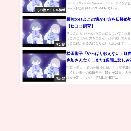
HKT48 - Wink wa Sankai | HKT48 ウインク
Lyrics | 歌詞 (KAN/ROM/ENG) Con...
その他アイドル情報
最強のひよこの懐かせ方を伝授‼決
【ヒヨコ飼育】
ひよこがどうやったら自分になついてくれる
よこのなつかせ方を自分なりに研究してみま
よこに好かれる人になりたいと思います。 ..
未分類
松田聖子「やっぱり歌えない」紅白
也加さん亡くしまだ1週間...悲しみ
写真を拡大 娘の神田沙也加さん（享年35）
亡くした歌手の松田聖子（59）が25日、大
場を予定していた「第72回NHK紅...
未分類