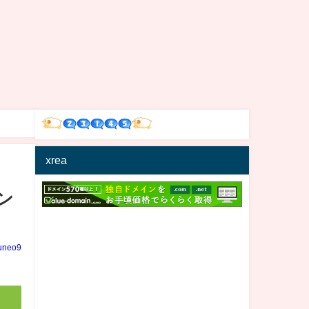
xrea
ン
uneo9