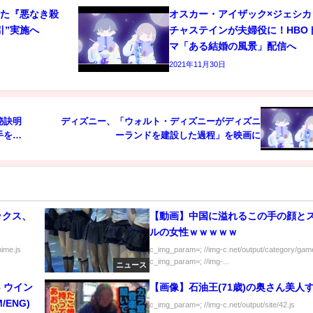
れた『悪なき殺
オスカー・アイザック×ジェシカ
引”実施へ
チャステインが夫婦役に！HBO
マ「ある結婚の風景」配信へ
2021年11月30日
秘訣明
ディズニー、「ウォルト・ディズニーがディズニ
手を出
ーランドを建設した過程」を映画に
ックス、
【動画】中国に溢れるこの手の顔と
ルの女性ｗｗｗｗｗ
nime.js
c_img_param=; //img-c.net/output/category/game
c_img_param=; //img-...
ニュース
48 ウイン
【画像】石油王(71歳)の奥さん美人
M/ENG)
c_img_param=; //img-c.net/output/site/42.js