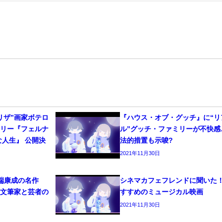
リザ”画家ボテロ
『ハウス・オブ・グッチ』に“リ
タリー『フェルナ
ル”グッチ・ファミリーが不快感
な人生』 公開決
法的措置も示唆?
2021年11月30日
端康成の名作
シネマカフェフレンドに聞いた
！文筆家と芸者の
すすめのミュージカル映画
2021年11月30日