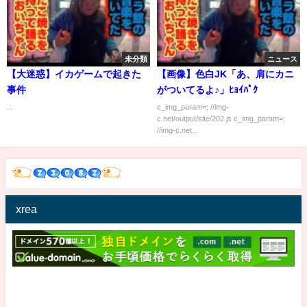
未分類
ニュース
【大迷惑】イカゲームで起きた
【画像】色白JK「あ、肩にカニ
事件
がついてるよ♪」ﾋｮｲﾊﾟｸ
...
c_img_param=; //img-
c.net/output/site/202.js c_img_param=;
//img-c.net...
xrea