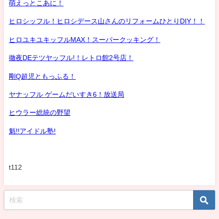
萌えっとこあに！
ヒロシッフル！ヒロシデース山さんのリフォームひとりDIY！！
ヒロユキユキッフルMAX！スーパークッキング！
徹夜DEテツヤッフル!！レトロ館2号店！
剛Q超児ともっふる！
ヤナッフル ゲームだいすき6！放送局
ヒウラー総統の野望
魁!!アイドル塾!
t112