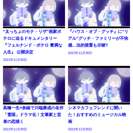
“太っちょのモナ・リザ”画家ボ
『ハウス・オブ・グッチ』に“リ
テロに迫るドキュメンタリー
アル”グッチ・ファミリーが不快
『フェルナンド・ボテロ 豊満な
感…法的措置も示唆?
人生』 公開決定
2021年11月30日
2021年11月30日
高橋一生×奈緒で川端康成の名作
シネマカフェフレンドに聞い
「雪国」ドラマ化！文筆家と芸
た！おすすめのミュージカル映
者の恋描く
画
2021年11月30日
2021年11月30日