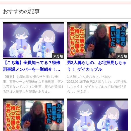
おすすめの記事
未分類
未分類
【こち亀】全員知ってる？特殊
男2人暮らしの、お宅拝見しちゃ
刑事課メンバーを一挙紹介！！
う！_ゲイカップル
【ゆっくり解説】
【概要】 お茶の間を凍らせた海パン刑
1:名無しさん＠おカマいっぱい
事、変身シーンが印象的な月光刑事、何と
2022.09.16(Fri) 男2人暮らしの、お宅拝見
も言えないドルフィン刑事、彼らが登場す
しちゃう！_ゲイカップルって動画が話題
る話は大爆笑した記憶がありま...
らしいぞ 2:名...