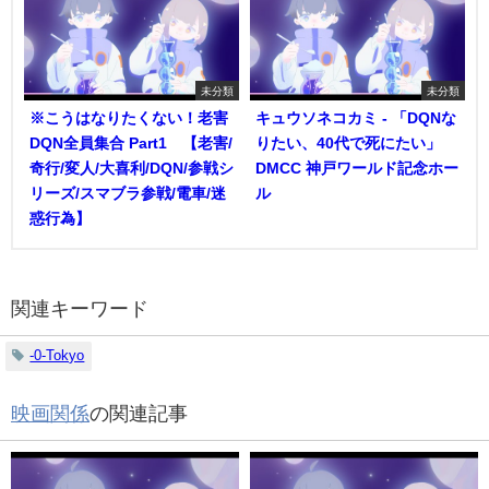
未分類
未分類
※こうはなりたくない！老害
キュウソネコカミ - 「DQNな
DQN全員集合 Part1 【老害/
りたい、40代で死にたい」
奇行/変人/大喜利/DQN/参戦シ
DMCC 神戸ワールド記念ホー
リーズ/スマブラ参戦/電車/迷
ル
惑行為】
関連キーワード
-0-Tokyo
映画関係
の関連記事