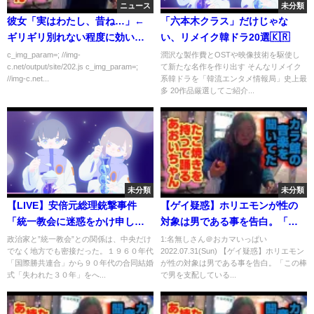
ニュース
未分類
彼女「実はわたし、昔ね…」←
「六本木クラス」だけじゃな
ギリギリ別れない程度に効いて
い、リメイク韓ドラ20選🇰🇷
しまう続きの言葉
c_img_param=; //img-
潤沢な製作費とOSTや映像技術を駆使し
c.net/output/site/202.js c_img_param=;
て新たな名作を作り出す そんなリメイク
//img-c.net...
系韓ドラを「韓流エンタメ情報局」史上最
多 20作品厳選してご紹介...
未分類
未分類
【LIVE】安倍元総理銃撃事件
【ゲイ疑惑】ホリエモンが性の
「統一教会に迷惑をかけ申し訳
対象は男である事を告白。「こ
ない」山上徹也容疑者の母が語
の棒で男を支配している感覚が
政治家と”統一教会”との関係は、中央だけ
1:名無しさん＠おカマいっぱい
でなく地方でも密接だった。１９６０年代
2022.07.31(Sun) 【ゲイ疑惑】ホリエモン
る「お金、お金…」信者の献金
たまらないんだよ。」【堀江貴
「国際勝共連合」から９０年代の合同結婚
が性の対象は男である事を告白。「この棒
事情ついて専門家が解説 最新ニ
文/東谷義和/ガーシー/切り抜き/
式「失われた３０年」をへ...
で男を支配している...
ュース
連休明け/ゲイ/】