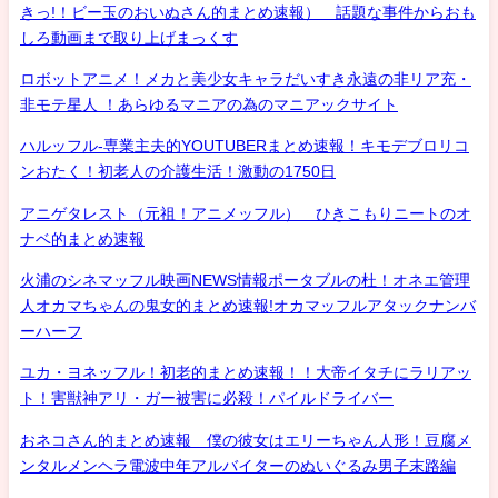
きっ!！ビー玉のおいぬさん的まとめ速報） 話題な事件からおも
しろ動画まで取り上げまっくす
ロボットアニメ！メカと美少女キャラだいすき永遠の非リア充・
非モテ星人 ！あらゆるマニアの為のマニアックサイト
ハルッフル-専業主夫的YOUTUBERまとめ速報！キモデブロリコ
ンおたく！初老人の介護生活！激動の1750日
アニゲタレスト（元祖！アニメッフル） ひきこもりニートのオ
ナベ的まとめ速報
火浦のシネマッフル映画NEWS情報ポータブルの杜！オネエ管理
人オカマちゃんの鬼女的まとめ速報!オカマッフルアタックナンバ
ーハーフ
ユカ・ヨネッフル！初老的まとめ速報！！大帝イタチにラリアッ
ト！害獣神アリ・ガー被害に必殺！パイルドライバー
おネコさん的まとめ速報 僕の彼女はエリーちゃん人形！豆腐メ
ンタルメンヘラ電波中年アルバイターのぬいぐるみ男子末路編