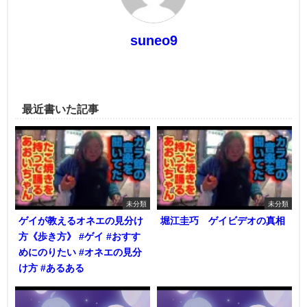
suneo9
最近書いた記事
未分類
未分類
ゲイが教えるオネエの見分け
堀江圭巧 ゲイビデオの真相
方《歩き方》 #ゲイ #おすす
めにのりたい #オネエの見分
け方 #あるある