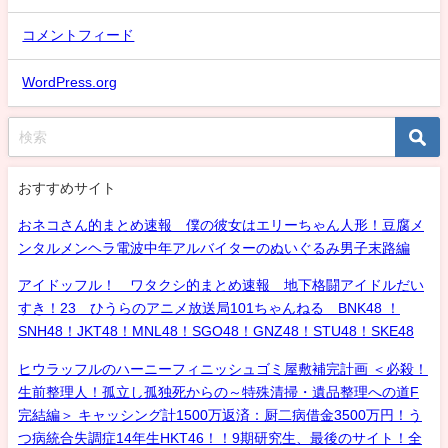
コメントフィード
WordPress.org
おすすめサイト
おネコさん的まとめ速報 僕の彼女はエリーちゃん人形！豆腐メ
ンタルメンヘラ電波中年アルバイターのぬいぐるみ男子末路編
アイドッフル！ ワタクシ的まとめ速報 地下格闘アイドルだい
すき！23 ひうらのアニメ放送局101ちゃんねる BNK48 ！
SNH48！JKT48！MNL48！SGO48！GNZ48！STU48！SKE48
ヒウラッフルのハーニーフィニッシュゴミ屋敷補完計画 ＜必殺！
生前整理人！孤立し孤独死からの～特殊清掃・遺品整理への道F
完結編＞ キャッシング計1500万返済：厨二病借金3500万円！う
つ病統合失調症14年生HKT46！！9期研究生、最後のサイト！全