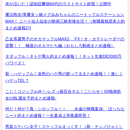
米が泣いた！認知症鬱病60代のラストサイト絶賛！公開中
魔法熟女/美魔女ッ娘メグみみちゃんのニートッフルステーション
MAX！ ニート仙人仙女の映画三昧老後生活！（無職孤独居老人的
まとめ速報Z)]
乙女系腐男子のオカマッフルMAX2- FX！オ・カマトレーダーの
逆襲！！ 極道のオカマたち編（おもしろ動画まとめ速報）
タダッフル！ネトゲ廃人的まとめ速報！！ネット乞食DE2000万
パワーズ！
新・ハゲッフル！哀愁のハゲ男の髪ってるまとめ速報！！激しく
ハゲっTEL？
こじ！コジッフル@！-レズっ娘百合ネエ！こじらせ！50独身処
女のBL腐女子的まとめ速報-
何だ！何が？真・シロッフル！！ 永遠の無職童貞- ぼっちな
ニート的まとめ速報！一生童貞上等夜露死苦！
男装スケバン女子！スケッフルまっくす！（新・ナンノひゃくし