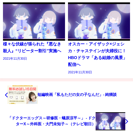
様々な伏線が張られた『悪なき
オスカー・アイザック×ジェシ
殺人』“リピーター割引”実施へ
カ・チャステインが夫婦役に！
HBOドラマ「ある結婚の風景」
2021年11月30日
配信へ
2021年11月30日
短編映画「私もただの女の子なんだ」- 純猥談
「ドクターエッグス～研修医・蟻原涼平～」 - ドク
ターX～外科医・大門未知子～（テレビ朝日）