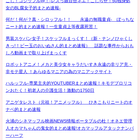
こじ！コジッフル@！-レズっ娘百合ネエ！こじらせ！50独身処
女のBL腐女子的まとめ速報-
何だ！何が？真・シロッフル！！ 永遠の無職童貞- ぼっちな
ニート的まとめ速報！一生童貞上等夜露死苦！
男装スケバン女子！スケッフルまっくす！（新・ナンノひゃくし
きっ!！ビー玉のおいぬさん的まとめ速報） 話題な事件からおも
しろ動画まで取り上げまっくす
ロボットアニメ！メカと美少女キャラだいすき永遠の非リア充・
非モテ星人 ！あらゆるマニアの為のマニアックサイト
ハルッフル-専業主夫的YOUTUBERまとめ速報！キモデブロリコ
ンおたく！初老人の介護生活！激動の1750日
アニゲタレスト（元祖！アニメッフル） ひきこもりニートのオ
ナベ的まとめ速報
火浦のシネマッフル映画NEWS情報ポータブルの杜！オネエ管理
人オカマちゃんの鬼女的まとめ速報!オカマッフルアタックナンバ
ーハーフ