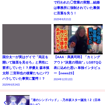
で行われた◯営業の実態…結婚
は事務所に強制されていた裏側
に言葉を失う！
2025年8月21日
国分太一が実はゲイで「両足を
【AAA・與真司郎】「カミング
開いて陰茎を見せろ」と男性に
アウト“決意の理由”」LGBTQ公
要求していた！？岸優太 森本慎
表に込めた思い 単独インタビュ
太郎 二宮和也の後輩たちにパワ
ー【news23】
ハラしていた事実に驚愕！？
2024年12月12日
2025年6月24日
「渚のシンドバッド」 - 乃木坂スター誕生！2（日本
テレビ）