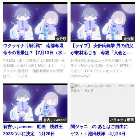
未分類
未分類
ウクライナ“消耗戦” 南部奪還
【ライブ】 安倍氏銃撃 男の伯父
命令の背景は？【7月13日（水）
が取材応じる 母親「入会と同
#報道1930】
時に2000万円献金」 / お昼のニ
7月13日（水）に投稿されたBS-TBS「報
お昼休みに最新ニュースをお届けします。
道1930」の番組内容を配信します。 『ウ
ライブ配信は午後0時ごろから午後7時ご
ュース 7月15日〈FNNプライム
クライナ“消耗戦” 南部奪還命令の背景
ろまで。 FNNプライムオンライン
オンライン〉
は？』 「ハリキ...
https://www.f...
有吉ぃぃeeeee
バラエティ動画
有吉ぃぃeeeee 動画 桃鉄王
関ジャニ∞の あとはご自由に
2023ついに決定 1月29日
ゲスト：池田鉄洋 4月24日