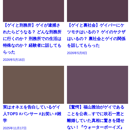
【ゲイと刑務所】ゲイが逮捕さ
【ゲイと裏社会】ゲイバーにケ
れたらどうなる？ どんな刑務所
ツモチはいるの？ ゲイのヤクザ
に行くのか？ 刑務所での生活は
はいるの？ 裏社会とゲイの関係
特殊なのか？ 経験者に話しても
を話してもらった
らった
2026年5月8日
2026年5月16日
実はオネエを告白しているゲイ
【驚愕】福山雅治がゲイである
人TOP3 #パンサー #お笑い #雑
ことを公表…すでに吹石一恵と
学
離婚していた真相に驚きを隠せ
ない！『ウォーターボーイズ』
2025年11月17日