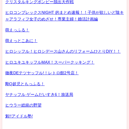
クリスタルキングボンビー脱出大作戦
ヒロコンプレックスNIGHT 的まとめ速報！！子供が欲しいど陰キ
ャアラフィフ女子のめざせ！専業主婦！婚活計画編
萌えっふる！
萌えっとこあに！
ヒロシッフル！ヒロシデース山さんのリフォームひとりDIY！！
ヒロユキユキッフルMAX！スーパークッキング！
徹夜DEテツヤッフル!！レトロ館2号店！
剛Q超児ともっふる！
ヤナッフル ゲームだいすき6！放送局
ヒウラー総統の野望
魁!!アイドル塾!