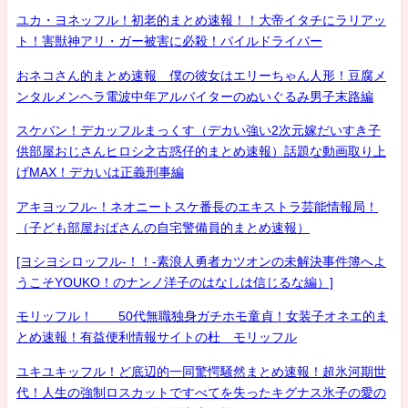
ユカ・ヨネッフル！初老的まとめ速報！！大帝イタチにラリアッ
ト！害獣神アリ・ガー被害に必殺！パイルドライバー
おネコさん的まとめ速報 僕の彼女はエリーちゃん人形！豆腐メ
ンタルメンヘラ電波中年アルバイターのぬいぐるみ男子末路編
スケバン！デカッフルまっくす（デカい強い2次元嫁だいすき子
供部屋おじさんヒロシ之古惑仔的まとめ速報）話題な動画取り上
げMAX！デカいは正義刑事編
アキヨッフル-！ネオニートスケ番長のエキストラ芸能情報局！
（子ども部屋おばさんの自宅警備員的まとめ速報）
[ヨシヨシロッフル-！！-素浪人勇者カツオンの未解決事件簿へよ
うこそYOUKO！のナンノ洋子のはなしは信じるな編）]
モリッフル！ 50代無職独身ガチホモ童貞！女装子オネエ的ま
とめ速報！有益便利情報サイトの杜 モリッフル
ユキユキッフル！ど底辺的一同驚愕騒然まとめ速報！超氷河期世
代！人生の強制ロスカットですべてを失ったキグナス氷子の愛の