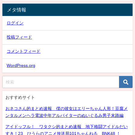
メタ情報
ログイン
投稿フィード
コメントフィード
WordPress.org
おすすめサイト
おネコさん的まとめ速報 僕の彼女はエリーちゃん人形！豆腐メ
ンタルメンヘラ電波中年アルバイターのぬいぐるみ男子末路編
アイドッフル！ ワタクシ的まとめ速報 地下格闘アイドルだい
すき！23 ひうらのアニメ放送局101ちゃんねる BNK48 ！