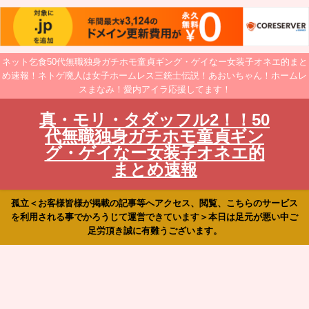
ネット乞食50代無職独身ガチホモ童貞ギング・ゲイなー女装子オネエ的まと
め速報！ネトゲ廃人は女子ホームレス三銃士伝説！あおいちゃん！ホームレ
スまなみ！愛内アイラ応援してます！
真・モリ・タダッフル2！！50
代無職独身ガチホモ童貞ギン
グ・ゲイなー女装子オネエ的
まとめ速報
孤立＜お客様皆様が掲載の記事等へアクセス、閲覧、こちらのサービス
を利用される事でかろうじて運営できています＞本日は足元が悪い中ご
足労頂き誠に有難うございます。