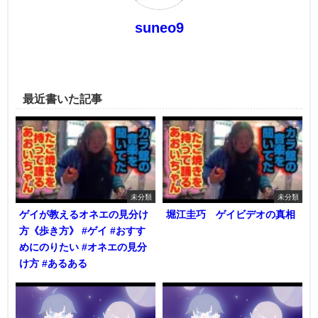
suneo9
最近書いた記事
未分類
未分類
ゲイが教えるオネエの見分け
堀江圭巧 ゲイビデオの真相
方《歩き方》 #ゲイ #おすす
めにのりたい #オネエの見分
け方 #あるある