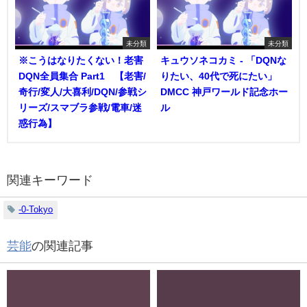
未分類
未分類
※こうはなりたくない！老害
キュウソネコカミ - 「DQNな
DQN全員集合 Part1 【老害/
りたい、40代で死にたい」
奇行/変人/大喜利/DQN/参戦シ
DMCC 神戸ワールド記念ホー
リーズ/スマブラ参戦/電車/迷
ル
惑行為】
関連キーワード
-0-Tokyo
芸能
の関連記事