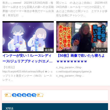
有吉ぃぃeeeee! 2023年1月29日内容：毎
関ジャニ∞の あとはご自由に 2023年4月
回ゲーム好きそうな芸能人の家へ行き芸能
24日内容：ルールを一つだけの設定して
界随一のゲーマー有吉が本気でゲーム出演
あとはご自由にと関ジャニ∞とゲストが多
者：有吉弘行 ...
彩な企画にチャレンジ...
未分類
ニュース
インナーが安い！/レースレディ
【50枚】画像で吹いたら寝ろよ
ース/ジュリアブティック/エメフ
ｗｗｗｗｗｗｗｗｗ
ィール★ショップリスト激安イ
【引用元】
c_img_param=; //img-
http://carpio403.info/carimas/slfkyd ★ショ
c.net/output/category/game.js
ンナー
ップリスト激安インナー（Vol.3） レース
c_img_param=; //img-...
レディ...
xrea