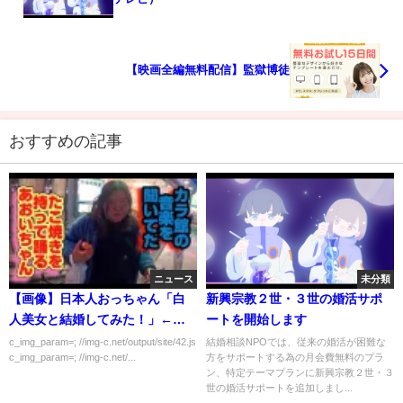
【映画全編無料配信】監獄博徒
おすすめの記事
ニュース
未分類
【画像】日本人おっちゃん「白
新興宗教２世・３世の婚活サポ
人美女と結婚してみた！」←結
ートを開始します
果ｗｗｗｗｗ
c_img_param=; //img-c.net/output/site/42.js
結婚相談NPOでは、従来の婚活が困難な
c_img_param=; //img-c.net/...
方をサポートする為の月会費無料のプラ
ン、特定テーマプランに新興宗教２世・３
世の婚活サポートを追加しまし...