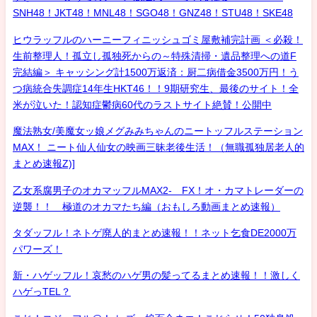
SNH48！JKT48！MNL48！SGO48！GNZ48！STU48！SKE48
ヒウラッフルのハーニーフィニッシュゴミ屋敷補完計画 ＜必殺！
生前整理人！孤立し孤独死からの～特殊清掃・遺品整理への道F
完結編＞ キャッシング計1500万返済：厨二病借金3500万円！う
つ病統合失調症14年生HKT46！！9期研究生、最後のサイト！全
米が泣いた！認知症鬱病60代のラストサイト絶賛！公開中
魔法熟女/美魔女ッ娘メグみみちゃんのニートッフルステーション
MAX！ ニート仙人仙女の映画三昧老後生活！（無職孤独居老人的
まとめ速報Z)]
乙女系腐男子のオカマッフルMAX2- FX！オ・カマトレーダーの
逆襲！！ 極道のオカマたち編（おもしろ動画まとめ速報）
タダッフル！ネトゲ廃人的まとめ速報！！ネット乞食DE2000万
パワーズ！
新・ハゲッフル！哀愁のハゲ男の髪ってるまとめ速報！！激しく
ハゲっTEL？