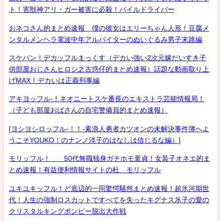
ト！害獣神アリ・ガー被害に必殺！パイルドライバー
おネコさん的まとめ速報 僕の彼女はエリーちゃん人形！豆腐メ
ンタルメンヘラ電波中年アルバイターのぬいぐるみ男子末路編
スケバン！デカッフルまっくす（デカい強い2次元嫁だいすき子
供部屋おじさんヒロシ之古惑仔的まとめ速報）話題な動画取り上
げMAX！デカいは正義刑事編
アキヨッフル-！ネオニートスケ番長のエキストラ芸能情報局！
（子ども部屋おばさんの自宅警備員的まとめ速報）
[ヨシヨシロッフル-！！-素浪人勇者カツオンの未解決事件簿へよ
うこそYOUKO！のナンノ洋子のはなしは信じるな編）]
モリッフル！ 50代無職独身ガチホモ童貞！女装子オネエ的ま
とめ速報！有益便利情報サイトの杜 モリッフル
ユキユキッフル！ど底辺的一同驚愕騒然まとめ速報！超氷河期世
代！人生の強制ロスカットですべてを失ったキグナス氷子の愛の
クリスタルキングボンビー脱出大作戦