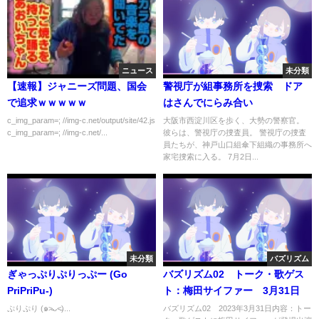
ニュース
未分類
【速報】ジャニーズ問題、国会
警視庁が組事務所を捜索 ドア
で追求ｗｗｗｗｗ
はさんでにらみ合い
c_img_param=; //img-c.net/output/site/42.js
大阪市西淀川区を歩く、大勢の警察官。
c_img_param=; //img-c.net/...
彼らは、警視庁の捜査員。 警視庁の捜査
員たちが、神戸山口組傘下組織の事務所へ
家宅捜索に入る。 7月2日...
未分類
バズリズム
ぎゃっぷりぷりっぷー (Go
バズリズム02 トーク・歌ゲス
PriPriPu-)
ト：梅田サイファー 3月31日
ぷりぷり (๑˃̵ᴗ˂̵)...
バズリズム02 2023年3月31日内容：トー