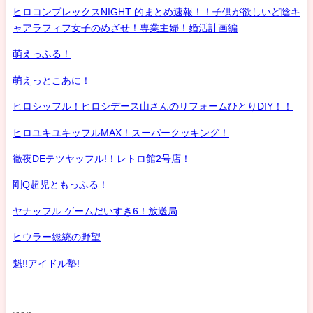
ヒロコンプレックスNIGHT 的まとめ速報！！子供が欲しいど陰キ
ャアラフィフ女子のめざせ！専業主婦！婚活計画編
萌えっふる！
萌えっとこあに！
ヒロシッフル！ヒロシデース山さんのリフォームひとりDIY！！
ヒロユキユキッフルMAX！スーパークッキング！
徹夜DEテツヤッフル!！レトロ館2号店！
剛Q超児ともっふる！
ヤナッフル ゲームだいすき6！放送局
ヒウラー総統の野望
魁!!アイドル塾!