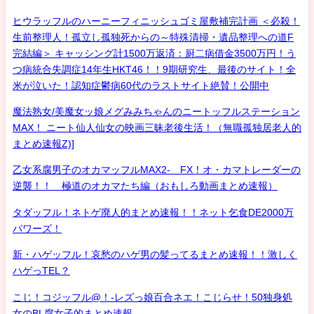
ヒウラッフルのハーニーフィニッシュゴミ屋敷補完計画 ＜必殺！
生前整理人！孤立し孤独死からの～特殊清掃・遺品整理への道F
完結編＞ キャッシング計1500万返済：厨二病借金3500万円！う
つ病統合失調症14年生HKT46！！9期研究生、最後のサイト！全
米が泣いた！認知症鬱病60代のラストサイト絶賛！公開中
魔法熟女/美魔女ッ娘メグみみちゃんのニートッフルステーション
MAX！ ニート仙人仙女の映画三昧老後生活！（無職孤独居老人的
まとめ速報Z)]
乙女系腐男子のオカマッフルMAX2- FX！オ・カマトレーダーの
逆襲！！ 極道のオカマたち編（おもしろ動画まとめ速報）
タダッフル！ネトゲ廃人的まとめ速報！！ネット乞食DE2000万
パワーズ！
新・ハゲッフル！哀愁のハゲ男の髪ってるまとめ速報！！激しく
ハゲっTEL？
こじ！コジッフル@！-レズっ娘百合ネエ！こじらせ！50独身処
女のBL腐女子的まとめ速報-