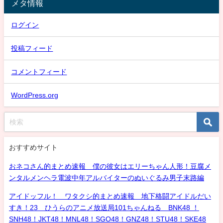
メタ情報
ログイン
投稿フィード
コメントフィード
WordPress.org
おすすめサイト
おネコさん的まとめ速報 僕の彼女はエリーちゃん人形！豆腐メ
ンタルメンヘラ電波中年アルバイターのぬいぐるみ男子末路編
アイドッフル！ ワタクシ的まとめ速報 地下格闘アイドルだい
すき！23 ひうらのアニメ放送局101ちゃんねる BNK48 ！
SNH48！JKT48！MNL48！SGO48！GNZ48！STU48！SKE48