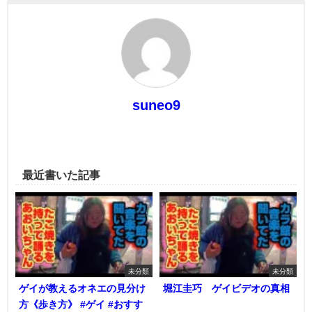
suneo9
最近書いた記事
未分類
未分類
ゲイが教えるオネエの見分け
堀江圭巧 ゲイビデオの真相
方《歩き方》 #ゲイ #おすす