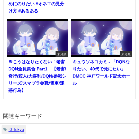
めにのりたい #オネエの見分
け方 #あるある
未分類
未分類
※こうはなりたくない！老害
キュウソネコカミ - 「DQNな
DQN全員集合 Part1 【老害/
りたい、40代で死にたい」
奇行/変人/大喜利/DQN/参戦シ
DMCC 神戸ワールド記念ホー
リーズ/スマブラ参戦/電車/迷
ル
惑行為】
関連キーワード
-0-Tokyo