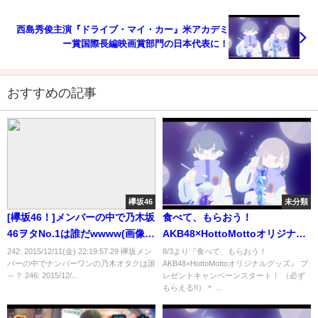
西島秀俊主演『ドライブ・マイ・カー』米アカデミ
ー賞国際長編映画賞部門の日本代表に！
おすすめの記事
欅坂46
未分類
[欅坂46！]メンバーの中で乃木坂
食べて、もらおう！
46ヲタNo.1は誰だwwww(画像あ
AKB48×HottoMottoオリジナル
り)
グッズ 高橋みなみ 缶バッジ
242: 2015/12/11(金) 22:19:57.29 欅坂メン
8/3より『食べて、もらおう！
バーの中でナンバーワンの乃木オタクは誰
AKB48×HottoMottoオリジナルグッズ』 プ
～？ 246: 2015/12/...
レゼントキャンペーンスタート！ （必ず
もらえる!!）＊ ...