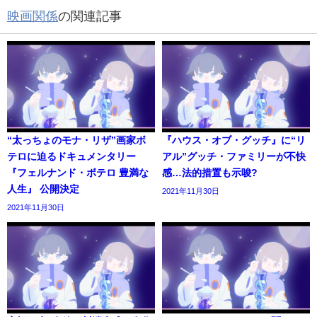
映画関係
の関連記事
“太っちょのモナ・リザ”画家ボ
『ハウス・オブ・グッチ』に“リ
テロに迫るドキュメンタリー
アル”グッチ・ファミリーが不快
『フェルナンド・ボテロ 豊満な
感…法的措置も示唆?
人生』 公開決定
2021年11月30日
2021年11月30日