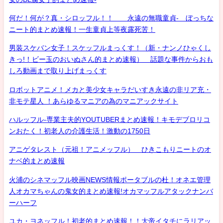
何だ！何が？真・シロッフル！！ 永遠の無職童貞- ぼっちな
ニート的まとめ速報！一生童貞上等夜露死苦！
男装スケバン女子！スケッフルまっくす！（新・ナンノひゃくし
きっ!！ビー玉のおいぬさん的まとめ速報） 話題な事件からおも
しろ動画まで取り上げまっくす
ロボットアニメ！メカと美少女キャラだいすき永遠の非リア充・
非モテ星人 ！あらゆるマニアの為のマニアックサイト
ハルッフル-専業主夫的YOUTUBERまとめ速報！キモデブロリコ
ンおたく！初老人の介護生活！激動の1750日
アニゲタレスト（元祖！アニメッフル） ひきこもりニートのオ
ナベ的まとめ速報
火浦のシネマッフル映画NEWS情報ポータブルの杜！オネエ管理
人オカマちゃんの鬼女的まとめ速報!オカマッフルアタックナンバ
ーハーフ
ユカ・ヨネッフル！初老的まとめ速報！！大帝イタチにラリアッ