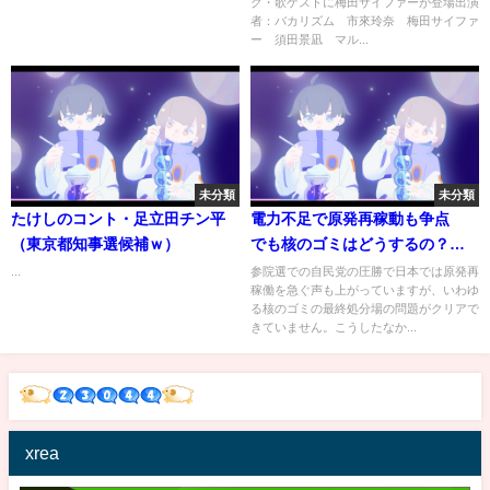
ク・歌ゲストに梅田サイファーが登場出演
者：バカリズム 市來玲奈 梅田サイファ
ー 須田景凪 マル...
未分類
未分類
たけしのコント・足立田チン平
電力不足で原発再稼動も争点
（東京都知事選候補ｗ）
でも核のゴミはどうするの？最
終処分場建設に踏み切ったスウ
...
参院選での自民党の圧勝で日本では原発再
稼働を急ぐ声も上がっていますが、いわゆ
ェーデンはどう対応してきた
る核のゴミの最終処分場の問題がクリアで
か 地下460ｍの実験場で
きていません。こうしたなか...
は・・・｜TBS NEWS DIG
xrea