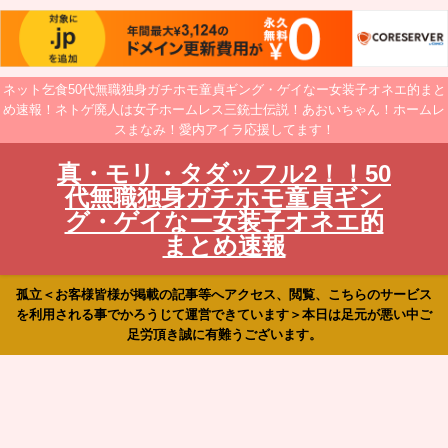
ネット乞食50代無職独身ガチホモ童貞ギング・ゲイなー女装子オネエ的まと
め速報！ネトゲ廃人は女子ホームレス三銃士伝説！あおいちゃん！ホームレ
スまなみ！愛内アイラ応援してます！
真・モリ・タダッフル2！！50
代無職独身ガチホモ童貞ギン
グ・ゲイなー女装子オネエ的
まとめ速報
孤立＜お客様皆様が掲載の記事等へアクセス、閲覧、こちらのサービス
を利用される事でかろうじて運営できています＞本日は足元が悪い中ご
足労頂き誠に有難うございます。