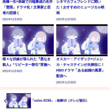
高橋一生×奈緒で川端康成の名作
シネマカフェフレンドに聞い
「雪国」ドラマ化！文筆家と芸
た！おすすめのミュージカル映
者の恋描く
画
2021年11月30日
2021年11月30日
様々な伏線が張られた『悪なき
オスカー・アイザック×ジェシ
殺人』“リピーター割引”実施へ
カ・チャステインが夫婦役に！
HBOドラマ「ある結婚の風景」
2021年11月30日
配信へ
2021年11月30日
「volvo XC60」 - 相棒19（テレビ朝日）