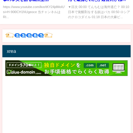
あやに覚醒剤を暴露されたてん
https://www.youtube.com/live/tKY24jdMoIU?
▼目次 00:00 てんちむは海外逃亡？ 00:10
si=H-90l0CH1NUgeoce 当チャンネルは
日本で覚醒剤をする奴はバカ 00:50 ロシア
ちむが逮捕されない理由とは！
RI...
のクロコダイル 01:18 日本の大麻ビ...
【青汁王子/三崎優太/田中聖/逮
捕/覚醒剤/てんちむ/かねこあや】
xrea