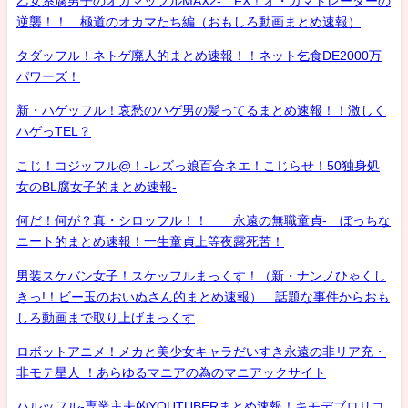
乙女系腐男子のオカマッフルMAX2- FX！オ・カマトレーダーの
逆襲！！ 極道のオカマたち編（おもしろ動画まとめ速報）
タダッフル！ネトゲ廃人的まとめ速報！！ネット乞食DE2000万
パワーズ！
新・ハゲッフル！哀愁のハゲ男の髪ってるまとめ速報！！激しく
ハゲっTEL？
こじ！コジッフル@！-レズっ娘百合ネエ！こじらせ！50独身処
女のBL腐女子的まとめ速報-
何だ！何が？真・シロッフル！！ 永遠の無職童貞- ぼっちな
ニート的まとめ速報！一生童貞上等夜露死苦！
男装スケバン女子！スケッフルまっくす！（新・ナンノひゃくし
きっ!！ビー玉のおいぬさん的まとめ速報） 話題な事件からおも
しろ動画まで取り上げまっくす
ロボットアニメ！メカと美少女キャラだいすき永遠の非リア充・
非モテ星人 ！あらゆるマニアの為のマニアックサイト
ハルッフル-専業主夫的YOUTUBERまとめ速報！キモデブロリコ