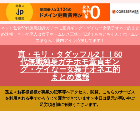
ネット乞食50代無職独身ガチホモ童貞ギング・ゲイなー女装子オネエ的まと
め速報！ネトゲ廃人は女子ホームレス三銃士伝説！あおいちゃん！ホームレ
スまなみ！愛内アイラ応援してます！
真・モリ・タダッフル2！！50
代無職独身ガチホモ童貞ギン
グ・ゲイなー女装子オネエ的
まとめ速報
孤立＜お客様皆様が掲載の記事等へアクセス、閲覧、こちらのサービス
を利用される事でかろうじて運営できています＞本日は足元が悪い中ご
足労頂き誠に有難うございます。