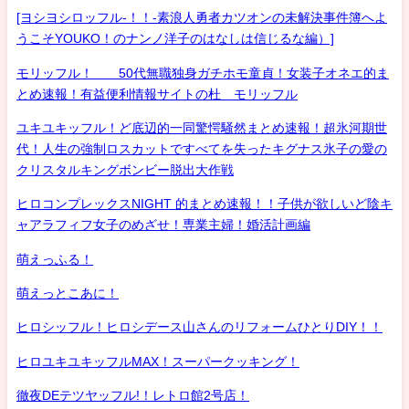
[ヨシヨシロッフル-！！-素浪人勇者カツオンの未解決事件簿へよ
うこそYOUKO！のナンノ洋子のはなしは信じるな編）]
モリッフル！ 50代無職独身ガチホモ童貞！女装子オネエ的ま
とめ速報！有益便利情報サイトの杜 モリッフル
ユキユキッフル！ど底辺的一同驚愕騒然まとめ速報！超氷河期世
代！人生の強制ロスカットですべてを失ったキグナス氷子の愛の
クリスタルキングボンビー脱出大作戦
ヒロコンプレックスNIGHT 的まとめ速報！！子供が欲しいど陰キ
ャアラフィフ女子のめざせ！専業主婦！婚活計画編
萌えっふる！
萌えっとこあに！
ヒロシッフル！ヒロシデース山さんのリフォームひとりDIY！！
ヒロユキユキッフルMAX！スーパークッキング！
徹夜DEテツヤッフル!！レトロ館2号店！