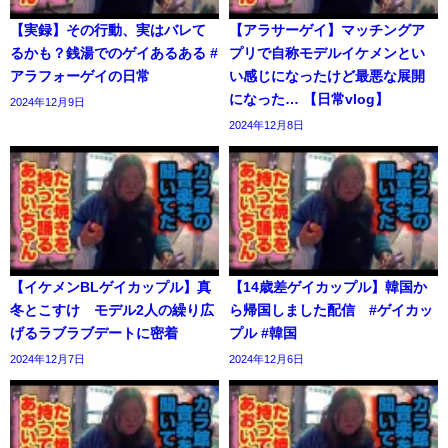
【実録】その行動、実はバレて
【アラサーゲイ】マッチングア
るかも？銭湯でのゲイあるある #
プリで自称モデルイケメンとい
アラフォーゲイの日常
い感じになったけど最悪な展開
になった… 【日常vlog】
2024年12月9日
2024年12月8日
【イケメンBLゲイカップル】真
【14歳差ゲイカップル】韓国か
冬とこすけ モデル2人の繰り広
ら帰国しました配信 #ゲイカッ
げるラブラブデートに密着
プル #韓国
2024年12月7日
2024年12月6日