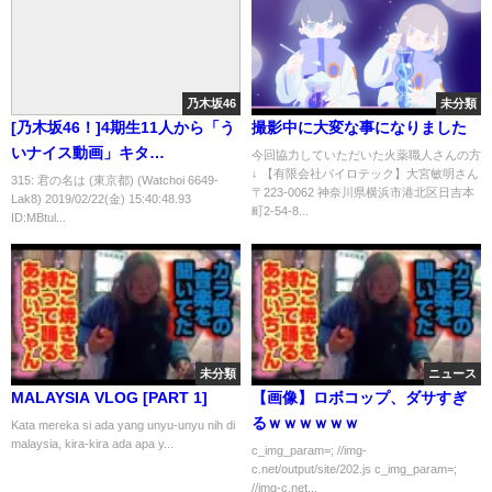
乃木坂46
未分類
[乃木坂46！]4期生11人から「う
撮影中に大変な事になりました
いナイス動画」キタ
今回協力していただいた火薬職人さんの方
↓ 【有限会社パイロテック】大宮敏明さん
━━━━━━(ﾟ
315: 君の名は (東京都) (Watchoi 6649-
〒223-0062 神奈川県横浜市港北区日吉本
Lak8) 2019/02/22(金) 15:40:48.93
∀ﾟ)━━━━━━!!!!!
町2-54-8...
ID:MBtul...
未分類
ニュース
MALAYSIA VLOG [PART 1]
【画像】ロボコップ、ダサすぎ
るｗｗｗｗｗｗ
Kata mereka si ada yang unyu-unyu nih di
malaysia, kira-kira ada apa y...
c_img_param=; //img-
c.net/output/site/202.js c_img_param=;
//img-c.net...