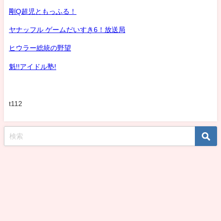
剛Q超児ともっふる！
ヤナッフル ゲームだいすき6！放送局
ヒウラー総統の野望
魁!!アイドル塾!
t112