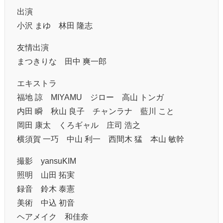
出演
小沢 まゆ 林田 隆志
友情出演
まつきりな 田中 爽一郎
エキストラ
福地 諒 MIYAMU ジロー 高山 トンガ
内田 瞬 秋山 良子 チャンラナ 藍川 こと
岡田 康太 くろギャル 庄司 浩之
横須賀 一巧 中山 利一 西間木 猛 本山 敏幹
撮影 yansuKIM
照明 山田 拓実
録音 鈴木 泰憲
美術 中込 初音
ヘアメイク 和佳奈