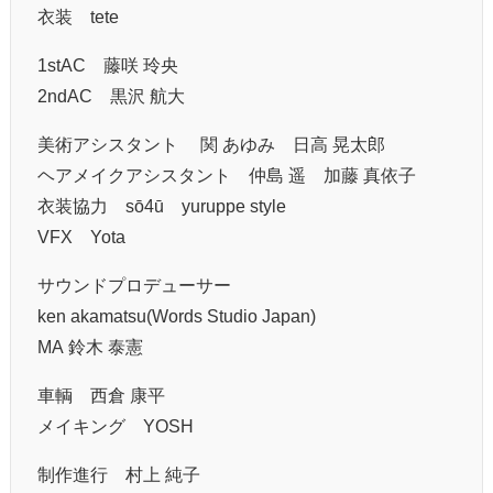
衣装 tete
1stAC 藤咲 玲央
2ndAC 黒沢 航大
美術アシスタント 関 あゆみ 日高 晃太郎
ヘアメイクアシスタント 仲島 遥 加藤 真依子
衣装協力 sō4ū yuruppe style
VFX Yota
サウンドプロデューサー
ken akamatsu(Words Studio Japan)
MA 鈴木 泰憲
車輌 西倉 康平
メイキング YOSH
制作進行 村上 純子