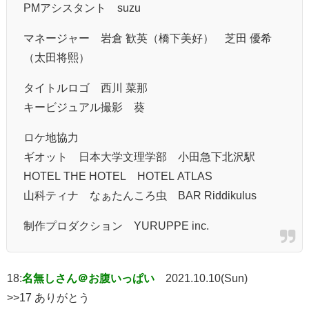
PMアシスタント suzu
マネージャー 岩倉 歓英（橋下美好） 芝田 優希
（太田将熙）
タイトルロゴ 西川 菜那
キービジュアル撮影 葵
ロケ地協力
ギオット 日本大学文理学部 小田急下北沢駅
HOTEL THE HOTEL HOTEL ATLAS
山科ティナ なぁたんころ虫 BAR Riddikulus
制作プロダクション YURUPPE inc.
18:
名無しさん＠お腹いっぱい
2021.10.10(Sun)
>>17 ありがとう