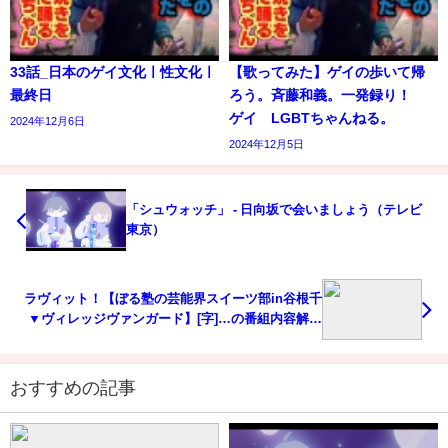
33話_日本のゲイ文化ㅣ性文化ㅣ
【歌ってみた】ゲイの歩いて帰
最終日
ろう。斉藤和義。一発録り！
ゲイ LGBTちゃんねる。
2024年12月6日
2024年12月5日
「シュウォッチ」 - 日向坂で会いましょう（テレビ
東京）
ラヴィット！【ぼる塾の芸能界スイーツ部in谷根千
▼ヴィレッジヴァンガード】[字]…の番組内容解析
まとめ
おすすめの記事