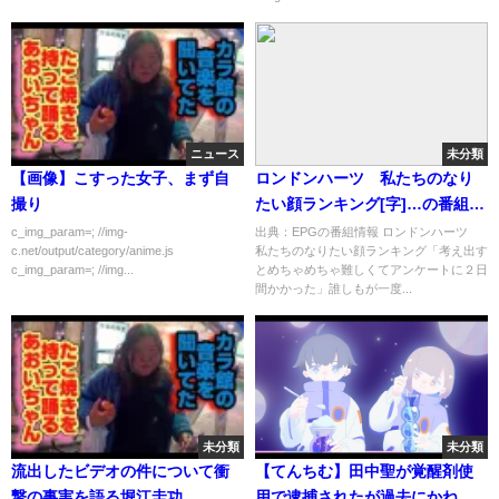
ニュース
未分類
【画像】こすった女子、まず自
ロンドンハーツ 私たちのなり
撮り
たい顔ランキング[字]…の番組内
容解析まとめ
c_img_param=; //img-
出典：EPGの番組情報 ロンドンハーツ
c.net/output/category/anime.js
私たちのなりたい顔ランキング「考え出す
c_img_param=; //img...
とめちゃめちゃ難しくてアンケートに２日
間かかった」誰しもが一度...
未分類
未分類
流出したビデオの件について衝
【てんちむ】田中聖が覚醒剤使
撃の事実を語る堀江圭功
用で逮捕されたが過去にかねこ