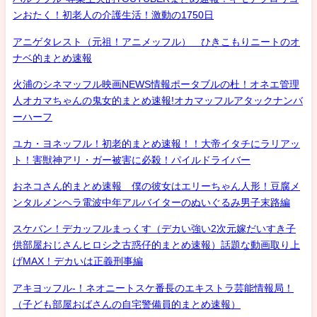
ンおたく！初老人の介護生活！激動の1750日
アニゲタレスト（元祖！アニメッフル） ひきこもりニートのオ
ナベ的まとめ速報
火浦のシネマッフル映画NEWS情報ポータブルの杜！オネエ管理
人オカマちゃんの鬼女的まとめ速報!オカマッフルアタックナンバ
ーハーフ
ユカ・ヨネッフル！初老的まとめ速報！！大帝イタチにラリアッ
ト！害獣神アリ・ガー被害に必殺！パイルドライバー
おネコさん的まとめ速報 僕の彼女はエリーちゃん人形！豆腐メ
ンタルメンヘラ電波中年アルバイターのぬいぐるみ男子末路編
スケバン！デカッフルまっくす（デカい強い2次元嫁だいすき子
供部屋おじさんヒロシ之古惑仔的まとめ速報）話題な動画取り上
げMAX！デカいは正義刑事編
アキヨッフル-！ネオニートスケ番長のエキストラ芸能情報局！
（子ども部屋おばさんの自宅警備員的まとめ速報）