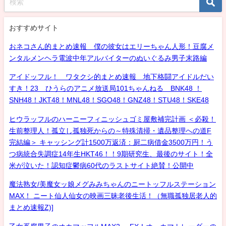
おすすめサイト
おネコさん的まとめ速報 僕の彼女はエリーちゃん人形！豆腐メ
ンタルメンヘラ電波中年アルバイターのぬいぐるみ男子末路編
アイドッフル！ ワタクシ的まとめ速報 地下格闘アイドルだい
すき！23 ひうらのアニメ放送局101ちゃんねる BNK48 ！
SNH48！JKT48！MNL48！SGO48！GNZ48！STU48！SKE48
ヒウラッフルのハーニーフィニッシュゴミ屋敷補完計画 ＜必殺！
生前整理人！孤立し孤独死からの～特殊清掃・遺品整理への道F
完結編＞ キャッシング計1500万返済：厨二病借金3500万円！う
つ病統合失調症14年生HKT46！！9期研究生、最後のサイト！全
米が泣いた！認知症鬱病60代のラストサイト絶賛！公開中
魔法熟女/美魔女ッ娘メグみみちゃんのニートッフルステーション
MAX！ ニート仙人仙女の映画三昧老後生活！（無職孤独居老人的
まとめ速報Z)]