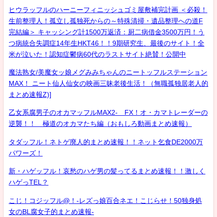
ヒウラッフルのハーニーフィニッシュゴミ屋敷補完計画 ＜必殺！
生前整理人！孤立し孤独死からの～特殊清掃・遺品整理への道F
完結編＞ キャッシング計1500万返済：厨二病借金3500万円！う
つ病統合失調症14年生HKT46！！9期研究生、最後のサイト！全
米が泣いた！認知症鬱病60代のラストサイト絶賛！公開中
魔法熟女/美魔女ッ娘メグみみちゃんのニートッフルステーション
MAX！ ニート仙人仙女の映画三昧老後生活！（無職孤独居老人的
まとめ速報Z)]
乙女系腐男子のオカマッフルMAX2- FX！オ・カマトレーダーの
逆襲！！ 極道のオカマたち編（おもしろ動画まとめ速報）
タダッフル！ネトゲ廃人的まとめ速報！！ネット乞食DE2000万
パワーズ！
新・ハゲッフル！哀愁のハゲ男の髪ってるまとめ速報！！激しく
ハゲっTEL？
こじ！コジッフル@！-レズっ娘百合ネエ！こじらせ！50独身処
女のBL腐女子的まとめ速報-