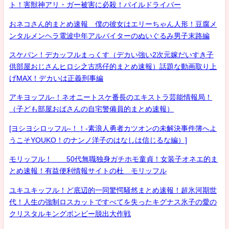
ト！害獣神アリ・ガー被害に必殺！パイルドライバー
おネコさん的まとめ速報 僕の彼女はエリーちゃん人形！豆腐メ
ンタルメンヘラ電波中年アルバイターのぬいぐるみ男子末路編
スケバン！デカッフルまっくす（デカい強い2次元嫁だいすき子
供部屋おじさんヒロシ之古惑仔的まとめ速報）話題な動画取り上
げMAX！デカいは正義刑事編
アキヨッフル-！ネオニートスケ番長のエキストラ芸能情報局！
（子ども部屋おばさんの自宅警備員的まとめ速報）
[ヨシヨシロッフル-！！-素浪人勇者カツオンの未解決事件簿へよ
うこそYOUKO！のナンノ洋子のはなしは信じるな編）]
モリッフル！ 50代無職独身ガチホモ童貞！女装子オネエ的ま
とめ速報！有益便利情報サイトの杜 モリッフル
ユキユキッフル！ど底辺的一同驚愕騒然まとめ速報！超氷河期世
代！人生の強制ロスカットですべてを失ったキグナス氷子の愛の
クリスタルキングボンビー脱出大作戦