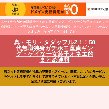
ネット乞食50代無職独身ガチホモ童貞ギング・ゲイなー女装子オネエ的まと
め速報！ネトゲ廃人は女子ホームレス三銃士伝説！あおいちゃん！ホームレ
スまなみ！愛内アイラ応援してます！
真・モリ・タダッフル2！！50
代無職独身ガチホモ童貞ギン
グ・ゲイなー女装子オネエ的
まとめ速報
孤立＜お客様皆様が掲載の記事等へアクセス、閲覧、こちらのサービス
を利用される事でかろうじて運営できています＞本日は足元が悪い中ご
足労頂き誠に有難うございます。