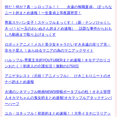
何だ！何が？真・シロッフル！！ 永遠の無職童貞- ぼっちな
ニート的まとめ速報！一生童貞上等夜露死苦！
男装スケバン女子！スケッフルまっくす！（新・ナンノひゃくし
きっ!！ビー玉のおいぬさん的まとめ速報） 話題な事件からおも
しろ動画まで取り上げまっくす
ロボットアニメ！メカと美少女キャラだいすき永遠の非リア充・
非モテ星人 ！あらゆるマニアの為のマニアックサイト
ハルッフル-専業主夫的YOUTUBERまとめ速報！キモデブロリコ
ンおたく！初老人の介護生活！激動の1750日
アニゲタレスト（元祖！アニメッフル） ひきこもりニートのオ
ナベ的まとめ速報
火浦のシネマッフル映画NEWS情報ポータブルの杜！オネエ管理
人オカマちゃんの鬼女的まとめ速報!オカマッフルアタックナンバ
ーハーフ
ユカ・ヨネッフル！初老的まとめ速報！！大帝イタチにラリアッ