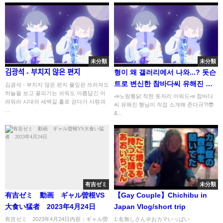
にも限界か！徹底解説！
未分類
未分類
김광석 - 부치지 않은 편지
형이 왜 갤러리에서 나와...? 돗슨
트로 변신한 참바다씨 유해진 행
김광석 - 부치지 않은 편지 풀잎은 쓰러져도
하늘을 보고 꽃피기는 쉬워도 아름답긴 어
님!
📣노랑통닭 착한 돗자리 어워드📣 참바다
려워라 시대의 새벽길 홀로 걷다가 사랑과
씨 유해진 행님이 직접 소개해 준다규?!😎
...
&...
有吉ゼミ
未分類
有吉ゼミ 動画 ギャル曽根VS
【Gay Couple】Chichibu in
大食い猛者 2023年4月24日
Japan Vlog/short trip
有吉ゼミ 2023年4月24日内容：ギャル曽
1:名無しさん＠おカマいっぱい