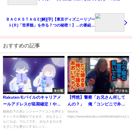
容解析まとめ
ＢＡＣＫＳＴＡＧＥ[解][字]【東京ディズニーリゾー
ト(Ｒ)「世界観」を作る７つの秘密！】…の番組内
容解析まとめ
おすすめの記事
未分類
デジタル
Rakutenモバイルのキャリアメ
【愕然】警察「お兄さん何して
ールアドレスが延期確定！やっ
んの？」 俺「コンビニで弁当
ぱり約束を守らなかった！これ
買って食ってる」 → 結
動画右下の赤レンジャーアイコンを押すと
Source:
チャンネル登録ができます。 みなさんこ
https://newmatosoku.com/feed/main/rss2.xml.
は企業体質と言われても仕方が
果･････
んにちは。マルコです。 みなさまの人生
ない！見切り発車はブランド力
を少しでも豊かにするレンジ...
を低下する！いよいよ0円プラン