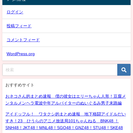
ログイン
投稿フィード
コメントフィード
WordPress.org
おすすめサイト
おネコさん的まとめ速報 僕の彼女はエリーちゃん人形！豆腐メ
ンタルメンヘラ電波中年アルバイターのぬいぐるみ男子末路編
アイドッフル！ ワタクシ的まとめ速報 地下格闘アイドルだい
すき！23 ひうらのアニメ放送局101ちゃんねる BNK48 ！
SNH48！JKT48！MNL48！SGO48！GNZ48！STU48！SKE48