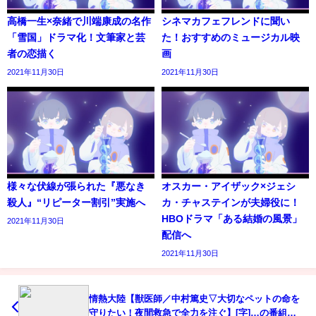
高橋一生×奈緒で川端康成の名作
シネマカフェフレンドに聞い
「雪国」ドラマ化！文筆家と芸
た！おすすめのミュージカル映
者の恋描く
画
2021年11月30日
2021年11月30日
様々な伏線が張られた『悪なき
オスカー・アイザック×ジェシ
殺人』“リピーター割引”実施へ
カ・チャステインが夫婦役に！
HBOドラマ「ある結婚の風景」
2021年11月30日
配信へ
2021年11月30日
情熱大陸【獣医師／中村篤史▽大切なペットの命を
守りたい！夜間救急で全力を注ぐ】[字]…の番組内