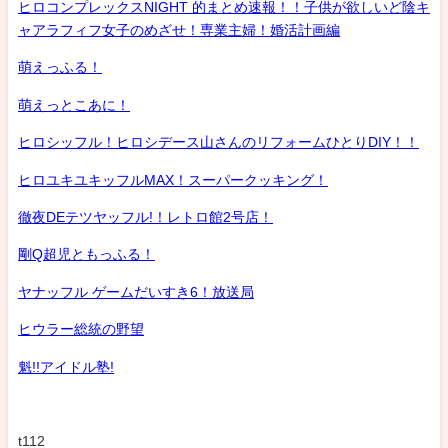
ヒロコンプレックスNIGHT 的まとめ速報！！子供が欲しいど陰キ
ャアラフィフ女子のめざせ！専業主婦！婚活計画編
萌えっふる！
萌えっとこあに！
ヒロシッフル！ヒロシデース山さんのリフォームひとりDIY！！
ヒロユキユキッフルMAX！スーパークッキング！
徹夜DEテツヤッフル!！レトロ館2号店！
剛Q超児ともっふる！
ヤナッフル ゲームだいすき6！放送局
ヒウラー総統の野望
魁!!アイドル塾!
t112