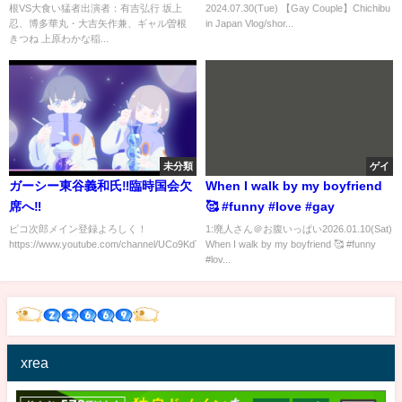
根VS大食い猛者出演者：有吉弘行 坂上
2024.07.30(Tue) 【Gay Couple】Chichibu
忍、博多華丸・大吉矢作兼、ギャル曽根
in Japan Vlog/shor...
きつね 上原わかな稲...
未分類
ゲイ
ガーシー東谷義和氏‼️臨時国会欠
When I walk by my boyfriend
席へ‼️
🥰 #funny #love #gay
ピコ次郎メイン登録よろしく！
1:廃人さん＠お腹いっぱい2026.01.10(Sat)
https://www.youtube.com/channel/UCo9KdTlTIEpa6EZlcofwQ5...
When I walk by my boyfriend 🥰 #funny
#lov...
xrea