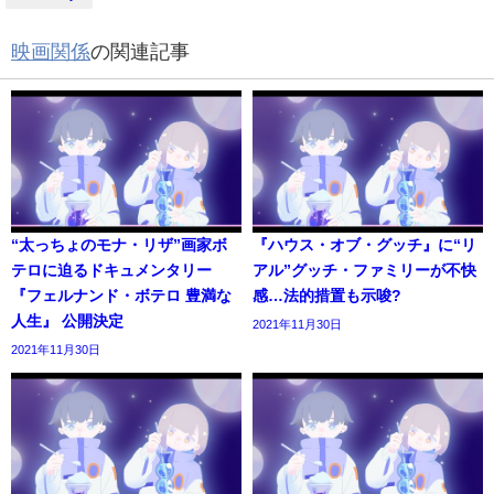
映画関係
の関連記事
“太っちょのモナ・リザ”画家ボ
『ハウス・オブ・グッチ』に“リ
テロに迫るドキュメンタリー
アル”グッチ・ファミリーが不快
『フェルナンド・ボテロ 豊満な
感…法的措置も示唆?
人生』 公開決定
2021年11月30日
2021年11月30日