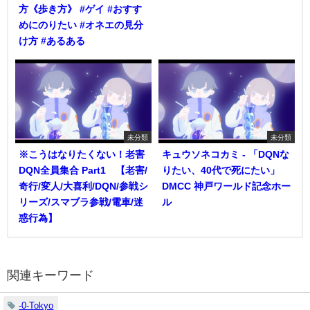
方《歩き方》 #ゲイ #おすす
めにのりたい #オネエの見分
け方 #あるある
未分類
未分類
※こうはなりたくない！老害
キュウソネコカミ - 「DQNな
DQN全員集合 Part1 【老害/
りたい、40代で死にたい」
奇行/変人/大喜利/DQN/参戦シ
DMCC 神戸ワールド記念ホー
リーズ/スマブラ参戦/電車/迷
ル
惑行為】
関連キーワード
-0-Tokyo