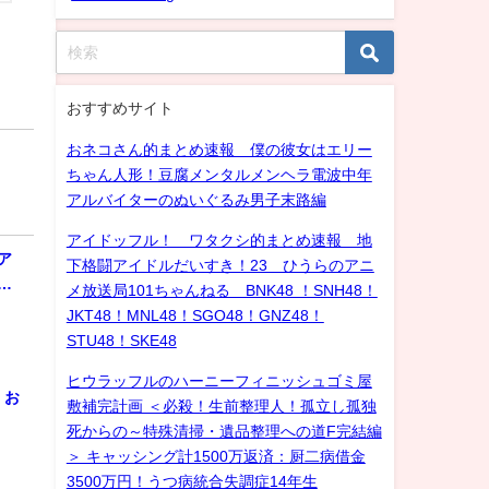
おすすめサイト
おネコさん的まとめ速報 僕の彼女はエリー
ちゃん人形！豆腐メンタルメンヘラ電波中年
アルバイターのぬいぐるみ男子末路編
アイドッフル！ ワタクシ的まとめ速報 地
ア
下格闘アイドルだいすき！23 ひうらのアニ
…
メ放送局101ちゃんねる BNK48 ！SNH48！
JKT48！MNL48！SGO48！GNZ48！
STU48！SKE48
ヒウラッフルのハーニーフィニッシュゴミ屋
！お
敷補完計画 ＜必殺！生前整理人！孤立し孤独
死からの～特殊清掃・遺品整理への道F完結編
＞ キャッシング計1500万返済：厨二病借金
3500万円！うつ病統合失調症14年生