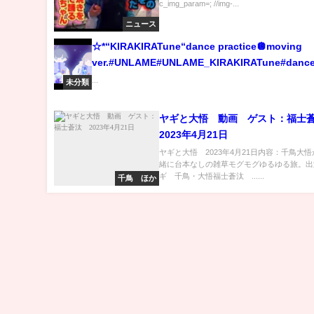
c_img_param=; //img-...
ニュース
☆*“KIRAKIRATune“dance practice🪩moving
ver.#UNLAME#UNLAME_KIRAKIRATune#dance
...
未分類
ヤギと大悟 動画 ゲスト：福
2023年4月21日
ヤギと大悟 2023年4月21日内容：千鳥大
緒に台本なしの雑草モグモグゆるゆる旅。出
ギ 千鳥・大悟福士蒼汰 ......
千鳥 ほか