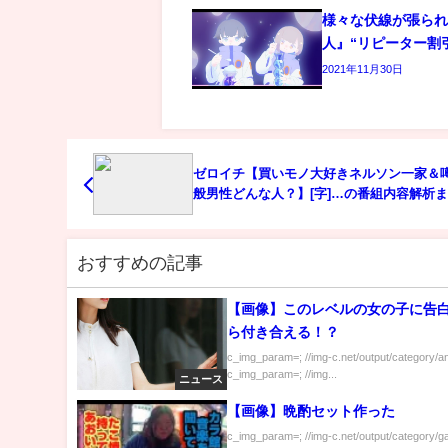
様々な伏線が張ら
人』“リピーター割
2021年11月30日
ゼロイチ【買いモノ大好きネルソン一家＆
般男性どんな人？】[字]…の番組内容解析
おすすめの記事
【画像】このレベルの女の子に告
ら付き合える！？
c_img_param=; //img-c.net/output/category/a
c_img_param=; //img...
ニュース
【画像】晩酌セット作った
c_img_param=; //img-c.net/output/category/g