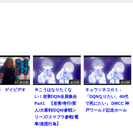
未分類
未分類
未分類
巧 ゲイビデオ
※こうはなりたくな
キュウソネコカミ -
い！老害DQN全員集合
「DQNなりたい、40代
Part1 【老害/奇行/変
で死にたい」 DMCC 神
人/大喜利/DQN/参戦シ
戸ワールド記念ホール
リーズ/スマブラ参戦/電
車/迷惑行為】