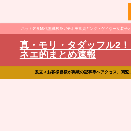
ネット乞食50代無職独身ガチホモ童貞ギング・ゲイなー女装子
真・モリ・タダッフル2！
ネエ的まとめ速報
孤立＜お客様皆様が掲載の記事等へアクセス、閲覧