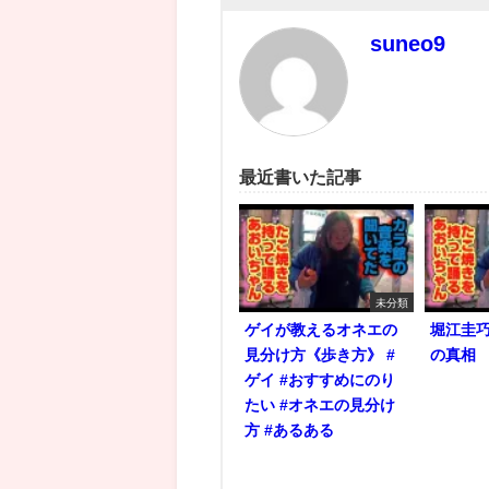
suneo9
最近書いた記事
未分類
ゲイが教えるオネエの
堀江圭
見分け方《歩き方》 #
の真相
ゲイ #おすすめにのり
たい #オネエの見分け
方 #あるある