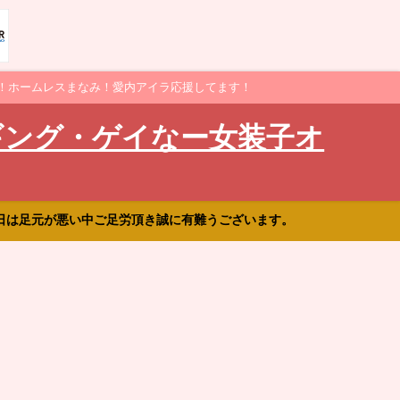
！ホームレスまなみ！愛内アイラ応援してます！
ギング・ゲイなー女装子オ
日は足元が悪い中ご足労頂き誠に有難うございます。