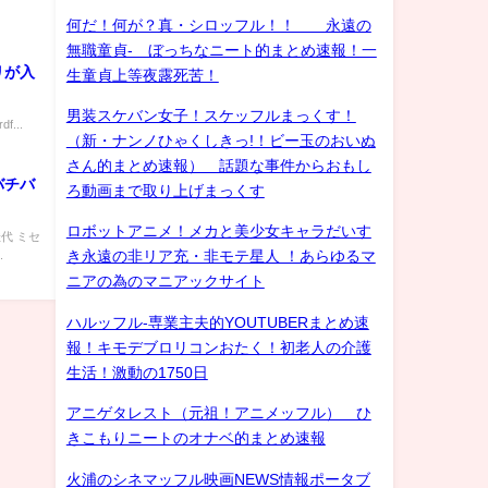
何だ！何が？真・シロッフル！！ 永遠の
無職童貞- ぼっちなニート的まとめ速報！一
リが入
生童貞上等夜露死苦！
男装スケバン女子！スケッフルまっくす！
f...
（新・ナンノひゃくしきっ!！ビー玉のおいぬ
さん的まとめ速報） 話題な事件からおもし
バチバ
ろ動画まで取り上げまっくす
ロボットアニメ！メカと美少女キャラだいす
佳代 ミセ
.
き永遠の非リア充・非モテ星人 ！あらゆるマ
ニアの為のマニアックサイト
ハルッフル-専業主夫的YOUTUBERまとめ速
報！キモデブロリコンおたく！初老人の介護
生活！激動の1750日
アニゲタレスト（元祖！アニメッフル） ひ
きこもりニートのオナベ的まとめ速報
火浦のシネマッフル映画NEWS情報ポータブ