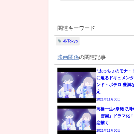
関連キーワード
-0-Tokyo
映画関係
の関連記事
“太っちょのモナ・
に迫るドキュメン
ンド・ボテロ 豊満
定
2021年11月30日
高橋一生×奈緒で川
「雪国」ドラマ化
恋描く
2021年11月30日