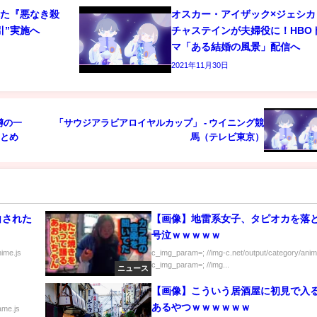
れた『悪なき殺
オスカー・アイザック×ジェシカ
引”実施へ
チャステインが夫婦役に！HBO
マ「ある結婚の風景」配信へ
2021年11月30日
噂の一
「サウジアラビアロイヤルカップ」 - ウイニング競
まとめ
馬（テレビ東京）
白された
【画像】地雷系女子、タピオカを落
号泣ｗｗｗｗｗ
nime.js
c_img_param=; //img-c.net/output/category/anim
c_img_param=; //img...
ニュース
【画像】こういう居酒屋に初見で入
あるやつｗｗｗｗｗｗ
ame.js