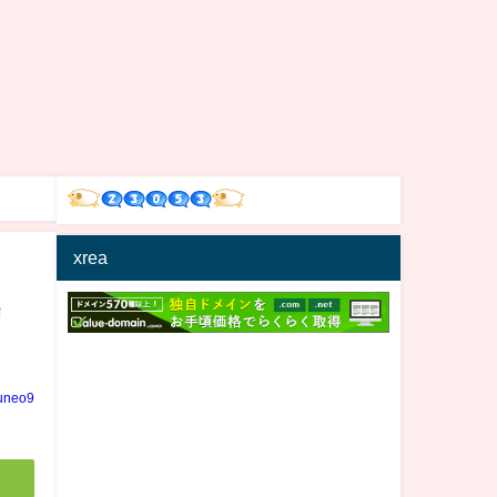
xrea
リ
uneo9