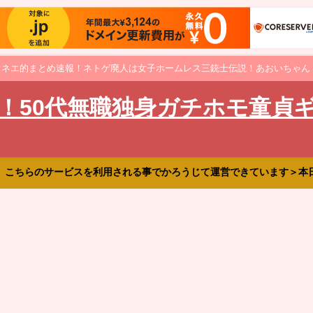
オネエ的まとめ速報！ネトゲ廃人は女子ホームレス三銃士伝説！あおいちゃん
！50代無職独身ガチホモ童貞
、こちらのサービスを利用される事でかろうじて運営できています＞本