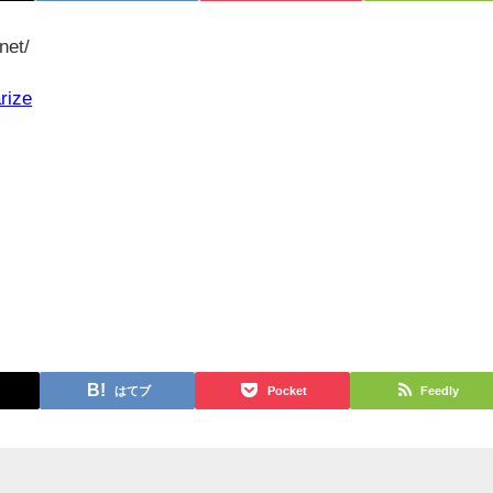
net/
rize
はてブ
Pocket
Feedly