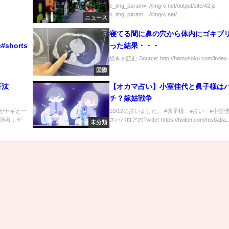
c_img_param=; //img-c.net/output/site/42.js
c_img_param=; //img-c.net/...
ニュース
寝てる間に鼻の穴から体内にゴキブ
#shorts
った結果・・・
続きを読む Source: http://hamusoku.com/index.rd
国際
士蒼汰
【オカマ占い】小室佳代と眞子様は
チ？嫁姑戦争
悟がヤギと一
10/12に占いました。 #眞子様 #占い #小室
演者：ヤ
スババロアのTwitter https://twitter.com/msbaba..
未分類