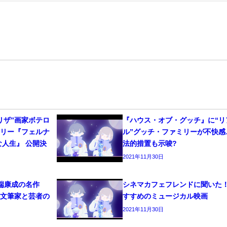
リザ”画家ボテロ
『ハウス・オブ・グッチ』に“リ
タリー『フェルナ
ル”グッチ・ファミリーが不快感
な人生』 公開決
法的措置も示唆?
2021年11月30日
端康成の名作
シネマカフェフレンドに聞いた
！文筆家と芸者の
すすめのミュージカル映画
2021年11月30日