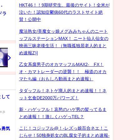
HKT46！！9期研究生、最後のサイト！全米が
・
泣いた！認知症鬱病60代のラストサイト絶
ドラ
賛！公開中
魔法熟女/美魔女ッ娘メグみみちゃんのニート
ッフルステーションMAX！ ニート仙人仙女の
映画三昧老後生活！（無職孤独居老人的まと
め速報Z)]
乙女系腐男子のオカマッフルMAX2- FX！
オ・カマトレーダーの逆襲！！ 極道のオカ
マたち編（おもしろ動画まとめ速報）
タダッフル！ネトゲ廃人的まとめ速報！！ネ
として
ット乞食DE2000万パワーズ！
新・ハゲッフル！哀愁のハゲ男の髪ってるま
e.js
とめ速報！！激しくハゲっTEL？
こじ！コジッフル@！-レズっ娘百合ネエ！こ
る勇気
じらせ！50独身処女のBL腐女子的まとめ速報-