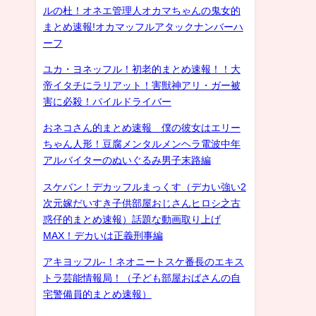
ルの杜！オネエ管理人オカマちゃんの鬼女的
まとめ速報!オカマッフルアタックナンバーハ
ーフ
ユカ・ヨネッフル！初老的まとめ速報！！大
帝イタチにラリアット！害獣神アリ・ガー被
害に必殺！パイルドライバー
おネコさん的まとめ速報 僕の彼女はエリー
ちゃん人形！豆腐メンタルメンヘラ電波中年
アルバイターのぬいぐるみ男子末路編
スケバン！デカッフルまっくす（デカい強い2
次元嫁だいすき子供部屋おじさんヒロシ之古
惑仔的まとめ速報）話題な動画取り上げ
MAX！デカいは正義刑事編
アキヨッフル-！ネオニートスケ番長のエキス
トラ芸能情報局！（子ども部屋おばさんの自
宅警備員的まとめ速報）