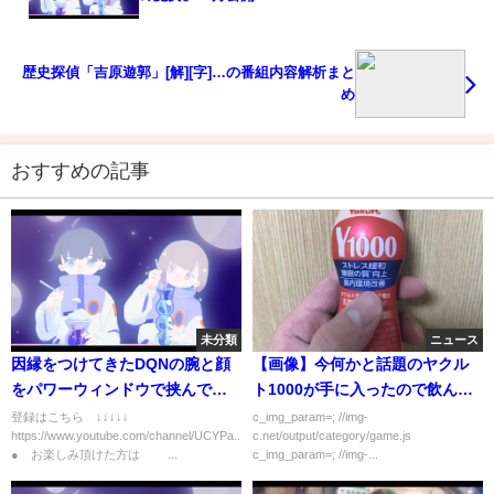
歴史探偵「吉原遊郭」[解][字]…の番組内容解析まと
め
おすすめの記事
未分類
ニュース
因縁をつけてきたDQNの腕と顔
【画像】今何かと話題のヤクル
をパワーウィンドウで挟んで固
ト1000が手に入ったので飲んで
定して、そのまま車を発進させ
みる
登録はこちら ↓↓↓↓↓
c_img_param=; //img-
https://www.youtube.com/channel/UCYPa...
c.net/output/category/game.js
た。
● お楽しみ頂けた方は ...
c_img_param=; //img-...