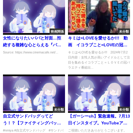
映画関係
未分類
女性になりたいパパと対面…拒
キミは=LOVEを愛せるか!!! 動
絶する複雑な心とらえる『パー
画 イコラブこと=LOVEの冠バ
フェクト・ノーマル・ファミリ
ラエティ番組 7月2日
Source: https://www.cinemacafe.net/...
キミは=LOVEを愛せるか!!! 2024年7月2
日内容：女性人気が高いアイドルとして注
ー』予告編
目を集めるイコラブこと＝ＬＯＶＥの冠バ
ラエティ番組出...
未分類
未分類
自立式サンドバッグってど
【ガーシーch】緊急速報。7月13
う！？【ファイティングバッ
日インスタイブ。YouTubeアカ
グ】
ウント一時停止について。
#nmiya #自立式サンドバッグ #サンドバ
ご視聴いただきありがとうございます。