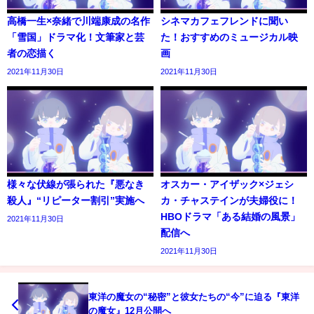
高橋一生×奈緒で川端康成の名作
シネマカフェフレンドに聞い
「雪国」ドラマ化！文筆家と芸
た！おすすめのミュージカル映
者の恋描く
画
2021年11月30日
2021年11月30日
様々な伏線が張られた『悪なき
オスカー・アイザック×ジェシ
殺人』“リピーター割引”実施へ
カ・チャステインが夫婦役に！
HBOドラマ「ある結婚の風景」
2021年11月30日
配信へ
2021年11月30日
東洋の魔女の“秘密”と彼女たちの“今”に迫る『東洋
の魔女』12月公開へ