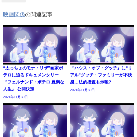
映画関係
の関連記事
“太っちょのモナ・リザ”画家ボ
『ハウス・オブ・グッチ』に“リ
テロに迫るドキュメンタリー
アル”グッチ・ファミリーが不快
『フェルナンド・ボテロ 豊満な
感…法的措置も示唆?
人生』 公開決定
2021年11月30日
2021年11月30日