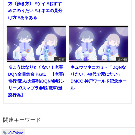
方《歩き方》 #ゲイ #おすす
めにのりたい #オネエの見分
け方 #あるある
未分類
未分類
※こうはなりたくない！老害
キュウソネコカミ - 「DQNな
DQN全員集合 Part1 【老害/
りたい、40代で死にたい」
奇行/変人/大喜利/DQN/参戦シ
DMCC 神戸ワールド記念ホー
リーズ/スマブラ参戦/電車/迷
ル
惑行為】
関連キーワード
-0-Tokyo