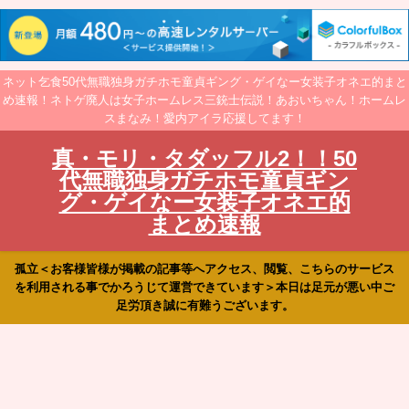
ネット乞食50代無職独身ガチホモ童貞ギング・ゲイなー女装子オネエ的まと
め速報！ネトゲ廃人は女子ホームレス三銃士伝説！あおいちゃん！ホームレ
スまなみ！愛内アイラ応援してます！
真・モリ・タダッフル2！！50
代無職独身ガチホモ童貞ギン
グ・ゲイなー女装子オネエ的
まとめ速報
孤立＜お客様皆様が掲載の記事等へアクセス、閲覧、こちらのサービス
を利用される事でかろうじて運営できています＞本日は足元が悪い中ご
足労頂き誠に有難うございます。