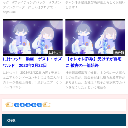
ッグ #ファイティングバック ＃スタン
チャンネル登録及び高評価よろしくお願い
ディングバッグ 詳しくはブログで→
します！
https://mi...
~~~~~~~~~~~~~~~~~~~~~~~~~~~...
にけつッ
未分類
にけつッ!! 動画 ゲスト：オズ
【オレオレ詐欺】受け子が自宅
ワルド 2023年2月22日
に 被害の一部始終
にけつッ!! 2023年2月22日内容：千原ジ
神奈川県横浜市で６日、８０代の一人暮ら
ュニアとケンドーコバヤシによる二人だけ
しの女性が、現金をだまし取られる事件が
のトーク番組出演者：千原ジュニア ケン
ありました。女性は「息子が横浜駅でカバ
ドーコバヤシ......
ンをなくした」という電話を...
xrea