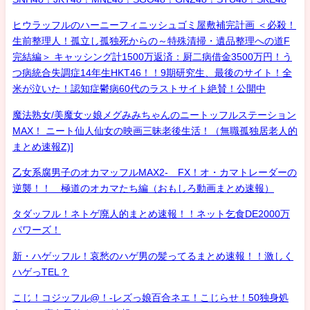
ヒウラッフルのハーニーフィニッシュゴミ屋敷補完計画 ＜必殺！
生前整理人！孤立し孤独死からの～特殊清掃・遺品整理への道F
完結編＞ キャッシング計1500万返済：厨二病借金3500万円！う
つ病統合失調症14年生HKT46！！9期研究生、最後のサイト！全
米が泣いた！認知症鬱病60代のラストサイト絶賛！公開中
魔法熟女/美魔女ッ娘メグみみちゃんのニートッフルステーション
MAX！ ニート仙人仙女の映画三昧老後生活！（無職孤独居老人的
まとめ速報Z)]
乙女系腐男子のオカマッフルMAX2- FX！オ・カマトレーダーの
逆襲！！ 極道のオカマたち編（おもしろ動画まとめ速報）
タダッフル！ネトゲ廃人的まとめ速報！！ネット乞食DE2000万
パワーズ！
新・ハゲッフル！哀愁のハゲ男の髪ってるまとめ速報！！激しく
ハゲっTEL？
こじ！コジッフル@！-レズっ娘百合ネエ！こじらせ！50独身処