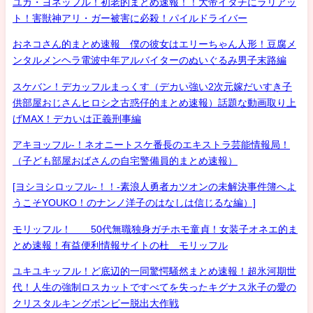
ユカ・ヨネッフル！初老的まとめ速報！！大帝イタチにラリアッ
ト！害獣神アリ・ガー被害に必殺！パイルドライバー
おネコさん的まとめ速報 僕の彼女はエリーちゃん人形！豆腐メ
ンタルメンヘラ電波中年アルバイターのぬいぐるみ男子末路編
スケバン！デカッフルまっくす（デカい強い2次元嫁だいすき子
供部屋おじさんヒロシ之古惑仔的まとめ速報）話題な動画取り上
げMAX！デカいは正義刑事編
アキヨッフル-！ネオニートスケ番長のエキストラ芸能情報局！
（子ども部屋おばさんの自宅警備員的まとめ速報）
[ヨシヨシロッフル-！！-素浪人勇者カツオンの未解決事件簿へよ
うこそYOUKO！のナンノ洋子のはなしは信じるな編）]
モリッフル！ 50代無職独身ガチホモ童貞！女装子オネエ的ま
とめ速報！有益便利情報サイトの杜 モリッフル
ユキユキッフル！ど底辺的一同驚愕騒然まとめ速報！超氷河期世
代！人生の強制ロスカットですべてを失ったキグナス氷子の愛の
クリスタルキングボンビー脱出大作戦