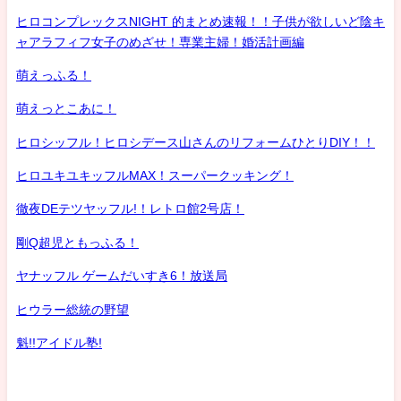
ヒロコンプレックスNIGHT 的まとめ速報！！子供が欲しいど陰キ
ャアラフィフ女子のめざせ！専業主婦！婚活計画編
萌えっふる！
萌えっとこあに！
ヒロシッフル！ヒロシデース山さんのリフォームひとりDIY！！
ヒロユキユキッフルMAX！スーパークッキング！
徹夜DEテツヤッフル!！レトロ館2号店！
剛Q超児ともっふる！
ヤナッフル ゲームだいすき6！放送局
ヒウラー総統の野望
魁!!アイドル塾!