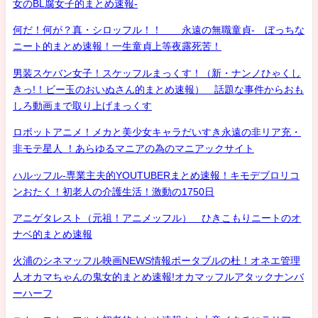
女のBL腐女子的まとめ速報-
何だ！何が？真・シロッフル！！ 永遠の無職童貞- ぼっちな
ニート的まとめ速報！一生童貞上等夜露死苦！
男装スケバン女子！スケッフルまっくす！（新・ナンノひゃくし
きっ!！ビー玉のおいぬさん的まとめ速報） 話題な事件からおも
しろ動画まで取り上げまっくす
ロボットアニメ！メカと美少女キャラだいすき永遠の非リア充・
非モテ星人 ！あらゆるマニアの為のマニアックサイト
ハルッフル-専業主夫的YOUTUBERまとめ速報！キモデブロリコ
ンおたく！初老人の介護生活！激動の1750日
アニゲタレスト（元祖！アニメッフル） ひきこもりニートのオ
ナベ的まとめ速報
火浦のシネマッフル映画NEWS情報ポータブルの杜！オネエ管理
人オカマちゃんの鬼女的まとめ速報!オカマッフルアタックナンバ
ーハーフ