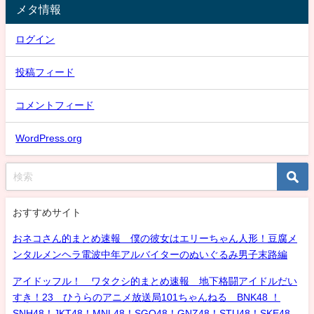
メタ情報
ログイン
投稿フィード
コメントフィード
WordPress.org
おすすめサイト
おネコさん的まとめ速報 僕の彼女はエリーちゃん人形！豆腐メ
ンタルメンヘラ電波中年アルバイターのぬいぐるみ男子末路編
アイドッフル！ ワタクシ的まとめ速報 地下格闘アイドルだい
すき！23 ひうらのアニメ放送局101ちゃんねる BNK48 ！
SNH48！JKT48！MNL48！SGO48！GNZ48！STU48！SKE48