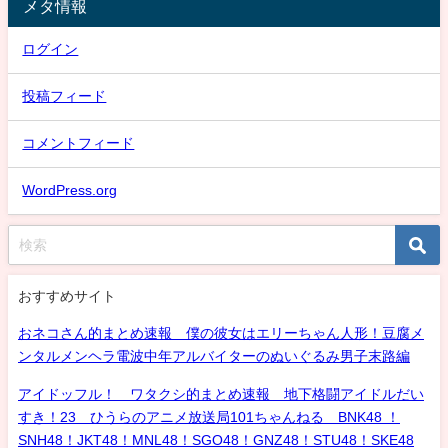
メタ情報
ログイン
投稿フィード
コメントフィード
WordPress.org
おすすめサイト
おネコさん的まとめ速報 僕の彼女はエリーちゃん人形！豆腐メ
ンタルメンヘラ電波中年アルバイターのぬいぐるみ男子末路編
アイドッフル！ ワタクシ的まとめ速報 地下格闘アイドルだい
すき！23 ひうらのアニメ放送局101ちゃんねる BNK48 ！
SNH48！JKT48！MNL48！SGO48！GNZ48！STU48！SKE48