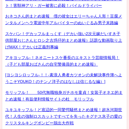
ト！害獣神アリ・ガー被害に必殺！パイルドライバー
おネコさん的まとめ速報 僕の彼女はエリーちゃん人形！豆腐メ
ンタルメンヘラ電波中年アルバイターのぬいぐるみ男子末路編
スケバン！デカッフルまっくす（デカい強い2次元嫁だいすき子
供部屋おじさんヒロシ之古惑仔的まとめ速報）話題な動画取り上
げMAX！デカいは正義刑事編
アキヨッフル-！ネオニートスケ番長のエキストラ芸能情報局！
（子ども部屋おばさんの自宅警備員的まとめ速報）
[ヨシヨシロッフル-！！-素浪人勇者カツオンの未解決事件簿へよ
うこそYOUKO！のナンノ洋子のはなしは信じるな編）]
モリッフル！ 50代無職独身ガチホモ童貞！女装子オネエ的ま
とめ速報！有益便利情報サイトの杜 モリッフル
ユキユキッフル！ど底辺的一同驚愕騒然まとめ速報！超氷河期世
代！人生の強制ロスカットですべてを失ったキグナス氷子の愛の
クリスタルキングボンビー脱出大作戦