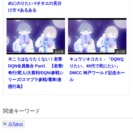
めにのりたい #オネエの見分
け方 #あるある
未分類
未分類
※こうはなりたくない！老害
キュウソネコカミ - 「DQNな
DQN全員集合 Part1 【老害/
りたい、40代で死にたい」
奇行/変人/大喜利/DQN/参戦シ
DMCC 神戸ワールド記念ホー
リーズ/スマブラ参戦/電車/迷
ル
惑行為】
関連キーワード
-0-Tokyo