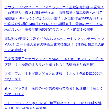
ヒウラッフルのハーニーフィニッシュゴミ屋敷補完計画 ＜必殺！
生前整理人！孤立し孤独死からの～特殊清掃・遺品整理への道F
完結編＞ キャッシング計1500万返済：厨二病借金3500万円！う
つ病統合失調症14年生HKT46！！9期研究生、最後のサイト！全
米が泣いた！認知症鬱病60代のラストサイト絶賛！公開中
魔法熟女/美魔女ッ娘メグみみちゃんのニートッフルステーション
MAX！ ニート仙人仙女の映画三昧老後生活！（無職孤独居老人的
まとめ速報Z)]
乙女系腐男子のオカマッフルMAX2- FX！オ・カマトレーダーの
逆襲！！ 極道のオカマたち編（おもしろ動画まとめ速報）
タダッフル！ネトゲ廃人的まとめ速報！！ネット乞食DE2000万
パワーズ！
新・ハゲッフル！哀愁のハゲ男の髪ってるまとめ速報！！激しく
ハゲっTEL？
こじ！コジッフル@！-レズっ娘百合ネエ！こじらせ！50独身処
女のBL腐女子的まとめ速報-