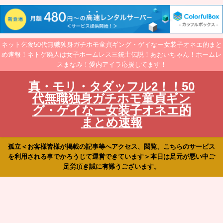
ネット乞食50代無職独身ガチホモ童貞ギング・ゲイなー女装子オネエ的まと
め速報！ネトゲ廃人は女子ホームレス三銃士伝説！あおいちゃん！ホームレ
スまなみ！愛内アイラ応援してます！
真・モリ・タダッフル2！！50
代無職独身ガチホモ童貞ギン
グ・ゲイなー女装子オネエ的
まとめ速報
孤立＜お客様皆様が掲載の記事等へアクセス、閲覧、こちらのサービス
を利用される事でかろうじて運営できています＞本日は足元が悪い中ご
足労頂き誠に有難うございます。