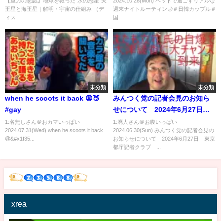
【重力の悪戯】地球を救った“氷の惑星”天
2024.10.28(Mon) ベットで過ごすリアルな
チャンネル）
プル＃🇯🇵🇰🇷
王星と海王星｜解明・宇宙の仕組み （デ
週末ナイトルーティン🌙＃日韓カップル＃
ィス...
国...
未分類
未分類
when he scoots it back 😩🍑
みんつく党の記者会見のお知ら
#gay
せについて 2024年6月27日
東京都庁記者クラブ 記者会見
1:名無しさん＠おカマいっぱい
1:廃人さん＠お腹いっぱい
2024.07.31(Wed) when he scoots it back
2024.06.30(Sun) みんつく党の記者会見の
室
😩&#x1f35...
お知らせについて 2024年6月27日 東京
都庁記者クラブ ...
xrea