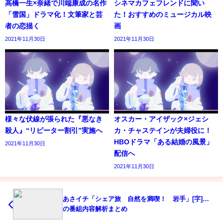
高橋一生×奈緒で川端康成の名作
シネマカフェフレンドに聞い
「雪国」ドラマ化！文筆家と芸
た！おすすめのミュージカル映
者の恋描く
画
2021年11月30日
2021年11月30日
様々な伏線が張られた『悪なき
オスカー・アイザック×ジェシ
殺人』“リピーター割引”実施へ
カ・チャステインが夫婦役に！
HBOドラマ「ある結婚の風景」
2021年11月30日
配信へ
2021年11月30日
あさイチ「シェア旅 自然を満喫！ 岩手」[字]…
の番組内容解析まとめ