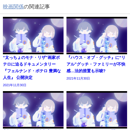
映画関係
の関連記事
“太っちょのモナ・リザ”画家ボ
『ハウス・オブ・グッチ』に“リ
テロに迫るドキュメンタリー
アル”グッチ・ファミリーが不快
『フェルナンド・ボテロ 豊満な
感…法的措置も示唆?
人生』 公開決定
2021年11月30日
2021年11月30日