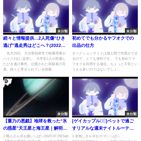
未分類
未分類
続々と情報提供…2人死傷“ひき
初めてでも分かるヤフオクでの
逃げ”逃走男はどこへ？(2022年7
出品の仕方
月21日)
先月29日、大分県別府市で軽乗用車が
オークションサイトは個人間で売買ができ
バイク2台に追突し、大学生2人が死傷し
るので、とても便利です。 でも初めてヤ
たひき逃げ事件。公開された容疑者の写
フオクを利用する場合、ちょっと不安とい
真、続々と寄せられている情報...
う人も多いのではないでしょ...
未分類
未分類
【重力の悪戯】地球を救った“氷
[ゲイカップル🏳️‍🌈]ベットで過ご
の惑星”天王星と海王星｜解明・
すリアルな週末ナイトルーティ
宇宙の仕組み （ディスカバリー
ン🌙＃日韓カップル＃国際カッ
1:廃人さん＠お腹いっぱい2023.07.29(Sat)
1:名無しさん＠おカマいっぱい