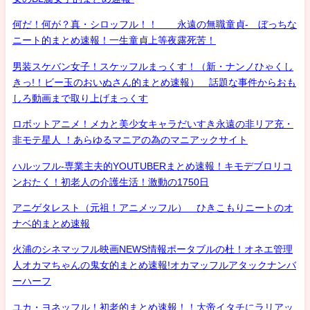
何だ！何が？真・シロッフル！！ 永遠の無職童貞- ぼっちな
ニート的まとめ速報！一生童貞上等夜露死苦！
男装スケバン女子！スケッフルまっくす！（新・ナンノひゃくし
きっ!！ビー玉のおいぬさん的まとめ速報） 話題な事件からおも
しろ動画まで取り上げまっくす
ロボットアニメ！メカと美少女キャラだいすき永遠の非リア充・
非モテ星人 ！あらゆるマニアの為のマニアックサイト
ハルッフル-専業主夫的YOUTUBERまとめ速報！キモデブロリコ
ンおたく！初老人の介護生活！激動の1750日
アニゲタレスト（元祖！アニメッフル） ひきこもりニートのオ
ナベ的まとめ速報
火浦のシネマッフル映画NEWS情報ポータブルの杜！オネエ管理
人オカマちゃんの鬼女的まとめ速報!オカマッフルアタックナンバ
ーハーフ
ユカ・ヨネッフル！初老的まとめ速報！！大帝イタチにラリアッ