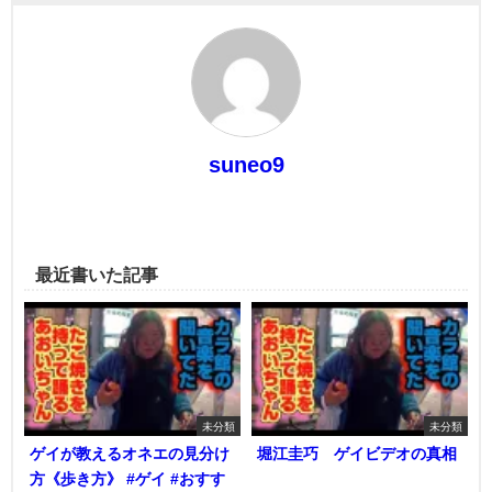
suneo9
最近書いた記事
未分類
未分類
ゲイが教えるオネエの見分け
堀江圭巧 ゲイビデオの真相
方《歩き方》 #ゲイ #おすす