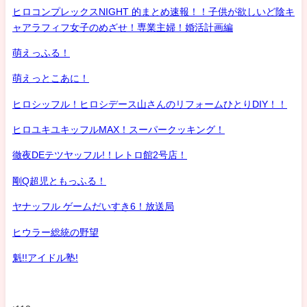
ヒロコンプレックスNIGHT 的まとめ速報！！子供が欲しいど陰キ
ャアラフィフ女子のめざせ！専業主婦！婚活計画編
萌えっふる！
萌えっとこあに！
ヒロシッフル！ヒロシデース山さんのリフォームひとりDIY！！
ヒロユキユキッフルMAX！スーパークッキング！
徹夜DEテツヤッフル!！レトロ館2号店！
剛Q超児ともっふる！
ヤナッフル ゲームだいすき6！放送局
ヒウラー総統の野望
魁!!アイドル塾!