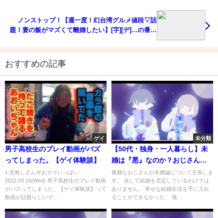
ノンストップ！【週一度！幻台湾グルメ値段▽話
題！妻の飯がマズくて離婚したい】[字][デ]…の番組
内容解析まとめ
おすすめの記事
ゲイ
未分類
男子高校生のプレイ動画がバズ
【50代・独身・一人暮らし】未
ってしまった。【ゲイ体験談】
婚は『悪』なのか？おじさんの
主張
1:名無しさん＠おカマいっぱい
孤独なおじさんが未婚論について主張しま
2022.03.16(Wed) 男子高校生のプレイ動画
す。 決して結婚を否定しているわけでは
がバズってしまった。【ゲイ体験談】って
ありません。 幸せな結婚生活を手に入れ
動画が話題らしいぞ...
ることができなかった、 孤...