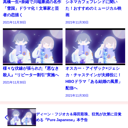
高橋一生×奈緒で川端康成の名作
シネマカフェフレンドに聞い
「雪国」ドラマ化！文筆家と芸
た！おすすめのミュージカル映
者の恋描く
画
2021年11月30日
2021年11月30日
様々な伏線が張られた『悪なき
オスカー・アイザック×ジェシ
殺人』“リピーター割引”実施へ
カ・チャステインが夫婦役に！
HBOドラマ「ある結婚の風景」
2021年11月30日
配信へ
2021年11月30日
ディーン・フジオカ＆蒔田彩珠、狂気が次第に目覚
める『Pure Japanese』本予告