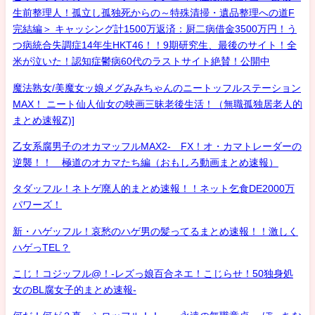
生前整理人！孤立し孤独死からの～特殊清掃・遺品整理への道F
完結編＞ キャッシング計1500万返済：厨二病借金3500万円！う
つ病統合失調症14年生HKT46！！9期研究生、最後のサイト！全
米が泣いた！認知症鬱病60代のラストサイト絶賛！公開中
魔法熟女/美魔女ッ娘メグみみちゃんのニートッフルステーション
MAX！ ニート仙人仙女の映画三昧老後生活！（無職孤独居老人的
まとめ速報Z)]
乙女系腐男子のオカマッフルMAX2- FX！オ・カマトレーダーの
逆襲！！ 極道のオカマたち編（おもしろ動画まとめ速報）
タダッフル！ネトゲ廃人的まとめ速報！！ネット乞食DE2000万
パワーズ！
新・ハゲッフル！哀愁のハゲ男の髪ってるまとめ速報！！激しく
ハゲっTEL？
こじ！コジッフル@！-レズっ娘百合ネエ！こじらせ！50独身処
女のBL腐女子的まとめ速報-