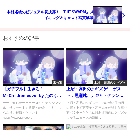
木村拓哉のビジュアル初披露！「THE SWARM」メ
イキング＆キャスト写真解禁
おすすめの記事
未分類
上沼・高田のクギズケ
【ガチフル】生きろ /
上沼・高田のクギズケ! ゲス
Mr.Children cover by たのうた
ト：黒瀬純、ナジャ・グランデ
「映画『キングダム 2 遥かなる
ィーバ、モグライダー、ゆうち
ーーお知らせーーーー オリジナルシング
上沼・高田のクギズケ! 2023年2月26日
ル「サンセット」発売・配信中！！ こち
内容：上沼恵美子と高田純次が強力な専門
大地へ』主題歌 」
ゃみ 2月26日
らよりご視聴ください！
家パネラーとともに思わず画面にクギズケ
https://www.tunecore...
になるニュースの新解...