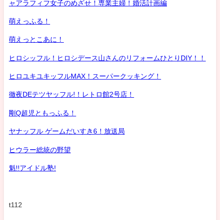
ャアラフィフ女子のめざせ！専業主婦！婚活計画編
萌えっふる！
萌えっとこあに！
ヒロシッフル！ヒロシデース山さんのリフォームひとりDIY！！
ヒロユキユキッフルMAX！スーパークッキング！
徹夜DEテツヤッフル!！レトロ館2号店！
剛Q超児ともっふる！
ヤナッフル ゲームだいすき6！放送局
ヒウラー総統の野望
魁!!アイドル塾!
t112