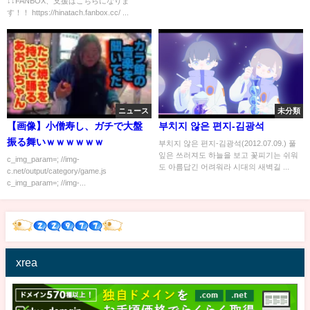
↓↓FANBOX、支援はこちらになりま
す！！ https://hinatach.fanbox.cc/ ...
ニュース
未分類
【画像】小僧寿し、ガチで大盤
부치지 않은 편지-김광석
振る舞いｗｗｗｗｗｗ
부치지 않은 편지-김광석(2012.07.09.) 풀
잎은 쓰러져도 하늘을 보고 꽃피기는 쉬워
c_img_param=; //img-
도 아름답긴 어려워라 시대의 새벽길 ...
c.net/output/category/game.js
c_img_param=; //img-...
xrea