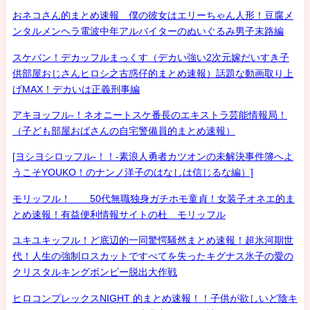
おネコさん的まとめ速報 僕の彼女はエリーちゃん人形！豆腐メ
ンタルメンヘラ電波中年アルバイターのぬいぐるみ男子末路編
スケバン！デカッフルまっくす（デカい強い2次元嫁だいすき子
供部屋おじさんヒロシ之古惑仔的まとめ速報）話題な動画取り上
げMAX！デカいは正義刑事編
アキヨッフル-！ネオニートスケ番長のエキストラ芸能情報局！
（子ども部屋おばさんの自宅警備員的まとめ速報）
[ヨシヨシロッフル-！！-素浪人勇者カツオンの未解決事件簿へよ
うこそYOUKO！のナンノ洋子のはなしは信じるな編）]
モリッフル！ 50代無職独身ガチホモ童貞！女装子オネエ的ま
とめ速報！有益便利情報サイトの杜 モリッフル
ユキユキッフル！ど底辺的一同驚愕騒然まとめ速報！超氷河期世
代！人生の強制ロスカットですべてを失ったキグナス氷子の愛の
クリスタルキングボンビー脱出大作戦
ヒロコンプレックスNIGHT 的まとめ速報！！子供が欲しいど陰キ