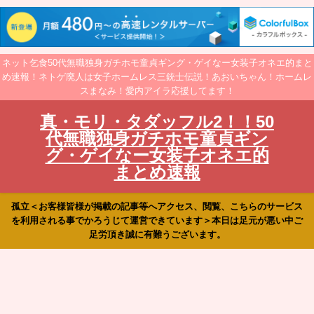
ネット乞食50代無職独身ガチホモ童貞ギング・ゲイなー女装子オネエ的まと
め速報！ネトゲ廃人は女子ホームレス三銃士伝説！あおいちゃん！ホームレ
スまなみ！愛内アイラ応援してます！
真・モリ・タダッフル2！！50
代無職独身ガチホモ童貞ギン
グ・ゲイなー女装子オネエ的
まとめ速報
孤立＜お客様皆様が掲載の記事等へアクセス、閲覧、こちらのサービス
を利用される事でかろうじて運営できています＞本日は足元が悪い中ご
足労頂き誠に有難うございます。