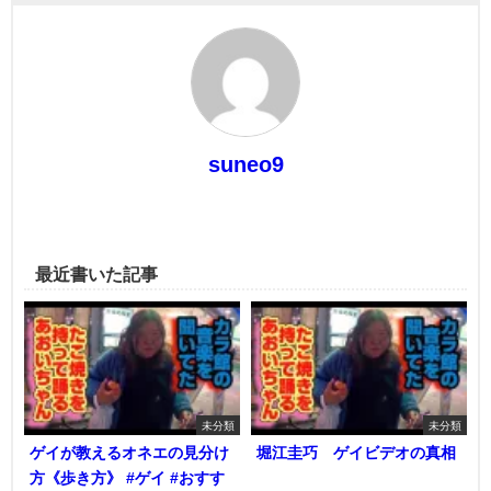
suneo9
最近書いた記事
未分類
未分類
ゲイが教えるオネエの見分け
堀江圭巧 ゲイビデオの真相
方《歩き方》 #ゲイ #おすす