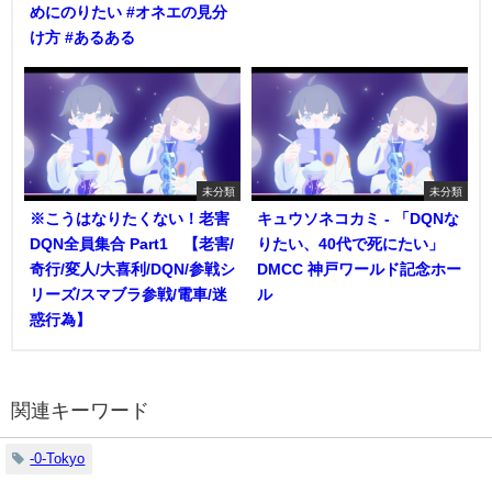
めにのりたい #オネエの見分
け方 #あるある
未分類
未分類
※こうはなりたくない！老害
キュウソネコカミ - 「DQNな
DQN全員集合 Part1 【老害/
りたい、40代で死にたい」
奇行/変人/大喜利/DQN/参戦シ
DMCC 神戸ワールド記念ホー
リーズ/スマブラ参戦/電車/迷
ル
惑行為】
関連キーワード
-0-Tokyo