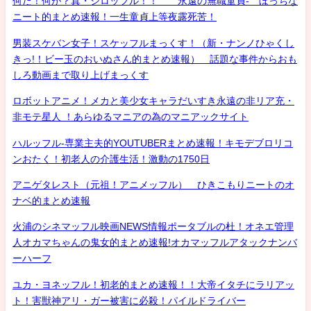
何だ！何が？真・シロッフル！！ 永遠の無職童貞- ぼっちな
ニート的まとめ速報！一生童貞上等夜露死苦！
男装スケバン女子！スケッフルまっくす！（新・ナンノひゃくし
きっ!！ビー玉のおいぬさん的まとめ速報） 話題な事件からおも
しろ動画まで取り上げまっくす
ロボットアニメ！メカと美少女キャラだいすき永遠の非リア充・
非モテ星人 ！あらゆるマニアの為のマニアックサイト
ハルッフル-専業主夫的YOUTUBERまとめ速報！キモデブロリコ
ンおたく！初老人の介護生活！激動の1750日
アニゲタレスト（元祖！アニメッフル） ひきこもりニートのオ
ナベ的まとめ速報
火浦のシネマッフル映画NEWS情報ポータブルの杜！オネエ管理
人オカマちゃんの鬼女的まとめ速報!オカマッフルアタックナンバ
ーハーフ
ユカ・ヨネッフル！初老的まとめ速報！！大帝イタチにラリアッ
ト！害獣神アリ・ガー被害に必殺！パイルドライバー