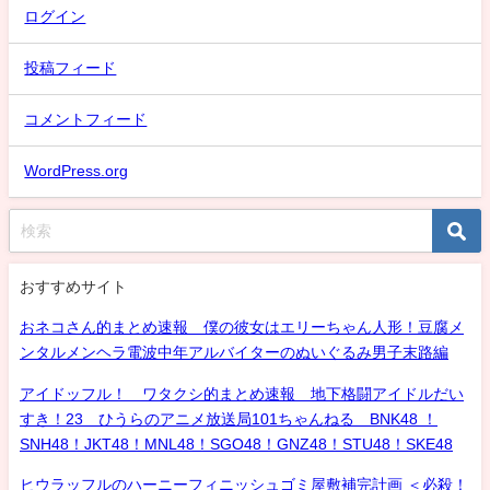
ログイン
投稿フィード
コメントフィード
WordPress.org
おすすめサイト
おネコさん的まとめ速報 僕の彼女はエリーちゃん人形！豆腐メ
ンタルメンヘラ電波中年アルバイターのぬいぐるみ男子末路編
アイドッフル！ ワタクシ的まとめ速報 地下格闘アイドルだい
すき！23 ひうらのアニメ放送局101ちゃんねる BNK48 ！
SNH48！JKT48！MNL48！SGO48！GNZ48！STU48！SKE48
ヒウラッフルのハーニーフィニッシュゴミ屋敷補完計画 ＜必殺！