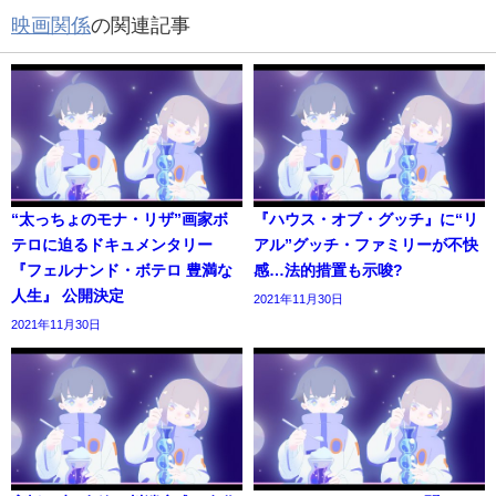
映画関係
の関連記事
“太っちょのモナ・リザ”画家ボ
『ハウス・オブ・グッチ』に“リ
テロに迫るドキュメンタリー
アル”グッチ・ファミリーが不快
『フェルナンド・ボテロ 豊満な
感…法的措置も示唆?
人生』 公開決定
2021年11月30日
2021年11月30日