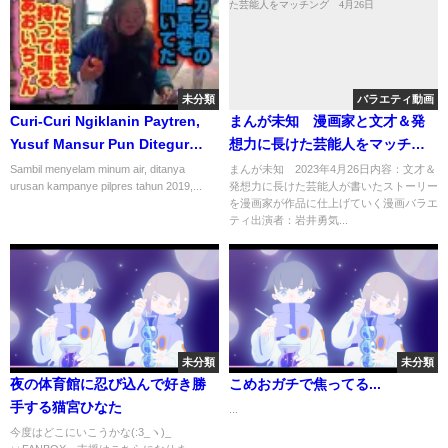
未分類
バラエティ動画
Curi-Curi Ngiklanin Paytren,
まんが未知 漫画家と文才＆発
Yusuf Mansur Pun Ditegur
想力に長けた芸能人をマッチン
Najwa Shihab! #Short
グ 4月26日
Sambil menyelam minum air, ditanya
まんが未知 2023年4月26日内容：文才＆
urusan kampanye pilpres tahun 2019,...
発想力に長けた芸能人が書いたストーリー
を漫画家が作品に仕上げていく漫画バラエ
ティ出演者：岩井勇気...
未分類
未分類
夜の体育館に忍び込んで好き勝
こめおガチで焦ってる...
手する猫宮ひなた
...
今度はどこにいこうかな(:3_ヽ)_