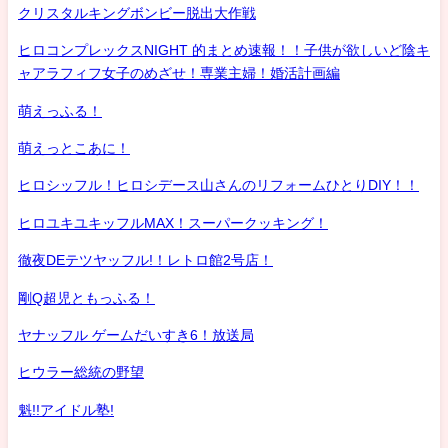
クリスタルキングボンビー脱出大作戦
ヒロコンプレックスNIGHT 的まとめ速報！！子供が欲しいど陰キ
ャアラフィフ女子のめざせ！専業主婦！婚活計画編
萌えっふる！
萌えっとこあに！
ヒロシッフル！ヒロシデース山さんのリフォームひとりDIY！！
ヒロユキユキッフルMAX！スーパークッキング！
徹夜DEテツヤッフル!！レトロ館2号店！
剛Q超児ともっふる！
ヤナッフル ゲームだいすき6！放送局
ヒウラー総統の野望
魁!!アイドル塾!