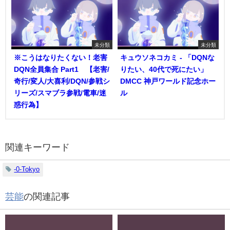
未分類
未分類
※こうはなりたくない！老害
キュウソネコカミ - 「DQNな
DQN全員集合 Part1 【老害/
りたい、40代で死にたい」
奇行/変人/大喜利/DQN/参戦シ
DMCC 神戸ワールド記念ホー
リーズ/スマブラ参戦/電車/迷
ル
惑行為】
関連キーワード
-0-Tokyo
芸能
の関連記事