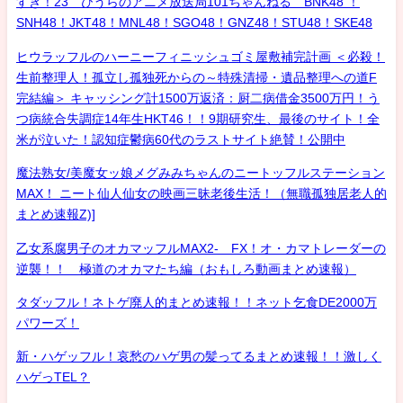
すき！23 ひうらのアニメ放送局101ちゃんねる BNK48 ！
SNH48！JKT48！MNL48！SGO48！GNZ48！STU48！SKE48
ヒウラッフルのハーニーフィニッシュゴミ屋敷補完計画 ＜必殺！
生前整理人！孤立し孤独死からの～特殊清掃・遺品整理への道F
完結編＞ キャッシング計1500万返済：厨二病借金3500万円！う
つ病統合失調症14年生HKT46！！9期研究生、最後のサイト！全
米が泣いた！認知症鬱病60代のラストサイト絶賛！公開中
魔法熟女/美魔女ッ娘メグみみちゃんのニートッフルステーション
MAX！ ニート仙人仙女の映画三昧老後生活！（無職孤独居老人的
まとめ速報Z)]
乙女系腐男子のオカマッフルMAX2- FX！オ・カマトレーダーの
逆襲！！ 極道のオカマたち編（おもしろ動画まとめ速報）
タダッフル！ネトゲ廃人的まとめ速報！！ネット乞食DE2000万
パワーズ！
新・ハゲッフル！哀愁のハゲ男の髪ってるまとめ速報！！激しく
ハゲっTEL？