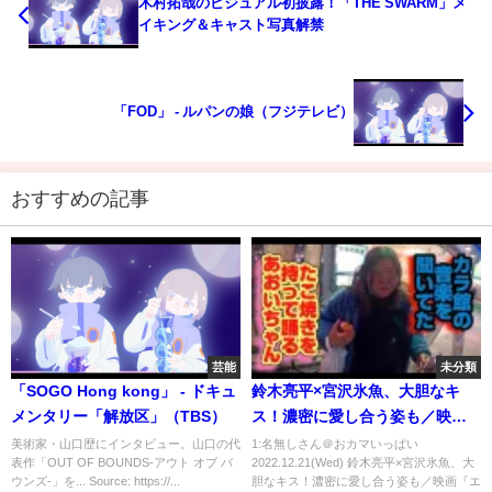
木村拓哉のビジュアル初披露！「THE SWARM」メ
イキング＆キャスト写真解禁
「FOD」 - ルパンの娘（フジテレビ）
おすすめの記事
芸能
未分類
「SOGO Hong kong」 - ドキュ
鈴木亮平×宮沢氷魚、大胆なキ
メンタリー「解放区」（TBS）
ス！濃密に愛し合う姿も／映画
『エゴイスト』予告編
美術家・山口歴にインタビュー。山口の代
1:名無しさん＠おカマいっぱい
表作「OUT OF BOUNDS-アウト オブ バ
2022.12.21(Wed) 鈴木亮平×宮沢氷魚、大
ウンズ-」を... Source: https://...
胆なキス！濃密に愛し合う姿も／映画『エ