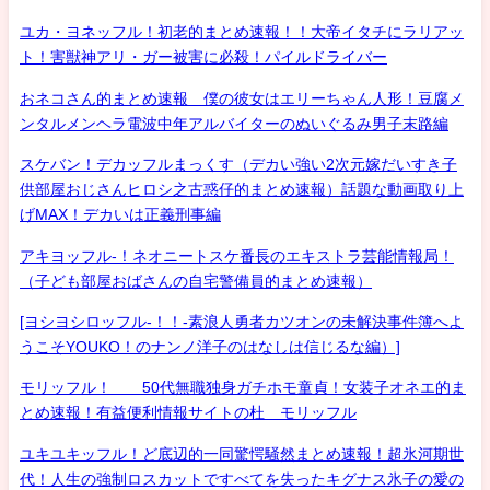
ユカ・ヨネッフル！初老的まとめ速報！！大帝イタチにラリアッ
ト！害獣神アリ・ガー被害に必殺！パイルドライバー
おネコさん的まとめ速報 僕の彼女はエリーちゃん人形！豆腐メ
ンタルメンヘラ電波中年アルバイターのぬいぐるみ男子末路編
スケバン！デカッフルまっくす（デカい強い2次元嫁だいすき子
供部屋おじさんヒロシ之古惑仔的まとめ速報）話題な動画取り上
げMAX！デカいは正義刑事編
アキヨッフル-！ネオニートスケ番長のエキストラ芸能情報局！
（子ども部屋おばさんの自宅警備員的まとめ速報）
[ヨシヨシロッフル-！！-素浪人勇者カツオンの未解決事件簿へよ
うこそYOUKO！のナンノ洋子のはなしは信じるな編）]
モリッフル！ 50代無職独身ガチホモ童貞！女装子オネエ的ま
とめ速報！有益便利情報サイトの杜 モリッフル
ユキユキッフル！ど底辺的一同驚愕騒然まとめ速報！超氷河期世
代！人生の強制ロスカットですべてを失ったキグナス氷子の愛の