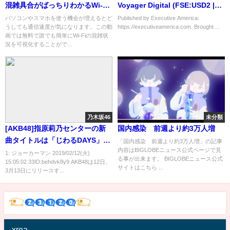
混雑具合がばっちりわかるWi-Fi
Voyager Digital (FSE:USD2 |
の電波が見える
CSE:VYGR | OTC:VYGVF) CEO
パソコンやスマホを使う機会が増えるとど
Published by Executive America:
うしても通信速度が気になります。この動
https://executiveamerica.com. Brought ...
Steve Ehrlich interview
画では無料で誰でも簡単にWi-Fiの混雑状
況を可視化することがで...
乃木坂46
未分類
[AKB48]指原莉乃センターの新
国内感染 前週より約3万人増
曲タイトルは「じわるDAYS」！
「国内感染 前週より約3万人増」の記事
内容はBIGLOBEニュース公式ページで見
「坂道AKB」メンバー発表 矢作
1: ジョーカーマン 2019/02/12(火)
る事が出来ます。 BIGLOBEニュース公式
15:05:02.33ID:behdvk8y9 AKB48は12日、
萌香、高坂菜緒ら選抜メンバー
サイトはこちら ...
3月13日にリリースす...
発表
xrea