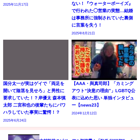
ない！『ウォーターボーイズ』
2025年11月17日
で行われた◯営業の実態…結婚
は事務所に強制されていた裏側
に言葉を失う！
2025年8月21日
国分太一が実はゲイで「両足を
【AAA・與真司郎】「カミング
開いて陰茎を見せろ」と男性に
アウト“決意の理由”」LGBTQ公
要求していた！？岸優太 森本慎
表に込めた思い 単独インタビュ
太郎 二宮和也の後輩たちにパワ
ー【news23】
ハラしていた事実に驚愕！？
2024年12月12日
2025年6月24日