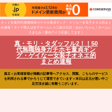
ネット乞食50代無職独身ガチホモ童貞ギング・ゲイなー女装子オネエ的まと
め速報！ネトゲ廃人は女子ホームレス三銃士伝説！あおいちゃん！ホームレ
スまなみ！愛内アイラ応援してます！
真・モリ・タダッフル2！！50
代無職独身ガチホモ童貞ギン
グ・ゲイなー女装子オネエ的
まとめ速報
孤立＜お客様皆様が掲載の記事等へアクセス、閲覧、こちらのサービス
を利用される事でかろうじて運営できています＞本日は足元が悪い中ご
足労頂き誠に有難うございます。