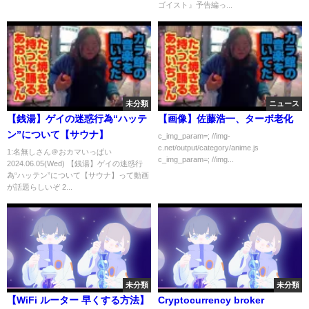
ゴイスト』予告編っ...
未分類
ニュース
【銭湯】ゲイの迷惑行為“ハッテ
【画像】佐藤浩一、ターボ老化
ン”について【サウナ】
c_img_param=; //img-
c.net/output/category/anime.js
1:名無しさん＠おカマいっぱい
c_img_param=; //img...
2024.06.05(Wed) 【銭湯】ゲイの迷惑行
為“ハッテン”について【サウナ】って動画
が話題らしいぞ 2...
未分類
未分類
【WiFi ルーター 早くする方法】
Cryptocurrency broker