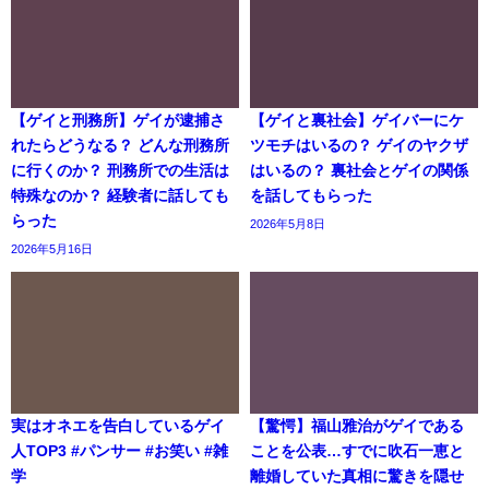
【ゲイと刑務所】ゲイが逮捕さ
【ゲイと裏社会】ゲイバーにケ
れたらどうなる？ どんな刑務所
ツモチはいるの？ ゲイのヤクザ
に行くのか？ 刑務所での生活は
はいるの？ 裏社会とゲイの関係
特殊なのか？ 経験者に話しても
を話してもらった
らった
2026年5月8日
2026年5月16日
実はオネエを告白しているゲイ
【驚愕】福山雅治がゲイである
人TOP3 #パンサー #お笑い #雑
ことを公表…すでに吹石一恵と
学
離婚していた真相に驚きを隠せ