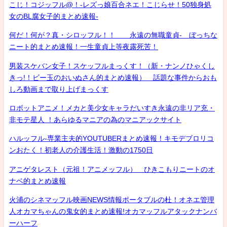
こじ！コジッフル@！-レズっ娘百合ネエ！こじらせ！50独身処
女のBL腐女子的まとめ速報-
何だ！何が？真・シロッフル！！ 永遠の無職童貞- ぼっちな
ニート的まとめ速報！一生童貞上等夜露死苦！
男装スケバン女子！スケッフルまっくす！（新・ナンノひゃくし
きっ!！ビー玉のおいぬさん的まとめ速報） 話題な事件からおも
しろ動画まで取り上げまっくす
ロボットアニメ！メカと美少女キャラだいすき永遠の非リア充・
非モテ星人 ！あらゆるマニアの為のマニアックサイト
ハルッフル-専業主夫的YOUTUBERまとめ速報！キモデブロリコ
ンおたく！初老人の介護生活！激動の1750日
アニゲタレスト（元祖！アニメッフル） ひきこもりニートのオ
ナベ的まとめ速報
火浦のシネマッフル映画NEWS情報ポータブルの杜！オネエ管理
人オカマちゃんの鬼女的まとめ速報!オカマッフルアタックナンバ
ーハーフ