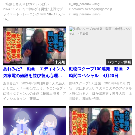
ん〜TAROちゃんねる #43 〜
1:名無しさん＠おカマいっぱい
c_img_param=; //img-
2024.11.29(Fri) ”中年ゲイ男性” 上裸でプ
c.net/output/category/game.js
ライベートトレーニング with SIROくん〜
c_img_param=; //img-...
TA...
未分類
バラエティ動画
あれみた? 動画 エディオン人
動物スクープ100連発 動画 2
気家電の値段を並び替え心理バ
時間スペシャル 4月20日
トル 7月8日
あれみた? 2024年7月8日内容：人気芸人
動物スクープ100連発 2023年4月20日内
がとにかく「一発当てよう」をコンセプト
容：実はあざとい？犬ネコ犬界のアイドル
に様々なジャンルの企画に挑戦出演者：ア
と呼ばれる犬 ほか出演者：博多大吉 上
インシュタイン 藤崎...
川隆也、潮田玲子陣...