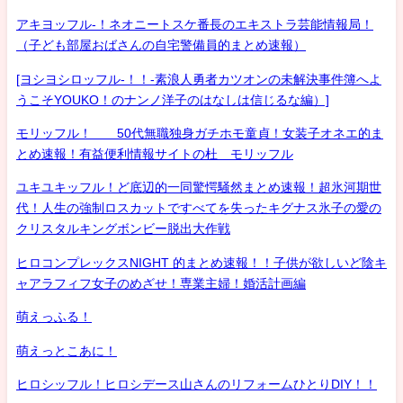
アキヨッフル-！ネオニートスケ番長のエキストラ芸能情報局！
（子ども部屋おばさんの自宅警備員的まとめ速報）
[ヨシヨシロッフル-！！-素浪人勇者カツオンの未解決事件簿へよ
うこそYOUKO！のナンノ洋子のはなしは信じるな編）]
モリッフル！ 50代無職独身ガチホモ童貞！女装子オネエ的ま
とめ速報！有益便利情報サイトの杜 モリッフル
ユキユキッフル！ど底辺的一同驚愕騒然まとめ速報！超氷河期世
代！人生の強制ロスカットですべてを失ったキグナス氷子の愛の
クリスタルキングボンビー脱出大作戦
ヒロコンプレックスNIGHT 的まとめ速報！！子供が欲しいど陰キ
ャアラフィフ女子のめざせ！専業主婦！婚活計画編
萌えっふる！
萌えっとこあに！
ヒロシッフル！ヒロシデース山さんのリフォームひとりDIY！！