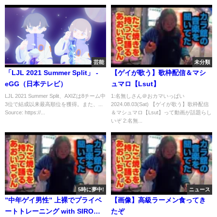
芸能
未分類
「LJL 2021 Summer Split」 -
【ゲイが歌う】歌枠配信＆マシ
eGG（日本テレビ）
ュマロ【Lsut】
LJL 2021 Summer Split、AXIZは8チーム中
1:名無しさん＠おカマいっぱい
3位で結成以来最高順位を獲得。また、...
2024.08.03(Sat) 【ゲイが歌う】歌枠配信
Source: https://...
＆マシュマロ【Lsut】って動画が話題らし
いぞ 2:名無...
5時に夢中!
ニュース
”中年ゲイ男性” 上裸でプライベ
【画像】高級ラーメン食ってき
ートトレーニング with SIROく
たぞ