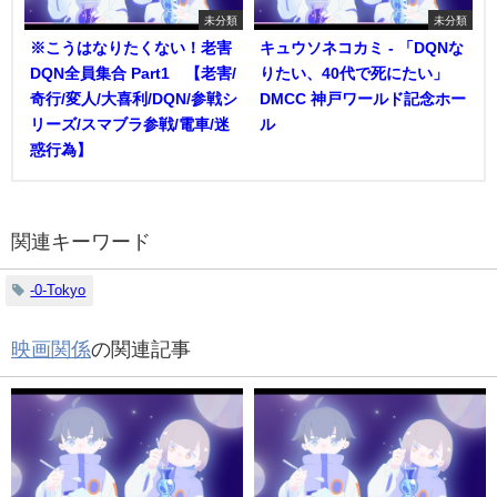
未分類
未分類
※こうはなりたくない！老害
キュウソネコカミ - 「DQNな
DQN全員集合 Part1 【老害/
りたい、40代で死にたい」
奇行/変人/大喜利/DQN/参戦シ
DMCC 神戸ワールド記念ホー
リーズ/スマブラ参戦/電車/迷
ル
惑行為】
関連キーワード
-0-Tokyo
映画関係
の関連記事