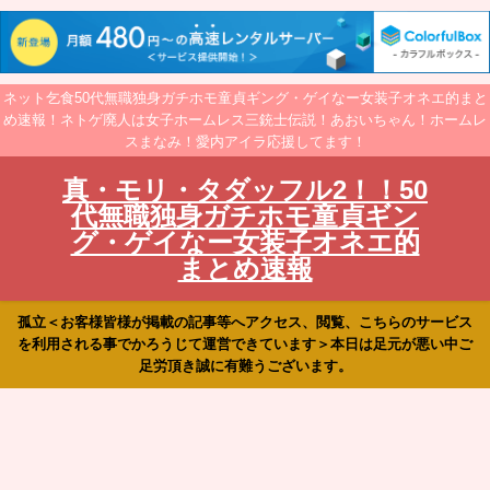
ネット乞食50代無職独身ガチホモ童貞ギング・ゲイなー女装子オネエ的まと
め速報！ネトゲ廃人は女子ホームレス三銃士伝説！あおいちゃん！ホームレ
スまなみ！愛内アイラ応援してます！
真・モリ・タダッフル2！！50
代無職独身ガチホモ童貞ギン
グ・ゲイなー女装子オネエ的
まとめ速報
孤立＜お客様皆様が掲載の記事等へアクセス、閲覧、こちらのサービス
を利用される事でかろうじて運営できています＞本日は足元が悪い中ご
足労頂き誠に有難うございます。