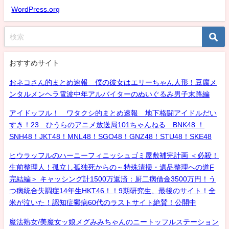
WordPress.org
おすすめサイト
おネコさん的まとめ速報 僕の彼女はエリーちゃん人形！豆腐メ
ンタルメンヘラ電波中年アルバイターのぬいぐるみ男子末路編
アイドッフル！ ワタクシ的まとめ速報 地下格闘アイドルだい
すき！23 ひうらのアニメ放送局101ちゃんねる BNK48 ！
SNH48！JKT48！MNL48！SGO48！GNZ48！STU48！SKE48
ヒウラッフルのハーニーフィニッシュゴミ屋敷補完計画 ＜必殺！
生前整理人！孤立し孤独死からの～特殊清掃・遺品整理への道F
完結編＞ キャッシング計1500万返済：厨二病借金3500万円！う
つ病統合失調症14年生HKT46！！9期研究生、最後のサイト！全
米が泣いた！認知症鬱病60代のラストサイト絶賛！公開中
魔法熟女/美魔女ッ娘メグみみちゃんのニートッフルステーション