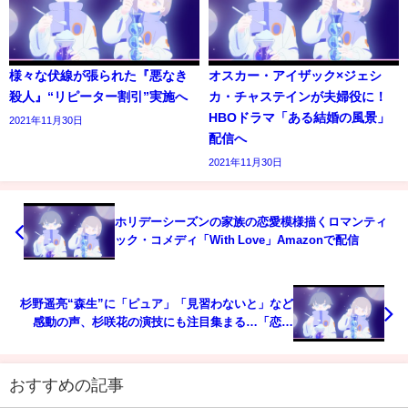
様々な伏線が張られた『悪なき
オスカー・アイザック×ジェシ
殺人』“リピーター割引”実施へ
カ・チャステインが夫婦役に！
HBOドラマ「ある結婚の風景」
2021年11月30日
配信へ
2021年11月30日
ホリデーシーズンの家族の恋愛模様描くロマンティ
ック・コメディ「With Love」Amazonで配信
杉野遥亮“森生”に「ピュア」「見習わないと」など
感動の声、杉咲花の演技にも注目集まる…「恋で
す！～ヤンキー君と白杖ガール～」
おすすめの記事