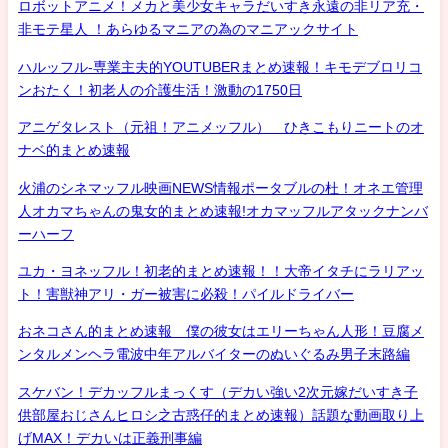
ロボットアニメ！メカと美少女キャラだいすき永遠の非リア充・
非モテ星人 ！あらゆるマニアの為のマニアックサイト
ハルッフル-専業主夫的YOUTUBERまとめ速報！キモデブロリコ
ンおたく！初老人の介護生活！激動の1750日
アニゲタレスト（元祖！アニメッフル） ひきこもりニートのオ
ナベ的まとめ速報
火浦のシネマッフル映画NEWS情報ポータブルの杜！オネエ管理
人オカマちゃんの鬼女的まとめ速報!オカマッフルアタックナンバ
ーハーフ
ユカ・ヨネッフル！初老的まとめ速報！！大帝イタチにラリアッ
ト！害獣神アリ・ガー被害に必殺！パイルドライバー
おネコさん的まとめ速報 僕の彼女はエリーちゃん人形！豆腐メ
ンタルメンヘラ電波中年アルバイターのぬいぐるみ男子末路編
スケバン！デカッフルまっくす（デカい強い2次元嫁だいすき子
供部屋おじさんヒロシ之古惑仔的まとめ速報）話題な動画取り上
げMAX！デカいは正義刑事編