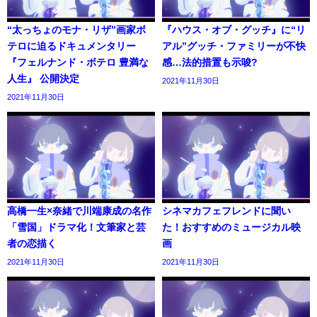
“太っちょのモナ・リザ”画家ボ
『ハウス・オブ・グッチ』に“リ
テロに迫るドキュメンタリー
アル”グッチ・ファミリーが不快
『フェルナンド・ボテロ 豊満な
感…法的措置も示唆?
人生』 公開決定
2021年11月30日
2021年11月30日
高橋一生×奈緒で川端康成の名作
シネマカフェフレンドに聞い
「雪国」ドラマ化！文筆家と芸
た！おすすめのミュージカル映
者の恋描く
画
2021年11月30日
2021年11月30日