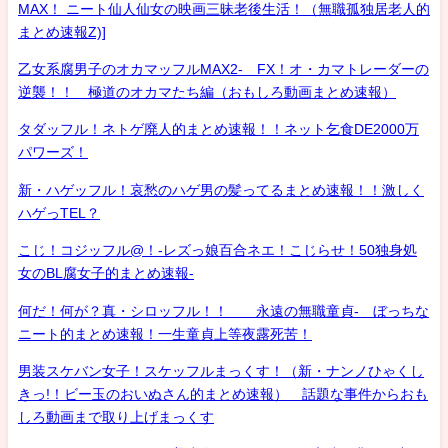
MAX！ ニート仙人仙女の映画三昧老後生活！（無職孤独居老人的
まとめ速報Z)]
乙女系腐男子のオカマッフルMAX2- FX！オ・カマトレーダーの
逆襲！！ 極道のオカマたち編（おもしろ動画まとめ速報）
タダッフル！ネトゲ廃人的まとめ速報！！ネット乞食DE2000万
パワーズ！
新・ハゲッフル！哀愁のハゲ男の髪ってるまとめ速報！！激しく
ハゲっTEL？
こじ！コジッフル@！-レズっ娘百合ネエ！こじらせ！50独身処
女のBL腐女子的まとめ速報-
何だ！何が？真・シロッフル！！ 永遠の無職童貞- ぼっちな
ニート的まとめ速報！一生童貞上等夜露死苦！
男装スケバン女子！スケッフルまっくす！（新・ナンノひゃくし
きっ!！ビー玉のおいぬさん的まとめ速報） 話題な事件からおも
しろ動画まで取り上げまっくす