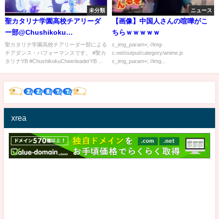
未分類
ニュース
聖カタリナ学園高校チアリーダ
【画像】中国人さんの喧嘩がこ
ー部@Chushikoku
ちらｗｗｗｗｗ
Cheerleader 2019 Summer
聖カタリナ学園高校チアリーダー部による
c_img_param=; //img-
チアダンス・パフォーマンスです。 #聖カ
c.net/output/category/anime.js
タリナYB #ChushikokuCheerleaderYB ...
c_img_param=; //img...
xrea