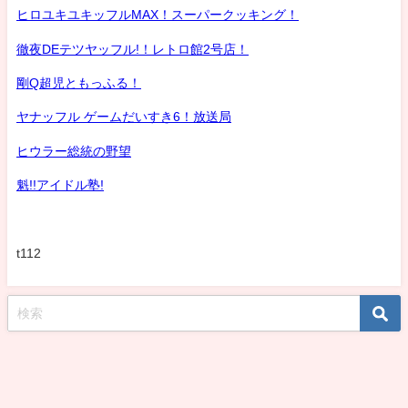
ヒロユキユキッフルMAX！スーパークッキング！
徹夜DEテツヤッフル!！レトロ館2号店！
剛Q超児ともっふる！
ヤナッフル ゲームだいすき6！放送局
ヒウラー総統の野望
魁!!アイドル塾!
t112