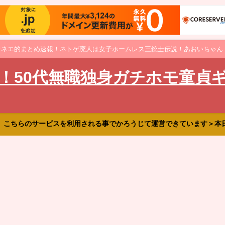
オネエ的まとめ速報！ネトゲ廃人は女子ホームレス三銃士伝説！あおいちゃん
！50代無職独身ガチホモ童貞
、こちらのサービスを利用される事でかろうじて運営できています＞本