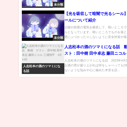
未分類
【光を吸収して暗闇で光るシール
ールについて紹介
太陽や部屋の電気を吸収して、暗いところで
ルとなっています。暗いところでものを落と
壁にぶつかったりしないように安全対策や落と
未分類
人志松本の酒のツマミになる話 
スト：田中樹 田中卓志 藤田ニコル
平 4月14日
人志松本の酒のツマミになる話 2023年4月
お酒の席が盛り上がれば何をしゃべってもO
人志松本の酒のツマミにな
ないような悩みや心に秘めた本音を語...
る話