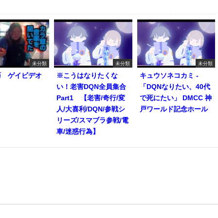
未分類
未分類
未分類
巧 ゲイビデオ
※こうはなりたくな
キュウソネコカミ -
い！老害DQN全員集合
「DQNなりたい、40代
Part1 【老害/奇行/変
で死にたい」 DMCC 神
人/大喜利/DQN/参戦シ
戸ワールド記念ホール
リーズ/スマブラ参戦/電
車/迷惑行為】