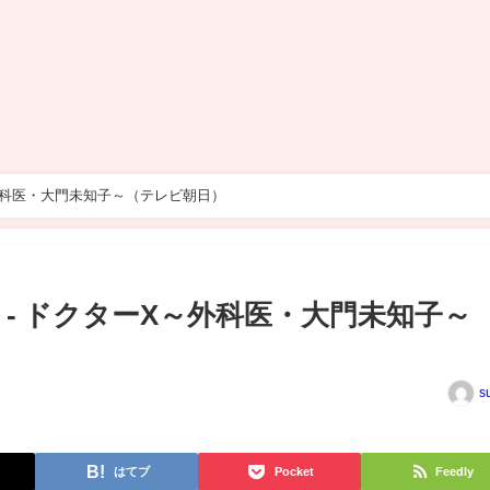
～外科医・大門未知子～（テレビ朝日）
 - ドクターX～外科医・大門未知子～
s
はてブ
Pocket
Feedly