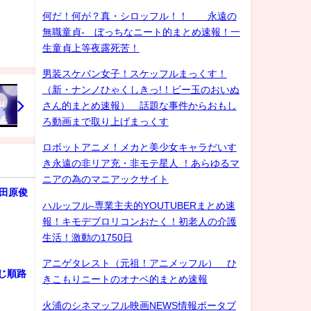
何だ！何が？真・シロッフル！！ 永遠の
無職童貞- ぼっちなニート的まとめ速報！一
生童貞上等夜露死苦！
男装スケバン女子！スケッフルまっくす！
（新・ナンノひゃくしきっ!！ビー玉のおいぬ
さん的まとめ速報） 話題な事件からおもし
ろ動画まで取り上げまっくす
ロボットアニメ！メカと美少女キャラだいす
き永遠の非リア充・非モテ星人 ！あらゆるマ
ニアの為のマニアックサイト
 田原俊
ハルッフル-専業主夫的YOUTUBERまとめ速
報！キモデブロリコンおたく！初老人の介護
生活！激動の1750日
アニゲタレスト（元祖！アニメッフル） ひ
じ順路
きこもりニートのオナベ的まとめ速報
火浦のシネマッフル映画NEWS情報ポータブ