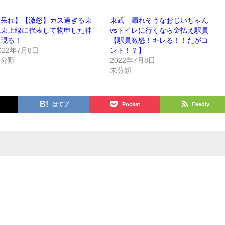
【呆れ】【激怒】カス過ぎる東
東武 漏れそうなおじいちゃん
武東上線に代表して物申した神
vsトイレに行くなら金払え駅員
客現る！
【駅員激怒！キレる！！だがコ
022年7月8日
ント！？】
未分類
2022年7月8日
未分類
はてブ
Pocket
Feedly