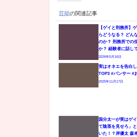
芸能
の関連記事
【ゲイと刑務所】
らどうなる？ どん
のか？ 刑務所での
か？ 経験者に話し
2026年5月16日
実はオネエを告白
TOP3 #パンサー #
2025年11月17日
国分太一が実はゲ
て陰茎を見せろ」
いた！？岸優太 森