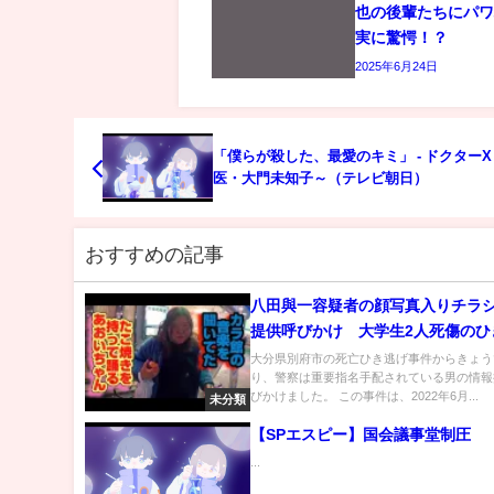
也の後輩たちにパ
実に驚愕！？
2025年6月24日
「僕らが殺した、最愛のキミ」 - ドクター
医・大門未知子～（テレビ朝日）
おすすめの記事
八田與一容疑者の顔写真入りチラ
提供呼びかけ 大学生2人死傷のひ
件から2年 大分・別府｜TBS NEWS
大分県別府市の死亡ひき逃げ事件からきょう
り、警察は重要指名手配されている男の情報
びかけました。 この事件は、2022年6月...
未分類
【SPエスピー】国会議事堂制圧
...