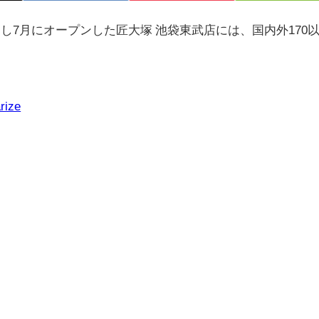
し7月にオープンした匠大塚 池袋東武店には、国内外170
rize