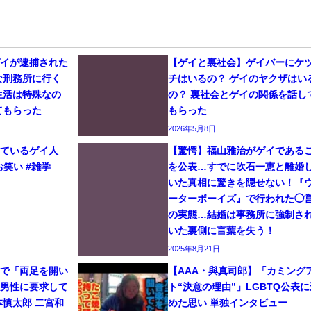
ゲイが逮捕された
【ゲイと裏社会】ゲイバーにケ
な刑務所に行く
チはいるの？ ゲイのヤクザはい
生活は特殊なの
の？ 裏社会とゲイの関係を話し
てもらった
もらった
2026年5月8日
しているゲイ人
【驚愕】福山雅治がゲイである
お笑い #雑学
を公表…すでに吹石一恵と離婚
いた真相に驚きを隠せない！『
ーターボーイズ』で行われた◯
の実態…結婚は事務所に強制さ
いた裏側に言葉を失う！
2025年8月21日
イで「両足を開い
【AAA・與真司郎】「カミング
と男性に要求して
ト“決意の理由”」LGBTQ公表に
本慎太郎 二宮和
めた思い 単独インタビュー