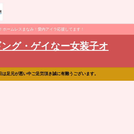
！ホームレスまなみ！愛内アイラ応援してます！
ギング・ゲイなー女装子オ
日は足元が悪い中ご足労頂き誠に有難うございます。