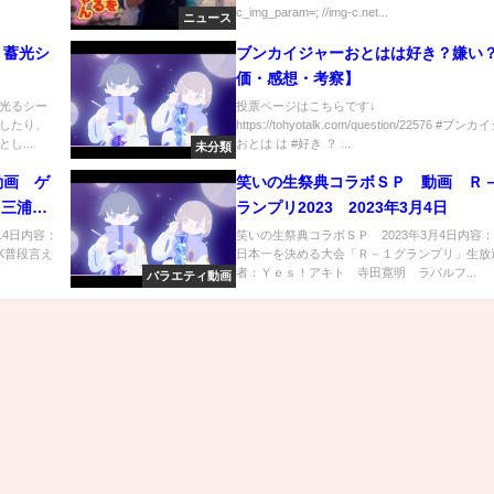
c_img_param=; //img-c.net...
ニュース
】蓄光シ
ブンカイジャーおとはは好き？嫌い
価・感想・考察】
光るシー
投票ページはこちらです↓
したり、
https://tohyotalk.com/question/22576 #ブ
し...
おとは は #好き ？ ...
未分類
動画 ゲ
笑いの生祭典コラボＳＰ 動画 Ｒ
 三浦翔
ランプリ2023 2023年3月4日
14日内容：
笑いの生祭典コラボＳＰ 2023年3月4日内容
K普段言え
日本一を決める大会「Ｒ－１グランプリ」生放
者：Ｙｅｓ！アキト 寺田寛明 ラパルフ...
バラエティ動画