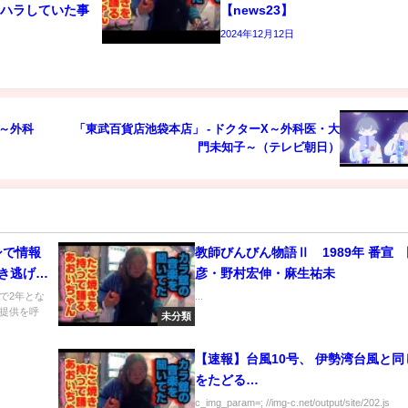
ワハラしていた事
【news23】
2024年12月12日
X～外科
「東武百貨店池袋本店」 - ドクターX～外科医・大
門未知子～（テレビ朝日）
シで情報
教師びんびん物語Ⅱ 1989年 番宣
き逃げ事
彦・野村宏伸・麻生祐未
 DIG
で2年とな
...
提供を呼
未分類
【速報】台風10号、 伊勢湾台風と同
をたどる…
c_img_param=; //img-c.net/output/site/202.js