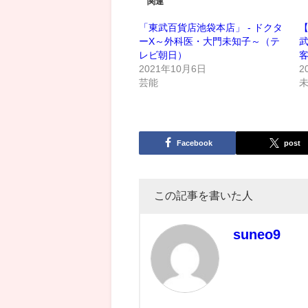
関連
「東武百貨店池袋本店」 - ドクタ
ーX～外科医・大門未知子～（テ
レビ朝日）
2021年10月6日
2
芸能
Facebook
post
この記事を書いた人
suneo9