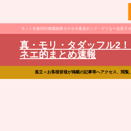
ネット乞食50代無職独身ガチホモ童貞ギング・ゲイなー女装子
真・モリ・タダッフル2！
ネエ的まとめ速報
孤立＜お客様皆様が掲載の記事等へアクセス、閲覧