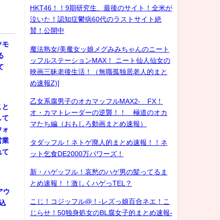
HKT46！！9期研究生、最後のサイト！全米が
泣いた！認知症鬱病60代のラストサイト絶
賛！公開中
ツモ
魔法熟女/美魔女ッ娘メグみみちゃんのニート
る
ッフルステーションMAX！ ニート仙人仙女の
て
映画三昧老後生活！（無職孤独居老人的まと
め速報Z)]
乙女系腐男子のオカマッフルMAX2- FX！
こと
オ・カマトレーダーの逆襲！！ 極道のオカ
して
マたち編（おもしろ動画まとめ速報）
ウォ
営業
タダッフル！ネトゲ廃人的まとめ速報！！ネ
れて
ット乞食DE2000万パワーズ！
新・ハゲッフル！哀愁のハゲ男の髪ってるま
とめ速報！！激しくハゲっTEL？
アウ
こじ！コジッフル@！-レズっ娘百合ネエ！こ
込
じらせ！50独身処女のBL腐女子的まとめ速報-