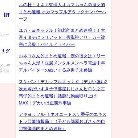
ルの杜！オネエ管理人オカマちゃんの鬼女的
まとめ速報!オカマッフルアタックナンバーハ
？【評
ーフ
ユカ・ヨネッフル！初老的まとめ速報！！大
ンカイジャー
帝イタチにラリアット！害獣神アリ・ガー被
害に必殺！パイルドライバー
－１グ
おネコさん的まとめ速報 僕の彼女はエリー
ちゃん人形！豆腐メンタルメンヘラ電波中年
：ピン芸
アルバイターのぬいぐるみ男子末路編
送出演
スケバン！デカッフルまっくす（デカい強い2
次元嫁だいすき子供部屋おじさんヒロシ之古
惑仔的まとめ速報）話題な動画取り上げ
MAX！デカいは正義刑事編
アキヨッフル-！ネオニートスケ番長のエキス
トラ芸能情報局！（子ども部屋おばさんの自
宅警備員的まとめ速報）