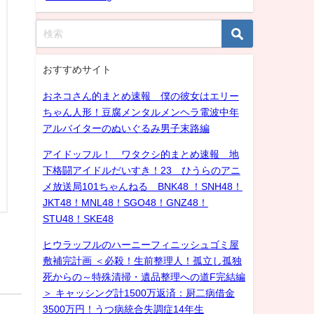
おすすめサイト
おネコさん的まとめ速報 僕の彼女はエリー
ちゃん人形！豆腐メンタルメンヘラ電波中年
アルバイターのぬいぐるみ男子末路編
アイドッフル！ ワタクシ的まとめ速報 地
下格闘アイドルだいすき！23 ひうらのアニ
メ放送局101ちゃんねる BNK48 ！SNH48！
JKT48！MNL48！SGO48！GNZ48！
STU48！SKE48
ヒウラッフルのハーニーフィニッシュゴミ屋
敷補完計画 ＜必殺！生前整理人！孤立し孤独
死からの～特殊清掃・遺品整理への道F完結編
＞ キャッシング計1500万返済：厨二病借金
3500万円！うつ病統合失調症14年生