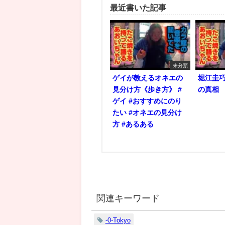
最近書いた記事
未分類
ゲイが教えるオネエの
堀江圭
見分け方《歩き方》 #
の真相
ゲイ #おすすめにのり
たい #オネエの見分け
方 #あるある
関連キーワード
-0-Tokyo