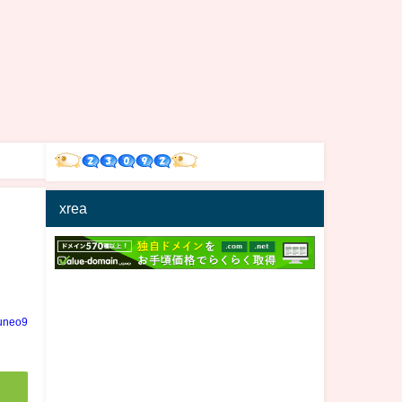
xrea
uneo9