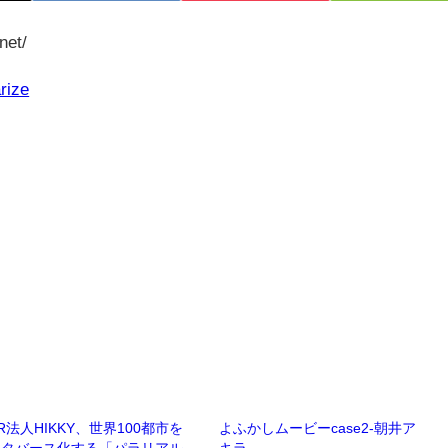
net/
rize
R法人HIKKY、世界100都市を
よふかしムービーcase2-朝井ア