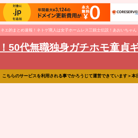
オネエ的まとめ速報！ネトゲ廃人は女子ホームレス三銃士伝説！あおいちゃん
！50代無職独身ガチホモ童貞
、こちらのサービスを利用される事でかろうじて運営できています＞本