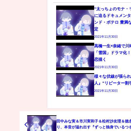
“太っちょのモナ・
に迫るドキュメン
ンド・ボテロ 豊満
定
2021年11月30日
高橋一生×奈緒で川
「雪国」ドラマ化
恋描く
2021年11月30日
様々な伏線が張ら
人』“リピーター割
2021年11月30日
田中みな実＆市川実和子＆松村沙友理＆徳
り、本音が溢れ出す『ずっと独身でいるつ