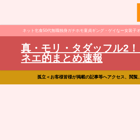
ネット乞食50代無職独身ガチホモ童貞ギング・ゲイなー女装子
真・モリ・タダッフル2！
ネエ的まとめ速報
孤立＜お客様皆様が掲載の記事等へアクセス、閲覧