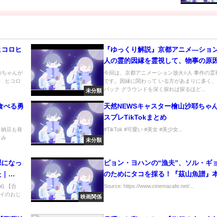
ヒコロヒ
『ゆっくり解説』京都アニメ―ション
人の霊的因縁を霊視して、物事の原
る。犯人の霊視編！【2/2】
のちゃんが
今回は、京都アニメーション放火○人 事件の霊
 ヒコロ
です。因縁に関わって いる方があまりに多く
バック グラウンドを深く探れば探るほど...
未分類
食べる勇
天然NEWSキャスター檜山沙耶ちゃ
スプレTikTokまとめ
 納豆も発
#TikTok #可愛い #美女 #美少女...
てみ
未分類
裸になっ
ピョン・ヨハンの“漁夫”、ソル・ギ
た｜
のためにタコを採る！『茲山魚譜』
each in
像
t) 【合
Source: https://www.cinemacafe.net/...
イのおじ
映画関係