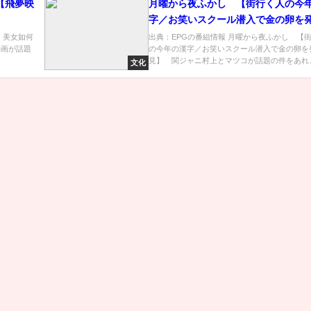
【飛夢映
月曜から夜ふかし 【街行く人の今
字／お笑いスクール潜入で金の卵を
見】 [字]…の番組内容解析まとめ
u) 美女如何
出典：EPGの番組情報 月曜から夜ふかし 【
動画が話題
の今年の漢字／お笑いスクール潜入で金の卵を
見】 関ジャニ村上とマツコが話題の件をあれこ.
文化