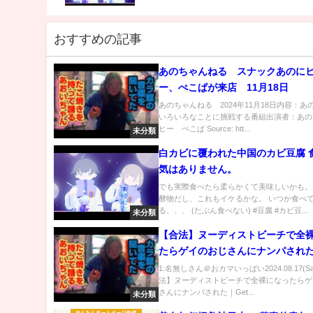
り？』本予告
おすすめの記事
あのちゃんねる スナックあのに
ー、ぺこぱが来店 11月18日
あのちゃんねる 2024年11月18日内容：あ
いろいろなことに挑戦する番組出演者：あの
ヒー ぺこぱ Source: htt...
未分類
白カビに覆われた中国のカビ豆腐 
気はありません。
でも実際食べたら柔らかくて美味しいかも。
酵物だし、これもイケるかな。 いつか食べ
る、、、 (たぶん食べない) #豆腐 #カビ豆...
未分類
【合法】ヌーディストビーチで全
たらゲイのおじさんにナンパされ
Getting Picked Up at a Nudist B
1:名無しさん＠おカマいっぱい2024.08.17(Sa
法】ヌーディストビーチで全裸になったらゲ
Australia｜Vlog#61
さんにナンパされた｜Get...
未分類