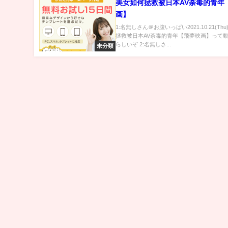
美女如何拯救被日本AV荼毒的青年
画】
1:名無しさん＠お腹いっぱい2021.10.21(Th
拯救被日本AV荼毒的青年【飛夢映画】って
らしいぞ 2:名無しさ...
未分類