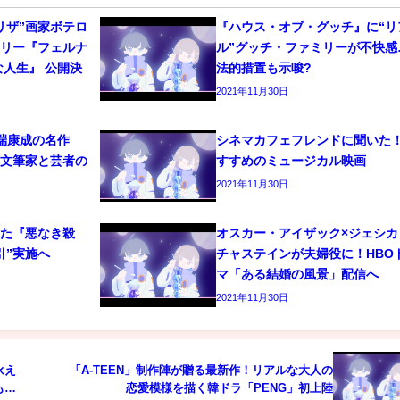
リザ”画家ボテロ
『ハウス・オブ・グッチ』に“リ
タリー『フェルナ
ル”グッチ・ファミリーが不快感
な人生』 公開決
法的措置も示唆?
2021年11月30日
端康成の名作
シネマカフェフレンドに聞いた
！文筆家と芸者の
すすめのミュージカル映画
2021年11月30日
れた『悪なき殺
オスカー・アイザック×ジェシカ
引”実施へ
チャステインが夫婦役に！HBO
マ「ある結婚の風景」配信へ
2021年11月30日
永え
「A-TEEN」制作陣が贈る最新作！リアルな大人の
も
恋愛模様を描く韓ドラ「PENG」初上陸