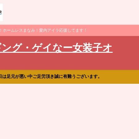
！ホームレスまなみ！愛内アイラ応援してます！
ギング・ゲイなー女装子オ
日は足元が悪い中ご足労頂き誠に有難うございます。