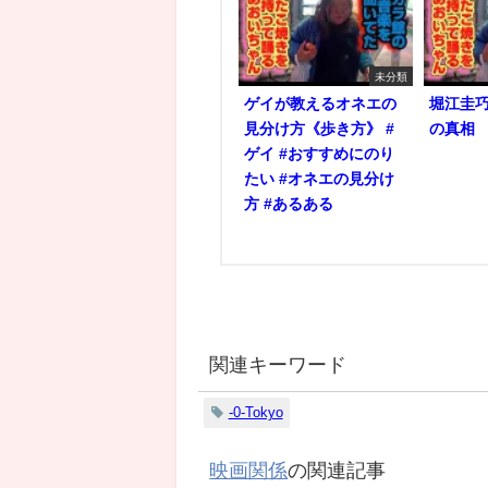
未分類
ゲイが教えるオネエの
堀江圭
見分け方《歩き方》 #
の真相
ゲイ #おすすめにのり
たい #オネエの見分け
方 #あるある
関連キーワード
-0-Tokyo
映画関係
の関連記事