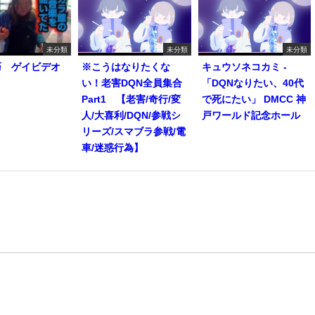
未分類
未分類
未分類
巧 ゲイビデオ
※こうはなりたくな
キュウソネコカミ -
い！老害DQN全員集合
「DQNなりたい、40代
Part1 【老害/奇行/変
で死にたい」 DMCC 神
人/大喜利/DQN/参戦シ
戸ワールド記念ホール
リーズ/スマブラ参戦/電
車/迷惑行為】