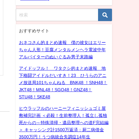
おすすめサイト
おネコさん的まとめ速報 僕の彼女はエリー
ちゃん人形！豆腐メンタルメンヘラ電波中年
アルバイターのぬいぐるみ男子末路編
アイドッフル！ ワタクシ的まとめ速報 地
下格闘アイドルだいすき！23 ひうらのアニ
メ放送局101ちゃんねる BNK48 ！SNH48！
JKT48！MNL48！SGO48！GNZ48！
STU48！SKE48
ヒウラッフルのハーニーフィニッシュゴミ屋
敷補完計画 ＜必殺！生前整理人！孤立し孤独
死からの～特殊清掃・遺品整理への道F完結編
＞ キャッシング計1500万返済：厨二病借金
3500万円！うつ病統合失調症14年生