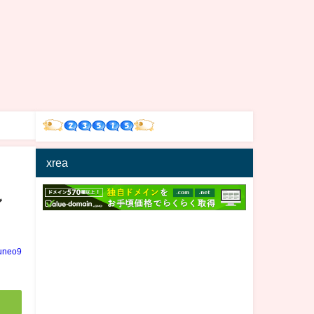
xrea
ン
uneo9