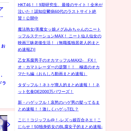
HKT46！！9期研究生、最後のサイト！全米が
ア
泣いた！認知症鬱病60代のラストサイト絶
…
賛！公開中
魔法熟女/美魔女ッ娘メグみみちゃんのニート
ッフルステーションMAX！ ニート仙人仙女の
映画三昧老後生活！（無職孤独居老人的まと
！お
め速報Z)]
乙女系腐男子のオカマッフルMAX2- FX！
オ・カマトレーダーの逆襲！！ 極道のオカ
マたち編（おもしろ動画まとめ速報）
・
ドラ
タダッフル！ネトゲ廃人的まとめ速報！！ネ
ット乞食DE2000万パワーズ！
新・ハゲッフル！哀愁のハゲ男の髪ってるま
とめ速報！！激しくハゲっTEL？
こじ！コジッフル@！-レズっ娘百合ネエ！こ
じらせ！50独身処女のBL腐女子的まとめ速報-