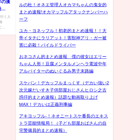
年の漢
ルの杜！オネエ管理人オカマちゃんの鬼女的
発
まとめ速報!オカマッフルアタックナンバーハ
街行く人
ーフ
発
..
ユカ・ヨネッフル！初老的まとめ速報！！大
帝イタチにラリアット！害獣神アリ・ガー被
害に必殺！パイルドライバー
おネコさん的まとめ速報 僕の彼女はエリー
ちゃん人形！豆腐メンタルメンヘラ電波中年
アルバイターのぬいぐるみ男子末路編
スケバン！デカッフルまっくす（デカい強い2
次元嫁だいすき子供部屋おじさんヒロシ之古
惑仔的まとめ速報）話題な動画取り上げ
MAX！デカいは正義刑事編
アキヨッフル-！ネオニートスケ番長のエキス
トラ芸能情報局！（子ども部屋おばさんの自
宅警備員的まとめ速報）