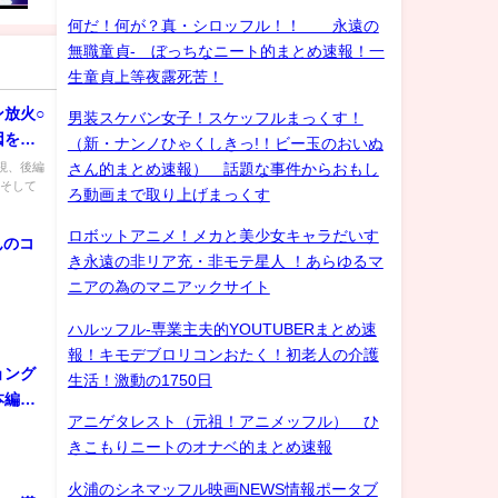
何だ！何が？真・シロッフル！！ 永遠の
無職童貞- ぼっちなニート的まとめ速報！一
生童貞上等夜露死苦！
放火○
男装スケバン女子！スケッフルまっくす！
因を探
（新・ナンノひゃくしきっ!！ビー玉のおいぬ
視、後編
さん的まとめ速報） 話題な事件からおもし
、そして
ろ動画まで取り上げまっくす
ロボットアニメ！メカと美少女キャラだいす
んのコ
き永遠の非リア充・非モテ星人 ！あらゆるマ
ニアの為のマニアックサイト
ハルッフル-専業主夫的YOUTUBERまとめ速
報！キモデブロリコンおたく！初老人の介護
ョング
生活！激動の1750日
本編映
アニゲタレスト（元祖！アニメッフル） ひ
きこもりニートのオナベ的まとめ速報
火浦のシネマッフル映画NEWS情報ポータブ