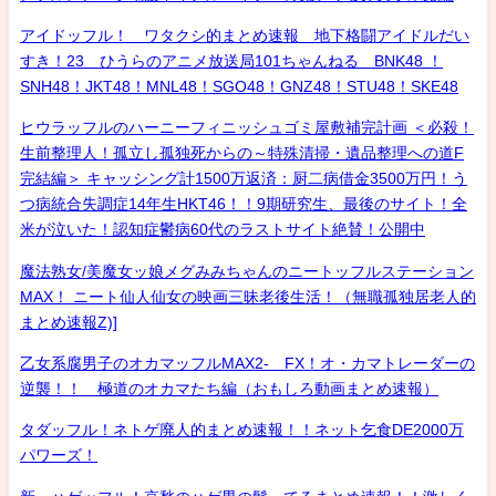
アイドッフル！ ワタクシ的まとめ速報 地下格闘アイドルだい
すき！23 ひうらのアニメ放送局101ちゃんねる BNK48 ！
SNH48！JKT48！MNL48！SGO48！GNZ48！STU48！SKE48
ヒウラッフルのハーニーフィニッシュゴミ屋敷補完計画 ＜必殺！
生前整理人！孤立し孤独死からの～特殊清掃・遺品整理への道F
完結編＞ キャッシング計1500万返済：厨二病借金3500万円！う
つ病統合失調症14年生HKT46！！9期研究生、最後のサイト！全
米が泣いた！認知症鬱病60代のラストサイト絶賛！公開中
魔法熟女/美魔女ッ娘メグみみちゃんのニートッフルステーション
MAX！ ニート仙人仙女の映画三昧老後生活！（無職孤独居老人的
まとめ速報Z)]
乙女系腐男子のオカマッフルMAX2- FX！オ・カマトレーダーの
逆襲！！ 極道のオカマたち編（おもしろ動画まとめ速報）
タダッフル！ネトゲ廃人的まとめ速報！！ネット乞食DE2000万
パワーズ！