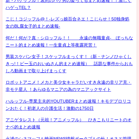
新・ハゲッフル！哀愁のハゲ男の髪ってるまとめ速報！！激しく
ハゲっTEL？
こじ！コジッフル@！-レズっ娘百合ネエ！こじらせ！50独身処
女のBL腐女子的まとめ速報-
何だ！何が？真・シロッフル！！ 永遠の無職童貞- ぼっちな
ニート的まとめ速報！一生童貞上等夜露死苦！
男装スケバン女子！スケッフルまっくす！（新・ナンノひゃくし
きっ!！ビー玉のおいぬさん的まとめ速報） 話題な事件からおも
しろ動画まで取り上げまっくす
ロボットアニメ！メカと美少女キャラだいすき永遠の非リア充・
非モテ星人 ！あらゆるマニアの為のマニアックサイト
ハルッフル-専業主夫的YOUTUBERまとめ速報！キモデブロリコ
ンおたく！初老人の介護生活！激動の1750日
アニゲタレスト（元祖！アニメッフル） ひきこもりニートのオ
ナベ的まとめ速報
火浦のシネマッフル映画NEWS情報ポータブルの杜！オネエ管理