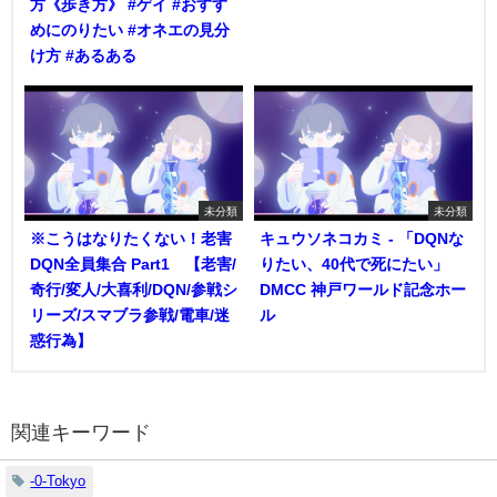
方《歩き方》 #ゲイ #おすす
めにのりたい #オネエの見分
け方 #あるある
未分類
未分類
※こうはなりたくない！老害
キュウソネコカミ - 「DQNな
DQN全員集合 Part1 【老害/
りたい、40代で死にたい」
奇行/変人/大喜利/DQN/参戦シ
DMCC 神戸ワールド記念ホー
リーズ/スマブラ参戦/電車/迷
ル
惑行為】
関連キーワード
-0-Tokyo