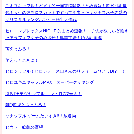
ユキユキッフル！ど底辺的一同驚愕騒然まとめ速報！超氷河期世
代！人生の強制ロスカットですべてを失ったキグナス氷子の愛の
クリスタルキングボンビー脱出大作戦
ヒロコンプレックスNIGHT 的まとめ速報！！子供が欲しいど陰キ
ャアラフィフ女子のめざせ！専業主婦！婚活計画編
萌えっふる！
萌えっとこあに！
ヒロシッフル！ヒロシデース山さんのリフォームひとりDIY！！
ヒロユキユキッフルMAX！スーパークッキング！
徹夜DEテツヤッフル!！レトロ館2号店！
剛Q超児ともっふる！
ヤナッフル ゲームだいすき6！放送局
ヒウラー総統の野望