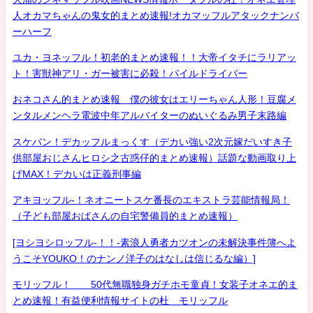
人オカマちゃんの鬼女的まとめ速報!オカマッフルアタックナンバ
ーハーフ
ユカ・ヨネッフル！初老的まとめ速報！！大帝イタチにラリアッ
ト！害獣神アリ・ガー被害に必殺！パイルドライバー
おネコさん的まとめ速報 僕の彼女はエリーちゃん人形！豆腐メ
ンタルメンヘラ電波中年アルバイターのぬいぐるみ男子末路編
スケバン！デカッフルまっくす（デカい強い2次元嫁だいすき子
供部屋おじさんヒロシ之古惑仔的まとめ速報）話題な動画取り上
げMAX！デカいは正義刑事編
アキヨッフル-！ネオニートスケ番長のエキストラ芸能情報局！
（子ども部屋おばさんの自宅警備員的まとめ速報）
[ヨシヨシロッフル-！！-素浪人勇者カツオンの未解決事件簿へよ
うこそYOUKO！のナンノ洋子のはなしは信じるな編）]
モリッフル！ 50代無職独身ガチホモ童貞！女装子オネエ的ま
とめ速報！有益便利情報サイトの杜 モリッフル