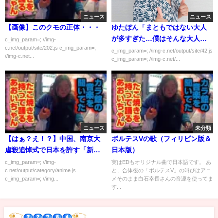
ニュース
ニュース
【画像】このクモの正体・・・
ゆたぼん「まともではない大人
が多すぎた…僕はそんな大人に
c_img_param=; //img-
c.net/output/site/202.js c_img_param=;
なりたくない」
c_img_param=; //img-c.net/output/site/42.js
//img-c.net...
c_img_param=; //img-c.net/...
ニュース
未分類
【はぁ？え！？】中国、南京大
ボルテスVの歌（フィリピン版＆
虐殺追悼式で日本を許す「新し
日本版）
い時代の関係構築すべき。」
c_img_param=; //img-
実はEDもオリジナル曲で日本語です。 あ
c.net/output/category/anime.js
と、合体後の「ボルテスV」の叫びはアニ
c_img_param=; //img...
メそのまま白石幸長さんの音源を使ってま
す...