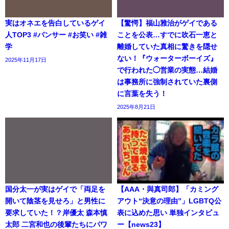
実はオネエを告白しているゲイ
【驚愕】福山雅治がゲイである
人TOP3 #パンサー #お笑い #雑
ことを公表…すでに吹石一恵と
学
離婚していた真相に驚きを隠せ
ない！『ウォーターボーイズ』
2025年11月17日
で行われた◯営業の実態…結婚
は事務所に強制されていた裏側
に言葉を失う！
2025年8月21日
国分太一が実はゲイで「両足を
【AAA・與真司郎】「カミング
開いて陰茎を見せろ」と男性に
アウト“決意の理由”」LGBTQ公
要求していた！？岸優太 森本慎
表に込めた思い 単独インタビュ
太郎 二宮和也の後輩たちにパワ
ー【news23】