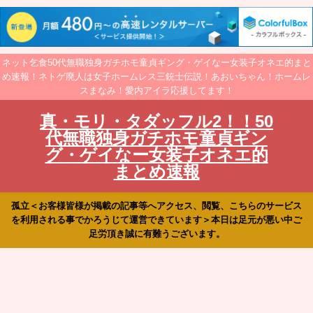
ネット乞食50代無職独身ガチホモ童貞ギング・ゲイなー女装子オネエ的まと
め速報！ネトゲ廃人は女子ホームレス三銃士伝説！あおいちゃん！ホームレ
スまなみ！愛内アイラ応援してます！
真・モリ・タダッフル2！！50
代無職独身ガチホモ童貞ギン
グ・ゲイなー女装子オネエ的
まとめ速報
孤立＜お客様皆様が掲載の記事等へアクセス、閲覧、こちらのサービス
を利用される事でかろうじて運営できています＞本日は足元が悪い中ご
足労頂き誠に有難うございます。