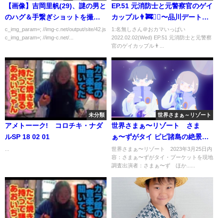
【画像】吉岡里帆(29)、謎の男と
EP.51 元消防士と元警察官のゲイ
のハグ＆手繋ぎショットを撮ら
カップル👨‍🚒👮‍♂️〜品川デート
れる
👬〜
c_img_param=; //img-c.net/output/site/42.js
1:名無しさん＠おカマいっぱい
c_img_param=; //img-c.net/...
2022.02.02(Wed) EP.51 元消防士と元警察
官のゲイカップル👨‍...
未分類
世界さまぁ～リゾート
アメトーーク! コロチキ・ナダ
世界さまぁ〜リゾート さま
ルSP 18 02 01
ぁ〜ずがタイ ピピ諸島の絶景を
お届け 3月25日
...
世界さまぁ〜リゾート 2023年3月25日内
容：さまぁ〜ずがタイ・プーケットを現地
調査出演者：さまぁ〜ず ほか......