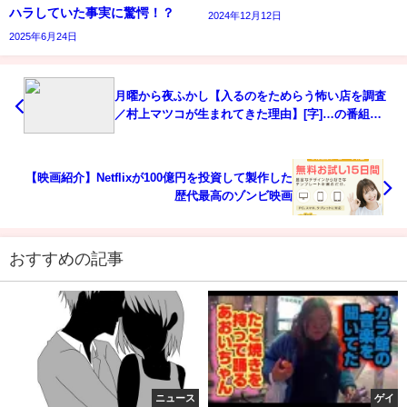
ハラしていた事実に驚愕！？
2024年12月12日
2025年6月24日
月曜から夜ふかし【入るのをためらう怖い店を調査
／村上マツコが生まれてきた理由】[字]…の番組内
容解析まとめ
【映画紹介】Netflixが100億円を投資して製作した
歴代最高のゾンビ映画
おすすめの記事
ニュース
ゲイ