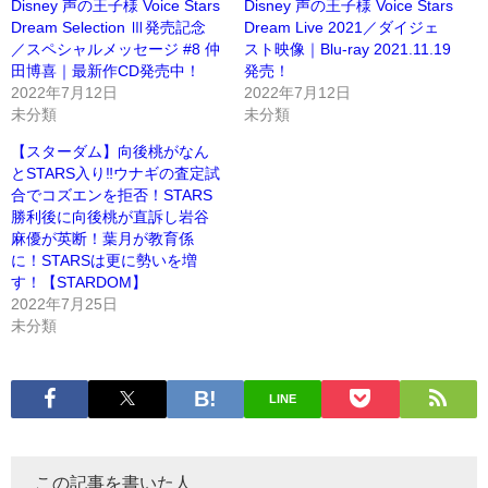
Disney 声の王子様 Voice Stars
Disney 声の王子様 Voice Stars
Dream Selection Ⅲ発売記念
Dream Live 2021／ダイジェ
／スペシャルメッセージ #8 仲
スト映像｜Blu-ray 2021.11.19
田博喜｜最新作CD発売中！
発売！
2022年7月12日
2022年7月12日
未分類
未分類
【スターダム】向後桃がなん
とSTARS入り‼ウナギの査定試
合でコズエンを拒否！STARS
勝利後に向後桃が直訴し岩谷
麻優が英断！葉月が教育係
に！STARSは更に勢いを増
す！【STARDOM】
2022年7月25日
未分類
LINE
この記事を書いた人