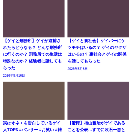
【ゲイと刑務所】ゲイが逮捕さ
【ゲイと裏社会】ゲイバーにケ
れたらどうなる？ どんな刑務所
ツモチはいるの？ ゲイのヤクザ
に行くのか？ 刑務所での生活は
はいるの？ 裏社会とゲイの関係
特殊なのか？ 経験者に話しても
を話してもらった
らった
2026年5月8日
2026年5月16日
実はオネエを告白しているゲイ
【驚愕】福山雅治がゲイである
人TOP3 #パンサー #お笑い #雑
ことを公表…すでに吹石一恵と