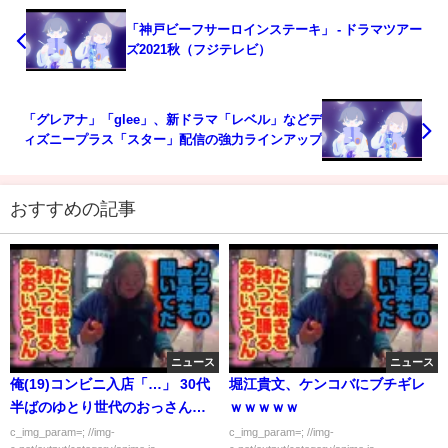
「神戸ビーフサーロインステーキ」 - ドラマツアー
ズ2021秋（フジテレビ）
「グレアナ」「glee」、新ドラマ「レベル」などデ
ィズニープラス「スター」配信の強力ラインアップ
おすすめの記事
ニュース
ニュース
俺(19)コンビニ入店「…」 30代
堀江貴文、ケンコバにブチギレ
半ばのゆとり世代のおっさんコ
ｗｗｗｗｗ
ンビニバイト店員「…」
c_img_param=; //img-
c_img_param=; //img-