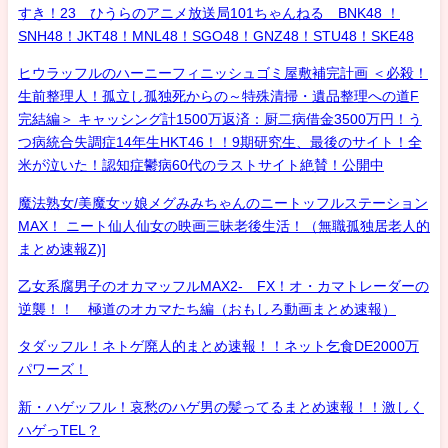
すき！23 ひうらのアニメ放送局101ちゃんねる BNK48 ！
SNH48！JKT48！MNL48！SGO48！GNZ48！STU48！SKE48
ヒウラッフルのハーニーフィニッシュゴミ屋敷補完計画 ＜必殺！
生前整理人！孤立し孤独死からの～特殊清掃・遺品整理への道F
完結編＞ キャッシング計1500万返済：厨二病借金3500万円！う
つ病統合失調症14年生HKT46！！9期研究生、最後のサイト！全
米が泣いた！認知症鬱病60代のラストサイト絶賛！公開中
魔法熟女/美魔女ッ娘メグみみちゃんのニートッフルステーション
MAX！ ニート仙人仙女の映画三昧老後生活！（無職孤独居老人的
まとめ速報Z)]
乙女系腐男子のオカマッフルMAX2- FX！オ・カマトレーダーの
逆襲！！ 極道のオカマたち編（おもしろ動画まとめ速報）
タダッフル！ネトゲ廃人的まとめ速報！！ネット乞食DE2000万
パワーズ！
新・ハゲッフル！哀愁のハゲ男の髪ってるまとめ速報！！激しく
ハゲっTEL？