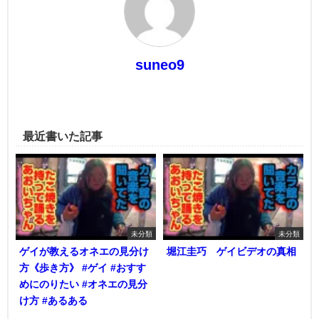
suneo9
最近書いた記事
未分類
未分類
ゲイが教えるオネエの見分け
堀江圭巧 ゲイビデオの真相
方《歩き方》 #ゲイ #おすす
めにのりたい #オネエの見分
け方 #あるある