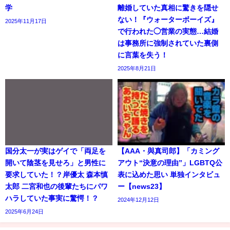
学
離婚していた真相に驚きを隠せ
ない！『ウォーターボーイズ』
2025年11月17日
で行われた◯営業の実態…結婚
は事務所に強制されていた裏側
に言葉を失う！
2025年8月21日
国分太一が実はゲイで「両足を
【AAA・與真司郎】「カミング
開いて陰茎を見せろ」と男性に
アウト“決意の理由”」LGBTQ公
要求していた！？岸優太 森本慎
表に込めた思い 単独インタビュ
太郎 二宮和也の後輩たちにパワ
ー【news23】
ハラしていた事実に驚愕！？
2024年12月12日
2025年6月24日