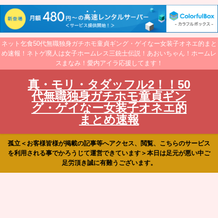
ネット乞食50代無職独身ガチホモ童貞ギング・ゲイなー女装子オネエ的まと
め速報！ネトゲ廃人は女子ホームレス三銃士伝説！あおいちゃん！ホームレ
スまなみ！愛内アイラ応援してます！
真・モリ・タダッフル2！！50
代無職独身ガチホモ童貞ギン
グ・ゲイなー女装子オネエ的
まとめ速報
孤立＜お客様皆様が掲載の記事等へアクセス、閲覧、こちらのサービス
を利用される事でかろうじて運営できています＞本日は足元が悪い中ご
足労頂き誠に有難うございます。