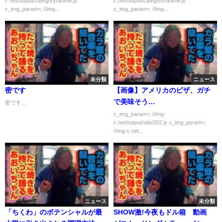
c.net/output/category/anime.js
c.net/output/category/anime.js
c_img_param=; //img...
c_img_param=; //img...
未分類
ニュース
密です
【画像】アメリカのピザ、ガチ
で美味そう…
密です...
c_img_param=; //img-
c.net/output/site/202.js c_img_param=;
//img-c.net...
ニュース
未分類
「ちくわ」のポテンシャルが最
SHOW激!今夜もドル箱 動画