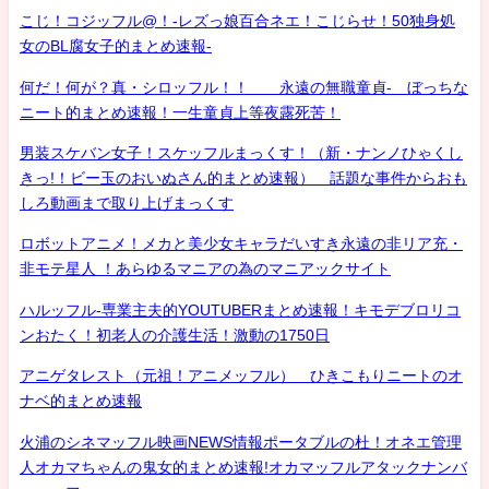
こじ！コジッフル@！-レズっ娘百合ネエ！こじらせ！50独身処
女のBL腐女子的まとめ速報-
何だ！何が？真・シロッフル！！ 永遠の無職童貞- ぼっちな
ニート的まとめ速報！一生童貞上等夜露死苦！
男装スケバン女子！スケッフルまっくす！（新・ナンノひゃくし
きっ!！ビー玉のおいぬさん的まとめ速報） 話題な事件からおも
しろ動画まで取り上げまっくす
ロボットアニメ！メカと美少女キャラだいすき永遠の非リア充・
非モテ星人 ！あらゆるマニアの為のマニアックサイト
ハルッフル-専業主夫的YOUTUBERまとめ速報！キモデブロリコ
ンおたく！初老人の介護生活！激動の1750日
アニゲタレスト（元祖！アニメッフル） ひきこもりニートのオ
ナベ的まとめ速報
火浦のシネマッフル映画NEWS情報ポータブルの杜！オネエ管理
人オカマちゃんの鬼女的まとめ速報!オカマッフルアタックナンバ