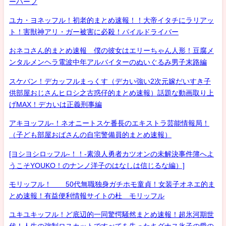
ーハーフ
ユカ・ヨネッフル！初老的まとめ速報！！大帝イタチにラリアッ
ト！害獣神アリ・ガー被害に必殺！パイルドライバー
おネコさん的まとめ速報 僕の彼女はエリーちゃん人形！豆腐メ
ンタルメンヘラ電波中年アルバイターのぬいぐるみ男子末路編
スケバン！デカッフルまっくす（デカい強い2次元嫁だいすき子
供部屋おじさんヒロシ之古惑仔的まとめ速報）話題な動画取り上
げMAX！デカいは正義刑事編
アキヨッフル-！ネオニートスケ番長のエキストラ芸能情報局！
（子ども部屋おばさんの自宅警備員的まとめ速報）
[ヨシヨシロッフル-！！-素浪人勇者カツオンの未解決事件簿へよ
うこそYOUKO！のナンノ洋子のはなしは信じるな編）]
モリッフル！ 50代無職独身ガチホモ童貞！女装子オネエ的ま
とめ速報！有益便利情報サイトの杜 モリッフル
ユキユキッフル！ど底辺的一同驚愕騒然まとめ速報！超氷河期世