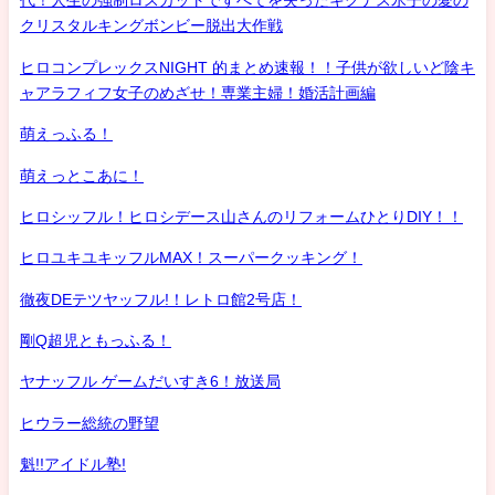
代！人生の強制ロスカットですべてを失ったキグナス氷子の愛の
クリスタルキングボンビー脱出大作戦
ヒロコンプレックスNIGHT 的まとめ速報！！子供が欲しいど陰キ
ャアラフィフ女子のめざせ！専業主婦！婚活計画編
萌えっふる！
萌えっとこあに！
ヒロシッフル！ヒロシデース山さんのリフォームひとりDIY！！
ヒロユキユキッフルMAX！スーパークッキング！
徹夜DEテツヤッフル!！レトロ館2号店！
剛Q超児ともっふる！
ヤナッフル ゲームだいすき6！放送局
ヒウラー総統の野望
魁!!アイドル塾!