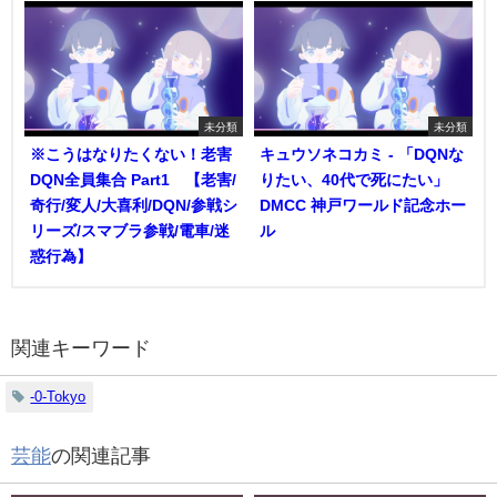
未分類
未分類
※こうはなりたくない！老害
キュウソネコカミ - 「DQNな
DQN全員集合 Part1 【老害/
りたい、40代で死にたい」
奇行/変人/大喜利/DQN/参戦シ
DMCC 神戸ワールド記念ホー
リーズ/スマブラ参戦/電車/迷
ル
惑行為】
関連キーワード
-0-Tokyo
芸能
の関連記事