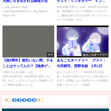
大限に引き出される調理方法
ゲスト：リンダカラー∞インフ
ィニティ 7月2日
c_img_param=; //img-
SHОW激!今夜もドル箱 2024年7月2日内
c.net/output/site/202.js c_img_param=;
容：MC純烈とゲストの軽快トーク＆パチ
//img-c.net...
ンコ勝負を繰り広げる元祖パチンコバラエ
ティー出演者：白川...
ゲイ
あちこちオードリー
【祝9周年】彼氏いない間、ヤる
あちこちオードリー ゲスト：
ことはヤってんの？【独身ゲ
今田耕司、西野未姫 2月1日
イ】
1:廃人さん＠お腹いっぱい
あちこちオードリー 2023年2月1日内
2025.04.08(Tue) 【祝9周年】彼氏いない
容：今注目の有名人をゲストに迎え盛り上
間、ヤることはヤってんの？【独身ゲイ】
がること間違いなしの本音トークを展開出
って動画が話題らしいぞ...
演者：オードリー 今田耕...