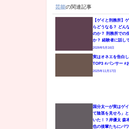
芸能
の関連記事
【ゲイと刑務所】
らどうなる？ どん
のか？ 刑務所での
か？ 経験者に話し
2026年5月16日
実はオネエを告白
TOP3 #パンサー #
2025年11月17日
国分太一が実はゲ
て陰茎を見せろ」
いた！？岸優太 森
也の後輩たちにパ