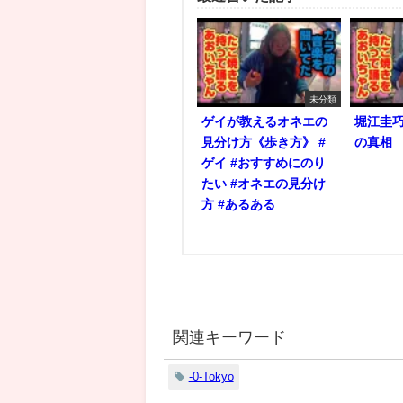
未分類
ゲイが教えるオネエの
堀江圭
見分け方《歩き方》 #
の真相
ゲイ #おすすめにのり
たい #オネエの見分け
方 #あるある
関連キーワード
-0-Tokyo