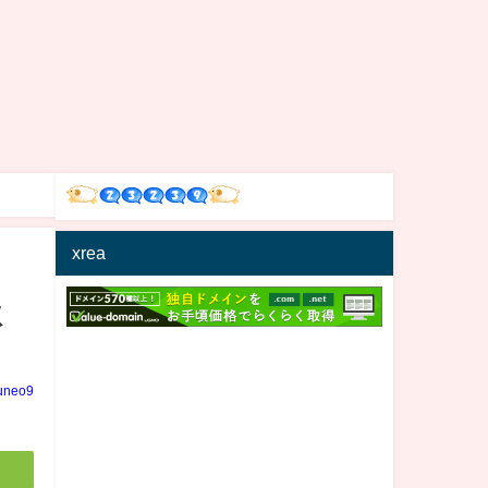
xrea
秋
uneo9