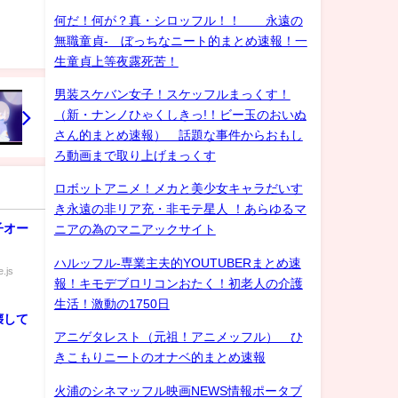
何だ！何が？真・シロッフル！！ 永遠の
無職童貞- ぼっちなニート的まとめ速報！一
生童貞上等夜露死苦！
男装スケバン女子！スケッフルまっくす！
（新・ナンノひゃくしきっ!！ビー玉のおいぬ
さん的まとめ速報） 話題な事件からおもし
ろ動画まで取り上げまっくす
ロボットアニメ！メカと美少女キャラだいす
き永遠の非リア充・非モテ星人 ！あらゆるマ
子オー
ニアの為のマニアックサイト
ハルッフル-専業主夫的YOUTUBERまとめ速
.js
報！キモデブロリコンおたく！初老人の介護
生活！激動の1750日
壊して
アニゲタレスト（元祖！アニメッフル） ひ
きこもりニートのオナベ的まとめ速報
火浦のシネマッフル映画NEWS情報ポータブ