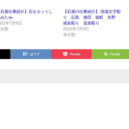
【石屋仕事紹介】石をカットし
【石屋の仕事紹介】 現場文字彫
みた✂️
り 広島 海田 坂町 矢野
022年7月9日
戒名彫り 追加彫り
未分類
2022年7月9日
未分類
はてブ
Pocket
Feedly