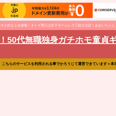
オネエ的まとめ速報！ネトゲ廃人は女子ホームレス三銃士伝説！あおいちゃん
！50代無職独身ガチホモ童貞
、こちらのサービスを利用される事でかろうじて運営できています＞本