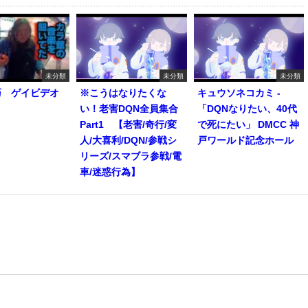
未分類
未分類
未分類
巧 ゲイビデオ
※こうはなりたくな
キュウソネコカミ -
い！老害DQN全員集合
「DQNなりたい、40代
Part1 【老害/奇行/変
で死にたい」 DMCC 神
人/大喜利/DQN/参戦シ
戸ワールド記念ホール
リーズ/スマブラ参戦/電
車/迷惑行為】