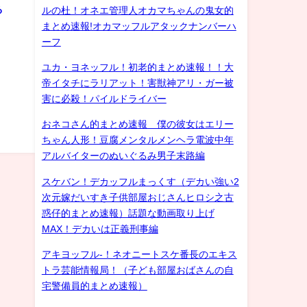
る
ルの杜！オネエ管理人オカマちゃんの鬼女的
まとめ速報!オカマッフルアタックナンバーハ
ーフ
ユカ・ヨネッフル！初老的まとめ速報！！大
帝イタチにラリアット！害獣神アリ・ガー被
害に必殺！パイルドライバー
おネコさん的まとめ速報 僕の彼女はエリー
ちゃん人形！豆腐メンタルメンヘラ電波中年
アルバイターのぬいぐるみ男子末路編
スケバン！デカッフルまっくす（デカい強い2
次元嫁だいすき子供部屋おじさんヒロシ之古
惑仔的まとめ速報）話題な動画取り上げ
MAX！デカいは正義刑事編
アキヨッフル-！ネオニートスケ番長のエキス
トラ芸能情報局！（子ども部屋おばさんの自
宅警備員的まとめ速報）