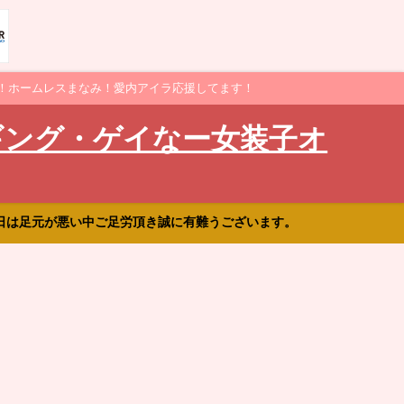
！ホームレスまなみ！愛内アイラ応援してます！
ギング・ゲイなー女装子オ
日は足元が悪い中ご足労頂き誠に有難うございます。