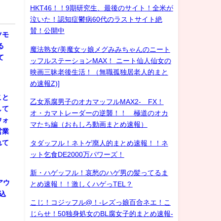
HKT46！！9期研究生、最後のサイト！全米が
泣いた！認知症鬱病60代のラストサイト絶
賛！公開中
ツモ
る
魔法熟女/美魔女ッ娘メグみみちゃんのニート
て
ッフルステーションMAX！ ニート仙人仙女の
映画三昧老後生活！（無職孤独居老人的まと
め速報Z)]
こと
乙女系腐男子のオカマッフルMAX2- FX！
して
オ・カマトレーダーの逆襲！！ 極道のオカ
ウォ
マたち編（おもしろ動画まとめ速報）
営業
れて
タダッフル！ネトゲ廃人的まとめ速報！！ネ
ット乞食DE2000万パワーズ！
新・ハゲッフル！哀愁のハゲ男の髪ってるま
アウ
とめ速報！！激しくハゲっTEL？
込
こじ！コジッフル@！-レズっ娘百合ネエ！こ
じらせ！50独身処女のBL腐女子的まとめ速報-