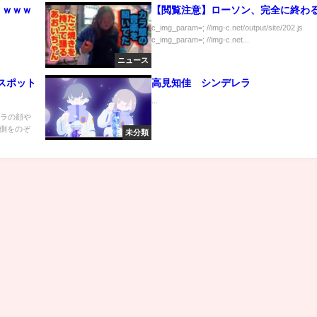
りｗｗｗ
【閲覧注意】ローソン、完全に終わ
c_img_param=; //img-c.net/output/site/202.js
c_img_param=; //img-c.net...
ニュース
スポット
高見知佳 シンデレラ
...
ウラの顔や
側をのぞ
未分類