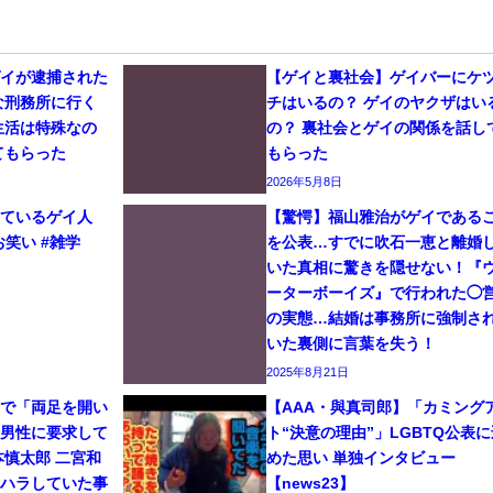
ゲイが逮捕された
【ゲイと裏社会】ゲイバーにケ
な刑務所に行く
チはいるの？ ゲイのヤクザはい
生活は特殊なの
の？ 裏社会とゲイの関係を話し
てもらった
もらった
2026年5月8日
しているゲイ人
【驚愕】福山雅治がゲイである
お笑い #雑学
を公表…すでに吹石一恵と離婚
いた真相に驚きを隠せない！『
ーターボーイズ』で行われた◯
の実態…結婚は事務所に強制さ
いた裏側に言葉を失う！
2025年8月21日
イで「両足を開い
【AAA・與真司郎】「カミング
と男性に要求して
ト“決意の理由”」LGBTQ公表に
本慎太郎 二宮和
めた思い 単独インタビュー
ワハラしていた事
【news23】