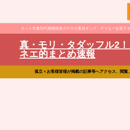
ネット乞食50代無職独身ガチホモ童貞ギング・ゲイなー女装子
真・モリ・タダッフル2！
ネエ的まとめ速報
孤立＜お客様皆様が掲載の記事等へアクセス、閲覧