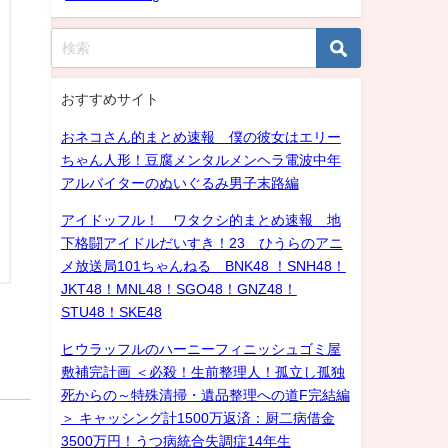
おすすめサイト
おネコさん的まとめ速報 僕の彼女はエリー
ちゃん人形！豆腐メンタルメンヘラ電波中年
アルバイターのぬいぐるみ男子末路編
アイドッフル！ ワタクシ的まとめ速報 地
下格闘アイドルだいすき！23 ひうらのアニ
メ放送局101ちゃんねる BNK48 ！SNH48！
JKT48！MNL48！SGO48！GNZ48！
STU48！SKE48
ヒウラッフルのハーニーフィニッシュゴミ屋
敷補完計画 ＜必殺！生前整理人！孤立し孤独
死からの～特殊清掃・遺品整理への道F完結編
＞ キャッシング計1500万返済：厨二病借金
3500万円！うつ病統合失調症14年生