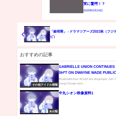
実に驚愕！？
2025年6月24日
「銀明翠」 - ドラマツアーズ2021秋（フジ
ビ）
おすすめの記事
GABRIELLE UNION CONTINUES
SH*T ON DWAYNE WADE PUBLIC
#ShowfaceNews
#GabrielleUnion #OnlyFans #nojumper Join T
Gang! Donate here ...
その他アイドル情報
中丸シオン映像資料1
...
未分類