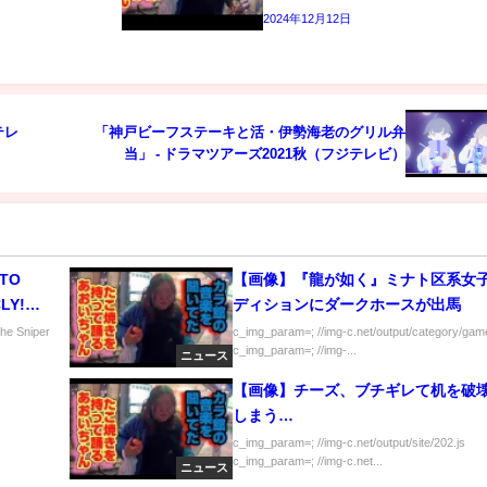
2024年12月12日
テレ
「神戸ビーフステーキと活・伊勢海老のグリル弁
当」 - ドラマツアーズ2021秋（フジテレビ）
 TO
【画像】『龍が如く』ミナト区系女
LY!
ディションにダークホースが出馬
he Sniper
c_img_param=; //img-c.net/output/category/game
c_img_param=; //img-...
ニュース
【画像】チーズ、ブチギレて机を破
しまう…
c_img_param=; //img-c.net/output/site/202.js
c_img_param=; //img-c.net...
ニュース