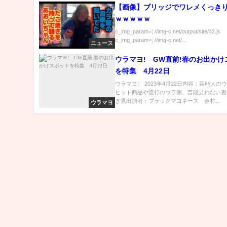
【画像】ブリッジでワレメくっき
ｗｗｗｗｗ
c_img_param=; //img-c.net/output/site/42.js
c_img_param=; //img-c.net/...
ニュース
ウラマヨ! GW直前!春のお出かけ
を特集 4月22日
ウラマヨ! 2023年4月22日内容：芸能人の
ヒット商品や流行のウラ側、普段見れない裏
き見出演者：ブラックマヨネーズ 金村...
ウラマヨ