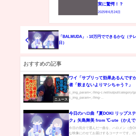
実に驚愕！？
2025年6月24日
「BALMUDA」 - 10万円でできるかな（テ
日）
おすすめの記事
ワイ「サプリって効果あるんですか
者「飲まないよりマシちゃう？」
c_img_param=; //img-c.net/output/category/g
c_img_param=; //img-...
ニュース
今日のハロ曲『夏DOKI リップス
ク』矢島舞美 from ℃-ute（かえ
BD2021ver.）
今日の気分で選んだ一曲を、ハロメン（含O
な映像にのせてお届けするコーナーです。の