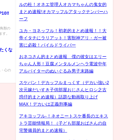
ルの杜！オネエ管理人オカマちゃんの鬼女的
まとめ速報!オカマッフルアタックナンバーハ
10‼
ーフ
は鳥類の
ユカ・ヨネッフル！初老的まとめ速報！！大
ます。
帝イタチにラリアット！害獣神アリ・ガー被
害に必殺！パイルドライバー
きたくな
おネコさん的まとめ速報 僕の彼女はエリー
ちゃん人形！豆腐メンタルメンヘラ電波中年
ラム・心の
アルバイターのぬいぐるみ男子末路編
スケバン！デカッフルまっくす（デカい強い2
次元嫁だいすき子供部屋おじさんヒロシ之古
惑仔的まとめ速報）話題な動画取り上げ
MAX！デカいは正義刑事編
アキヨッフル-！ネオニートスケ番長のエキス
トラ芸能情報局！（子ども部屋おばさんの自
宅警備員的まとめ速報）