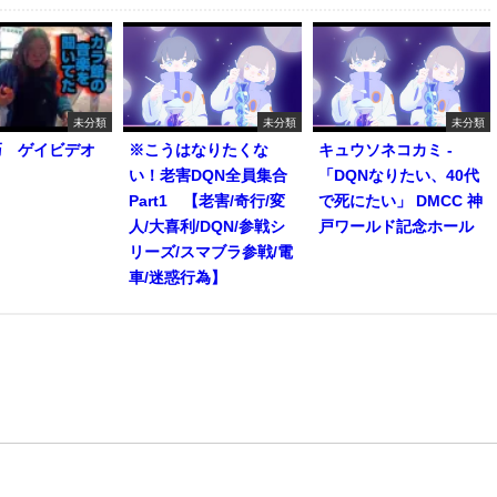
未分類
未分類
未分類
巧 ゲイビデオ
※こうはなりたくな
キュウソネコカミ -
い！老害DQN全員集合
「DQNなりたい、40代
Part1 【老害/奇行/変
で死にたい」 DMCC 神
人/大喜利/DQN/参戦シ
戸ワールド記念ホール
リーズ/スマブラ参戦/電
車/迷惑行為】