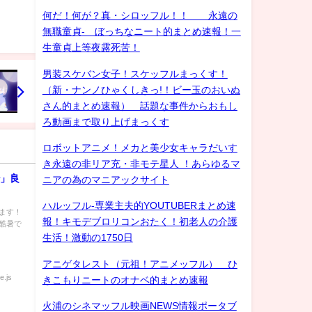
何だ！何が？真・シロッフル！！ 永遠の
無職童貞- ぼっちなニート的まとめ速報！一
生童貞上等夜露死苦！
男装スケバン女子！スケッフルまっくす！
（新・ナンノひゃくしきっ!！ビー玉のおいぬ
さん的まとめ速報） 話題な事件からおもし
ろ動画まで取り上げまっくす
ロボットアニメ！メカと美少女キャラだいす
き永遠の非リア充・非モテ星人 ！あらゆるマ
r」良
ニアの為のマニアックサイト
ハルッフル-専業主夫的YOUTUBERまとめ速
します！
報！キモデブロリコンおたく！初老人の介護
酷暑で
生活！激動の1750日
アニゲタレスト（元祖！アニメッフル） ひ
e.js
きこもりニートのオナベ的まとめ速報
火浦のシネマッフル映画NEWS情報ポータブ