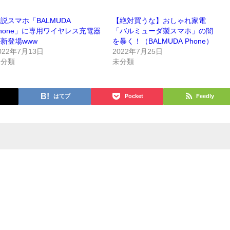
説スマホ「BALMUDA
【絶対買うな】おしゃれ家電
hone」に専用ワイヤレス充電器
「バルミューダ製スマホ」の闇
新登場www
を暴く！（BALMUDA Phone）
022年7月13日
2022年7月25日
未分類
未分類
はてブ
Pocket
Feedly