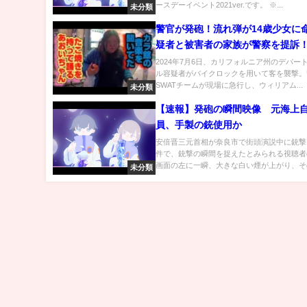
ースデーイベント2021ver.です。 ※...
未分類
警官が発砲！流れ弾が14歳少女に
疑者と被害者の家族が警察を提訴
リカ警察密着】
2024年7月6日、カリフォルニア州のデパー
ル容疑者がバイクロックを用いて客を襲撃。
SWATチームが現場に急行し、ウィリアム...
未分類
【速報】発砲の瞬間映像 元海上
員、手製の銃使用か
安倍晋三元首相が奈良市で街頭演説中に銃撃
件で、銃撃の瞬間を捉えたとみられる視聴者
画面の左に一瞬、大きな白い煙が上がり、その.
未分類