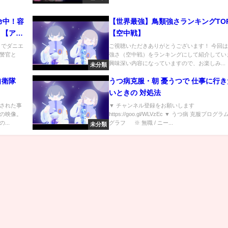
命中！容
【世界最強】鳥類強さランキングTOP
！【アメ
【空中戦】
トでダニエ
ご視聴いただきありがとうございます！ 今回
警官と
強さ（空中戦）をランキングにして紹介してい
興味深い内容になっていますので、お楽しみ...
未分類
自衛隊
うつ病克服・朝 憂うつで 仕事に行
いときの 対処法
された事
▼ チャンネル登録をお願いします
の映像。
https://goo.gl/WLVzEc ▼ うつ病 克服プログ
..
グラフ ※ 無職 / ニー...
未分類