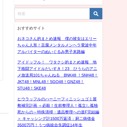
おすすめサイト
おネコさん的まとめ速報 僕の彼女はエリー
ちゃん人形！豆腐メンタルメンヘラ電波中年
アルバイターのぬいぐるみ男子末路編
アイドッフル！ ワタクシ的まとめ速報 地
下格闘アイドルだいすき！23 ひうらのアニ
メ放送局101ちゃんねる BNK48 ！SNH48！
JKT48！MNL48！SGO48！GNZ48！
STU48！SKE48
ヒウラッフルのハーニーフィニッシュゴミ屋
敷補完計画 ＜必殺！生前整理人！孤立し孤独
死からの～特殊清掃・遺品整理への道F完結編
＞ キャッシング計1500万返済：厨二病借金
3500万円！うつ病統合失調症14年生