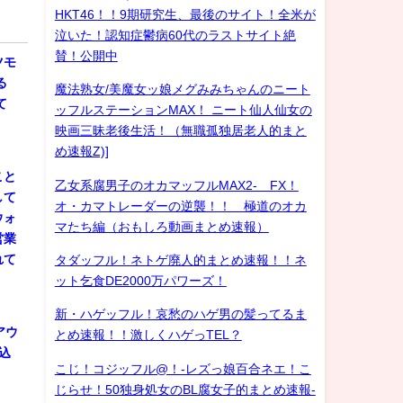
HKT46！！9期研究生、最後のサイト！全米が
泣いた！認知症鬱病60代のラストサイト絶
賛！公開中
ツモ
る
魔法熟女/美魔女ッ娘メグみみちゃんのニート
て
ッフルステーションMAX！ ニート仙人仙女の
映画三昧老後生活！（無職孤独居老人的まと
め速報Z)]
こと
乙女系腐男子のオカマッフルMAX2- FX！
して
オ・カマトレーダーの逆襲！！ 極道のオカ
ウォ
マたち編（おもしろ動画まとめ速報）
営業
れて
タダッフル！ネトゲ廃人的まとめ速報！！ネ
ット乞食DE2000万パワーズ！
新・ハゲッフル！哀愁のハゲ男の髪ってるま
アウ
とめ速報！！激しくハゲっTEL？
込
こじ！コジッフル@！-レズっ娘百合ネエ！こ
じらせ！50独身処女のBL腐女子的まとめ速報-