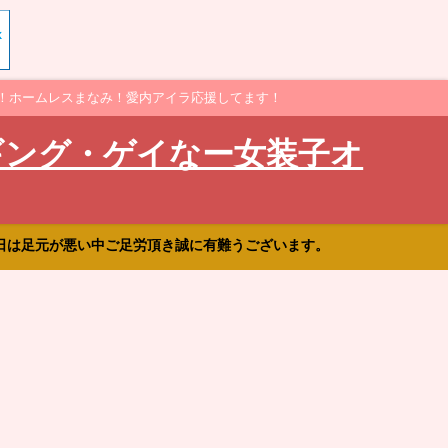
！ホームレスまなみ！愛内アイラ応援してます！
ギング・ゲイなー女装子オ
日は足元が悪い中ご足労頂き誠に有難うございます。