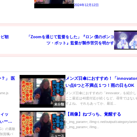
2024年12月12日
レビ朝
「Zoomを通じて監督をした」『ロン 僕のポンコ
ツ・ボット』監督が製作苦労を明かす
？」 医
メンズ日傘におすすめ！「innovato
い点6つと不満点１つ！雨の日もOK
ame.js
メンズ日傘におすすめの「innovator」を紹介
ここ最近は40度付近が続くなど、尋常ではない
すよね。 それもあってか、最近...
未分類
ティッ
【画像】ねづっち、覚醒する
でぃー
c_img_param=; //img-c.net/output/category/anim
c_img_param=; //img...
G）の素敵
加賀楓バ
ニュース