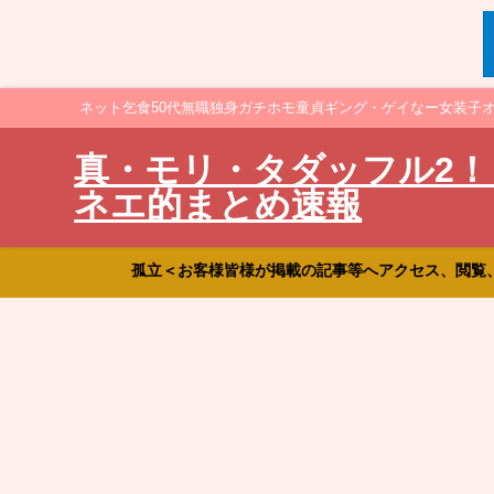
ネット乞食50代無職独身ガチホモ童貞ギング・ゲイなー女装子
真・モリ・タダッフル2！
ネエ的まとめ速報
孤立＜お客様皆様が掲載の記事等へアクセス、閲覧