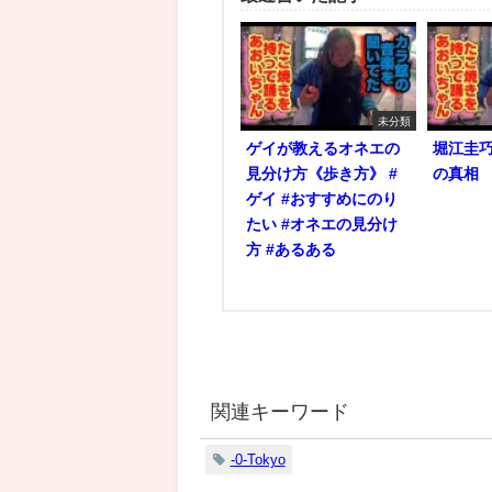
未分類
ゲイが教えるオネエの
堀江圭
見分け方《歩き方》 #
の真相
ゲイ #おすすめにのり
たい #オネエの見分け
方 #あるある
関連キーワード
-0-Tokyo