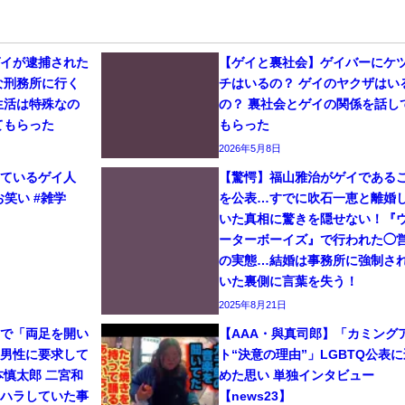
ゲイが逮捕された
【ゲイと裏社会】ゲイバーにケ
な刑務所に行く
チはいるの？ ゲイのヤクザはい
生活は特殊なの
の？ 裏社会とゲイの関係を話し
てもらった
もらった
2026年5月8日
しているゲイ人
【驚愕】福山雅治がゲイである
お笑い #雑学
を公表…すでに吹石一恵と離婚
いた真相に驚きを隠せない！『
ーターボーイズ』で行われた◯
の実態…結婚は事務所に強制さ
いた裏側に言葉を失う！
2025年8月21日
イで「両足を開い
【AAA・與真司郎】「カミング
と男性に要求して
ト“決意の理由”」LGBTQ公表に
本慎太郎 二宮和
めた思い 単独インタビュー
ワハラしていた事
【news23】