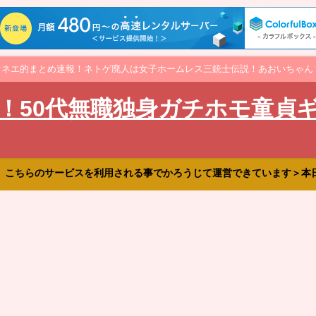
オネエ的まとめ速報！ネトゲ廃人は女子ホームレス三銃士伝説！あおいちゃん
！50代無職独身ガチホモ童貞
、こちらのサービスを利用される事でかろうじて運営できています＞本