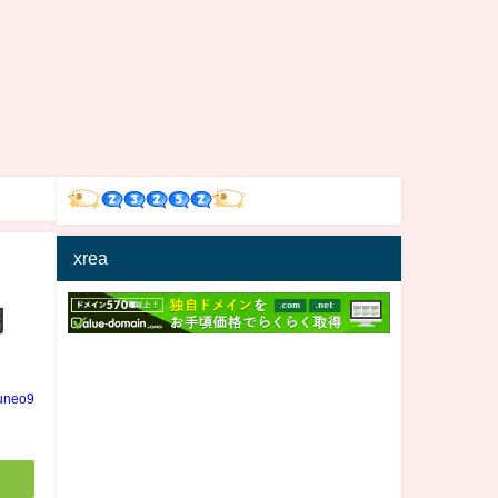
xrea
朝
uneo9