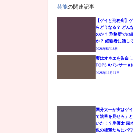
芸能
の関連記事
【ゲイと刑務所】
らどうなる？ どん
のか？ 刑務所での
か？ 経験者に話し
2026年5月16日
実はオネエを告白
TOP3 #パンサー #
2025年11月17日
国分太一が実はゲ
て陰茎を見せろ」
いた！？岸優太 森
也の後輩たちにパ