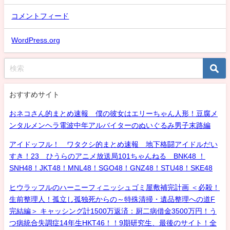
コメントフィード
WordPress.org
おすすめサイト
おネコさん的まとめ速報 僕の彼女はエリーちゃん人形！豆腐メ
ンタルメンヘラ電波中年アルバイターのぬいぐるみ男子末路編
アイドッフル！ ワタクシ的まとめ速報 地下格闘アイドルだい
すき！23 ひうらのアニメ放送局101ちゃんねる BNK48 ！
SNH48！JKT48！MNL48！SGO48！GNZ48！STU48！SKE48
ヒウラッフルのハーニーフィニッシュゴミ屋敷補完計画 ＜必殺！
生前整理人！孤立し孤独死からの～特殊清掃・遺品整理への道F
完結編＞ キャッシング計1500万返済：厨二病借金3500万円！う
つ病統合失調症14年生HKT46！！9期研究生、最後のサイト！全