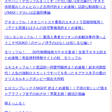
スケバン！デカッフルまっくす（デカい強い2次元嫁だいすき子
供部屋おじさんヒロシ之古惑仔的まとめ速報）話題な動画取り上
げMAX！デカいは正義刑事編
アキヨッフル-！ネオニートスケ番長のエキストラ芸能情報局！
（子ども部屋おばさんの自宅警備員的まとめ速報）
[ヨシヨシロッフル-！！-素浪人勇者カツオンの未解決事件簿へよ
うこそYOUKO！のナンノ洋子のはなしは信じるな編）]
モリッフル！ 50代無職独身ガチホモ童貞！女装子オネエ的ま
とめ速報！有益便利情報サイトの杜 モリッフル
ユキユキッフル！ど底辺的一同驚愕騒然まとめ速報！超氷河期世
代！人生の強制ロスカットですべてを失ったキグナス氷子の愛の
クリスタルキングボンビー脱出大作戦
ヒロコンプレックスNIGHT 的まとめ速報！！子供が欲しいど陰キ
ャアラフィフ女子のめざせ！専業主婦！婚活計画編
萌えっふる！