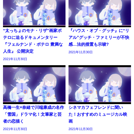
“太っちょのモナ・リザ”画家ボ
『ハウス・オブ・グッチ』に“リ
テロに迫るドキュメンタリー
アル”グッチ・ファミリーが不快
『フェルナンド・ボテロ 豊満な
感…法的措置も示唆?
人生』 公開決定
2021年11月30日
2021年11月30日
高橋一生×奈緒で川端康成の名作
シネマカフェフレンドに聞い
「雪国」ドラマ化！文筆家と芸
た！おすすめのミュージカル映
者の恋描く
画
2021年11月30日
2021年11月30日