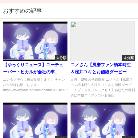
おすすめの記事
未分類
未分類
【ゆっくりニュース】ユーチュ
ニノさん【風磨ファン柄本時生
ーバー・ヒカルが会社の車、車
＆桜井ユキとお値段ダービー！
検切れ
ブラックジャックも！】[字]…の
エンタメ中心に毎日投稿します。 チャン
出典：EPGの番組情報 ニノさん【風磨フ
ネル登録お願いします。
ァン柄本時生＆桜井ユキとお値段ダービ
番組内容解析まとめ
https://www.youtube.com/channel/UCKfYCs...
ー！ブラックジャックも！】あなたの目利
きは本物？「アレコレお値段...