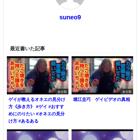
suneo9
最近書いた記事
未分類
未分類
ゲイが教えるオネエの見分け
堀江圭巧 ゲイビデオの真相
方《歩き方》 #ゲイ #おすす
めにのりたい #オネエの見分
け方 #あるある