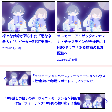
様々な伏線が張られた『悪なき
オスカー・アイザック×ジェシ
殺人』“リピーター割引”実施へ
カ・チャステインが夫婦役に！
HBOドラマ「ある結婚の風景」
2021年11月30日
配信へ
2021年11月30日
「ラジエーションハウス」 - ラジエーションハウス
～放射線科の診断レポート～（フジテレビ）
50年越しの親子の絆…ヴィゴ・モーテンセン初監督
作品『フォーリング 50年間の想い出』予告編