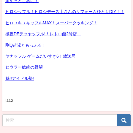
萌えっとこあに！
ヒロシッフル！ヒロシデース山さんのリフォームひとりDIY！！
ヒロユキユキッフルMAX！スーパークッキング！
徹夜DEテツヤッフル!！レトロ館2号店！
剛Q超児ともっふる！
ヤナッフル ゲームだいすき6！放送局
ヒウラー総統の野望
魁!!アイドル塾!
t112