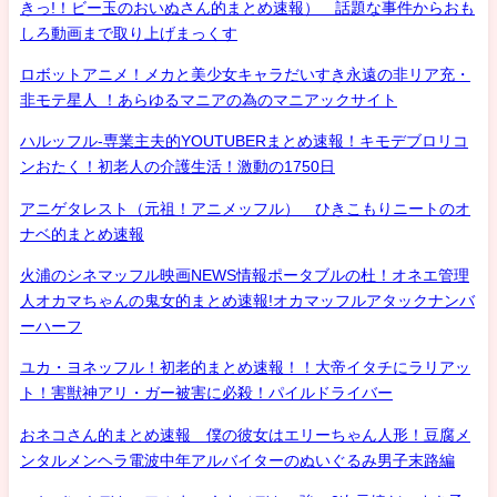
きっ!！ビー玉のおいぬさん的まとめ速報） 話題な事件からおも
しろ動画まで取り上げまっくす
ロボットアニメ！メカと美少女キャラだいすき永遠の非リア充・
非モテ星人 ！あらゆるマニアの為のマニアックサイト
ハルッフル-専業主夫的YOUTUBERまとめ速報！キモデブロリコ
ンおたく！初老人の介護生活！激動の1750日
アニゲタレスト（元祖！アニメッフル） ひきこもりニートのオ
ナベ的まとめ速報
火浦のシネマッフル映画NEWS情報ポータブルの杜！オネエ管理
人オカマちゃんの鬼女的まとめ速報!オカマッフルアタックナンバ
ーハーフ
ユカ・ヨネッフル！初老的まとめ速報！！大帝イタチにラリアッ
ト！害獣神アリ・ガー被害に必殺！パイルドライバー
おネコさん的まとめ速報 僕の彼女はエリーちゃん人形！豆腐メ
ンタルメンヘラ電波中年アルバイターのぬいぐるみ男子末路編