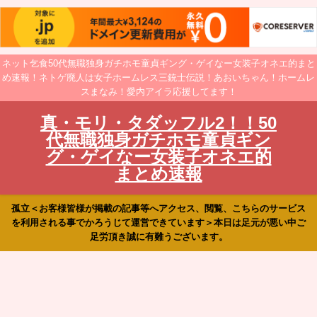
ネット乞食50代無職独身ガチホモ童貞ギング・ゲイなー女装子オネエ的まと
め速報！ネトゲ廃人は女子ホームレス三銃士伝説！あおいちゃん！ホームレ
スまなみ！愛内アイラ応援してます！
真・モリ・タダッフル2！！50
代無職独身ガチホモ童貞ギン
グ・ゲイなー女装子オネエ的
まとめ速報
孤立＜お客様皆様が掲載の記事等へアクセス、閲覧、こちらのサービス
を利用される事でかろうじて運営できています＞本日は足元が悪い中ご
足労頂き誠に有難うございます。