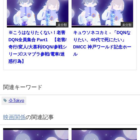
未分類
未分類
※こうはなりたくない！老害
キュウソネコカミ - 「DQNな
DQN全員集合 Part1 【老害/
りたい、40代で死にたい」
奇行/変人/大喜利/DQN/参戦シ
DMCC 神戸ワールド記念ホー
リーズ/スマブラ参戦/電車/迷
ル
惑行為】
関連キーワード
-0-Tokyo
映画関係
の関連記事