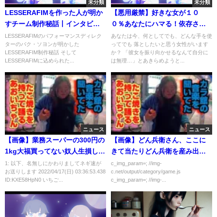
未分類
未分類
LESSERAFIMを作った人が明か
【悪用厳禁】好きな女が１０
すチーム制作秘話丨インタビュ
０％あなたにハマる！依存させ
ー全文日本語訳
る方法とは？【有料級】
LESSERAFIMのパフォーマンスディレク
あなたは今、何としてでも、どんな手を使
ターのパク・ソヨンが明かした
ってでも 落としたいと思う女性がいます
LESSERAFIM制作秘話 そして
か？ 「彼女を振り向かせるなんて自分に
LESSERAFIMに込められた...
は無理…」とあきらめようと...
ニュース
ニュース
【画像】業務スーパーの300円の
【画像】どん兵衛さん、ここに
1kg大福買ってない奴人生損して
きて当たりどん兵衛を産み出し
てワロタ
てしまう
1: 以下、名無しにかわりましてネギ速が
c_img_param=; //img-
お送りします 2022/04/17(日) 03:36:53.438
c.net/output/category/game.js
ID:KXE58HpN0 いちご...
c_img_param=; //img-...