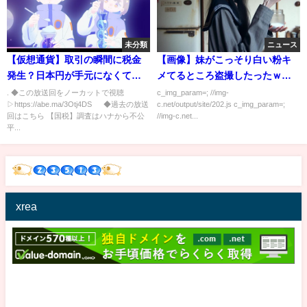
未分類
ニュース
【仮想通貨】取引の瞬間に税金
【画像】妹がこっそり白い粉キ
発生？日本円が手元になくても
メてるところ盗撮したったｗｗ
課税？暗号資産の落とし穴
ｗｗｗ
. ◆この放送回をノーカットで視聴
c_img_param=; //img-
▷https://abe.ma/3Otj4DS ◆過去の放送
c.net/output/site/202.js c_img_param=;
回はこちら 【国税】調査はハナから不公
//img-c.net...
平...
xrea