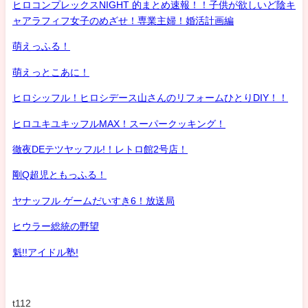
ヒロコンプレックスNIGHT 的まとめ速報！！子供が欲しいど陰キ
ャアラフィフ女子のめざせ！専業主婦！婚活計画編
萌えっふる！
萌えっとこあに！
ヒロシッフル！ヒロシデース山さんのリフォームひとりDIY！！
ヒロユキユキッフルMAX！スーパークッキング！
徹夜DEテツヤッフル!！レトロ館2号店！
剛Q超児ともっふる！
ヤナッフル ゲームだいすき6！放送局
ヒウラー総統の野望
魁!!アイドル塾!
t112