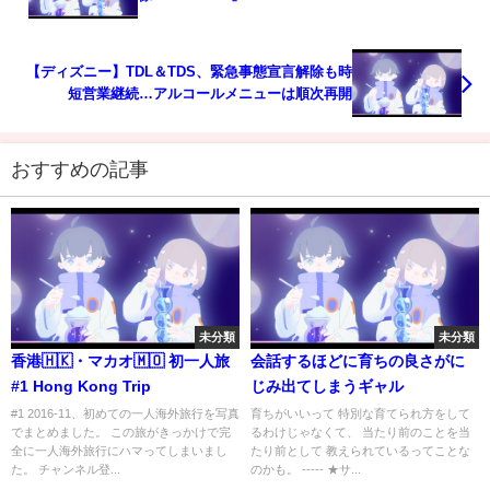
【ディズニー】TDL＆TDS、緊急事態宣言解除も時
短営業継続…アルコールメニューは順次再開
おすすめの記事
未分類
未分類
香港🇭🇰・マカオ🇲🇴 初一人旅
会話するほどに育ちの良さがに
#1 Hong Kong Trip
じみ出てしまうギャル
#1 2016-11、初めての一人海外旅行を写真
育ちがいいって 特別な育てられ方をして
でまとめました。 この旅がきっかけで完
るわけじゃなくて、 当たり前のことを当
全に一人海外旅行にハマってしまいまし
たり前として 教えられているってことな
た。 チャンネル登...
のかも。 ----- ★サ...