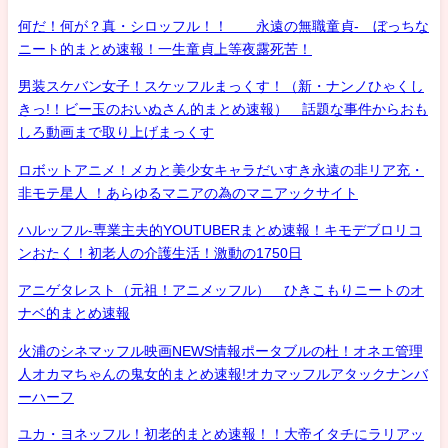
何だ！何が？真・シロッフル！！ 永遠の無職童貞- ぼっちな
ニート的まとめ速報！一生童貞上等夜露死苦！
男装スケバン女子！スケッフルまっくす！（新・ナンノひゃくし
きっ!！ビー玉のおいぬさん的まとめ速報） 話題な事件からおも
しろ動画まで取り上げまっくす
ロボットアニメ！メカと美少女キャラだいすき永遠の非リア充・
非モテ星人 ！あらゆるマニアの為のマニアックサイト
ハルッフル-専業主夫的YOUTUBERまとめ速報！キモデブロリコ
ンおたく！初老人の介護生活！激動の1750日
アニゲタレスト（元祖！アニメッフル） ひきこもりニートのオ
ナベ的まとめ速報
火浦のシネマッフル映画NEWS情報ポータブルの杜！オネエ管理
人オカマちゃんの鬼女的まとめ速報!オカマッフルアタックナンバ
ーハーフ
ユカ・ヨネッフル！初老的まとめ速報！！大帝イタチにラリアッ