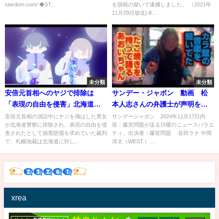
stardom.com/ ◆ST...
を脱税の疑いで逮捕しました。 （2021年
11月29日放送) #...
未分類
未分類
安倍元首相へのヤジで排除は
サンデー・ジャポン 動画 松
「表現の自由を侵害」北海道に
本人志さんの弁護士が声明を発
損害賠償認める判決 札幌地裁
表 11月17日
安倍元首相の演説中にヤジを飛ばした男女
サンデージャポン 2024年11月17日内
が北海道警察に排除され、表現の自由を侵
容：爆笑問題が送る日曜のニュースバラエ
害されたとして損害賠償を求めていた裁判
ティ。出演者：爆笑問題 谷田ラナ 中間
で、札幌地裁は北海道に対し...
淳太（WEST.） ...
xrea