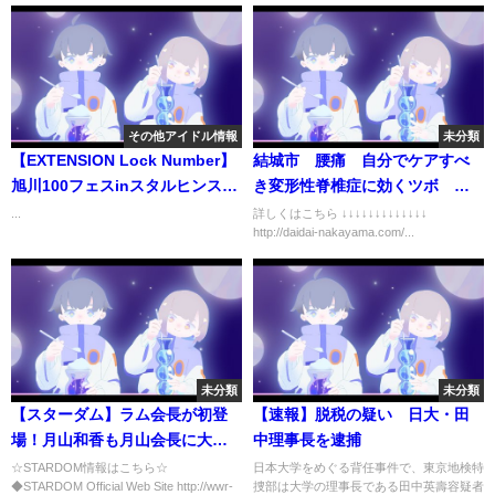
その他アイドル情報
未分類
【EXTENSION Lock Number】
結城市 腰痛 自分でケアすべ
旭川100フェスinスタルヒンスタ
き変形性脊椎症に効くツボ 承
ジアムオープニングアクト
扶
...
詳しくはこちら ↓↓↓↓↓↓↓↓↓↓↓↓↓
http://daidai-nakayama.com/...
未分類
未分類
【スターダム】ラム会長が初登
【速報】脱税の疑い 日大・田
場！月山和香も月山会長に大変
中理事長を逮捕
身！-7.8 NEW BLOOD 3-
☆STARDOM情報はこちら☆
日本大学をめぐる背任事件で、東京地検特
◆STARDOM Official Web Site http://wwr-
捜部は大学の理事長である田中英壽容疑者
【STARDOM】