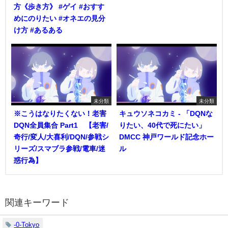
方《歩き方》 #ゲイ #おすす
めにのりたい #オネエの見分
け方 #あるある
未分類
未分類
※こうはなりたくない！老害
キュウソネコカミ - 「DQNな
DQN全員集合 Part1 【老害/
りたい、40代で死にたい」
奇行/変人/大喜利/DQN/参戦シ
DMCC 神戸ワールド記念ホー
リーズ/スマブラ参戦/電車/迷
ル
惑行為】
関連キーワード
-0-Tokyo