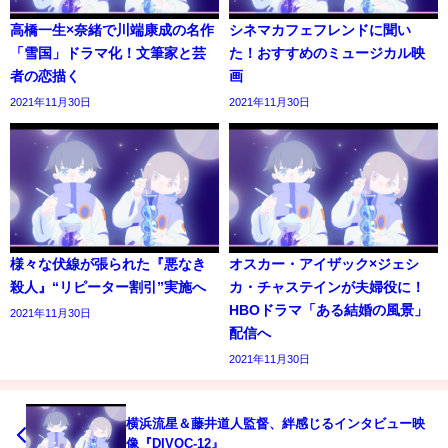
高橋一生×奈緒で川端康成の名作
シネマカフェフレンドに聞い
「雪国」ドラマ化！文筆家と芸
た！おすすめのミュージカル映
者の恋描く
画
2021年11月30日
2021年11月30日
様々な伏線が張られた『悪なき
オスカー・アイザック×ジェシ
殺人』“リピーター割引”実施へ
カ・チャステインが夫婦役に！
HBOドラマ「ある結婚の風景」
2021年11月30日
配信へ
2021年11月30日
横浜流星＆藤井道人監督、絆感じるインタビュー映
像『DIVOC-12』