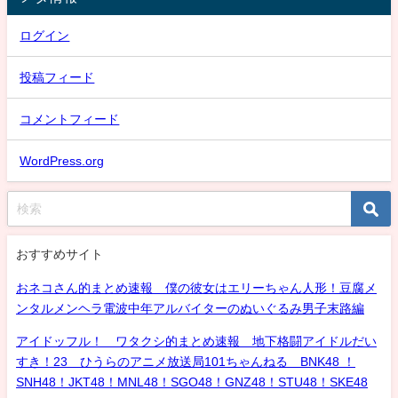
ログイン
投稿フィード
コメントフィード
WordPress.org
おすすめサイト
おネコさん的まとめ速報 僕の彼女はエリーちゃん人形！豆腐メ
ンタルメンヘラ電波中年アルバイターのぬいぐるみ男子末路編
アイドッフル！ ワタクシ的まとめ速報 地下格闘アイドルだい
すき！23 ひうらのアニメ放送局101ちゃんねる BNK48 ！
SNH48！JKT48！MNL48！SGO48！GNZ48！STU48！SKE48