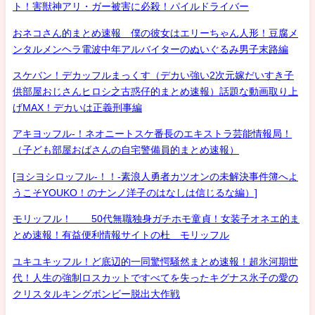
ト！害獣神アリ・ガー被害に必殺！パイルドライバー
おネコさん的まとめ速報 僕の彼女はエリーちゃん人形！豆腐メ
ンタルメンヘラ電波中年アルバイターのぬいぐるみ男子末路編
スケバン！デカッフルまっくす（デカい強い2次元嫁だいすき子
供部屋おじさんヒロシ之古惑仔的まとめ速報）話題な動画取り上
げMAX！デカいは正義刑事編
アキヨッフル-！ネオニートスケ番長のエキストラ芸能情報局！
（子ども部屋おばさんの自宅警備員的まとめ速報）
[ヨシヨシロッフル-！！-素浪人勇者カツオンの未解決事件簿へよ
うこそYOUKO！のナンノ洋子のはなしは信じるな編）]
モリッフル！ 50代無職独身ガチホモ童貞！女装子オネエ的ま
とめ速報！有益便利情報サイトの杜 モリッフル
ユキユキッフル！ど底辺的一同驚愕騒然まとめ速報！超氷河期世
代！人生の強制ロスカットですべてを失ったキグナス氷子の愛の
クリスタルキングボンビー脱出大作戦