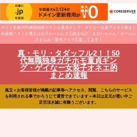
ネット乞食50代無職独身ガチホモ童貞ギング・ゲイなー女装子オネエ的まと
め速報！ネトゲ廃人は女子ホームレス三銃士伝説！あおいちゃん！ホームレ
スまなみ！愛内アイラ応援してます！
真・モリ・タダッフル2！！50
代無職独身ガチホモ童貞ギン
グ・ゲイなー女装子オネエ的
まとめ速報
孤立＜お客様皆様が掲載の記事等へアクセス、閲覧、こちらのサービス
を利用される事でかろうじて運営できています＞本日は足元が悪い中ご
足労頂き誠に有難うございます。