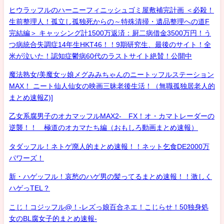
ヒウラッフルのハーニーフィニッシュゴミ屋敷補完計画 ＜必殺！
生前整理人！孤立し孤独死からの～特殊清掃・遺品整理への道F
完結編＞ キャッシング計1500万返済：厨二病借金3500万円！う
つ病統合失調症14年生HKT46！！9期研究生、最後のサイト！全
米が泣いた！認知症鬱病60代のラストサイト絶賛！公開中
魔法熟女/美魔女ッ娘メグみみちゃんのニートッフルステーション
MAX！ ニート仙人仙女の映画三昧老後生活！（無職孤独居老人的
まとめ速報Z)]
乙女系腐男子のオカマッフルMAX2- FX！オ・カマトレーダーの
逆襲！！ 極道のオカマたち編（おもしろ動画まとめ速報）
タダッフル！ネトゲ廃人的まとめ速報！！ネット乞食DE2000万
パワーズ！
新・ハゲッフル！哀愁のハゲ男の髪ってるまとめ速報！！激しく
ハゲっTEL？
こじ！コジッフル@！-レズっ娘百合ネエ！こじらせ！50独身処
女のBL腐女子的まとめ速報-