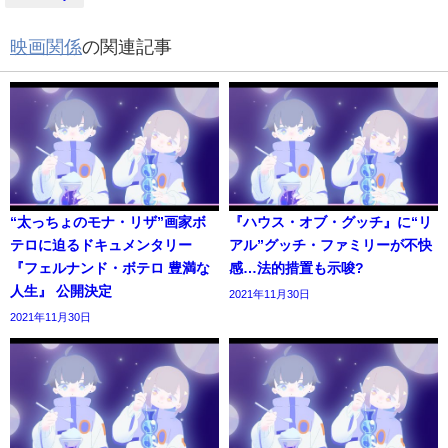
映画関係
の関連記事
“太っちょのモナ・リザ”画家ボ
『ハウス・オブ・グッチ』に“リ
テロに迫るドキュメンタリー
アル”グッチ・ファミリーが不快
『フェルナンド・ボテロ 豊満な
感…法的措置も示唆?
人生』 公開決定
2021年11月30日
2021年11月30日