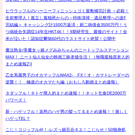
ヒウラッフルのハーニーフィニッシュゴミ屋敷補完計画 ＜必殺！
生前整理人！孤立し孤独死からの～特殊清掃・遺品整理への道F
完結編＞ キャッシング計1500万返済：厨二病借金3500万円！う
つ病統合失調症14年生HKT46！！9期研究生、最後のサイト！全
米が泣いた！認知症鬱病60代のラストサイト絶賛！公開中
魔法熟女/美魔女ッ娘メグみみちゃんのニートッフルステーション
MAX！ ニート仙人仙女の映画三昧老後生活！（無職孤独居老人的
まとめ速報Z)]
乙女系腐男子のオカマッフルMAX2- FX！オ・カマトレーダーの
逆襲！！ 極道のオカマたち編（おもしろ動画まとめ速報）
タダッフル！ネトゲ廃人的まとめ速報！！ネット乞食DE2000万
パワーズ！
新・ハゲッフル！哀愁のハゲ男の髪ってるまとめ速報！！激しく
ハゲっTEL？
こじ！コジッフル@！-レズっ娘百合ネエ！こじらせ！50独身処