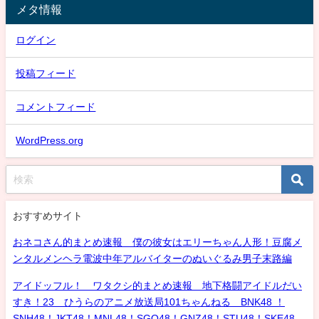
メタ情報
ログイン
投稿フィード
コメントフィード
WordPress.org
おすすめサイト
おネコさん的まとめ速報 僕の彼女はエリーちゃん人形！豆腐メ
ンタルメンヘラ電波中年アルバイターのぬいぐるみ男子末路編
アイドッフル！ ワタクシ的まとめ速報 地下格闘アイドルだい
すき！23 ひうらのアニメ放送局101ちゃんねる BNK48 ！
SNH48！JKT48！MNL48！SGO48！GNZ48！STU48！SKE48