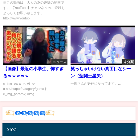
カー【DXウルトラディーフラッ
※この動画は、大人の為の趣味の動画で
す。 【YouTube】チャンネルのご登録も
シャー】ウルトラマン ゼット ト
よろしくお願い致します。
リガー Ultraman Decker Ultra
http://www.youtub...
D-Flasher
ニュース
未分類
【画像】最近の小学生、怖すぎ
笑っちゃいけない真面目なシー
るｗｗｗｗｗ
ン（聖闘士星矢）
c_img_param=; //img-
一輝さんが必死になってます。...
c.net/output/category/game.js
c_img_param=; //img-...
xrea