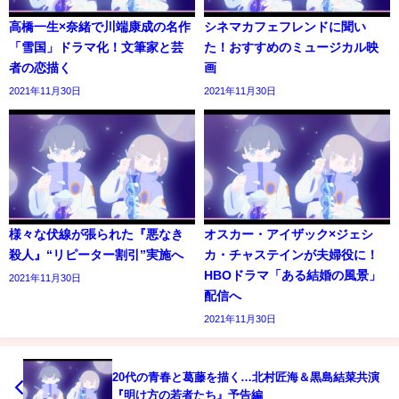
高橋一生×奈緒で川端康成の名作
シネマカフェフレンドに聞い
「雪国」ドラマ化！文筆家と芸
た！おすすめのミュージカル映
者の恋描く
画
2021年11月30日
2021年11月30日
様々な伏線が張られた『悪なき
オスカー・アイザック×ジェシ
殺人』“リピーター割引”実施へ
カ・チャステインが夫婦役に！
HBOドラマ「ある結婚の風景」
2021年11月30日
配信へ
2021年11月30日
20代の青春と葛藤を描く…北村匠海＆黒島結菜共演
『明け方の若者たち』予告編