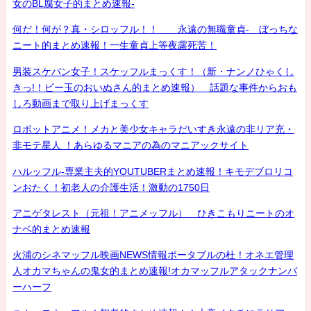
女のBL腐女子的まとめ速報-
何だ！何が？真・シロッフル！！ 永遠の無職童貞- ぼっちな
ニート的まとめ速報！一生童貞上等夜露死苦！
男装スケバン女子！スケッフルまっくす！（新・ナンノひゃくし
きっ!！ビー玉のおいぬさん的まとめ速報） 話題な事件からおも
しろ動画まで取り上げまっくす
ロボットアニメ！メカと美少女キャラだいすき永遠の非リア充・
非モテ星人 ！あらゆるマニアの為のマニアックサイト
ハルッフル-専業主夫的YOUTUBERまとめ速報！キモデブロリコ
ンおたく！初老人の介護生活！激動の1750日
アニゲタレスト（元祖！アニメッフル） ひきこもりニートのオ
ナベ的まとめ速報
火浦のシネマッフル映画NEWS情報ポータブルの杜！オネエ管理
人オカマちゃんの鬼女的まとめ速報!オカマッフルアタックナンバ
ーハーフ