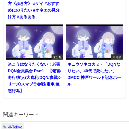
方《歩き方》 #ゲイ #おすす
めにのりたい #オネエの見分
け方 #あるある
未分類
未分類
※こうはなりたくない！老害
キュウソネコカミ - 「DQNな
DQN全員集合 Part1 【老害/
りたい、40代で死にたい」
奇行/変人/大喜利/DQN/参戦シ
DMCC 神戸ワールド記念ホー
リーズ/スマブラ参戦/電車/迷
ル
惑行為】
関連キーワード
-0-Tokyo