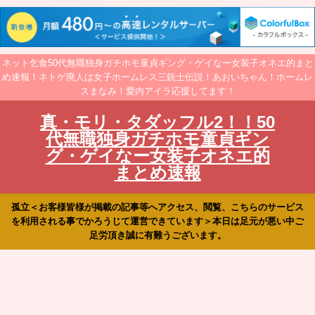
ネット乞食50代無職独身ガチホモ童貞ギング・ゲイなー女装子オネエ的まと
め速報！ネトゲ廃人は女子ホームレス三銃士伝説！あおいちゃん！ホームレ
スまなみ！愛内アイラ応援してます！
真・モリ・タダッフル2！！50
代無職独身ガチホモ童貞ギン
グ・ゲイなー女装子オネエ的
まとめ速報
孤立＜お客様皆様が掲載の記事等へアクセス、閲覧、こちらのサービス
を利用される事でかろうじて運営できています＞本日は足元が悪い中ご
足労頂き誠に有難うございます。