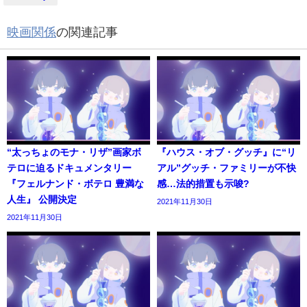
映画関係
の関連記事
“太っちょのモナ・リザ”画家ボ
『ハウス・オブ・グッチ』に“リ
テロに迫るドキュメンタリー
アル”グッチ・ファミリーが不快
『フェルナンド・ボテロ 豊満な
感…法的措置も示唆?
人生』 公開決定
2021年11月30日
2021年11月30日