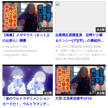
ニュース
未分類
【画像】メガマウス（ネット上
企業満足度調査員 忌憚ナク蔵
のお前ら）捕獲
＆ナンシー[デ][字]…の番組内容
解析まとめ
c_img_param=; //img-
出典：EPGの番組情報 企業満足度調査
c.net/output/category/game.js
員 忌憚ナク蔵＆ナンシー遠慮を知らな
c_img_param=; //img-...
い“忌憚ナク蔵＆ナンシー”が、企業からの
依頼を受け商品の満足度調査...
未分類
未分類
「金のウルトラディメンション
大宮.立花孝志後半10'19
カードだ！」ウルトラマンデッ
...