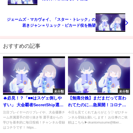
ジェームズ・マカヴォイ、「スター・トレック」の
若きジャン＝リュック・ピカード役を熱望
おすすめの記事
未分類
未分類
🔥必見！？「■■はスゲェ倒しや
【無痛分娩】まだまだって言わ
すい」 大会覇者SecretShip選手
れてたのに…急展開！コロナ禍
達の集団戦【 ポケモン ユナイト
一人出産レポ！
注目プレイヤーのリプレイや、大会優勝チ
今日も見てくれてありがとう♡ ぜひチャ
ーム所属選手の切り抜き等 選手達からの
ンネル登録お願いします！ お仕事のご依
/ Pokemon unite 】
学びを基本的に毎日投稿！チャンネル登録
頼はこちら▶︎okantomusume@liber...
はコチラです！ https...