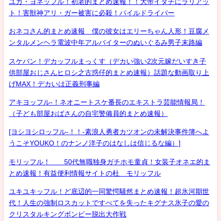
ユカ・ヨネッフル！初老的まとめ速報！！大帝イタチにラリアッ
ト！害獣神アリ・ガー被害に必殺！パイルドライバー
おネコさん的まとめ速報 僕の彼女はエリーちゃん人形！豆腐メ
ンタルメンヘラ電波中年アルバイターのぬいぐるみ男子末路編
スケバン！デカッフルまっくす（デカい強い2次元嫁だいすき子
供部屋おじさんヒロシ之古惑仔的まとめ速報）話題な動画取り上
げMAX！デカいは正義刑事編
アキヨッフル-！ネオニートスケ番長のエキストラ芸能情報局！
（子ども部屋おばさんの自宅警備員的まとめ速報）
[ヨシヨシロッフル-！！-素浪人勇者カツオンの未解決事件簿へよ
うこそYOUKO！のナンノ洋子のはなしは信じるな編）]
モリッフル！ 50代無職独身ガチホモ童貞！女装子オネエ的ま
とめ速報！有益便利情報サイトの杜 モリッフル
ユキユキッフル！ど底辺的一同驚愕騒然まとめ速報！超氷河期世
代！人生の強制ロスカットですべてを失ったキグナス氷子の愛の
クリスタルキングボンビー脱出大作戦