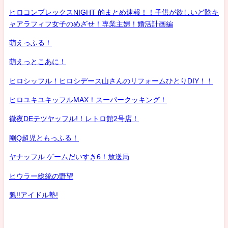
ヒロコンプレックスNIGHT 的まとめ速報！！子供が欲しいど陰キ
ャアラフィフ女子のめざせ！専業主婦！婚活計画編
萌えっふる！
萌えっとこあに！
ヒロシッフル！ヒロシデース山さんのリフォームひとりDIY！！
ヒロユキユキッフルMAX！スーパークッキング！
徹夜DEテツヤッフル!！レトロ館2号店！
剛Q超児ともっふる！
ヤナッフル ゲームだいすき6！放送局
ヒウラー総統の野望
魁!!アイドル塾!