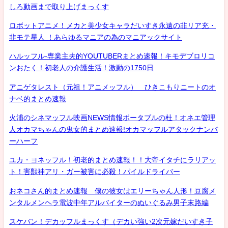
しろ動画まで取り上げまっくす
ロボットアニメ！メカと美少女キャラだいすき永遠の非リア充・
非モテ星人 ！あらゆるマニアの為のマニアックサイト
ハルッフル-専業主夫的YOUTUBERまとめ速報！キモデブロリコ
ンおたく！初老人の介護生活！激動の1750日
アニゲタレスト（元祖！アニメッフル） ひきこもりニートのオ
ナベ的まとめ速報
火浦のシネマッフル映画NEWS情報ポータブルの杜！オネエ管理
人オカマちゃんの鬼女的まとめ速報!オカマッフルアタックナンバ
ーハーフ
ユカ・ヨネッフル！初老的まとめ速報！！大帝イタチにラリアッ
ト！害獣神アリ・ガー被害に必殺！パイルドライバー
おネコさん的まとめ速報 僕の彼女はエリーちゃん人形！豆腐メ
ンタルメンヘラ電波中年アルバイターのぬいぐるみ男子末路編
スケバン！デカッフルまっくす（デカい強い2次元嫁だいすき子