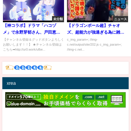
未分類
ニュース
【神コラボ】ドラマ「ハコヅ
【ドラゴンボール超】チャオ
メ」で永野芽郁さん、戸田恵梨
ズ、超能力が強過ぎる為に雑魚
香さんと共演でまさかのナン
扱いｗｗｗｗｗ
【チャンネル登録＆グッドボタンよろしく
c_img_param=; //img-
お願いします！！】 ★チャンネル登録は
c.net/output/site/202.js c_img_param=;
パ！？
こちら➡︎http://ur0.work/ufbe...
//img-c.net...
xrea