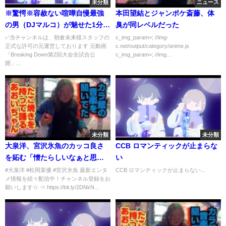
未分類
ニュース
※驚愕※容赦ない喧嘩自慢最強
本田望結とジャンポケ斎藤、体
の男（DJマルコ）が魅せた1分間
臭が同レベルだった
のガチ試合【喧嘩自慢/朝倉未
✅当チャンネルは、朝倉未来様スタッフの
c_img_param=; //img-
正式な許可の元運営しております 元動画
c.net/output/category/anime.js
来/BreakingDown/最強の男/DJ
「Breaking Down第2回大会全試合公
c_img_param=; //img...
マルコ】
開」...
未分類
未分類
大泉洋、宮沢氷魚のカッコ良さ
CCB ロマンティックが止まらな
を妬む「憎たらしいなぁと思っ
い
てね」 映画『騙し絵の牙』騙
#大泉洋 #松岡茉優 #宮沢氷魚 最新エンタ
CCB ロマンティックが止まらない...
メ情報を続々配信中！チャンネル登録をお
し合いバトル開幕式
願いします☆ ⇒ https://bit.ly/2DNkN...