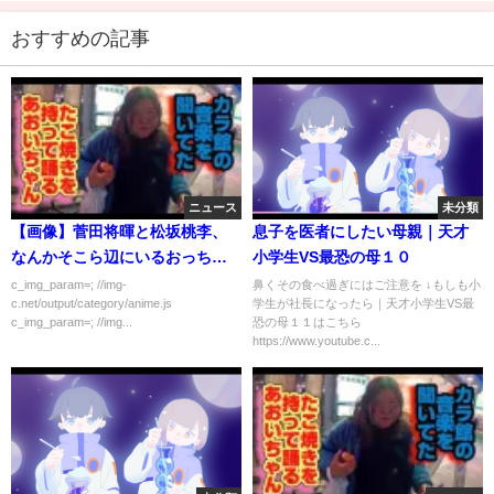
おすすめの記事
ニュース
未分類
【画像】菅田将暉と松坂桃李、
息子を医者にしたい母親｜天才
なんかそこら辺にいるおっちゃ
小学生VS最恐の母１０
んになってしまう
c_img_param=; //img-
鼻くその食べ過ぎにはご注意を ↓もしも小
c.net/output/category/anime.js
学生が社長になったら｜天才小学生VS最
c_img_param=; //img...
恐の母１１はこちら
https://www.youtube.c...