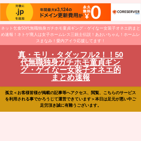
ネット乞食50代無職独身ガチホモ童貞ギング・ゲイなー女装子オネエ的まと
め速報！ネトゲ廃人は女子ホームレス三銃士伝説！あおいちゃん！ホームレ
スまなみ！愛内アイラ応援してます！
真・モリ・タダッフル2！！50
代無職独身ガチホモ童貞ギン
グ・ゲイなー女装子オネエ的
まとめ速報
孤立＜お客様皆様が掲載の記事等へアクセス、閲覧、こちらのサービス
を利用される事でかろうじて運営できています＞本日は足元が悪い中ご
足労頂き誠に有難うございます。