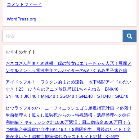
コメントフィード
WordPress.org
おすすめサイト
おネコさん的まとめ速報 僕の彼女はエリーちゃん人形！豆腐メ
ンタルメンヘラ電波中年アルバイターのぬいぐるみ男子末路編
アイドッフル！ ワタクシ的まとめ速報 地下格闘アイドルだい
すき！23 ひうらのアニメ放送局101ちゃんねる BNK48 ！
SNH48！JKT48！MNL48！SGO48！GNZ48！STU48！SKE48
ヒウラッフルのハーニーフィニッシュゴミ屋敷補完計画 ＜必殺！
生前整理人！孤立し孤独死からの～特殊清掃・遺品整理への道F
完結編＞ キャッシング計1500万返済：厨二病借金3500万円！う
つ病統合失調症14年生HKT46！！9期研究生、最後のサイト！全
米が泣いた！認知症鬱病60代のラストサイト絶賛！公開中