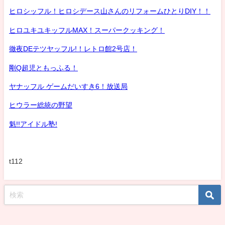
ヒロシッフル！ヒロシデース山さんのリフォームひとりDIY！！
ヒロユキユキッフルMAX！スーパークッキング！
徹夜DEテツヤッフル!！レトロ館2号店！
剛Q超児ともっふる！
ヤナッフル ゲームだいすき6！放送局
ヒウラー総統の野望
魁!!アイドル塾!
t112