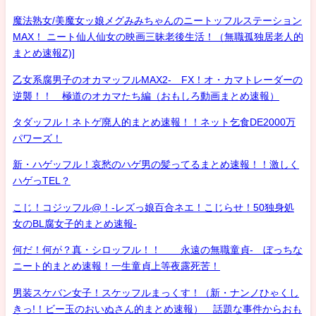
魔法熟女/美魔女ッ娘メグみみちゃんのニートッフルステーション
MAX！ ニート仙人仙女の映画三昧老後生活！（無職孤独居老人的
まとめ速報Z)]
乙女系腐男子のオカマッフルMAX2- FX！オ・カマトレーダーの
逆襲！！ 極道のオカマたち編（おもしろ動画まとめ速報）
タダッフル！ネトゲ廃人的まとめ速報！！ネット乞食DE2000万
パワーズ！
新・ハゲッフル！哀愁のハゲ男の髪ってるまとめ速報！！激しく
ハゲっTEL？
こじ！コジッフル@！-レズっ娘百合ネエ！こじらせ！50独身処
女のBL腐女子的まとめ速報-
何だ！何が？真・シロッフル！！ 永遠の無職童貞- ぼっちな
ニート的まとめ速報！一生童貞上等夜露死苦！
男装スケバン女子！スケッフルまっくす！（新・ナンノひゃくし
きっ!！ビー玉のおいぬさん的まとめ速報） 話題な事件からおも