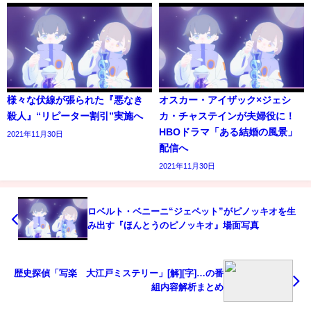
様々な伏線が張られた『悪なき
オスカー・アイザック×ジェシ
殺人』“リピーター割引”実施へ
カ・チャステインが夫婦役に！
HBOドラマ「ある結婚の風景」
2021年11月30日
配信へ
2021年11月30日
ロベルト・ベニーニ“ジェペット”がピノッキオを生
み出す『ほんとうのピノッキオ』場面写真
歴史探偵「写楽 大江戸ミステリー」[解][字]…の番
組内容解析まとめ