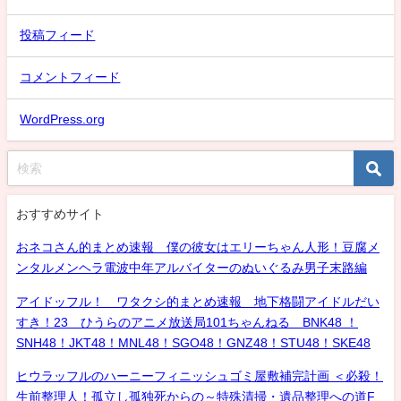
投稿フィード
コメントフィード
WordPress.org
おすすめサイト
おネコさん的まとめ速報 僕の彼女はエリーちゃん人形！豆腐メ
ンタルメンヘラ電波中年アルバイターのぬいぐるみ男子末路編
アイドッフル！ ワタクシ的まとめ速報 地下格闘アイドルだい
すき！23 ひうらのアニメ放送局101ちゃんねる BNK48 ！
SNH48！JKT48！MNL48！SGO48！GNZ48！STU48！SKE48
ヒウラッフルのハーニーフィニッシュゴミ屋敷補完計画 ＜必殺！
生前整理人！孤立し孤独死からの～特殊清掃・遺品整理への道F