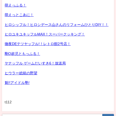
萌えっふる！
萌えっとこあに！
ヒロシッフル！ヒロシデース山さんのリフォームひとりDIY！！
ヒロユキユキッフルMAX！スーパークッキング！
徹夜DEテツヤッフル!！レトロ館2号店！
剛Q超児ともっふる！
ヤナッフル ゲームだいすき6！放送局
ヒウラー総統の野望
魁!!アイドル塾!
t112