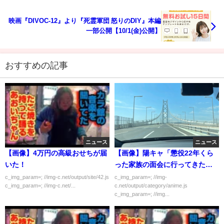
映画『DIVOC-12』より『死霊軍団 怒りのDIY』本編
一部公開【10/1(金)公開】
おすすめの記事
ニュース
ニュース
【画像】4万円の高級おせちが届
【画像】陽キャ「懲役22年くら
いた！
った家族の面会に行ってきたｗ
ｗｗｗｗ」
c_img_param=; //img-c.net/output/site/42.js
c_img_param=; //img-
c_img_param=; //img-c.net/...
c.net/output/category/anime.js
c_img_param=; //img...