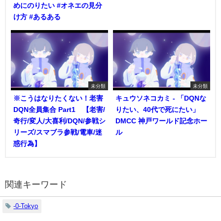
めにのりたい #オネエの見分
け方 #あるある
未分類
未分類
※こうはなりたくない！老害
キュウソネコカミ - 「DQNな
DQN全員集合 Part1 【老害/
りたい、40代で死にたい」
奇行/変人/大喜利/DQN/参戦シ
DMCC 神戸ワールド記念ホー
リーズ/スマブラ参戦/電車/迷
ル
惑行為】
関連キーワード
-0-Tokyo