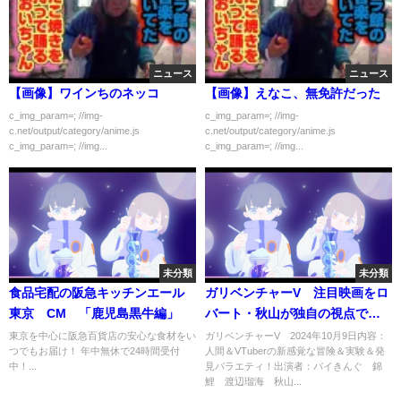
ニュース
ニュース
【画像】ワインちのネッコ
【画像】えなこ、無免許だった
c_img_param=; //img-
c_img_param=; //img-
c.net/output/category/anime.js
c.net/output/category/anime.js
c_img_param=; //img...
c_img_param=; //img...
未分類
未分類
食品宅配の阪急キッチンエール
ガリベンチャーV 注目映画をロ
東京 CM 「鹿児島黒牛編」
バート・秋山が独自の視点で語
る ほか 10月9日
東京を中心に阪急百貨店の安心な食材をい
ガリベンチャーV 2024年10月9日内容：
つでもお届け！ 年中無休で24時間受付
人間＆VTuberの新感覚な冒険＆実験＆発
中！...
見バラエティ！出演者：バイきんぐ 錦
鯉 渡辺瑠海 秋山...