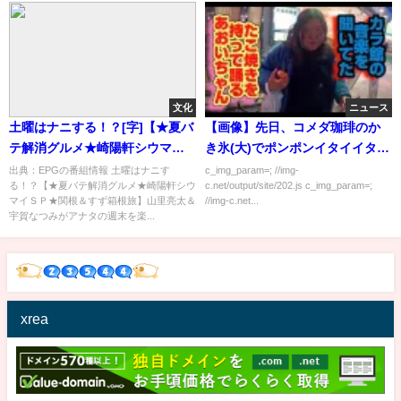
文化
ニュース
土曜はナニする！？[字]【★夏バ
【画像】先日、コメダ珈琲のか
テ解消グルメ★崎陽軒シウマイ
き氷(大)でポンポンイタイイタイ
ＳＰ★関根＆すず箱根旅】…の
になった者だが、今日は(小)に挑
出典：EPGの番組情報 土曜はナニす
c_img_param=; //img-
る！？【★夏バテ解消グルメ★崎陽軒シウ
c.net/output/site/202.js c_img_param=;
番組内容解析まとめ
戦
マイＳＰ★関根＆すず箱根旅】山里亮太＆
//img-c.net...
宇賀なつみがアナタの週末を楽...
xrea