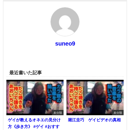
suneo9
最近書いた記事
未分類
未分類
ゲイが教えるオネエの見分け
堀江圭巧 ゲイビデオの真相
方《歩き方》 #ゲイ #おすす