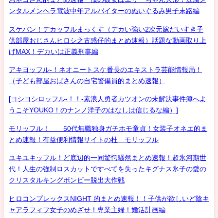
ンタルメンヘラ電波中年アルバイターのぬいぐるみ男子末路編
スケバン！デカッフルまっくす（デカい強い2次元嫁だいすき子
供部屋おじさんヒロシ之古惑仔的まとめ速報）話題な動画取り上
げMAX！デカいは正義刑事編
アキヨッフル-！ネオニートスケ番長のエキストラ芸能情報局！
（子ども部屋おばさんの自宅警備員的まとめ速報）
[ヨシヨシロッフル-！！-素浪人勇者カツオンの未解決事件簿へよ
うこそYOUKO！のナンノ洋子のはなしは信じるな編）]
モリッフル！ 50代無職独身ガチホモ童貞！女装子オネエ的ま
とめ速報！有益便利情報サイトの杜 モリッフル
ユキユキッフル！ど底辺的一同驚愕騒然まとめ速報！超氷河期世
代！人生の強制ロスカットですべてを失ったキグナス氷子の愛の
クリスタルキングボンビー脱出大作戦
ヒロコンプレックスNIGHT 的まとめ速報！！子供が欲しいど陰キ
ャアラフィフ女子のめざせ！専業主婦！婚活計画編