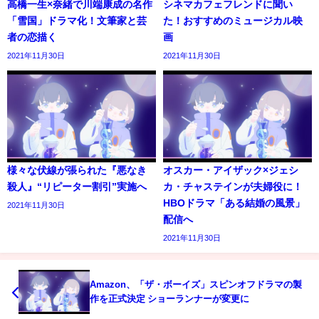
高橋一生×奈緒で川端康成の名作
シネマカフェフレンドに聞い
「雪国」ドラマ化！文筆家と芸
た！おすすめのミュージカル映
者の恋描く
画
2021年11月30日
2021年11月30日
様々な伏線が張られた『悪なき
オスカー・アイザック×ジェシ
殺人』“リピーター割引”実施へ
カ・チャステインが夫婦役に！
HBOドラマ「ある結婚の風景」
2021年11月30日
配信へ
2021年11月30日
Amazon、「ザ・ボーイズ」スピンオフドラマの製
作を正式決定 ショーランナーが変更に