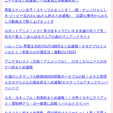
ニート的まとめ速報！一生童貞上等夜露死苦！
男装スケバン女子！スケッフルまっくす！（新・ナンノひゃくし
きっ!！ビー玉のおいぬさん的まとめ速報） 話題な事件からおも
しろ動画まで取り上げまっくす
ロボットアニメ！メカと美少女キャラだいすき永遠の非リア充・
非モテ星人 ！あらゆるマニアの為のマニアックサイト
ハルッフル-専業主夫的YOUTUBERまとめ速報！キモデブロリコ
ンおたく！初老人の介護生活！激動の1750日
アニゲタレスト（元祖！アニメッフル） ひきこもりニートのオ
ナベ的まとめ速報
火浦のシネマッフル映画NEWS情報ポータブルの杜！オネエ管理
人オカマちゃんの鬼女的まとめ速報!オカマッフルアタックナンバ
ーハーフ
ユカ・ヨネッフル！初老的まとめ速報！！大帝イタチにラリアッ
ト！害獣神アリ・ガー被害に必殺！パイルドライバー
おネコさん的まとめ速報 僕の彼女はエリーちゃん人形！豆腐メ