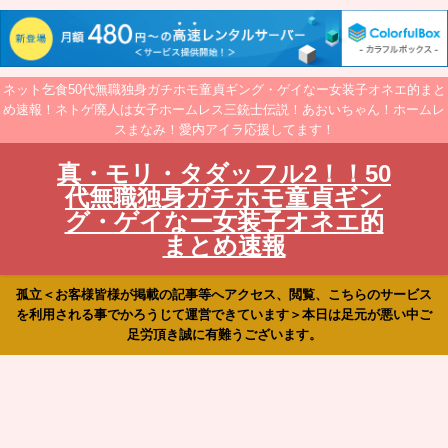
ネット乞食50代無職独身ガチホモ童貞ギング・ゲイなー女装子オネエ的まと
め速報！ネトゲ廃人は女子ホームレス三銃士伝説！あおいちゃん！ホームレ
スまなみ！愛内アイラ応援してます！
真・モリ・タダッフル2！！50
代無職独身ガチホモ童貞ギン
グ・ゲイなー女装子オネエ的
まとめ速報
孤立＜お客様皆様が掲載の記事等へアクセス、閲覧、こちらのサービス
を利用される事でかろうじて運営できています＞本日は足元が悪い中ご
足労頂き誠に有難うございます。