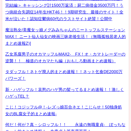
完結編＞ キャッシング計1500万返済：厨二病借金3500万円！う
つ病統合失調症14年生HKT46！！9期研究生、最後のサイト！全
米が泣いた！認知症鬱病60代のラストサイト絶賛！公開中
魔法熟女/美魔女ッ娘メグみみちゃんのニートッフルステーション
MAX！ ニート仙人仙女の映画三昧老後生活！（無職孤独居老人的
まとめ速報Z)]
乙女系腐男子のオカマッフルMAX2- FX！オ・カマトレーダーの
逆襲！！ 極道のオカマたち編（おもしろ動画まとめ速報）
タダッフル！ネトゲ廃人的まとめ速報！！ネット乞食DE2000万
パワーズ！
新・ハゲッフル！哀愁のハゲ男の髪ってるまとめ速報！！激しく
ハゲっTEL？
こじ！コジッフル@！-レズっ娘百合ネエ！こじらせ！50独身処
女のBL腐女子的まとめ速報-
何だ！何が？真・シロッフル！！ 永遠の無職童貞- ぼっちな