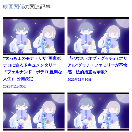
映画関係
の関連記事
“太っちょのモナ・リザ”画家ボ
『ハウス・オブ・グッチ』に“リ
テロに迫るドキュメンタリー
アル”グッチ・ファミリーが不快
『フェルナンド・ボテロ 豊満な
感…法的措置も示唆?
人生』 公開決定
2021年11月30日
2021年11月30日