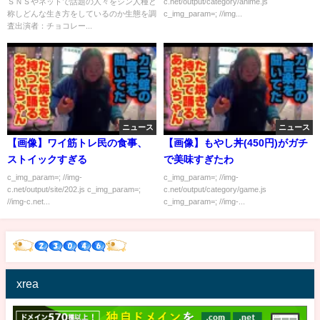
ＳＮＳやネットで話題の人々をシン人種と
c.net/output/category/anime.js
称しどんな生き方をしているのか生態を調
c_img_param=; //img...
査出演者：チョコレー...
ニュース
ニュース
【画像】ワイ筋トレ民の食事、
【画像】もやし丼(450円)がガチ
ストイックすぎる
で美味すぎたわ
c_img_param=; //img-
c_img_param=; //img-
c.net/output/site/202.js c_img_param=;
c.net/output/category/game.js
//img-c.net...
c_img_param=; //img-...
xrea