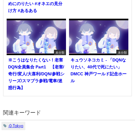
めにのりたい #オネエの見分
け方 #あるある
未分類
未分類
※こうはなりたくない！老害
キュウソネコカミ - 「DQNな
DQN全員集合 Part1 【老害/
りたい、40代で死にたい」
奇行/変人/大喜利/DQN/参戦シ
DMCC 神戸ワールド記念ホー
リーズ/スマブラ参戦/電車/迷
ル
惑行為】
関連キーワード
-0-Tokyo