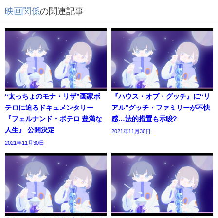
映画関係
の関連記事
“太っちょのモナ・リザ”画家ボ
『ハウス・オブ・グッチ』に“リ
テロに迫るドキュメンタリー
アル”グッチ・ファミリーが不快
『フェルナンド・ボテロ 豊満な
感…法的措置も示唆?
人生』 公開決定
2021年11月30日
2021年11月30日