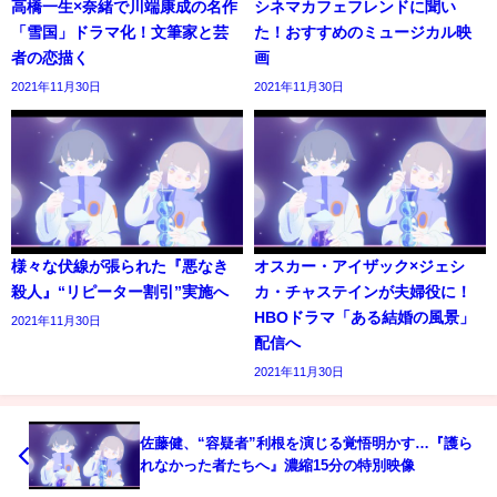
高橋一生×奈緒で川端康成の名作
シネマカフェフレンドに聞い
「雪国」ドラマ化！文筆家と芸
た！おすすめのミュージカル映
者の恋描く
画
2021年11月30日
2021年11月30日
様々な伏線が張られた『悪なき
オスカー・アイザック×ジェシ
殺人』“リピーター割引”実施へ
カ・チャステインが夫婦役に！
HBOドラマ「ある結婚の風景」
2021年11月30日
配信へ
2021年11月30日
佐藤健、“容疑者”利根を演じる覚悟明かす…『護ら
れなかった者たちへ』濃縮15分の特別映像