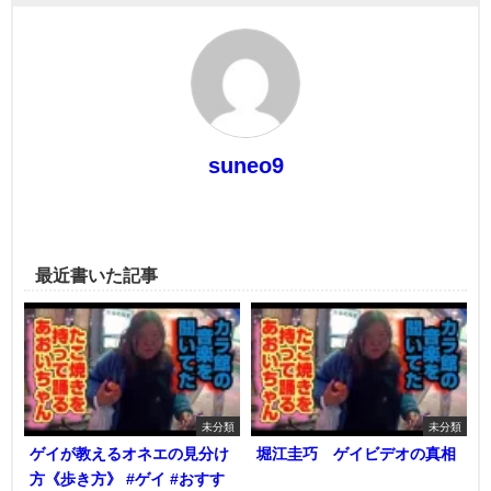
suneo9
最近書いた記事
未分類
未分類
ゲイが教えるオネエの見分け
堀江圭巧 ゲイビデオの真相
方《歩き方》 #ゲイ #おすす