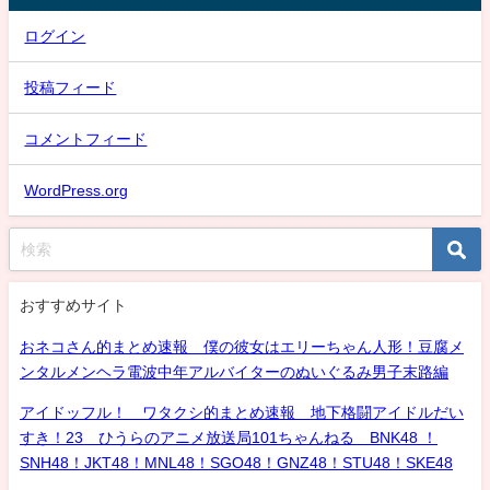
ログイン
投稿フィード
コメントフィード
WordPress.org
おすすめサイト
おネコさん的まとめ速報 僕の彼女はエリーちゃん人形！豆腐メ
ンタルメンヘラ電波中年アルバイターのぬいぐるみ男子末路編
アイドッフル！ ワタクシ的まとめ速報 地下格闘アイドルだい
すき！23 ひうらのアニメ放送局101ちゃんねる BNK48 ！
SNH48！JKT48！MNL48！SGO48！GNZ48！STU48！SKE48