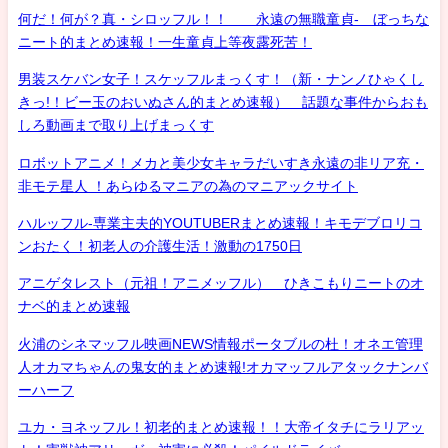
何だ！何が？真・シロッフル！！ 永遠の無職童貞- ぼっちな
ニート的まとめ速報！一生童貞上等夜露死苦！
男装スケバン女子！スケッフルまっくす！（新・ナンノひゃくし
きっ!！ビー玉のおいぬさん的まとめ速報） 話題な事件からおも
しろ動画まで取り上げまっくす
ロボットアニメ！メカと美少女キャラだいすき永遠の非リア充・
非モテ星人 ！あらゆるマニアの為のマニアックサイト
ハルッフル-専業主夫的YOUTUBERまとめ速報！キモデブロリコ
ンおたく！初老人の介護生活！激動の1750日
アニゲタレスト（元祖！アニメッフル） ひきこもりニートのオ
ナベ的まとめ速報
火浦のシネマッフル映画NEWS情報ポータブルの杜！オネエ管理
人オカマちゃんの鬼女的まとめ速報!オカマッフルアタックナンバ
ーハーフ
ユカ・ヨネッフル！初老的まとめ速報！！大帝イタチにラリアッ