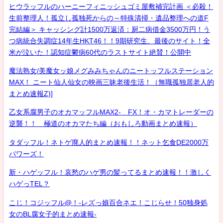
ヒウラッフルのハーニーフィニッシュゴミ屋敷補完計画 ＜必殺！
生前整理人！孤立し孤独死からの～特殊清掃・遺品整理への道F
完結編＞ キャッシング計1500万返済：厨二病借金3500万円！う
つ病統合失調症14年生HKT46！！9期研究生、最後のサイト！全
米が泣いた！認知症鬱病60代のラストサイト絶賛！公開中
魔法熟女/美魔女ッ娘メグみみちゃんのニートッフルステーション
MAX！ ニート仙人仙女の映画三昧老後生活！（無職孤独居老人的
まとめ速報Z)]
乙女系腐男子のオカマッフルMAX2- FX！オ・カマトレーダーの
逆襲！！ 極道のオカマたち編（おもしろ動画まとめ速報）
タダッフル！ネトゲ廃人的まとめ速報！！ネット乞食DE2000万
パワーズ！
新・ハゲッフル！哀愁のハゲ男の髪ってるまとめ速報！！激しく
ハゲっTEL？
こじ！コジッフル@！-レズっ娘百合ネエ！こじらせ！50独身処
女のBL腐女子的まとめ速報-