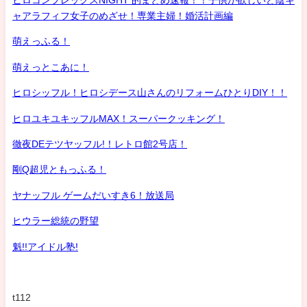
ヒロコンプレックスNIGHT 的まとめ速報！！子供が欲しいど陰キ
ャアラフィフ女子のめざせ！専業主婦！婚活計画編
萌えっふる！
萌えっとこあに！
ヒロシッフル！ヒロシデース山さんのリフォームひとりDIY！！
ヒロユキユキッフルMAX！スーパークッキング！
徹夜DEテツヤッフル!！レトロ館2号店！
剛Q超児ともっふる！
ヤナッフル ゲームだいすき6！放送局
ヒウラー総統の野望
魁!!アイドル塾!
t112