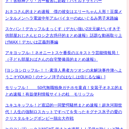
ト！害獣神アリ・ガー被害に必殺！パイルドライバー
おネコさん的まとめ速報 僕の彼女はエリーちゃん人形！豆腐メ
ンタルメンヘラ電波中年アルバイターのぬいぐるみ男子末路編
スケバン！デカッフルまっくす（デカい強い2次元嫁だいすき子
供部屋おじさんヒロシ之古惑仔的まとめ速報）話題な動画取り上
げMAX！デカいは正義刑事編
アキヨッフル-！ネオニートスケ番長のエキストラ芸能情報局！
（子ども部屋おばさんの自宅警備員的まとめ速報）
[ヨシヨシロッフル-！！-素浪人勇者カツオンの未解決事件簿へよ
うこそYOUKO！のナンノ洋子のはなしは信じるな編）]
モリッフル！ 50代無職独身ガチホモ童貞！女装子オネエ的ま
とめ速報！有益便利情報サイトの杜 モリッフル
ユキユキッフル！ど底辺的一同驚愕騒然まとめ速報！超氷河期世
代！人生の強制ロスカットですべてを失ったキグナス氷子の愛の
クリスタルキングボンビー脱出大作戦