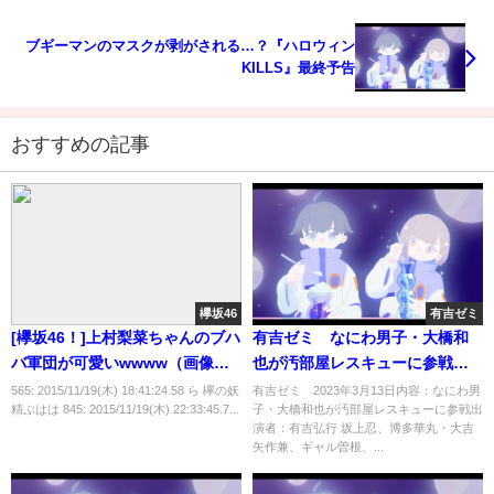
ブギーマンのマスクが剥がされる…？『ハロウィン
KILLS』最終予告
おすすめの記事
欅坂46
有吉ゼミ
[欅坂46！]上村梨菜ちゃんのブハ
有吉ゼミ なにわ男子・大橋和
バ軍団が可愛いwwww（画像あ
也が汚部屋レスキューに参戦
り）
2023年3月13日
565: 2015/11/19(木) 18:41:24.58 ら 欅の妖
有吉ゼミ 2023年3月13日内容：なにわ男
精ぶはは 845: 2015/11/19(木) 22:33:45.7...
子・大橋和也が汚部屋レスキューに参戦出
演者：有吉弘行 坂上忍、博多華丸・大吉
矢作兼、ギャル曽根、...