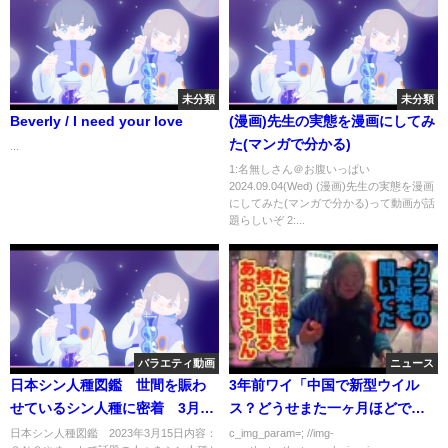
未分類
未分類
Beverly / I need your love
(漫画)先生の実態を漫画にしてみ
た(マンガで分かる)
...
1:名無しさん＠お腹いっぱい
2024.09.04(Wed) (漫画)先生の実態を漫画
にしてみた(マンガで分かる)って動画が話
題らしいぞ 2:...
バラエティ動画
ニュース
日本シン人種図鑑 世間を賑わ
3年前ワイ「中国で新型ウイル
せているシン人種に密着 3月15
ス？どうせまた一ヶ月ほどで収
日
まるやろｗ」
日本シン人種図鑑 2023年3月15日内容：
c_img_param=; //img-