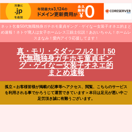
ネット乞食50代無職独身ガチホモ童貞ギング・ゲイなー女装子オネエ的まと
め速報！ネトゲ廃人は女子ホームレス三銃士伝説！あおいちゃん！ホームレ
スまなみ！愛内アイラ応援してます！
真・モリ・タダッフル2！！50
代無職独身ガチホモ童貞ギン
グ・ゲイなー女装子オネエ的
まとめ速報
孤立＜お客様皆様が掲載の記事等へアクセス、閲覧、こちらのサービス
を利用される事でかろうじて運営できています＞本日は足元が悪い中ご
足労頂き誠に有難うございます。