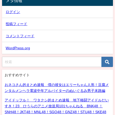
メタ情報
ログイン
投稿フィード
コメントフィード
WordPress.org
おすすめサイト
おネコさん的まとめ速報 僕の彼女はエリーちゃん人形！豆腐メ
ンタルメンヘラ電波中年アルバイターのぬいぐるみ男子末路編
アイドッフル！ ワタクシ的まとめ速報 地下格闘アイドルだい
すき！23 ひうらのアニメ放送局101ちゃんねる BNK48 ！
SNH48！JKT48！MNL48！SGO48！GNZ48！STU48！SKE48