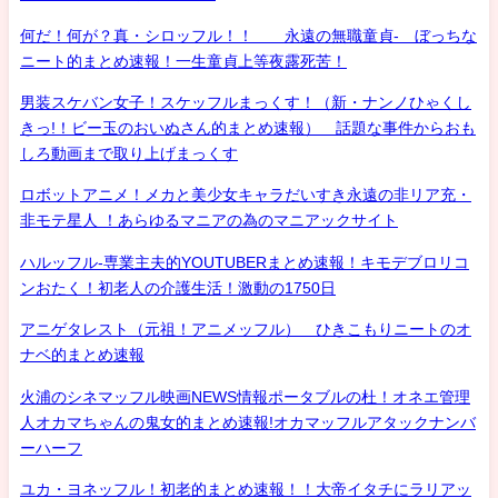
何だ！何が？真・シロッフル！！ 永遠の無職童貞- ぼっちな
ニート的まとめ速報！一生童貞上等夜露死苦！
男装スケバン女子！スケッフルまっくす！（新・ナンノひゃくし
きっ!！ビー玉のおいぬさん的まとめ速報） 話題な事件からおも
しろ動画まで取り上げまっくす
ロボットアニメ！メカと美少女キャラだいすき永遠の非リア充・
非モテ星人 ！あらゆるマニアの為のマニアックサイト
ハルッフル-専業主夫的YOUTUBERまとめ速報！キモデブロリコ
ンおたく！初老人の介護生活！激動の1750日
アニゲタレスト（元祖！アニメッフル） ひきこもりニートのオ
ナベ的まとめ速報
火浦のシネマッフル映画NEWS情報ポータブルの杜！オネエ管理
人オカマちゃんの鬼女的まとめ速報!オカマッフルアタックナンバ
ーハーフ
ユカ・ヨネッフル！初老的まとめ速報！！大帝イタチにラリアッ