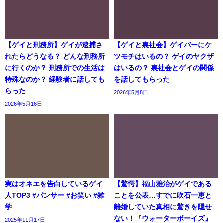
【ゲイと刑務所】ゲイが逮捕さ
【ゲイと裏社会】ゲイバーにケ
れたらどうなる？ どんな刑務所
ツモチはいるの？ ゲイのヤクザ
に行くのか？ 刑務所での生活は
はいるの？ 裏社会とゲイの関係
特殊なのか？ 経験者に話しても
を話してもらった
らった
2026年5月8日
2026年5月16日
実はオネエを告白しているゲイ
【驚愕】福山雅治がゲイである
人TOP3 #パンサー #お笑い #雑
ことを公表…すでに吹石一恵と
学
離婚していた真相に驚きを隠せ
ない！『ウォーターボーイズ』
2025年11月17日