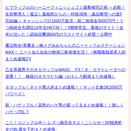
ヒウラッフルのハーニーフィニッシュゴミ屋敷補完計画 ＜必殺！
生前整理人！孤立し孤独死からの～特殊清掃・遺品整理への道F
完結編＞ キャッシング計1500万返済：厨二病借金3500万円！う
つ病統合失調症14年生HKT46！！9期研究生、最後のサイト！全
米が泣いた！認知症鬱病60代のラストサイト絶賛！公開中
魔法熟女/美魔女ッ娘メグみみちゃんのニートッフルステーション
MAX！ ニート仙人仙女の映画三昧老後生活！（無職孤独居老人的
まとめ速報Z)]
乙女系腐男子のオカマッフルMAX2- FX！オ・カマトレーダーの
逆襲！！ 極道のオカマたち編（おもしろ動画まとめ速報）
タダッフル！ネトゲ廃人的まとめ速報！！ネット乞食DE2000万
パワーズ！
新・ハゲッフル！哀愁のハゲ男の髪ってるまとめ速報！！激しく
ハゲっTEL？
こじ！コジッフル@！-レズっ娘百合ネエ！こじらせ！50独身処
女のBL腐女子的まとめ速報-