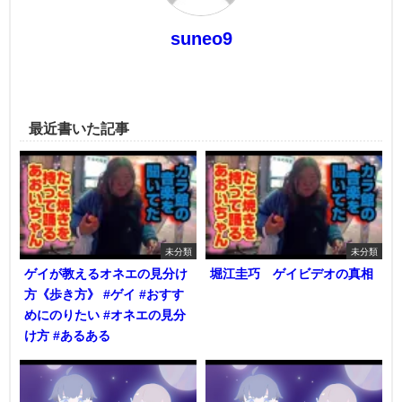
suneo9
最近書いた記事
未分類
未分類
ゲイが教えるオネエの見分け
堀江圭巧 ゲイビデオの真相
方《歩き方》 #ゲイ #おすす
めにのりたい #オネエの見分
け方 #あるある