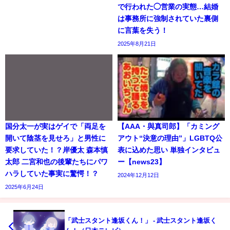
で行われた◯営業の実態…結婚
は事務所に強制されていた裏側
に言葉を失う！
2025年8月21日
国分太一が実はゲイで「両足を
【AAA・與真司郎】「カミング
開いて陰茎を見せろ」と男性に
アウト“決意の理由”」LGBTQ公
要求していた！？岸優太 森本慎
表に込めた思い 単独インタビュ
太郎 二宮和也の後輩たちにパワ
ー【news23】
ハラしていた事実に驚愕！？
2024年12月12日
2025年6月24日
「武士スタント逢坂くん！」 - 武士スタント逢坂く