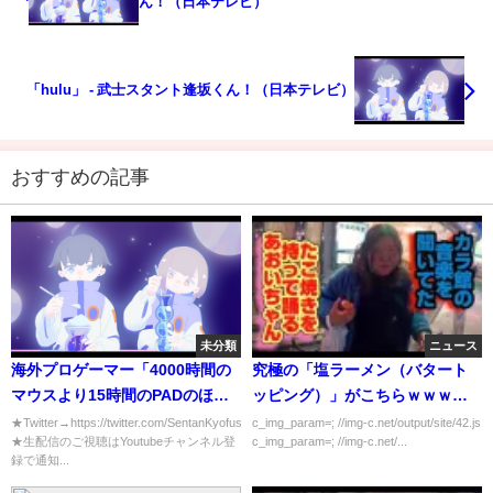
ん！（日本テレビ）
「hulu」 - 武士スタント逢坂くん！（日本テレビ）
おすすめの記事
未分類
ニュース
海外プロゲーマー「4000時間の
究極の「塩ラーメン（バタート
マウスより15時間のPADのほう
ッピング）」がこちらｗｗｗｗ
が自信ある」パッドが最強な理
ｗ
★Twitter→https://twitter.com/SentanKyofusho
c_img_param=; //img-c.net/output/site/42.js
★生配信のご視聴はYoutubeチャンネル登
c_img_param=; //img-c.net/...
由！エイムアシストの強さ解説
録で通知...
【APEX LEGENDS解説/エーペ