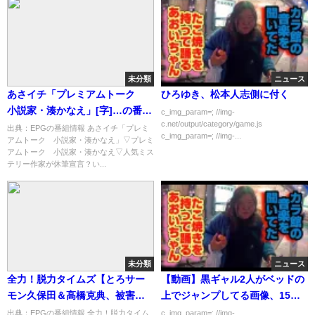
ックス初心者講座/コントローラ
ー】
未分類
ニュース
あさイチ「プレミアムトーク
ひろゆき、松本人志側に付く
小説家・湊かなえ」[字]…の番組
c_img_param=; //img-
c.net/output/category/game.js
内容解析まとめ
出典：EPGの番組情報 あさイチ「プレミ
c_img_param=; //img-...
アムトーク 小説家・湊かなえ」▽プレミ
アムトーク 小説家・湊かなえ▽人気ミス
テリー作家が休筆宣言？い...
未分類
ニュース
全力！脱力タイムズ【とろサー
【動画】黒ギャル2人がベッドの
モン久保田＆高橋克典、被害者
上でジャンプしてる画像、15年
の顔はやめて！の巻】[字]…の番
の時を経て遂に動き出すｗｗｗ
出典：EPGの番組情報 全力！脱力タイム
c_img_param=; //img-