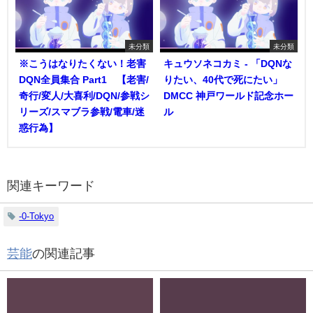
未分類
未分類
※こうはなりたくない！老害
キュウソネコカミ - 「DQNな
DQN全員集合 Part1 【老害/
りたい、40代で死にたい」
奇行/変人/大喜利/DQN/参戦シ
DMCC 神戸ワールド記念ホー
リーズ/スマブラ参戦/電車/迷
ル
惑行為】
関連キーワード
-0-Tokyo
芸能
の関連記事