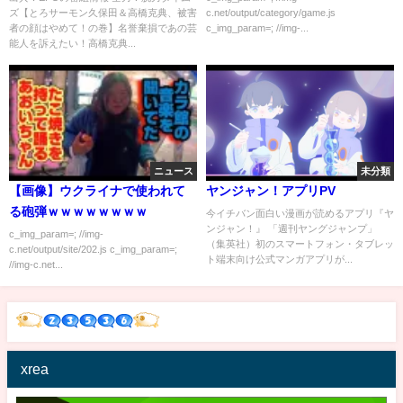
ズ【とろサーモン久保田＆高橋克典、被害
c.net/output/category/game.js
組内容解析まとめ
ｗｗ
者の顔はやめて！の巻】名誉棄損であの芸
c_img_param=; //img-...
能人を訴えたい！高橋克典...
ニュース
未分類
【画像】ウクライナで使われて
ヤンジャン！アプリPV
る砲弾ｗｗｗｗｗｗｗｗ
今イチバン面白い漫画が読めるアプリ『ヤ
ンジャン！』 「週刊ヤングジャンプ」
c_img_param=; //img-
（集英社）初のスマートフォン・タブレッ
c.net/output/site/202.js c_img_param=;
ト端末向け公式マンガアプリが...
//img-c.net...
xrea