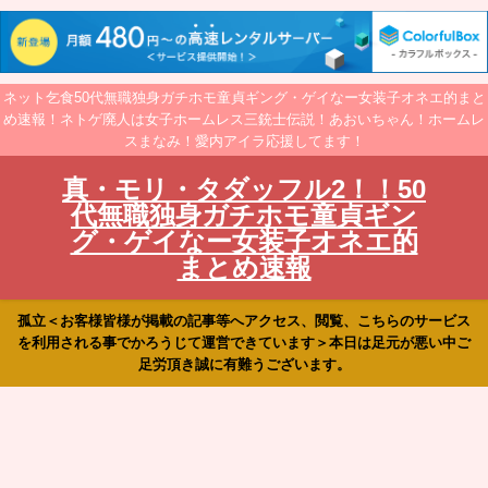
ネット乞食50代無職独身ガチホモ童貞ギング・ゲイなー女装子オネエ的まと
め速報！ネトゲ廃人は女子ホームレス三銃士伝説！あおいちゃん！ホームレ
スまなみ！愛内アイラ応援してます！
真・モリ・タダッフル2！！50
代無職独身ガチホモ童貞ギン
グ・ゲイなー女装子オネエ的
まとめ速報
孤立＜お客様皆様が掲載の記事等へアクセス、閲覧、こちらのサービス
を利用される事でかろうじて運営できています＞本日は足元が悪い中ご
足労頂き誠に有難うございます。