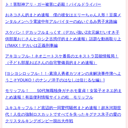
ト！害獣神アリ・ガー被害に必殺！パイルドライバー
おネコさん的まとめ速報 僕の彼女はエリーちゃん人形！豆腐メ
ンタルメンヘラ電波中年アルバイターのぬいぐるみ男子末路編
スケバン！デカッフルまっくす（デカい強い2次元嫁だいすき子
供部屋おじさんヒロシ之古惑仔的まとめ速報）話題な動画取り上
げMAX！デカいは正義刑事編
アキヨッフル-！ネオニートスケ番長のエキストラ芸能情報局！
（子ども部屋おばさんの自宅警備員的まとめ速報）
[ヨシヨシロッフル-！！-素浪人勇者カツオンの未解決事件簿へよ
うこそYOUKO！のナンノ洋子のはなしは信じるな編）]
モリッフル！ 50代無職独身ガチホモ童貞！女装子オネエ的ま
とめ速報！有益便利情報サイトの杜 モリッフル
ユキユキッフル！ど底辺的一同驚愕騒然まとめ速報！超氷河期世
代！人生の強制ロスカットですべてを失ったキグナス氷子の愛の
クリスタルキングボンビー脱出大作戦