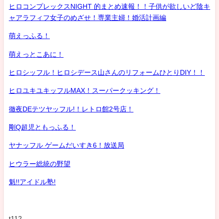
ヒロコンプレックスNIGHT 的まとめ速報！！子供が欲しいど陰キ
ャアラフィフ女子のめざせ！専業主婦！婚活計画編
萌えっふる！
萌えっとこあに！
ヒロシッフル！ヒロシデース山さんのリフォームひとりDIY！！
ヒロユキユキッフルMAX！スーパークッキング！
徹夜DEテツヤッフル!！レトロ館2号店！
剛Q超児ともっふる！
ヤナッフル ゲームだいすき6！放送局
ヒウラー総統の野望
魁!!アイドル塾!
t112