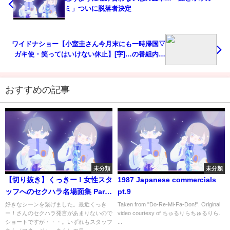
ミ」ついに脱落者決定
ワイドナショー【小室圭さん今月末にも一時帰国▽
ガキ使・笑ってはいけない休止】[字]…の番組内容
解析まとめ
おすすめの記事
未分類
未分類
【切り抜き】くっきー ! 女性スタ
1987 Japanese commercials
ッフへのセクハラ名場面集 Part
pt.9
2
好きなシーンを繋げました。最近くっき
Taken from "Do-Re-Mi-Fa-Don!". Original
ー！さんのセクハラ発言があまりないので
video courtesy of ちゅるりらちゅるりら.
ショートですが・・・。いずれもスタッフ
...