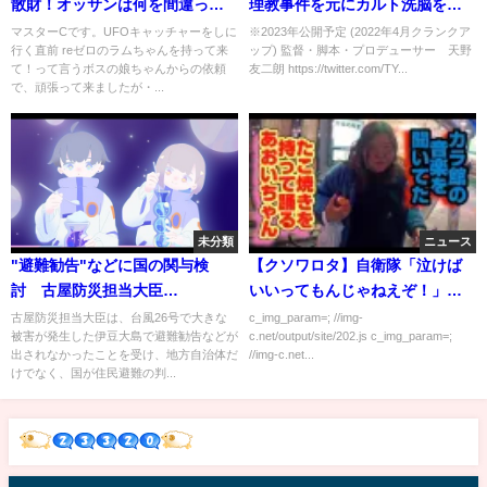
散財！オッサンは何を間違った
理教事件を元にカルト洗脳を描
のか？【ダイの大冒険】
く映画『わたしの魔境』60秒ス
マスターCです。UFOキャッチャーをしに
※2023年公開予定 (2022年4月クランクア
行く直前 reゼロのラムちゃんを持って来
ップ) 監督・脚本・プロデューサー 天野
ポット
て！って言うボスの娘ちゃんからの依頼
友二朗 https://twitter.com/TY...
で、頑張って来ましたが・...
未分類
ニュース
"避難勧告"などに国の関与検
【クソワロタ】自衛隊「泣けば
討 古屋防災担当大臣
いいってもんじゃねえぞ！」と
（13/10/21）
上官を泣かすｗｗｗｗｗ
古屋防災担当大臣は、台風26号で大きな
c_img_param=; //img-
被害が発生した伊豆大島で避難勧告などが
c.net/output/site/202.js c_img_param=;
出されなかったことを受け、地方自治体だ
//img-c.net...
けでなく、国が住民避難の判...