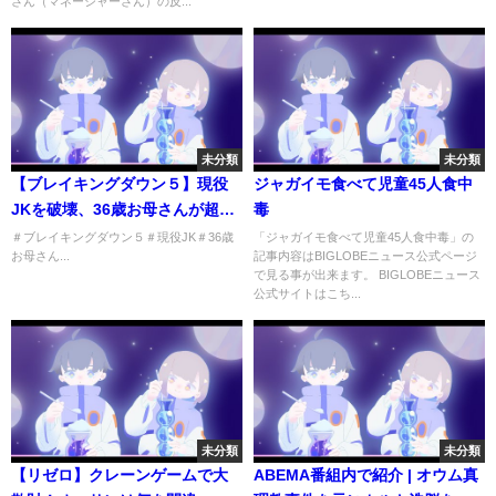
さん（マネージャーさん）の反...
未分類
未分類
【ブレイキングダウン５】現役
ジャガイモ食べて児童45人食中
JKを破壊、36歳お母さんが超人
毒
すぎる瞬間
＃ブレイキングダウン５＃現役JK＃36歳
「ジャガイモ食べて児童45人食中毒」の
お母さん...
記事内容はBIGLOBEニュース公式ページ
で見る事が出来ます。 BIGLOBEニュース
公式サイトはこち...
未分類
未分類
【リゼロ】クレーンゲームで大
ABEMA番組内で紹介 | オウム真