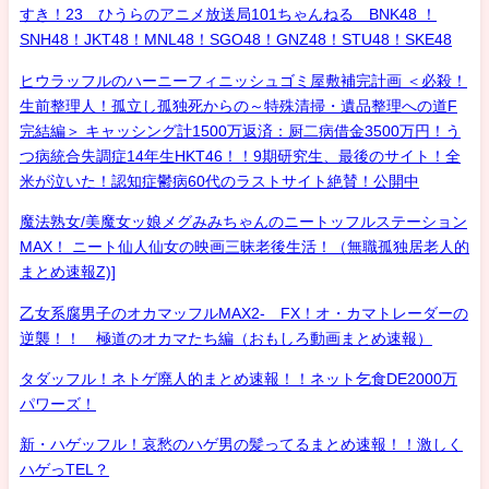
すき！23 ひうらのアニメ放送局101ちゃんねる BNK48 ！
SNH48！JKT48！MNL48！SGO48！GNZ48！STU48！SKE48
ヒウラッフルのハーニーフィニッシュゴミ屋敷補完計画 ＜必殺！
生前整理人！孤立し孤独死からの～特殊清掃・遺品整理への道F
完結編＞ キャッシング計1500万返済：厨二病借金3500万円！う
つ病統合失調症14年生HKT46！！9期研究生、最後のサイト！全
米が泣いた！認知症鬱病60代のラストサイト絶賛！公開中
魔法熟女/美魔女ッ娘メグみみちゃんのニートッフルステーション
MAX！ ニート仙人仙女の映画三昧老後生活！（無職孤独居老人的
まとめ速報Z)]
乙女系腐男子のオカマッフルMAX2- FX！オ・カマトレーダーの
逆襲！！ 極道のオカマたち編（おもしろ動画まとめ速報）
タダッフル！ネトゲ廃人的まとめ速報！！ネット乞食DE2000万
パワーズ！
新・ハゲッフル！哀愁のハゲ男の髪ってるまとめ速報！！激しく
ハゲっTEL？