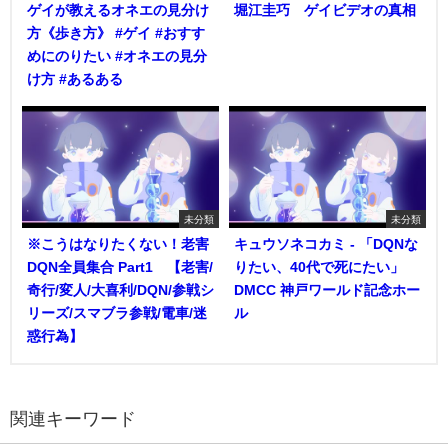
ゲイが教えるオネエの見分け
堀江圭巧 ゲイビデオの真相
方《歩き方》 #ゲイ #おすす
めにのりたい #オネエの見分
け方 #あるある
未分類
未分類
※こうはなりたくない！老害
キュウソネコカミ - 「DQNな
DQN全員集合 Part1 【老害/
りたい、40代で死にたい」
奇行/変人/大喜利/DQN/参戦シ
DMCC 神戸ワールド記念ホー
リーズ/スマブラ参戦/電車/迷
ル
惑行為】
関連キーワード