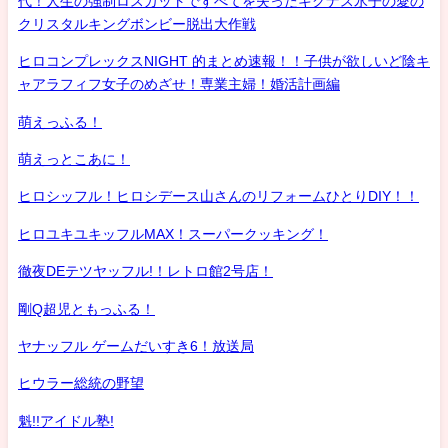
代！人生の強制ロスカットですべてを失ったキグナス氷子の愛の
クリスタルキングボンビー脱出大作戦
ヒロコンプレックスNIGHT 的まとめ速報！！子供が欲しいど陰キ
ャアラフィフ女子のめざせ！専業主婦！婚活計画編
萌えっふる！
萌えっとこあに！
ヒロシッフル！ヒロシデース山さんのリフォームひとりDIY！！
ヒロユキユキッフルMAX！スーパークッキング！
徹夜DEテツヤッフル!！レトロ館2号店！
剛Q超児ともっふる！
ヤナッフル ゲームだいすき6！放送局
ヒウラー総統の野望
魁!!アイドル塾!