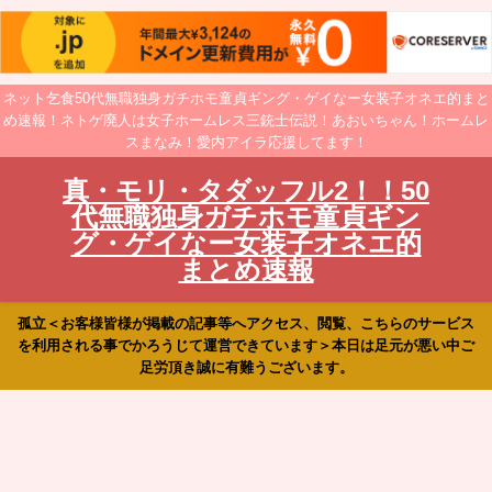
ネット乞食50代無職独身ガチホモ童貞ギング・ゲイなー女装子オネエ的まと
め速報！ネトゲ廃人は女子ホームレス三銃士伝説！あおいちゃん！ホームレ
スまなみ！愛内アイラ応援してます！
真・モリ・タダッフル2！！50
代無職独身ガチホモ童貞ギン
グ・ゲイなー女装子オネエ的
まとめ速報
孤立＜お客様皆様が掲載の記事等へアクセス、閲覧、こちらのサービス
を利用される事でかろうじて運営できています＞本日は足元が悪い中ご
足労頂き誠に有難うございます。