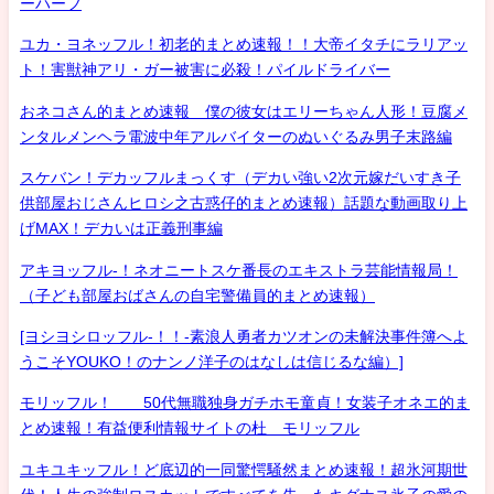
ーハーフ
ユカ・ヨネッフル！初老的まとめ速報！！大帝イタチにラリアッ
ト！害獣神アリ・ガー被害に必殺！パイルドライバー
おネコさん的まとめ速報 僕の彼女はエリーちゃん人形！豆腐メ
ンタルメンヘラ電波中年アルバイターのぬいぐるみ男子末路編
スケバン！デカッフルまっくす（デカい強い2次元嫁だいすき子
供部屋おじさんヒロシ之古惑仔的まとめ速報）話題な動画取り上
げMAX！デカいは正義刑事編
アキヨッフル-！ネオニートスケ番長のエキストラ芸能情報局！
（子ども部屋おばさんの自宅警備員的まとめ速報）
[ヨシヨシロッフル-！！-素浪人勇者カツオンの未解決事件簿へよ
うこそYOUKO！のナンノ洋子のはなしは信じるな編）]
モリッフル！ 50代無職独身ガチホモ童貞！女装子オネエ的ま
とめ速報！有益便利情報サイトの杜 モリッフル
ユキユキッフル！ど底辺的一同驚愕騒然まとめ速報！超氷河期世