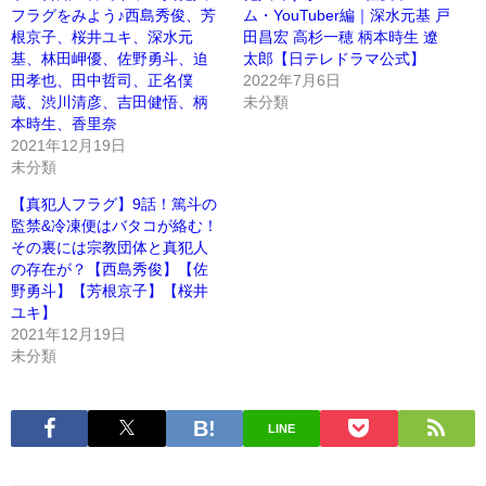
フラグをみよう♪西島秀俊、芳
ム・YouTuber編｜深水元基 戸
根京子、桜井ユキ、深水元
田昌宏 高杉一穂 柄本時生 遼
基、林田岬優、佐野勇斗、迫
太郎【日テレドラマ公式】
田孝也、田中哲司、正名僕
2022年7月6日
蔵、渋川清彦、吉田健悟、柄
未分類
本時生、香里奈
2021年12月19日
未分類
【真犯人フラグ】9話！篤斗の
監禁&冷凍便はバタコが絡む！
その裏には宗教団体と真犯人
の存在が？【西島秀俊】【佐
野勇斗】【芳根京子】【桜井
ユキ】
2021年12月19日
未分類
LINE