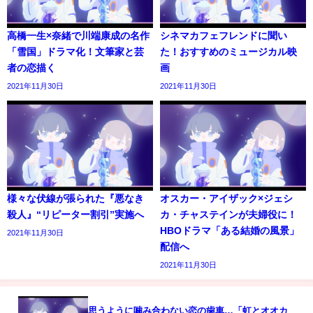
高橋一生×奈緒で川端康成の名作
シネマカフェフレンドに聞い
「雪国」ドラマ化！文筆家と芸
た！おすすめのミュージカル映
者の恋描く
画
2021年11月30日
2021年11月30日
様々な伏線が張られた『悪なき
オスカー・アイザック×ジェシ
殺人』“リピーター割引”実施へ
カ・チャステインが夫婦役に！
HBOドラマ「ある結婚の風景」
2021年11月30日
配信へ
2021年11月30日
思うように噛み合わない恋の歯車…「虹とオオカ