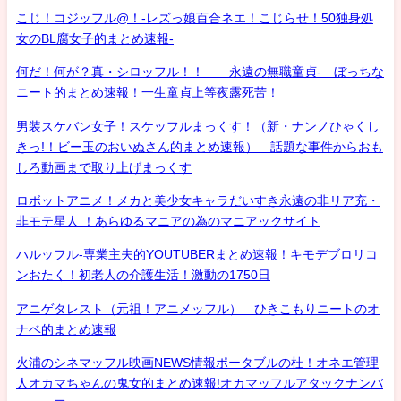
こじ！コジッフル@！-レズっ娘百合ネエ！こじらせ！50独身処
女のBL腐女子的まとめ速報-
何だ！何が？真・シロッフル！！ 永遠の無職童貞- ぼっちな
ニート的まとめ速報！一生童貞上等夜露死苦！
男装スケバン女子！スケッフルまっくす！（新・ナンノひゃくし
きっ!！ビー玉のおいぬさん的まとめ速報） 話題な事件からおも
しろ動画まで取り上げまっくす
ロボットアニメ！メカと美少女キャラだいすき永遠の非リア充・
非モテ星人 ！あらゆるマニアの為のマニアックサイト
ハルッフル-専業主夫的YOUTUBERまとめ速報！キモデブロリコ
ンおたく！初老人の介護生活！激動の1750日
アニゲタレスト（元祖！アニメッフル） ひきこもりニートのオ
ナベ的まとめ速報
火浦のシネマッフル映画NEWS情報ポータブルの杜！オネエ管理
人オカマちゃんの鬼女的まとめ速報!オカマッフルアタックナンバ