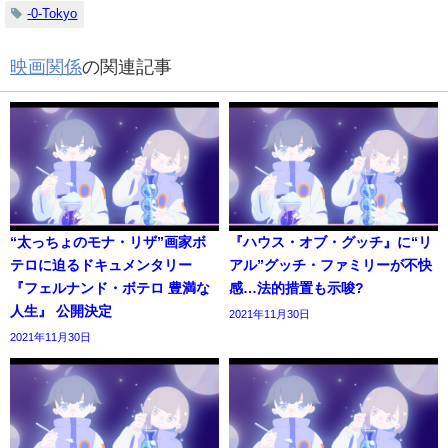
-0-Tokyo
映画関係
の関連記事
“太っちょのモナ・リザ”画家ボ
『ハウス・オブ・グッチ』に“リ
テロに迫るドキュメンタリー
アル”グッチ・ファミリーが不快
『フェルナンド・ボテロ 豊満な
感…法的措置も示唆?
人生』 公開決定
2021年11月30日
2021年11月30日