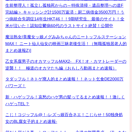
生前整理人！孤立し孤独死からの～特殊清掃・遺品整理への道F
完結編＞ キャッシング計1500万返済：厨二病借金3500万円！う
つ病統合失調症14年生HKT46！！9期研究生、最後のサイト！全
米が泣いた！認知症鬱病60代のラストサイト絶賛！公開中
魔法熟女/美魔女ッ娘メグみみちゃんのニートッフルステーション
MAX！ ニート仙人仙女の映画三昧老後生活！（無職孤独居老人的
まとめ速報Z)]
乙女系腐男子のオカマッフルMAX2- FX！オ・カマトレーダーの
逆襲！！ 極道のオカマたち編（おもしろ動画まとめ速報）
タダッフル！ネトゲ廃人的まとめ速報！！ネット乞食DE2000万
パワーズ！
新・ハゲッフル！哀愁のハゲ男の髪ってるまとめ速報！！激しく
ハゲっTEL？
こじ！コジッフル@！-レズっ娘百合ネエ！こじらせ！50独身処
女のBL腐女子的まとめ速報-