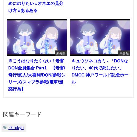
めにのりたい #オネエの見分
け方 #あるある
未分類
未分類
※こうはなりたくない！老害
キュウソネコカミ - 「DQNな
DQN全員集合 Part1 【老害/
りたい、40代で死にたい」
奇行/変人/大喜利/DQN/参戦シ
DMCC 神戸ワールド記念ホー
リーズ/スマブラ参戦/電車/迷
ル
惑行為】
関連キーワード
-0-Tokyo