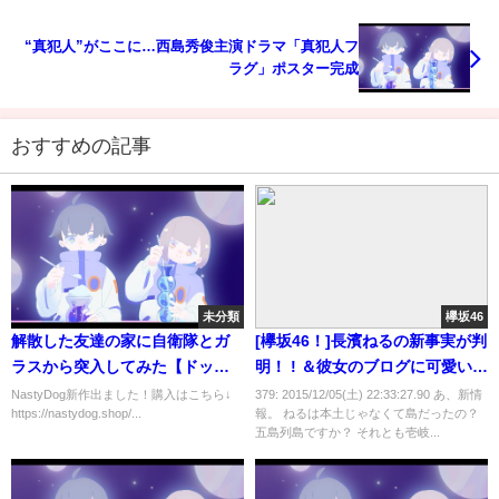
“真犯人”がここに…西島秀俊主演ドラマ「真犯人フ
ラグ」ポスター完成
おすすめの記事
未分類
欅坂46
解散した友達の家に自衛隊とガ
[欅坂46！]長濱ねるの新事実が判
ラスから突入してみた【ドッキ
明！ ! ＆彼女のブログに可愛いツ
リ】
インテールwwww（画像あり）
NastyDog新作出ました！購入はこちら↓
379: 2015/12/05(土) 22:33:27.90 あ、新情
https://nastydog.shop/...
報。 ねるは本土じゃなくて島だったの？
五島列島ですか？ それとも壱岐...