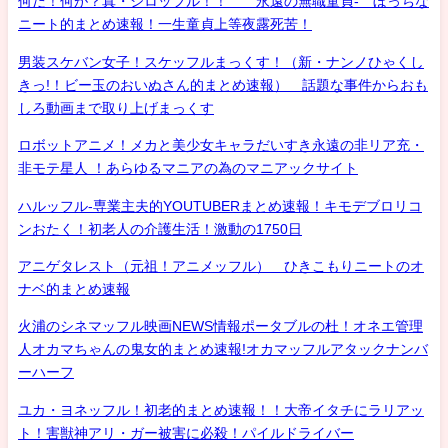
何だ！何が？真・シロッフル！！ 永遠の無職童貞- ぼっちな
ニート的まとめ速報！一生童貞上等夜露死苦！
男装スケバン女子！スケッフルまっくす！（新・ナンノひゃくし
きっ!！ビー玉のおいぬさん的まとめ速報） 話題な事件からおも
しろ動画まで取り上げまっくす
ロボットアニメ！メカと美少女キャラだいすき永遠の非リア充・
非モテ星人 ！あらゆるマニアの為のマニアックサイト
ハルッフル-専業主夫的YOUTUBERまとめ速報！キモデブロリコ
ンおたく！初老人の介護生活！激動の1750日
アニゲタレスト（元祖！アニメッフル） ひきこもりニートのオ
ナベ的まとめ速報
火浦のシネマッフル映画NEWS情報ポータブルの杜！オネエ管理
人オカマちゃんの鬼女的まとめ速報!オカマッフルアタックナンバ
ーハーフ
ユカ・ヨネッフル！初老的まとめ速報！！大帝イタチにラリアッ
ト！害獣神アリ・ガー被害に必殺！パイルドライバー