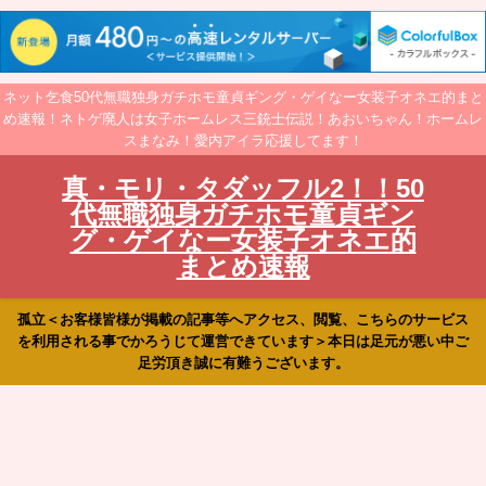
ネット乞食50代無職独身ガチホモ童貞ギング・ゲイなー女装子オネエ的まと
め速報！ネトゲ廃人は女子ホームレス三銃士伝説！あおいちゃん！ホームレ
スまなみ！愛内アイラ応援してます！
真・モリ・タダッフル2！！50
代無職独身ガチホモ童貞ギン
グ・ゲイなー女装子オネエ的
まとめ速報
孤立＜お客様皆様が掲載の記事等へアクセス、閲覧、こちらのサービス
を利用される事でかろうじて運営できています＞本日は足元が悪い中ご
足労頂き誠に有難うございます。