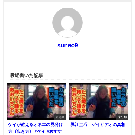
suneo9
最近書いた記事
未分類
未分類
ゲイが教えるオネエの見分け
堀江圭巧 ゲイビデオの真相
方《歩き方》 #ゲイ #おすす