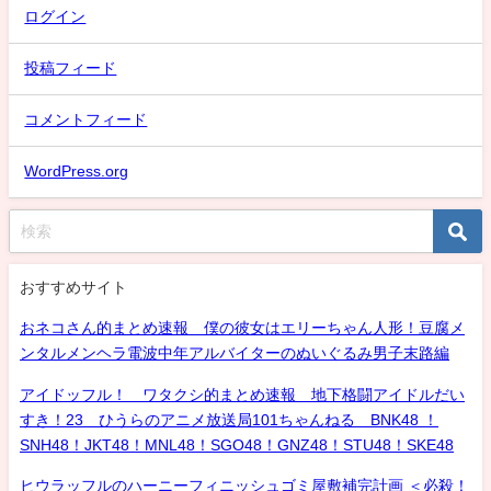
ログイン
投稿フィード
コメントフィード
WordPress.org
おすすめサイト
おネコさん的まとめ速報 僕の彼女はエリーちゃん人形！豆腐メ
ンタルメンヘラ電波中年アルバイターのぬいぐるみ男子末路編
アイドッフル！ ワタクシ的まとめ速報 地下格闘アイドルだい
すき！23 ひうらのアニメ放送局101ちゃんねる BNK48 ！
SNH48！JKT48！MNL48！SGO48！GNZ48！STU48！SKE48
ヒウラッフルのハーニーフィニッシュゴミ屋敷補完計画 ＜必殺！