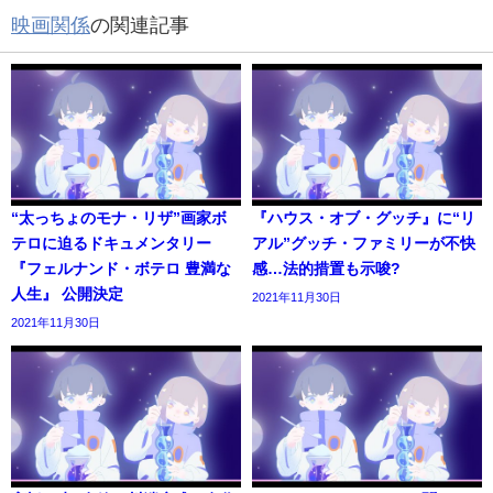
映画関係
の関連記事
“太っちょのモナ・リザ”画家ボ
『ハウス・オブ・グッチ』に“リ
テロに迫るドキュメンタリー
アル”グッチ・ファミリーが不快
『フェルナンド・ボテロ 豊満な
感…法的措置も示唆?
人生』 公開決定
2021年11月30日
2021年11月30日