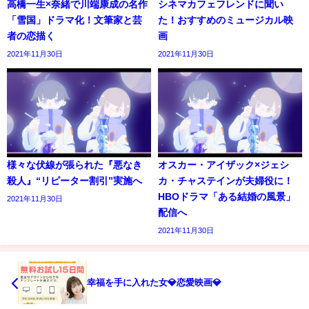
高橋一生×奈緒で川端康成の名作
シネマカフェフレンドに聞い
「雪国」ドラマ化！文筆家と芸
た！おすすめのミュージカル映
者の恋描く
画
2021年11月30日
2021年11月30日
様々な伏線が張られた『悪なき
オスカー・アイザック×ジェシ
殺人』“リピーター割引”実施へ
カ・チャステインが夫婦役に！
HBOドラマ「ある結婚の風景」
2021年11月30日
配信へ
2021年11月30日
幸福を手に入れた女💎恋愛映画💎