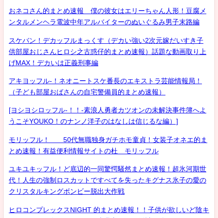
おネコさん的まとめ速報 僕の彼女はエリーちゃん人形！豆腐メ
ンタルメンヘラ電波中年アルバイターのぬいぐるみ男子末路編
スケバン！デカッフルまっくす（デカい強い2次元嫁だいすき子
供部屋おじさんヒロシ之古惑仔的まとめ速報）話題な動画取り上
げMAX！デカいは正義刑事編
アキヨッフル-！ネオニートスケ番長のエキストラ芸能情報局！
（子ども部屋おばさんの自宅警備員的まとめ速報）
[ヨシヨシロッフル-！！-素浪人勇者カツオンの未解決事件簿へよ
うこそYOUKO！のナンノ洋子のはなしは信じるな編）]
モリッフル！ 50代無職独身ガチホモ童貞！女装子オネエ的ま
とめ速報！有益便利情報サイトの杜 モリッフル
ユキユキッフル！ど底辺的一同驚愕騒然まとめ速報！超氷河期世
代！人生の強制ロスカットですべてを失ったキグナス氷子の愛の
クリスタルキングボンビー脱出大作戦
ヒロコンプレックスNIGHT 的まとめ速報！！子供が欲しいど陰キ