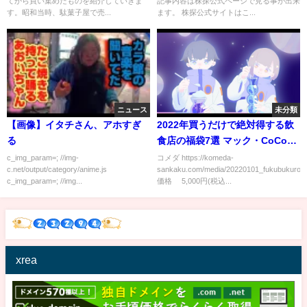
てから買い集めたものを紹介していきま
記事内容は株探公式ページで見る事が出来
す。昭和当時、駄菓子屋で売...
ます。 株探公式サイトはこ...
ニュース
未分類
【画像】イタチさん、アホすぎ
2022年買うだけで絶対得する飲
る
食店の福袋7選 マック・CoCo
壱・ミスド・銀だこ￼
c_img_param=; //img-
コメダ https://komeda-
c.net/output/category/anime.js
sankaku.com/media/20220101_fukubukuro
c_img_param=; //img...
価格 5,000円(税込...
xrea