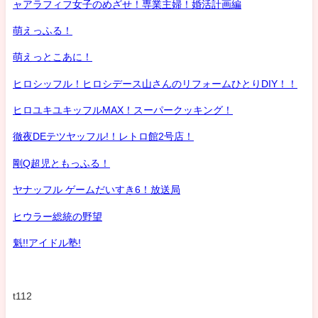
ャアラフィフ女子のめざせ！専業主婦！婚活計画編
萌えっふる！
萌えっとこあに！
ヒロシッフル！ヒロシデース山さんのリフォームひとりDIY！！
ヒロユキユキッフルMAX！スーパークッキング！
徹夜DEテツヤッフル!！レトロ館2号店！
剛Q超児ともっふる！
ヤナッフル ゲームだいすき6！放送局
ヒウラー総統の野望
魁!!アイドル塾!
t112