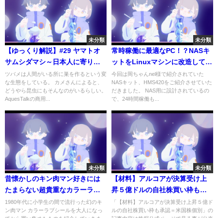
未分類
未分類
【ゆっくり解説】#29 ヤマトオ
常時稼働に最適なPC！？NASキ
サムシダマシ～日本人に寄り添
ットをLinuxマシンに改造して常
い続けた昆虫～
設サーバー化計画！
ツバメは人間がいる所に巣を作るという変
今回は岡ちゃんnel様で紹介されていた
な生態をしている。 カメさんによると、
NASキット、HMS420をご紹介させていた
どうやら昆虫にもそんなのがいるらしい。
だきました。 NAS用に設計されているの
AquesTalkの商用...
で、24時間稼働も...
未分類
未分類
昔懐かしのキン肉マン好きには
【材料】アルコアが決算受け上
たまらない超貴重なカラーラブ
昇５億ドルの自社株買い枠も承
シールを公開 part2
認＝米国株個別
1980年代に小学生の間で流行った幻のキ
「【材料】アルコアが決算受け上昇５億ド
ン肉マン カラーラブシールを大人になっ
ルの自社株買い枠も承認＝米国株個別」の