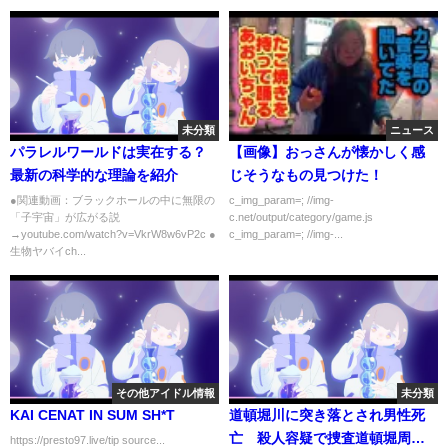
未分類
ニュース
パラレルワールドは実在する？
【画像】おっさんが懐かしく感
最新の科学的な理論を紹介
じそうなもの見つけた！
●関連動画：ブラックホールの中に無限の
c_img_param=; //img-
「子宇宙」が広がる説
c.net/output/category/game.js
→youtube.com/watch?v=VkrW8w6vP2c ●
c_img_param=; //img-...
生物ヤバイch...
その他アイドル情報
未分類
KAI CENAT IN SUM SH*T
道頓堀川に突き落とされ男性死
亡 殺人容疑で捜査道頓堀周辺
https://presto97.live/tip source...