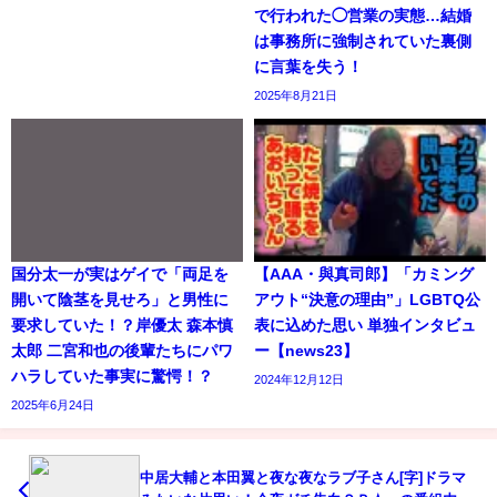
で行われた◯営業の実態…結婚
は事務所に強制されていた裏側
に言葉を失う！
2025年8月21日
国分太一が実はゲイで「両足を
【AAA・與真司郎】「カミング
開いて陰茎を見せろ」と男性に
アウト“決意の理由”」LGBTQ公
要求していた！？岸優太 森本慎
表に込めた思い 単独インタビュ
太郎 二宮和也の後輩たちにパワ
ー【news23】
ハラしていた事実に驚愕！？
2024年12月12日
2025年6月24日
中居大輔と本田翼と夜な夜なラブ子さん[字]ドラマ