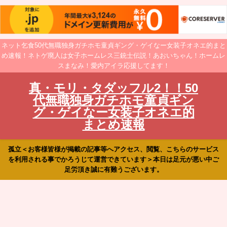
ネット乞食50代無職独身ガチホモ童貞ギング・ゲイなー女装子オネエ的まと
め速報！ネトゲ廃人は女子ホームレス三銃士伝説！あおいちゃん！ホームレ
スまなみ！愛内アイラ応援してます！
真・モリ・タダッフル2！！50
代無職独身ガチホモ童貞ギン
グ・ゲイなー女装子オネエ的
まとめ速報
孤立＜お客様皆様が掲載の記事等へアクセス、閲覧、こちらのサービス
を利用される事でかろうじて運営できています＞本日は足元が悪い中ご
足労頂き誠に有難うございます。