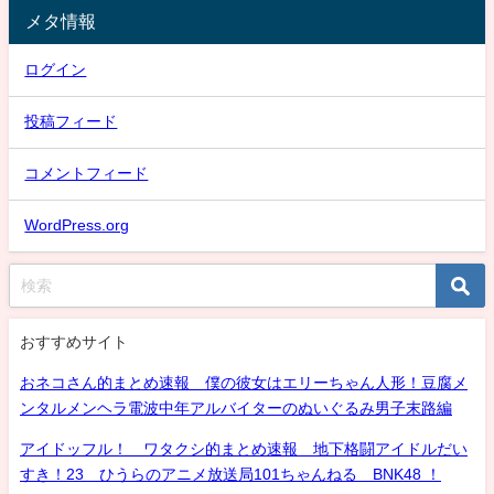
メタ情報
ログイン
投稿フィード
コメントフィード
WordPress.org
おすすめサイト
おネコさん的まとめ速報 僕の彼女はエリーちゃん人形！豆腐メ
ンタルメンヘラ電波中年アルバイターのぬいぐるみ男子末路編
アイドッフル！ ワタクシ的まとめ速報 地下格闘アイドルだい
すき！23 ひうらのアニメ放送局101ちゃんねる BNK48 ！