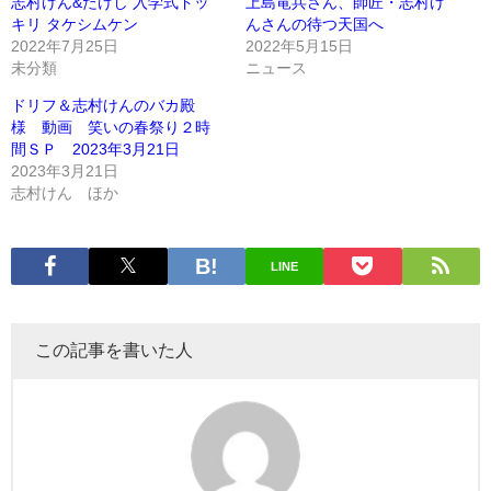
志村けん&たけし 入学式ドッ
上島竜兵さん、師匠・志村け
キリ タケシムケン
んさんの待つ天国へ
2022年7月25日
2022年5月15日
未分類
ニュース
ドリフ＆志村けんのバカ殿
様 動画 笑いの春祭り２時
間ＳＰ 2023年3月21日
2023年3月21日
志村けん ほか
LINE
この記事を書いた人