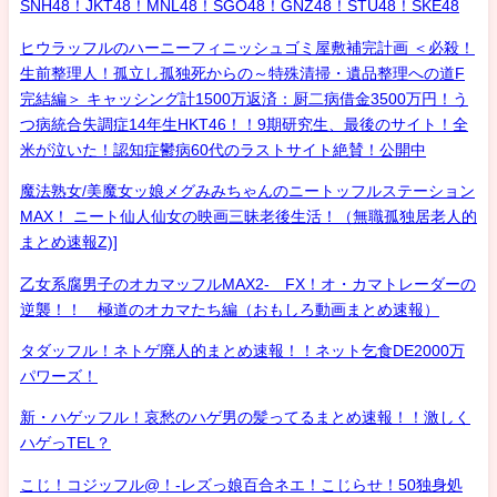
SNH48！JKT48！MNL48！SGO48！GNZ48！STU48！SKE48
ヒウラッフルのハーニーフィニッシュゴミ屋敷補完計画 ＜必殺！
生前整理人！孤立し孤独死からの～特殊清掃・遺品整理への道F
完結編＞ キャッシング計1500万返済：厨二病借金3500万円！う
つ病統合失調症14年生HKT46！！9期研究生、最後のサイト！全
米が泣いた！認知症鬱病60代のラストサイト絶賛！公開中
魔法熟女/美魔女ッ娘メグみみちゃんのニートッフルステーション
MAX！ ニート仙人仙女の映画三昧老後生活！（無職孤独居老人的
まとめ速報Z)]
乙女系腐男子のオカマッフルMAX2- FX！オ・カマトレーダーの
逆襲！！ 極道のオカマたち編（おもしろ動画まとめ速報）
タダッフル！ネトゲ廃人的まとめ速報！！ネット乞食DE2000万
パワーズ！
新・ハゲッフル！哀愁のハゲ男の髪ってるまとめ速報！！激しく
ハゲっTEL？
こじ！コジッフル@！-レズっ娘百合ネエ！こじらせ！50独身処