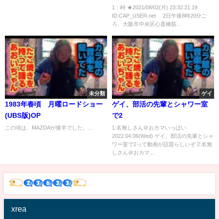
を調べる警察官ら 大阪府警 [峠
1：峠 ★2021/08/02(月) 23:32:21.19
ID:CAP_USER.net 2日午後8時20分ご
★]
ろ、大阪市中央区心斎橋筋...
未分類
ゲイ
1983年春頃 月曜ロードショー
ゲイ、部活の先輩とシャワー室
(UBS版)OP
で2
この頃は、MAZDAが後半でした。...
1:名無しさん＠おカマいっぱい
2022.04.06(Wed) ゲイ、部活の先輩とシャ
ワー室で2って動画が話題らしいぞ 2:名無
しさん＠おカマ...
xrea