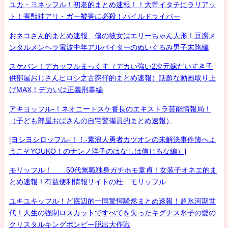
ユカ・ヨネッフル！初老的まとめ速報！！大帝イタチにラリアッ
ト！害獣神アリ・ガー被害に必殺！パイルドライバー
おネコさん的まとめ速報 僕の彼女はエリーちゃん人形！豆腐メ
ンタルメンヘラ電波中年アルバイターのぬいぐるみ男子末路編
スケバン！デカッフルまっくす（デカい強い2次元嫁だいすき子
供部屋おじさんヒロシ之古惑仔的まとめ速報）話題な動画取り上
げMAX！デカいは正義刑事編
アキヨッフル-！ネオニートスケ番長のエキストラ芸能情報局！
（子ども部屋おばさんの自宅警備員的まとめ速報）
[ヨシヨシロッフル-！！-素浪人勇者カツオンの未解決事件簿へよ
うこそYOUKO！のナンノ洋子のはなしは信じるな編）]
モリッフル！ 50代無職独身ガチホモ童貞！女装子オネエ的ま
とめ速報！有益便利情報サイトの杜 モリッフル
ユキユキッフル！ど底辺的一同驚愕騒然まとめ速報！超氷河期世
代！人生の強制ロスカットですべてを失ったキグナス氷子の愛の
クリスタルキングボンビー脱出大作戦