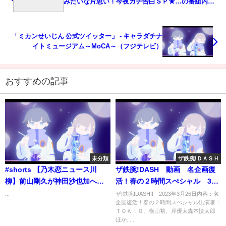
みたいな片思い！今夜ガチ告白ＳＰ★…の番組内容
解析まとめ
「ミカンせいじん 公式ツイッター」 - キャラダチナ
イトミュージアム～MoCA～（フジテレビ）
おすすめの記事
未分類
ザ鉄腕!ＤＡＳＨ
#shorts 【乃木恋ニュース川
ザ鉄腕!DASH 動画 名企画復
柳】前山剛久が神田沙也加への
活！春の２時間スぺシャル 3月
追悼コメント発表も罵倒発覚で
26日
...
ザ!鉄腕!DASH!! 2023年3月26日内容：名
企画復活！春の２時間スぺシャル出演者：
大炎上について一句。
ＴＯＫＩＯ、横山裕、岸優太森本慎太郎
ほか......