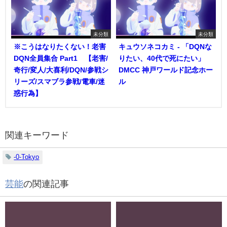
未分類
未分類
※こうはなりたくない！老害
キュウソネコカミ - 「DQNな
DQN全員集合 Part1 【老害/
りたい、40代で死にたい」
奇行/変人/大喜利/DQN/参戦シ
DMCC 神戸ワールド記念ホー
リーズ/スマブラ参戦/電車/迷
ル
惑行為】
関連キーワード
-0-Tokyo
芸能
の関連記事