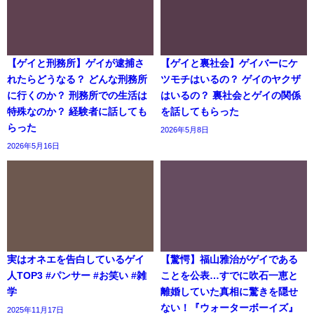
【ゲイと刑務所】ゲイが逮捕さ
【ゲイと裏社会】ゲイバーにケ
れたらどうなる？ どんな刑務所
ツモチはいるの？ ゲイのヤクザ
に行くのか？ 刑務所での生活は
はいるの？ 裏社会とゲイの関係
特殊なのか？ 経験者に話しても
を話してもらった
らった
2026年5月8日
2026年5月16日
実はオネエを告白しているゲイ
【驚愕】福山雅治がゲイである
人TOP3 #パンサー #お笑い #雑
ことを公表…すでに吹石一恵と
学
離婚していた真相に驚きを隠せ
ない！『ウォーターボーイズ』
2025年11月17日