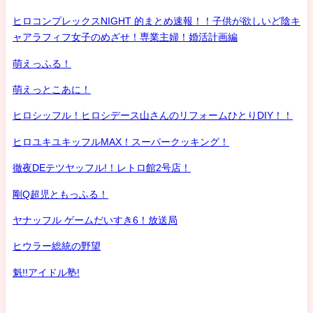
ヒロコンプレックスNIGHT 的まとめ速報！！子供が欲しいど陰キ
ャアラフィフ女子のめざせ！専業主婦！婚活計画編
萌えっふる！
萌えっとこあに！
ヒロシッフル！ヒロシデース山さんのリフォームひとりDIY！！
ヒロユキユキッフルMAX！スーパークッキング！
徹夜DEテツヤッフル!！レトロ館2号店！
剛Q超児ともっふる！
ヤナッフル ゲームだいすき6！放送局
ヒウラー総統の野望
魁!!アイドル塾!