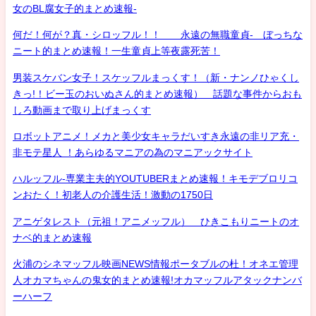
女のBL腐女子的まとめ速報-
何だ！何が？真・シロッフル！！ 永遠の無職童貞- ぼっちな
ニート的まとめ速報！一生童貞上等夜露死苦！
男装スケバン女子！スケッフルまっくす！（新・ナンノひゃくし
きっ!！ビー玉のおいぬさん的まとめ速報） 話題な事件からおも
しろ動画まで取り上げまっくす
ロボットアニメ！メカと美少女キャラだいすき永遠の非リア充・
非モテ星人 ！あらゆるマニアの為のマニアックサイト
ハルッフル-専業主夫的YOUTUBERまとめ速報！キモデブロリコ
ンおたく！初老人の介護生活！激動の1750日
アニゲタレスト（元祖！アニメッフル） ひきこもりニートのオ
ナベ的まとめ速報
火浦のシネマッフル映画NEWS情報ポータブルの杜！オネエ管理
人オカマちゃんの鬼女的まとめ速報!オカマッフルアタックナンバ
ーハーフ