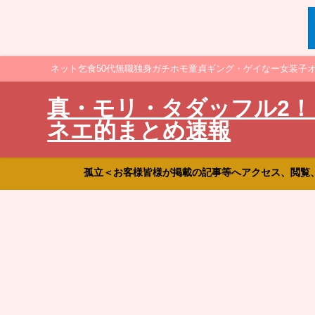
ネット乞食50代無職独身ガチホモ童貞ギング・ゲイなー女装子
真・モリ・タダッフル2！
ネエ的まとめ速報
孤立＜お客様皆様が掲載の記事等へアクセス、閲覧