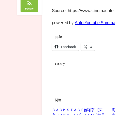
Feedly
Source: https://www.cinemacafe.
powered by
Auto Youtube Summa
共有:
Facebook
X
いいね:
関連
ＢＡＣＫＳＴＡＧＥ[解][字]【東
高
京ディズニーリゾート(Ｒ)「世界
売