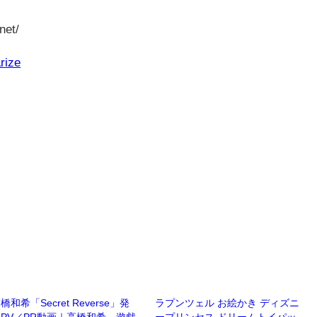
net/
rize
橋和希「Secret Reverse」発
ラプンツェル お絵かき ディズニ
PV／PR動画｜高橋和希 遊戯
ープリンセス ドリームトイパッ