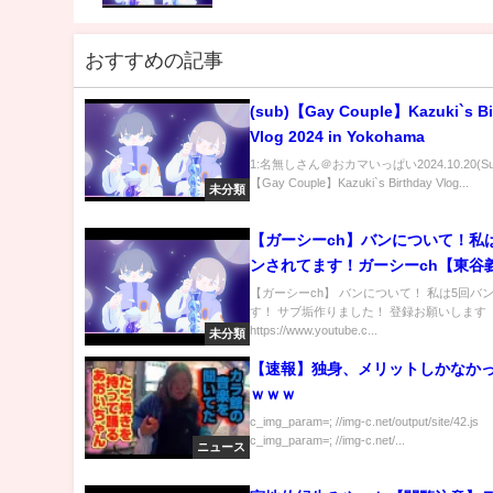
おすすめの記事
(sub)【Gay Couple】Kazuki`s Bi
Vlog 2024 in Yokohama
1:名無しさん＠おカマいっぱい2024.10.20(Sun)
【Gay Couple】Kazuki`s Birthday Vlog...
未分類
【ガーシーch】バンについて！私
ンされてます！ガーシーch【東谷
り抜き
【ガーシーch】 バンについて！ 私は5回バ
す！ サブ垢作りました！ 登録お願いします
https://www.youtube.c...
未分類
【速報】独身、メリットしかなか
ｗｗｗ
c_img_param=; //img-c.net/output/site/42.js
c_img_param=; //img-c.net/...
ニュース