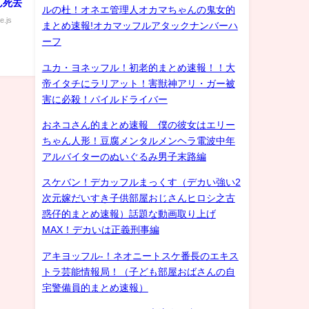
ん死去
ルの杜！オネエ管理人オカマちゃんの鬼女的
e.js
まとめ速報!オカマッフルアタックナンバーハ
ーフ
ユカ・ヨネッフル！初老的まとめ速報！！大
帝イタチにラリアット！害獣神アリ・ガー被
害に必殺！パイルドライバー
おネコさん的まとめ速報 僕の彼女はエリー
ちゃん人形！豆腐メンタルメンヘラ電波中年
アルバイターのぬいぐるみ男子末路編
スケバン！デカッフルまっくす（デカい強い2
次元嫁だいすき子供部屋おじさんヒロシ之古
惑仔的まとめ速報）話題な動画取り上げ
MAX！デカいは正義刑事編
アキヨッフル-！ネオニートスケ番長のエキス
トラ芸能情報局！（子ども部屋おばさんの自
宅警備員的まとめ速報）