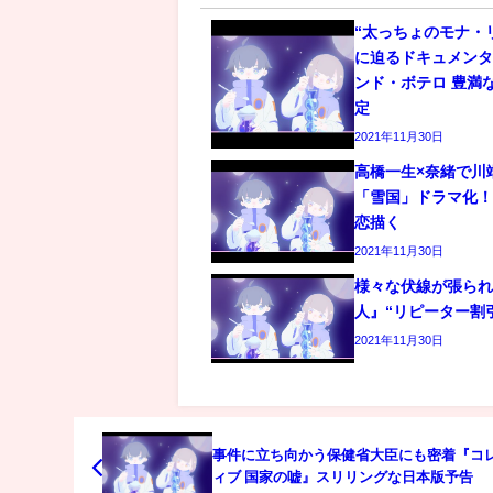
“太っちょのモナ・
に迫るドキュメン
ンド・ボテロ 豊満
定
2021年11月30日
高橋一生×奈緒で川
「雪国」ドラマ化
恋描く
2021年11月30日
様々な伏線が張ら
人』“リピーター割
2021年11月30日
事件に立ち向かう保健省大臣にも密着『コ
ィブ 国家の嘘』スリリングな日本版予告