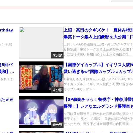
rthday
上沼・高田のクギズケ！ 夏休み特
爆笑トーク集＆上沼豪邸を大公開！[
の番組内容解析まとめ
 (sub)
出典：EPGの番組情報 上沼・高田のクギズケ
み特別編！爆笑トーク集＆上沼豪邸を大公開！
ナに負けず笑いを届け続けた上沼＆高田の名...
未分類
は5回バ
【国際ゲイカップル】イギリス人彼
義和】切
愛い過ぎるw#国際カップル #カップル
際ゲイカップル #同性カップル
ンされてま
1:名無しさん＠おカマいっぱい2023.03.30(Thu
ゲイカップル】イギリス人彼氏が可愛い過ぎる
カップル #カップル ...
未分類
ったｗｗ
【SP拳銃チラッ！警視庁・神奈川県
警護！】レアなエルグランド警護車
田総理大臣の演説警備 連行される
今回は選挙最終日に行われた岸田総理の演説・
様子です！ 見どころ満載！ 前後の演説会場が
だったため、警視庁と神奈川県警の合同警護...
未分類