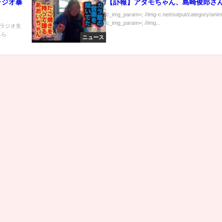
ラジオ暴
【訃報】アダモちゃん、島崎俊郎さ
c_img_param=; //img-c.net/output/category/anim
c_img_param=; //img...
ラジオ生
ちら
ニュース