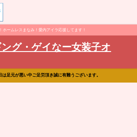
！ホームレスまなみ！愛内アイラ応援してます！
ギング・ゲイなー女装子オ
日は足元が悪い中ご足労頂き誠に有難うございます。