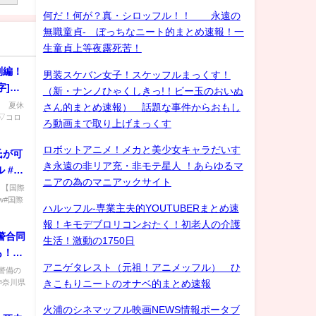
何だ！何が？真・シロッフル！！ 永遠の
無職童貞- ぼっちなニート的まとめ速報！一
生童貞上等夜露死苦！
別編！
男装スケバン女子！スケッフルまっくす！
字]…
（新・ナンノひゃくしきっ!！ビー玉のおいぬ
！ 夏休
さん的まとめ速報） 話題な事件からおもし
▽コロ
ろ動画まで取り上げまっくす
ロボットアニメ！メカと美少女キャラだいす
氏が可
き永遠の非リア充・非モテ星人 ！あらゆるマ
 #国
ニアの為のマニアックサイト
) 【国際
w#国際
ハルッフル-専業主夫的YOUTUBERまとめ速
報！キモデブロリコンおたく！初老人の介護
警合同
生活！激動の1750日
も！岸
アニゲタレスト（元祖！アニメッフル） ひ
人も
警備の
神奈川県
きこもりニートのオナベ的まとめ速報
火浦のシネマッフル映画NEWS情報ポータブ