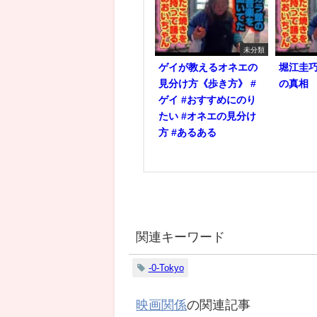
未分類
ゲイが教えるオネエの
堀江圭
見分け方《歩き方》 #
の真相
ゲイ #おすすめにのり
たい #オネエの見分け
方 #あるある
関連キーワード
-0-Tokyo
映画関係
の関連記事