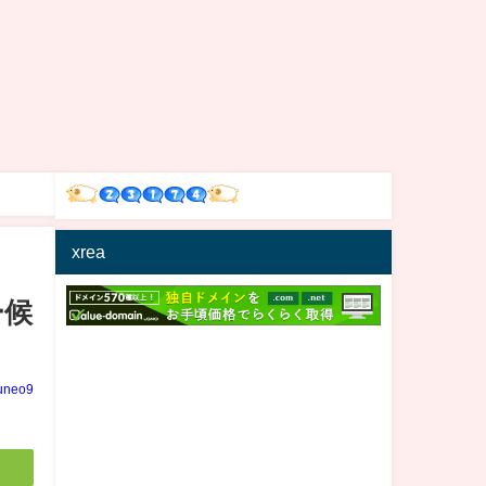
xrea
ー候
uneo9