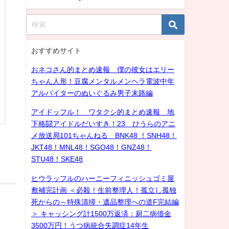
おすすめサイト
おネコさん的まとめ速報 僕の彼女はエリー
ちゃん人形！豆腐メンタルメンヘラ電波中年
アルバイターのぬいぐるみ男子末路編
アイドッフル！ ワタクシ的まとめ速報 地
下格闘アイドルだいすき！23 ひうらのアニ
メ放送局101ちゃんねる BNK48 ！SNH48！
JKT48！MNL48！SGO48！GNZ48！
STU48！SKE48
ヒウラッフルのハーニーフィニッシュゴミ屋
敷補完計画 ＜必殺！生前整理人！孤立し孤独
死からの～特殊清掃・遺品整理への道F完結編
＞ キャッシング計1500万返済：厨二病借金
3500万円！うつ病統合失調症14年生