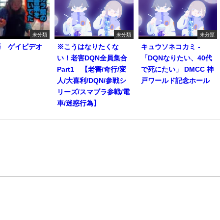
未分類
未分類
未分類
巧 ゲイビデオ
※こうはなりたくな
キュウソネコカミ -
い！老害DQN全員集合
「DQNなりたい、40代
Part1 【老害/奇行/変
で死にたい」 DMCC 神
人/大喜利/DQN/参戦シ
戸ワールド記念ホール
リーズ/スマブラ参戦/電
車/迷惑行為】