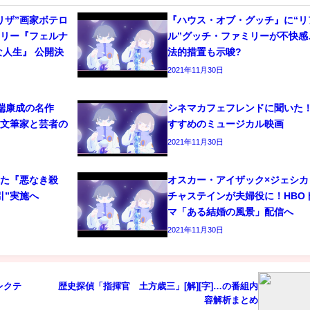
リザ”画家ボテロ
『ハウス・オブ・グッチ』に“リ
タリー『フェルナ
ル”グッチ・ファミリーが不快感
な人生』 公開決
法的措置も示唆?
2021年11月30日
端康成の名作
シネマカフェフレンドに聞いた
！文筆家と芸者の
すすめのミュージカル映画
2021年11月30日
れた『悪なき殺
オスカー・アイザック×ジェシカ
引”実施へ
チャステインが夫婦役に！HBO
マ「ある結婚の風景」配信へ
2021年11月30日
レクテ
歴史探偵「指揮官 土方歳三」[解][字]…の番組内
容解析まとめ