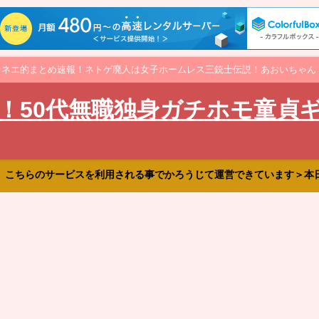
オネエ的まとめ速報！ネトゲ廃人は女子ホームレス三銃士伝説！あおいちゃん
！50代無職独身ガチホモ童貞
、こちらのサービスを利用される事でかろうじて運営できています＞本