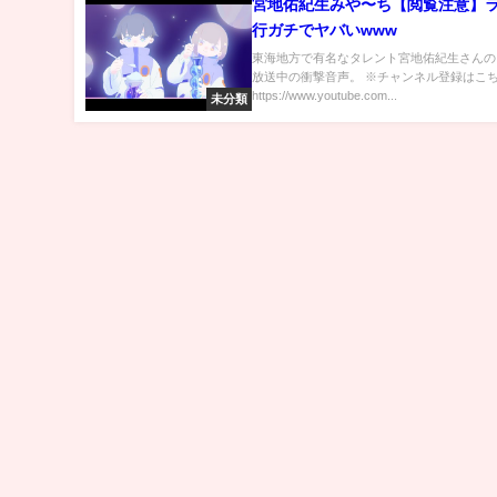
宮地佑紀生みや〜ち【閲覧注意】
行ガチでヤバいwww
東海地方で有名なタレント宮地佑紀生さんの
放送中の衝撃音声。 ※チャンネル登録はこ
https://www.youtube.com...
未分類