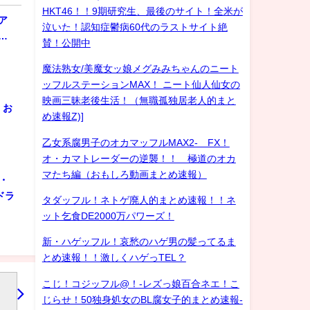
HKT46！！9期研究生、最後のサイト！全米が
ア
泣いた！認知症鬱病60代のラストサイト絶
…
賛！公開中
魔法熟女/美魔女ッ娘メグみみちゃんのニート
ッフルステーションMAX！ ニート仙人仙女の
映画三昧老後生活！（無職孤独居老人的まと
！お
め速報Z)]
乙女系腐男子のオカマッフルMAX2- FX！
オ・カマトレーダーの逆襲！！ 極道のオカ
マたち編（おもしろ動画まとめ速報）
・
ドラ
タダッフル！ネトゲ廃人的まとめ速報！！ネ
ット乞食DE2000万パワーズ！
新・ハゲッフル！哀愁のハゲ男の髪ってるま
とめ速報！！激しくハゲっTEL？
こじ！コジッフル@！-レズっ娘百合ネエ！こ
じらせ！50独身処女のBL腐女子的まとめ速報-