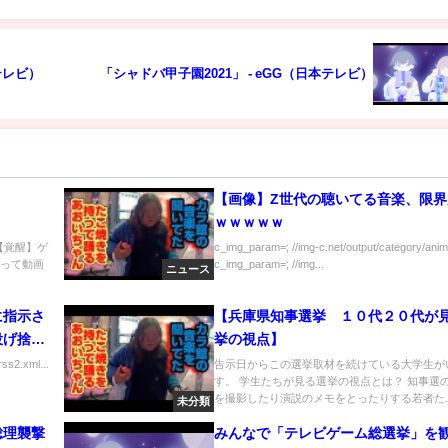
日本テレビ）
「シャドバ甲子園2021」 - eGG（日本テレビ）
【画像】Z世代の聴いてる音楽、限界
ｗｗｗｗｗ
) 【覚醒】ゲ
c_img_param=; //img-c.net/output/category/anim
】って動画
c_img_param=; //img...
ニュース
に指示さ
【兵庫県知事選挙 １０代２０代が
投げ捨て
挙の視点】
ss2.xml...
告示日からこの選挙取材を続けている大学生が
す。 学生たちが見る選挙の視点とは？ 知事選
を撮影したり演説のメモをとったりする若者た..
未分類
総理襲撃
みんなで「テレビゲーム総選挙」を