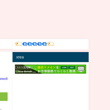
xrea
uneo9