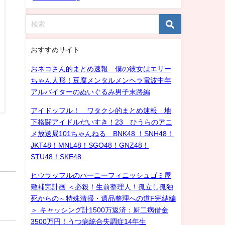
おすすめサイト
おネコさん的まとめ速報 僕の彼女はエリー
ちゃん人形！豆腐メンタルメンヘラ電波中年
アルバイターのぬいぐるみ男子末路編
アイドッフル！ ワタクシ的まとめ速報 地
下格闘アイドルだいすき！23 ひうらのアニ
メ放送局101ちゃんねる BNK48 ！SNH48！
JKT48！MNL48！SGO48！GNZ48！
STU48！SKE48
ヒウラッフルのハーニーフィニッシュゴミ屋
敷補完計画 ＜必殺！生前整理人！孤立し孤独
死からの～特殊清掃・遺品整理への道F完結編
＞ キャッシング計1500万返済：厨二病借金
3500万円！うつ病統合失調症14年生