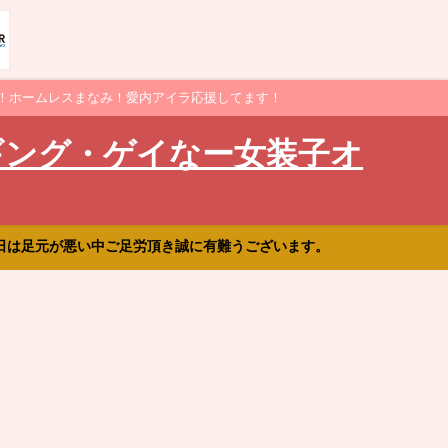
！ホームレスまなみ！愛内アイラ応援してます！
ギング・ゲイなー女装子オ
日は足元が悪い中ご足労頂き誠に有難うございます。