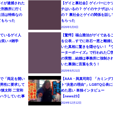
ゲイが逮捕された
【ゲイと裏社会】ゲイバーにケ
な刑務所に行く
チはいるの？ ゲイのヤクザはい
生活は特殊なの
の？ 裏社会とゲイの関係を話し
てもらった
もらった
2026年5月8日
しているゲイ人
【驚愕】福山雅治がゲイである
お笑い #雑学
を公表…すでに吹石一恵と離婚
いた真相に驚きを隠せない！『
ーターボーイズ』で行われた◯
の実態…結婚は事務所に強制さ
いた裏側に言葉を失う！
2025年8月21日
イで「両足を開い
【AAA・與真司郎】「カミング
と男性に要求して
ト“決意の理由”」LGBTQ公表に
本慎太郎 二宮和
めた思い 単独インタビュー
ワハラしていた事
【news23】
2024年12月12日