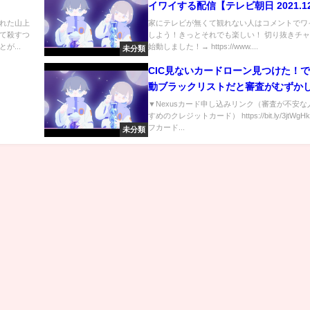
イワイする配信【テレビ朝日 2021.12
19:00～】
れた山上
家にテレビが無くて観れない人はコメントでワ
て殺すつ
しよう！きっとそれでも楽しい！ 切り抜きチ
が...
始動しました！→ https://www....
未分類
CIC見ないカードローン見つけた！て
動ブラックリストだと審査がむずか
由も解説
▼Nexusカード申し込みリンク（審査が不安な
すめのクレジットカード） https://bit.ly/3jtWg
フカード...
未分類