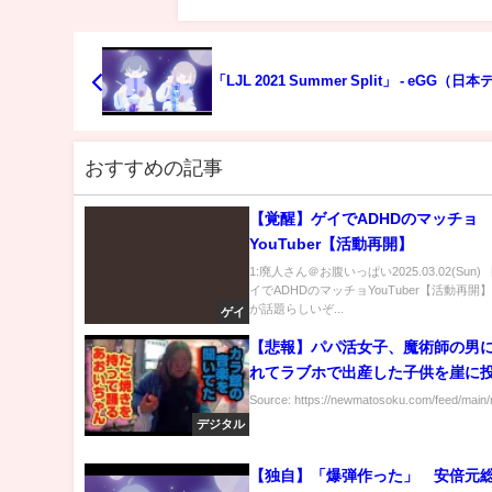
「LJL 2021 Summer Split」 - eGG（
おすすめの記事
【覚醒】ゲイでADHDのマッチョ
YouTuber【活動再開】
1:廃人さん＠お腹いっぱい2025.03.02(Sun
イでADHDのマッチョYouTuber【活動再開
が話題らしいぞ...
ゲイ
【悲報】パパ活女子、魔術師の男
れてラブホで出産した子供を崖に
殺害
Source: https://newmatosoku.com/feed/main/r
デジタル
【独自】「爆弾作った」 安倍元