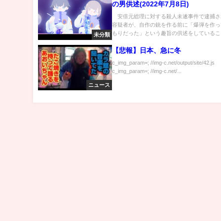
の男供述(2022年7月8日)
安倍元総理に対する殺人未遂事件で逮捕さ
容疑者が、自作の銃を作る前に「爆弾を作っ
もりだった」という趣旨の供述をしていること
未分類
【悲報】日本、急に冬
c_img_param=; //img-c.net/output/site/42.js
c_img_param=; //img-c.net/...
ニュース