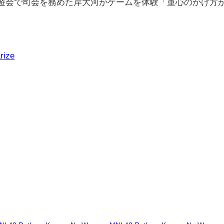
ィア向け試遊会で司会を務めた岸大河がゲームを体験「重心のかけ方
rize