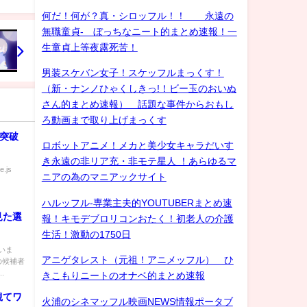
何だ！何が？真・シロッフル！！ 永遠の
無職童貞- ぼっちなニート的まとめ速報！一
生童貞上等夜露死苦！
男装スケバン女子！スケッフルまっくす！
（新・ナンノひゃくしきっ!！ビー玉のおいぬ
さん的まとめ速報） 話題な事件からおもし
ろ動画まで取り上げまっくす
突破
ロボットアニメ！メカと美少女キャラだいす
き永遠の非リア充・非モテ星人 ！あらゆるマ
e.js
ニアの為のマニアックサイト
ハルッフル-専業主夫的YOUTUBERまとめ速
見た選
報！キモデブロリコンおたく！初老人の介護
生活！激動の1750日
いま
アニゲタレスト（元祖！アニメッフル） ひ
の候補者
.
きこもりニートのオナベ的まとめ速報
観てワ
火浦のシネマッフル映画NEWS情報ポータブ