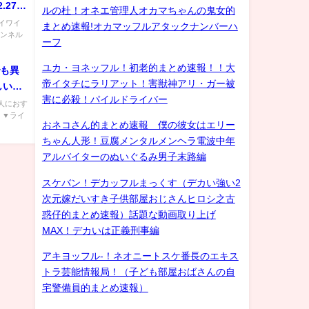
.27
ルの杜！オネエ管理人オカマちゃんの鬼女的
イワイ
まとめ速報!オカマッフルアタックナンバーハ
ャンネル
ーフ
ユカ・ヨネッフル！初老的まとめ速報！！大
゙も異
帝イタチにラリアット！害獣神アリ・ガー被
しい理
害に必殺！パイルドライバー
人におす
Hk ▼ライ
おネコさん的まとめ速報 僕の彼女はエリー
ちゃん人形！豆腐メンタルメンヘラ電波中年
アルバイターのぬいぐるみ男子末路編
スケバン！デカッフルまっくす（デカい強い2
次元嫁だいすき子供部屋おじさんヒロシ之古
惑仔的まとめ速報）話題な動画取り上げ
MAX！デカいは正義刑事編
アキヨッフル-！ネオニートスケ番長のエキス
トラ芸能情報局！（子ども部屋おばさんの自
宅警備員的まとめ速報）