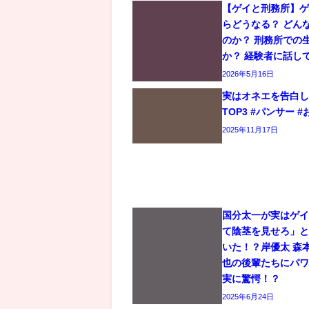
【ゲイと刑務所】
らどうなる？ どん
のか？ 刑務所での
か？ 経験者に話し
2026年5月16日
実はオネエを告白
TOP3 #パンサー #
2025年11月17日
国分太一が実はゲ
て陰茎を見せろ」
いた！？岸優太 森
也の後輩たちにパ
実に驚愕！？
2025年6月24日