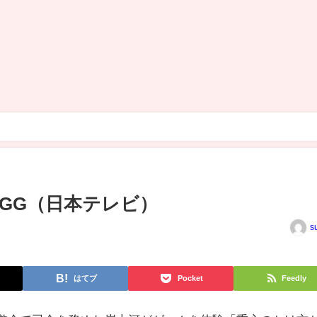
）
」 - eGG（日本テレビ）
s
はてブ
Pocket
Feedly