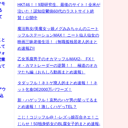
ツモ
HKT46！！9期研究生、最後のサイト！全米が
る
泣いた！認知症鬱病60代のラストサイト絶
て
賛！公開中
魔法熟女/美魔女ッ娘メグみみちゃんのニート
ッフルステーションMAX！ ニート仙人仙女の
こと
映画三昧老後生活！（無職孤独居老人的まと
して
め速報Z)]
ウォ
乙女系腐男子のオカマッフルMAX2- FX！
営業
オ・カマトレーダーの逆襲！！ 極道のオカ
れて
マたち編（おもしろ動画まとめ速報）
タダッフル！ネトゲ廃人的まとめ速報！！ネ
アウ
ット乞食DE2000万パワーズ！
込
新・ハゲッフル！哀愁のハゲ男の髪ってるま
とめ速報！！激しくハゲっTEL？
こじ！コジッフル@！-レズっ娘百合ネエ！こ
じらせ！50独身処女のBL腐女子的まとめ速報-