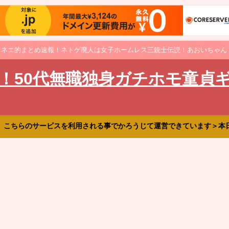
オネエ的まとめ速報！ネトゲ廃人は女子ホームレス三銃士伝説！あおいちゃん
！50代無職独身ガチホモ童貞
、こちらのサービスを利用される事でかろうじて運営できています＞本