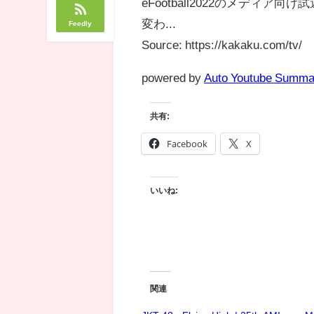
eFootball2022のメデ
変わ...
Feedly
Source: https://kakaku.com/tv/
powered by
Auto Youtube Summa
共有:
Facebook
X
いいね:
関連