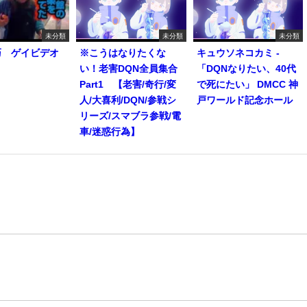
未分類
未分類
未分類
巧 ゲイビデオ
※こうはなりたくな
キュウソネコカミ -
い！老害DQN全員集合
「DQNなりたい、40代
Part1 【老害/奇行/変
で死にたい」 DMCC 神
人/大喜利/DQN/参戦シ
戸ワールド記念ホール
リーズ/スマブラ参戦/電
車/迷惑行為】