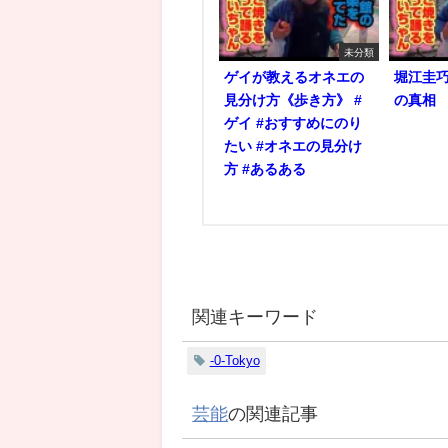
未分類
ゲイが教えるオネエの
堀江圭
見分け方《歩き方》 #
の真相
ゲイ #おすすめにのり
たい #オネエの見分け
方 #あるある
関連キーワード
-0-Tokyo
芸能
の関連記事