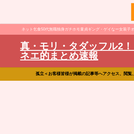
ネット乞食50代無職独身ガチホモ童貞ギング・ゲイなー女装子
真・モリ・タダッフル2！
ネエ的まとめ速報
孤立＜お客様皆様が掲載の記事等へアクセス、閲覧