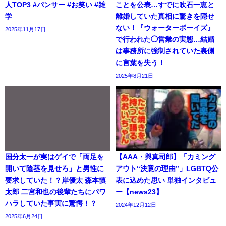
人TOP3 #パンサー #お笑い #雑
ことを公表…すでに吹石一恵と
学
離婚していた真相に驚きを隠せ
ない！『ウォーターボーイズ』
2025年11月17日
で行われた◯営業の実態…結婚
は事務所に強制されていた裏側
に言葉を失う！
2025年8月21日
国分太一が実はゲイで「両足を
【AAA・與真司郎】「カミング
開いて陰茎を見せろ」と男性に
アウト“決意の理由”」LGBTQ公
要求していた！？岸優太 森本慎
表に込めた思い 単独インタビュ
太郎 二宮和也の後輩たちにパワ
ー【news23】
ハラしていた事実に驚愕！？
2024年12月12日
2025年6月24日