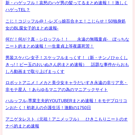
新・ハゲッフル！哀愁のハゲ男の髪ってるまとめ速報！！激しく
ハゲっTEL？
こじ！コジッフル@！-レズっ娘百合ネエ！こじらせ！50独身処
女のBL腐女子的まとめ速報-
何だ！何が？真・シロッフル！！ 永遠の無職童貞- ぼっちな
ニート的まとめ速報！一生童貞上等夜露死苦！
男装スケバン女子！スケッフルまっくす！（新・ナンノひゃくし
きっ!！ビー玉のおいぬさん的まとめ速報） 話題な事件からおも
しろ動画まで取り上げまっくす
ロボットアニメ！メカと美少女キャラだいすき永遠の非リア充・
非モテ星人 ！あらゆるマニアの為のマニアックサイト
ハルッフル-専業主夫的YOUTUBERまとめ速報！キモデブロリコ
ンおたく！初老人の介護生活！激動の1750日
アニゲタレスト（元祖！アニメッフル） ひきこもりニートのオ
ナベ的まとめ速報