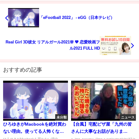
「eFootball 2022」 - eGG（日本テレビ）
Real Girl 3D彼女 リアルガール2021🌸 💙 恋愛映画フ
ル2021 FULL HD
おすすめの記事
未分類
ニュース
ひろゆきがMacbookを絶対買わ
【台風】宅配ピザ屋「九州の皆
ない理由。使ってる人怖くない
さんに大事なお話がありま
の？また、MacかWindowsどち
す…」