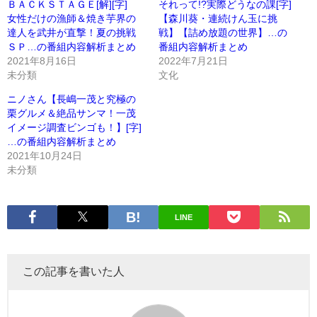
ＢＡＣＫＳＴＡＧＥ[解][字]
それって!?実際どうなの課[字]
女性だけの漁師＆焼き芋界の
【森川葵・連続けん玉に挑
達人を武井が直撃！夏の挑戦
戦】【詰め放題の世界】…の
ＳＰ…の番組内容解析まとめ
番組内容解析まとめ
2021年8月16日
2022年7月21日
未分類
文化
ニノさん【長嶋一茂と究極の
栗グルメ＆絶品サンマ！一茂
イメージ調査ビンゴも！】[字]
…の番組内容解析まとめ
2021年10月24日
未分類
LINE
この記事を書いた人