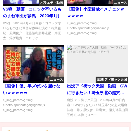
バラエティ動画
ニュース
VS魂 動画 コロッケ率いるも
【画像】小室哲哉イメチェンｗ
のまね軍団が参戦 2023年1月
ｗｗｗｗ
26日
VS魂 2023年1月26日内容：コロッケ率
c_img_param=; //img-
いるものまね軍団が参戦出演者：相葉雅
c.net/output/category/anime.js
紀 風間俊介 佐藤勝利藤井流星 岸優
c_img_param=; //img...
太 浮所飛貴 コロッケ、...
ニュース
出没!アド街ック天国
【画像】僕、半ズボンを履けな
出没アド街ック天国 動画 GW
いｗｗｗｗｗ
に行きたい！埼玉県北の超穴
場 4月29日
c_img_param=; //img-
出没!アド街ック天国 2023年4月29日内
c.net/output/category/game.js
容：GWに行きたい！埼玉県北の超穴場出
c_img_param=; //img-...
演者：井ノ原快彦 峰竜太、薬丸裕英山田
五郎 山本博（ロバー...