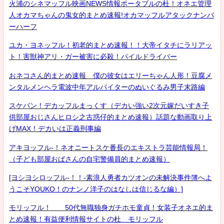
火浦のシネマッフル映画NEWS情報ポータブルの杜！オネエ管理
人オカマちゃんの鬼女的まとめ速報!オカマッフルアタックナンバ
ーハーフ
ユカ・ヨネッフル！初老的まとめ速報！！大帝イタチにラリアッ
ト！害獣神アリ・ガー被害に必殺！パイルドライバー
おネコさん的まとめ速報 僕の彼女はエリーちゃん人形！豆腐メ
ンタルメンヘラ電波中年アルバイターのぬいぐるみ男子末路編
スケバン！デカッフルまっくす（デカい強い2次元嫁だいすき子
供部屋おじさんヒロシ之古惑仔的まとめ速報）話題な動画取り上
げMAX！デカいは正義刑事編
アキヨッフル-！ネオニートスケ番長のエキストラ芸能情報局！
（子ども部屋おばさんの自宅警備員的まとめ速報）
[ヨシヨシロッフル-！！-素浪人勇者カツオンの未解決事件簿へよ
うこそYOUKO！のナンノ洋子のはなしは信じるな編）]
モリッフル！ 50代無職独身ガチホモ童貞！女装子オネエ的ま
とめ速報！有益便利情報サイトの杜 モリッフル