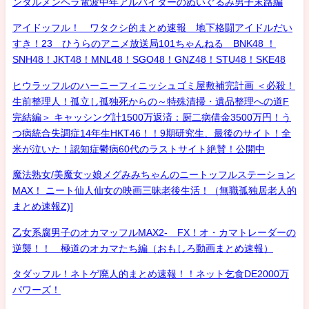
ンタルメンヘラ電波中年アルバイターのぬいぐるみ男子末路編
アイドッフル！ ワタクシ的まとめ速報 地下格闘アイドルだい
すき！23 ひうらのアニメ放送局101ちゃんねる BNK48 ！
SNH48！JKT48！MNL48！SGO48！GNZ48！STU48！SKE48
ヒウラッフルのハーニーフィニッシュゴミ屋敷補完計画 ＜必殺！
生前整理人！孤立し孤独死からの～特殊清掃・遺品整理への道F
完結編＞ キャッシング計1500万返済：厨二病借金3500万円！う
つ病統合失調症14年生HKT46！！9期研究生、最後のサイト！全
米が泣いた！認知症鬱病60代のラストサイト絶賛！公開中
魔法熟女/美魔女ッ娘メグみみちゃんのニートッフルステーション
MAX！ ニート仙人仙女の映画三昧老後生活！（無職孤独居老人的
まとめ速報Z)]
乙女系腐男子のオカマッフルMAX2- FX！オ・カマトレーダーの
逆襲！！ 極道のオカマたち編（おもしろ動画まとめ速報）
タダッフル！ネトゲ廃人的まとめ速報！！ネット乞食DE2000万
パワーズ！