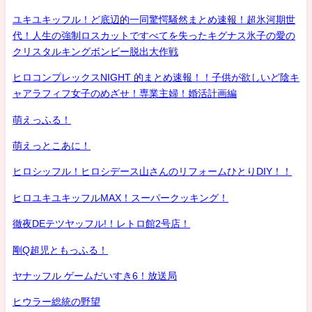
ユキユキッフル！ど底辺的一同驚愕騒然まとめ速報！超氷河期世
代！人生の強制ロスカットですべてを失ったキグナス氷子の愛の
クリスタルキングボンビー脱出大作戦
ヒロコンプレックスNIGHT 的まとめ速報！！子供が欲しいど陰キ
ャアラフィフ女子のめざせ！専業主婦！婚活計画編
萌えっふる！
萌えっとこあに！
ヒロシッフル！ヒロシデース山さんのリフォームひとりDIY！！
ヒロユキユキッフルMAX！スーパークッキング！
徹夜DEテツヤッフル!！レトロ館2号店！
剛Q超児ともっふる！
ヤナッフル ゲームだいすき6！放送局
ヒウラー総統の野望