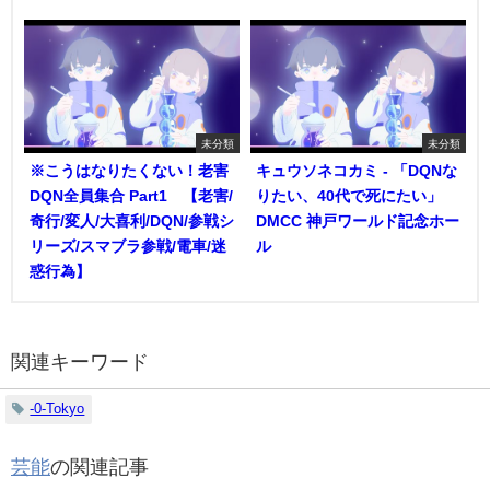
未分類
未分類
※こうはなりたくない！老害
キュウソネコカミ - 「DQNな
DQN全員集合 Part1 【老害/
りたい、40代で死にたい」
奇行/変人/大喜利/DQN/参戦シ
DMCC 神戸ワールド記念ホー
リーズ/スマブラ参戦/電車/迷
ル
惑行為】
関連キーワード
-0-Tokyo
芸能
の関連記事