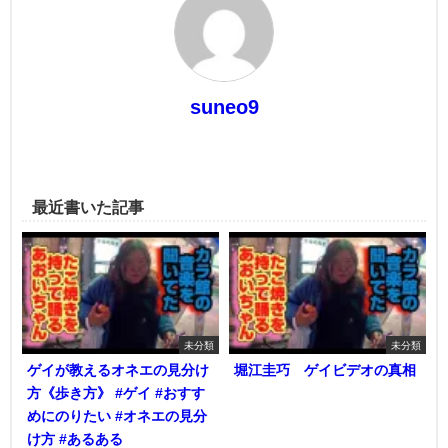
suneo9
最近書いた記事
未分類
未分類
ゲイが教えるオネエの見分け
堀江圭巧 ゲイビデオの真相
方《歩き方》 #ゲイ #おすす
めにのりたい #オネエの見分
け方 #あるある