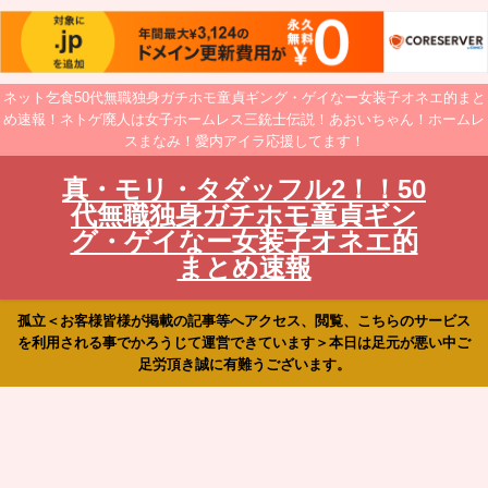
ネット乞食50代無職独身ガチホモ童貞ギング・ゲイなー女装子オネエ的まと
め速報！ネトゲ廃人は女子ホームレス三銃士伝説！あおいちゃん！ホームレ
スまなみ！愛内アイラ応援してます！
真・モリ・タダッフル2！！50
代無職独身ガチホモ童貞ギン
グ・ゲイなー女装子オネエ的
まとめ速報
孤立＜お客様皆様が掲載の記事等へアクセス、閲覧、こちらのサービス
を利用される事でかろうじて運営できています＞本日は足元が悪い中ご
足労頂き誠に有難うございます。