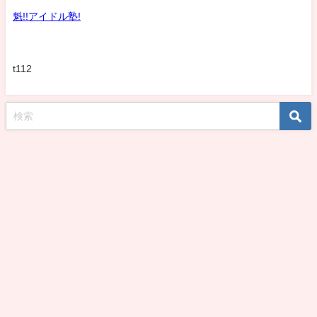
魁!!アイドル塾!
t112
koshirohiroko39jp All Rights Reserved.