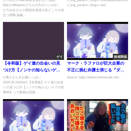
ひろゆきがMacbookを買わない理由。
c_img_param=; //img-c.net/output/site/42.js
MacかWindowsどちらの方がいいのか。
c_img_param=; //img-c.net/...
らの方がいいのかひろゆきが回
ひろゆきさんの雑談生放送の見どころや役
答する【切り抜き/論破】
立つ情報 論破...
ゲイ
映画関係
【令和版】ゲイ達の出会いの見
マーク・ラファロが巨大企業の
つけ方【ノンケの知らないゲイ
不正に挑む弁護士演じる『ダー
の世界#5】
ク・ウォーターズ』公開決定
1:廃人さん＠お腹いっぱい
Source: https://www.cinemacafe.net/...
2026.06.15(Mon) 【令和版】ゲイ達の出会
いの見つけ方【ノンケの知らないゲイの世
界#5】って動画が話題...