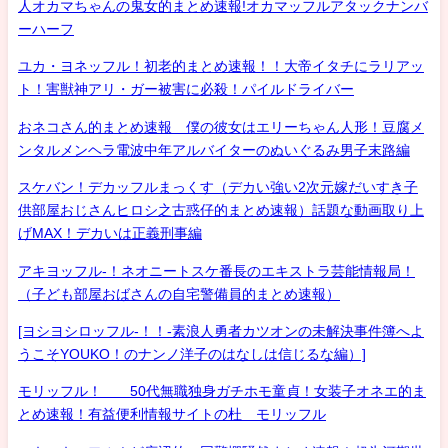
人オカマちゃんの鬼女的まとめ速報!オカマッフルアタックナンバ
ーハーフ
ユカ・ヨネッフル！初老的まとめ速報！！大帝イタチにラリアッ
ト！害獣神アリ・ガー被害に必殺！パイルドライバー
おネコさん的まとめ速報 僕の彼女はエリーちゃん人形！豆腐メ
ンタルメンヘラ電波中年アルバイターのぬいぐるみ男子末路編
スケバン！デカッフルまっくす（デカい強い2次元嫁だいすき子
供部屋おじさんヒロシ之古惑仔的まとめ速報）話題な動画取り上
げMAX！デカいは正義刑事編
アキヨッフル-！ネオニートスケ番長のエキストラ芸能情報局！
（子ども部屋おばさんの自宅警備員的まとめ速報）
[ヨシヨシロッフル-！！-素浪人勇者カツオンの未解決事件簿へよ
うこそYOUKO！のナンノ洋子のはなしは信じるな編）]
モリッフル！ 50代無職独身ガチホモ童貞！女装子オネエ的ま
とめ速報！有益便利情報サイトの杜 モリッフル