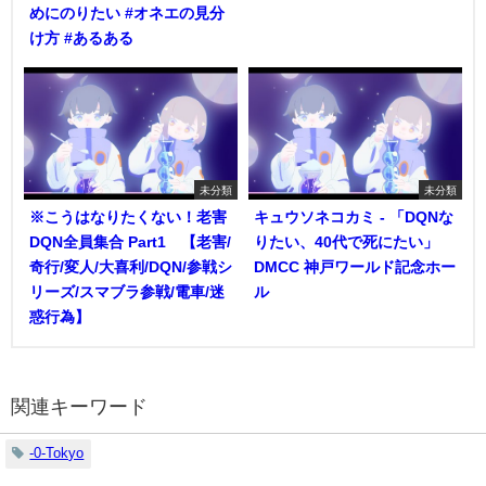
めにのりたい #オネエの見分
け方 #あるある
未分類
未分類
※こうはなりたくない！老害
キュウソネコカミ - 「DQNな
DQN全員集合 Part1 【老害/
りたい、40代で死にたい」
奇行/変人/大喜利/DQN/参戦シ
DMCC 神戸ワールド記念ホー
リーズ/スマブラ参戦/電車/迷
ル
惑行為】
関連キーワード
-0-Tokyo