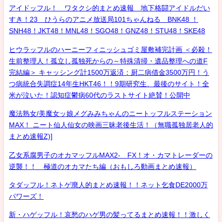
アイドッフル！ ワタクシ的まとめ速報 地下格闘アイドルだい
すき！23 ひうらのアニメ放送局101ちゃんねる BNK48 ！
SNH48！JKT48！MNL48！SGO48！GNZ48！STU48！SKE48
ヒウラッフルのハーニーフィニッシュゴミ屋敷補完計画 ＜必殺！
生前整理人！孤立し孤独死からの～特殊清掃・遺品整理への道F
完結編＞ キャッシング計1500万返済：厨二病借金3500万円！う
つ病統合失調症14年生HKT46！！9期研究生、最後のサイト！全
米が泣いた！認知症鬱病60代のラストサイト絶賛！公開中
魔法熟女/美魔女ッ娘メグみみちゃんのニートッフルステーション
MAX！ ニート仙人仙女の映画三昧老後生活！（無職孤独居老人的
まとめ速報Z)]
乙女系腐男子のオカマッフルMAX2- FX！オ・カマトレーダーの
逆襲！！ 極道のオカマたち編（おもしろ動画まとめ速報）
タダッフル！ネトゲ廃人的まとめ速報！！ネット乞食DE2000万
パワーズ！
新・ハゲッフル！哀愁のハゲ男の髪ってるまとめ速報！！激しく