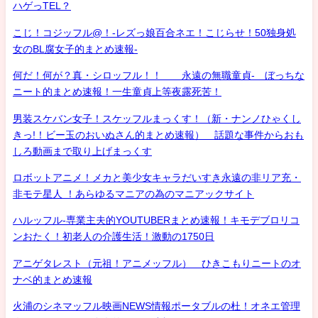
ハゲっTEL？
こじ！コジッフル@！-レズっ娘百合ネエ！こじらせ！50独身処
女のBL腐女子的まとめ速報-
何だ！何が？真・シロッフル！！ 永遠の無職童貞- ぼっちな
ニート的まとめ速報！一生童貞上等夜露死苦！
男装スケバン女子！スケッフルまっくす！（新・ナンノひゃくし
きっ!！ビー玉のおいぬさん的まとめ速報） 話題な事件からおも
しろ動画まで取り上げまっくす
ロボットアニメ！メカと美少女キャラだいすき永遠の非リア充・
非モテ星人 ！あらゆるマニアの為のマニアックサイト
ハルッフル-専業主夫的YOUTUBERまとめ速報！キモデブロリコ
ンおたく！初老人の介護生活！激動の1750日
アニゲタレスト（元祖！アニメッフル） ひきこもりニートのオ
ナベ的まとめ速報
火浦のシネマッフル映画NEWS情報ポータブルの杜！オネエ管理