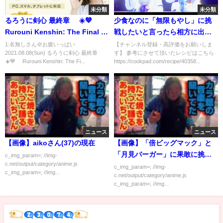
未分類
未分類
るろうに剣心 最終章 ☀️💙
少食なのに「無限もやし」に挑
Rurouni Kenshin: The Final
戦したいと言ったら相方に出演
🌸 恋愛映画フル2021
拒否されました。
1:名無しさん＠お腹いっぱい
【チャンネル登録・高評価をお願いしま
2021.08.08(Sun) るろうに剣心 最終章
す】 参考にさせて頂いたレシピはこちら
☀️💙 Rurouni Kenshin: The Fi...
https://cookpad.com/recipe/40358...
ニュース
ニュース
【画像】aikoさん(37)の現在
【画像】「倍ビッグマック」と
「月見バーガー」に果敢に挑む
c_img_param=; //img-
c.net/output/category/anime.js
JCが撮られる
c_img_param=; //img-
c_img_param=; //img...
c.net/output/category/anime.js
c_img_param=; //img...