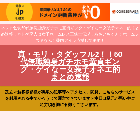
ネット乞食50代無職独身ガチホモ童貞ギング・ゲイなー女装子オネエ的まと
め速報！ネトゲ廃人は女子ホームレス三銃士伝説！あおいちゃん！ホームレ
スまなみ！愛内アイラ応援してます！
真・モリ・タダッフル2！！50
代無職独身ガチホモ童貞ギン
グ・ゲイなー女装子オネエ的
まとめ速報
孤立＜お客様皆様が掲載の記事等へアクセス、閲覧、こちらのサービス
を利用される事でかろうじて運営できています＞本日は足元が悪い中ご
足労頂き誠に有難うございます。