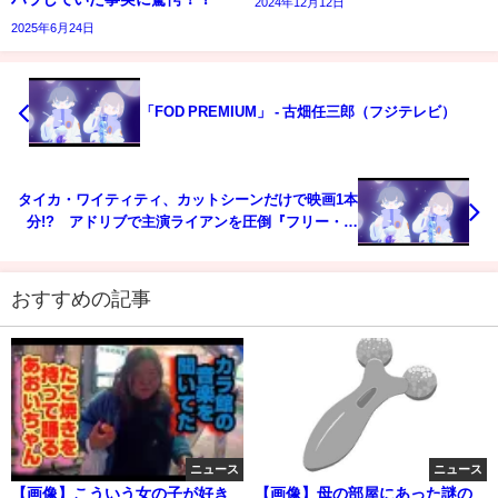
2024年12月12日
2025年6月24日
「FOD PREMIUM」 - 古畑任三郎（フジテレビ）
タイカ・ワイティティ、カットシーンだけで映画1本
分!? アドリブで主演ライアンを圧倒『フリー・ガ
イ』
おすすめの記事
ニュース
ニュース
【画像】こういう女の子が好き
【画像】母の部屋にあった謎の