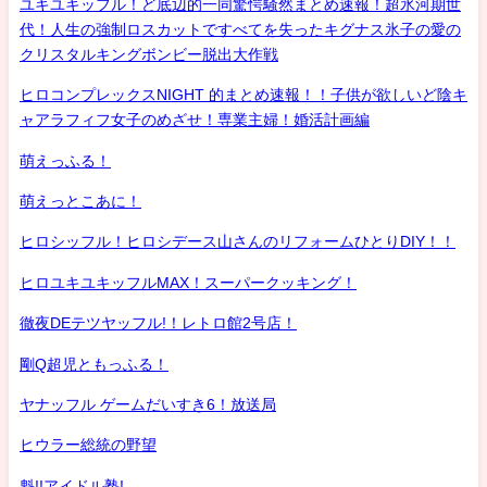
ユキユキッフル！ど底辺的一同驚愕騒然まとめ速報！超氷河期世
代！人生の強制ロスカットですべてを失ったキグナス氷子の愛の
クリスタルキングボンビー脱出大作戦
ヒロコンプレックスNIGHT 的まとめ速報！！子供が欲しいど陰キ
ャアラフィフ女子のめざせ！専業主婦！婚活計画編
萌えっふる！
萌えっとこあに！
ヒロシッフル！ヒロシデース山さんのリフォームひとりDIY！！
ヒロユキユキッフルMAX！スーパークッキング！
徹夜DEテツヤッフル!！レトロ館2号店！
剛Q超児ともっふる！
ヤナッフル ゲームだいすき6！放送局
ヒウラー総統の野望
魁!!アイドル塾!