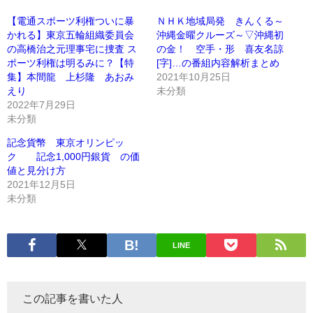
【電通スポーツ利権ついに暴
ＮＨＫ地域局発 きんくる～
かれる】東京五輪組織委員会
沖縄金曜クルーズ～▽沖縄初
の高橋治之元理事宅に捜査 ス
の金！ 空手・形 喜友名諒
ポーツ利権は明るみに？【特
[字]…の番組内容解析まとめ
集】本間龍 上杉隆 あおみ
2021年10月25日
えり
未分類
2022年7月29日
未分類
記念貨幣 東京オリンピッ
ク 記念1,000円銀貨 の価
値と見分け方
2021年12月5日
未分類
LINE
この記事を書いた人