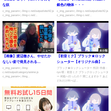
な奴
銀色の物体・・・
c_img_param=; //img-c.net/output/site/42.js
c_img_param=; //img-c.net/output/site/42.js
c_img_param=; //img-c.net/...
c_img_param=; //img-c.net/...
ニュース
未分類
【画像】渡辺徹さん、やせたか
【初音ミク】ブラック★ロック
なしい姿で発見される…
シューター【オリジナル曲】
PV
c_img_param=; //img-
ブラック★ロックシューター 作詞･作曲：
c.net/output/category/anime.js
ryo 唄：初音ミク ブラックロックシュータ
c_img_param=; //img...
ー 何処へ行ったの？ 聞こえますか？ あと
どれだけ叫べば...