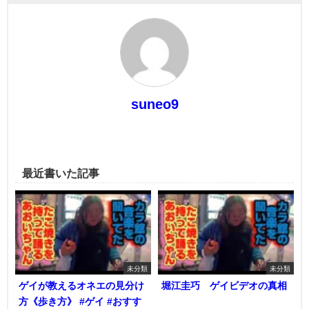
suneo9
最近書いた記事
未分類
未分類
ゲイが教えるオネエの見分け
堀江圭巧 ゲイビデオの真相
方《歩き方》 #ゲイ #おすす