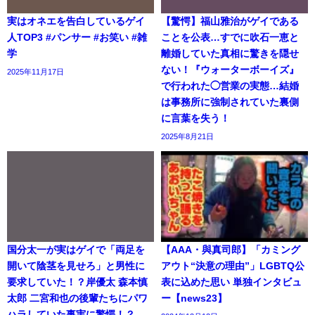
実はオネエを告白しているゲイ
【驚愕】福山雅治がゲイである
人TOP3 #パンサー #お笑い #雑
ことを公表…すでに吹石一恵と
学
離婚していた真相に驚きを隠せ
ない！『ウォーターボーイズ』
2025年11月17日
で行われた◯営業の実態…結婚
は事務所に強制されていた裏側
に言葉を失う！
2025年8月21日
国分太一が実はゲイで「両足を
【AAA・與真司郎】「カミング
開いて陰茎を見せろ」と男性に
アウト“決意の理由”」LGBTQ公
要求していた！？岸優太 森本慎
表に込めた思い 単独インタビュ
太郎 二宮和也の後輩たちにパワ
ー【news23】
ハラしていた事実に驚愕！？