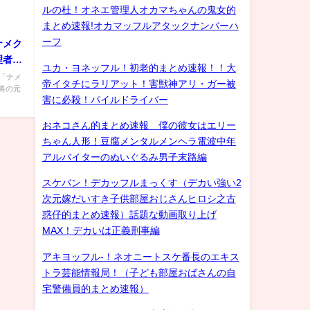
ルの杜！オネエ管理人オカマちゃんの鬼女的
まとめ速報!オカマッフルアタックナンバーハ
ーフ
ナメク
理者は
ユカ・ヨネッフル！初老的まとめ速報！！大
et 「ナメ
帝イタチにラリアット！害獣神アリ・ガー被
将の元
害に必殺！パイルドライバー
おネコさん的まとめ速報 僕の彼女はエリー
ちゃん人形！豆腐メンタルメンヘラ電波中年
アルバイターのぬいぐるみ男子末路編
スケバン！デカッフルまっくす（デカい強い2
次元嫁だいすき子供部屋おじさんヒロシ之古
惑仔的まとめ速報）話題な動画取り上げ
MAX！デカいは正義刑事編
アキヨッフル-！ネオニートスケ番長のエキス
トラ芸能情報局！（子ども部屋おばさんの自
宅警備員的まとめ速報）