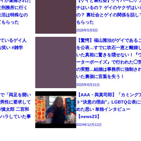
ゲイが逮捕された
【ゲイと裏社会】ゲイバーにケ
な刑務所に行く
チはいるの？ ゲイのヤクザはい
生活は特殊なの
の？ 裏社会とゲイの関係を話し
てもらった
もらった
2026年5月8日
しているゲイ人
【驚愕】福山雅治がゲイである
お笑い #雑学
を公表…すでに吹石一恵と離婚
いた真相に驚きを隠せない！『
ーターボーイズ』で行われた◯
の実態…結婚は事務所に強制さ
いた裏側に言葉を失う！
2025年8月21日
イで「両足を開い
【AAA・與真司郎】「カミング
と男性に要求して
ト“決意の理由”」LGBTQ公表に
本慎太郎 二宮和
めた思い 単独インタビュー
ワハラしていた事
【news23】
2024年12月12日