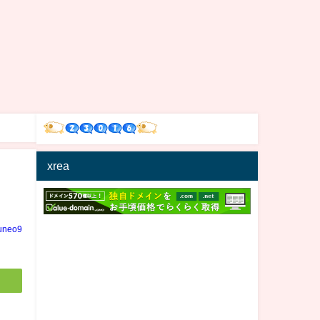
xrea
uneo9