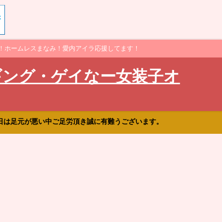
！ホームレスまなみ！愛内アイラ応援してます！
ギング・ゲイなー女装子オ
日は足元が悪い中ご足労頂き誠に有難うございます。