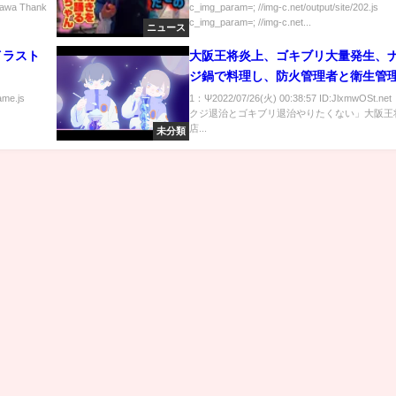
awa Thank
c_img_param=; //img-c.net/output/site/202.js
c_img_param=; //img-c.net...
ニュース
イラスト
大阪王将炎上、ゴキブリ大量発生、
ジ鍋で料理し、防火管理者と衛生管
架空の人だった
ame.js
1：Ψ2022/07/26(火) 00:38:57 ID:JlxmwOSt.n
クジ退治とゴキブリ退治やりたくない」大阪王
店...
未分類