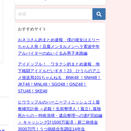
おすすめサイト
おネコさん的まとめ速報 僕の彼女はエリー
ちゃん人形！豆腐メンタルメンヘラ電波中年
アルバイターのぬいぐるみ男子末路編
アイドッフル！ ワタクシ的まとめ速報 地
下格闘アイドルだいすき！23 ひうらのアニ
メ放送局101ちゃんねる BNK48 ！SNH48！
JKT48！MNL48！SGO48！GNZ48！
STU48！SKE48
ヒウラッフルのハーニーフィニッシュゴミ屋
敷補完計画 ＜必殺！生前整理人！孤立し孤独
死からの～特殊清掃・遺品整理への道F完結編
＞ キャッシング計1500万返済：厨二病借金
3500万円！うつ病統合失調症14年生