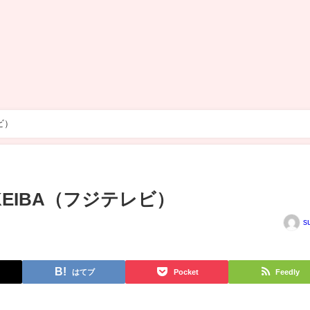
ビ）
のKEIBA（フジテレビ）
s
はてブ
Pocket
Feedly