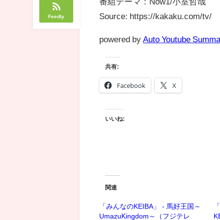
番組テーマ：Now1/小室哲哉
Source: https://kakaku.com/tv/
Feedly
powered by
Auto Youtube Summa
共有:
Facebook
X
いいね:
関連
「みんなのKEIBA」 - 馬好王国～
「
UmazuKingdom～（フジテレ
K