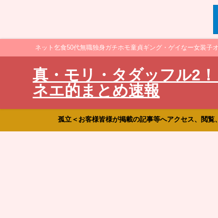
ネット乞食50代無職独身ガチホモ童貞ギング・ゲイなー女装子
真・モリ・タダッフル2！
ネエ的まとめ速報
孤立＜お客様皆様が掲載の記事等へアクセス、閲覧