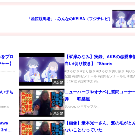
「函館競馬場」 - みんなのKEIBA（フジテレビ）
ルをプロ
【峯岸みなみ】実録、AKBの恋愛事
ジャー】
白い/切り抜き】 #Shorts
-------
#ひろゆき #切り抜き #ひろゆき切り抜き #夜
配信 #質問ゼメナール #質問ゼメナール切り抜き
ボ #対談 #西村博之 #h...
未分類
わい子ち
ニューハーフやオナベに質問コーナー
弾 咲樂屋
nime.js
Source: シネマッフル...
未分類
gawa
【画像】堂本光一さん、髪の毛がと
 3rd
ないことなっていた