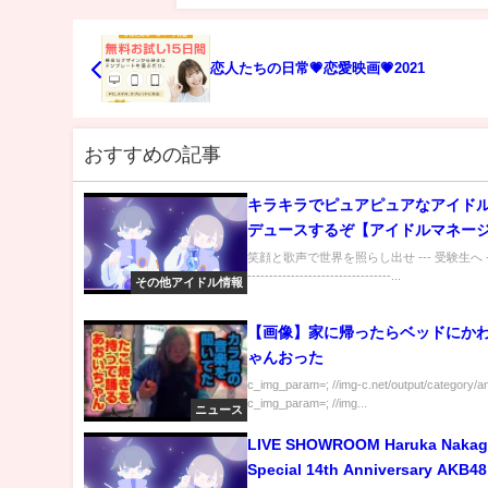
恋人たちの日常💗恋愛映画💗2021
おすすめの記事
キラキラでピュアピュアなアイド
デュースするぞ【アイドルマネー
笑顔と歌声で世界を照らし出せ --- 受験生へ ------
---------------------------------...
その他アイドル情報
【画像】家に帰ったらベッドにか
ゃんおった
c_img_param=; //img-c.net/output/category/a
c_img_param=; //img...
ニュース
LIVE SHOWROOM Haruka Naka
Special 14th Anniversary AKB48