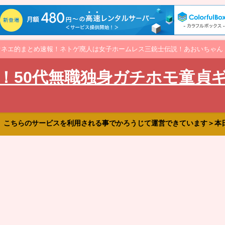
オネエ的まとめ速報！ネトゲ廃人は女子ホームレス三銃士伝説！あおいちゃん
！50代無職独身ガチホモ童貞
、こちらのサービスを利用される事でかろうじて運営できています＞本