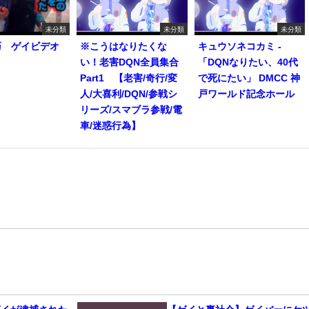
未分類
未分類
未分類
巧 ゲイビデオ
※こうはなりたくな
キュウソネコカミ -
い！老害DQN全員集合
「DQNなりたい、40代
Part1 【老害/奇行/変
で死にたい」 DMCC 神
人/大喜利/DQN/参戦シ
戸ワールド記念ホール
リーズ/スマブラ参戦/電
車/迷惑行為】