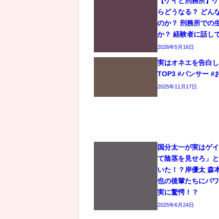
【ゲイと刑務所】
らどうなる？ どん
のか？ 刑務所での
か？ 経験者に話し
2026年5月16日
実はオネエを告白
TOP3 #パンサー #
2025年11月17日
国分太一が実はゲ
て陰茎を見せろ」
いた！？岸優太 森
也の後輩たちにパ
実に驚愕！？
2025年6月24日