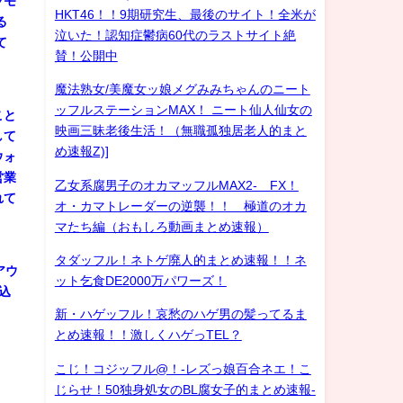
ツモ
HKT46！！9期研究生、最後のサイト！全米が
る
泣いた！認知症鬱病60代のラストサイト絶
て
賛！公開中
魔法熟女/美魔女ッ娘メグみみちゃんのニート
ッフルステーションMAX！ ニート仙人仙女の
こと
映画三昧老後生活！（無職孤独居老人的まと
して
め速報Z)]
ウォ
営業
乙女系腐男子のオカマッフルMAX2- FX！
れて
オ・カマトレーダーの逆襲！！ 極道のオカ
マたち編（おもしろ動画まとめ速報）
タダッフル！ネトゲ廃人的まとめ速報！！ネ
アウ
ット乞食DE2000万パワーズ！
込
新・ハゲッフル！哀愁のハゲ男の髪ってるま
とめ速報！！激しくハゲっTEL？
こじ！コジッフル@！-レズっ娘百合ネエ！こ
じらせ！50独身処女のBL腐女子的まとめ速報-