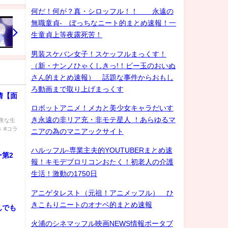
何だ！何が？真・シロッフル！！ 永遠の
無職童貞- ぼっちなニート的まとめ速報！一
生童貞上等夜露死苦！
男装スケバン女子！スケッフルまっくす！
（新・ナンノひゃくしきっ!！ビー玉のおいぬ
さん的まとめ速報） 話題な事件からおもし
ろ動画まで取り上げまっくす
情【面
ロボットアニメ！メカと美少女キャラだいす
き永遠の非リア充・非モテ星人 ！あらゆるマ
な夜な生
 #コラ
ニアの為のマニアックサイト
ハルッフル-専業主夫的YOUTUBERまとめ速
第2
報！キモデブロリコンおたく！初老人の介護
生活！激動の1750日
アニゲタレスト（元祖！アニメッフル） ひ
きこもりニートのオナベ的まとめ速報
んでも
火浦のシネマッフル映画NEWS情報ポータブ