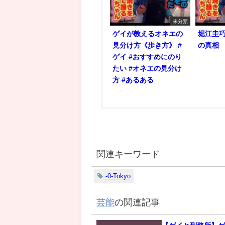
未分類
ゲイが教えるオネエの
堀江圭
見分け方《歩き方》 #
の真相
ゲイ #おすすめにのり
たい #オネエの見分け
方 #あるある
関連キーワード
-0-Tokyo
芸能
の関連記事