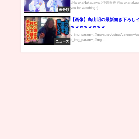
Generation ( 8 April 2021 )
#HarukaNakagawa #仲川遥香 #harukanakag
you for watching :)...
未分類
【画像】鳥山明の最新書き下ろし
ｗｗｗｗｗｗｗｗ
c_img_param=; //img-c.net/output/category/g
c_img_param=; //img-...
ニュース