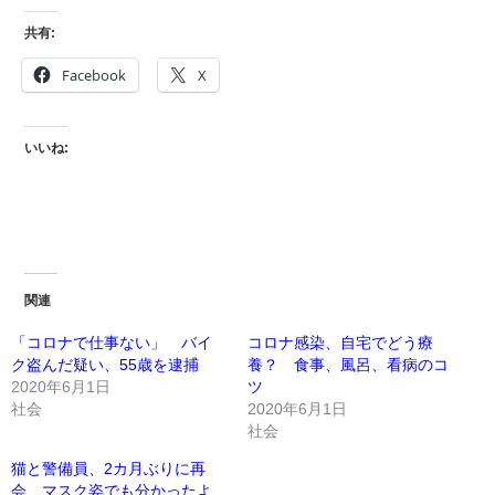
共有:
Facebook
X
いいね:
関連
「コロナで仕事ない」 バイ
コロナ感染、自宅でどう療
ク盗んだ疑い、55歳を逮捕
養？ 食事、風呂、看病のコ
2020年6月1日
ツ
社会
2020年6月1日
社会
猫と警備員、2カ月ぶりに再
会 マスク姿でも分かったよ