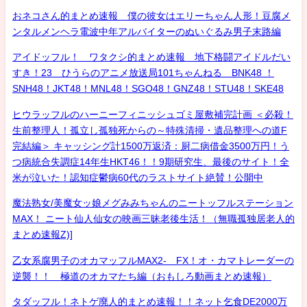
おネコさん的まとめ速報 僕の彼女はエリーちゃん人形！豆腐メ
ンタルメンヘラ電波中年アルバイターのぬいぐるみ男子末路編
アイドッフル！ ワタクシ的まとめ速報 地下格闘アイドルだい
すき！23 ひうらのアニメ放送局101ちゃんねる BNK48 ！
SNH48！JKT48！MNL48！SGO48！GNZ48！STU48！SKE48
ヒウラッフルのハーニーフィニッシュゴミ屋敷補完計画 ＜必殺！
生前整理人！孤立し孤独死からの～特殊清掃・遺品整理への道F
完結編＞ キャッシング計1500万返済：厨二病借金3500万円！う
つ病統合失調症14年生HKT46！！9期研究生、最後のサイト！全
米が泣いた！認知症鬱病60代のラストサイト絶賛！公開中
魔法熟女/美魔女ッ娘メグみみちゃんのニートッフルステーション
MAX！ ニート仙人仙女の映画三昧老後生活！（無職孤独居老人的
まとめ速報Z)]
乙女系腐男子のオカマッフルMAX2- FX！オ・カマトレーダーの
逆襲！！ 極道のオカマたち編（おもしろ動画まとめ速報）
タダッフル！ネトゲ廃人的まとめ速報！！ネット乞食DE2000万