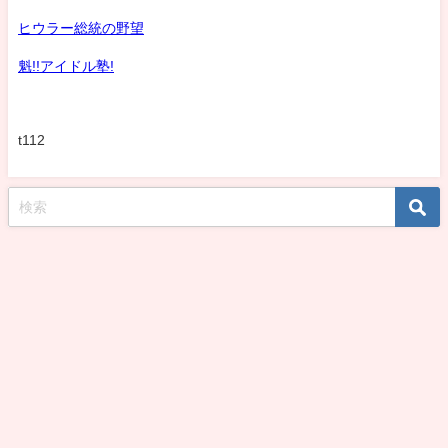
ヒウラー総統の野望
魁!!アイドル塾!
t112