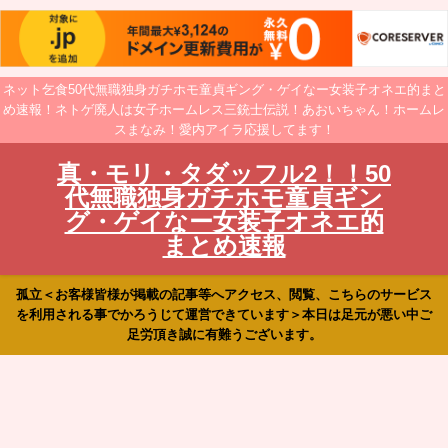
ネット乞食50代無職独身ガチホモ童貞ギング・ゲイなー女装子オネエ的まと
め速報！ネトゲ廃人は女子ホームレス三銃士伝説！あおいちゃん！ホームレ
スまなみ！愛内アイラ応援してます！
真・モリ・タダッフル2！！50
代無職独身ガチホモ童貞ギン
グ・ゲイなー女装子オネエ的
まとめ速報
孤立＜お客様皆様が掲載の記事等へアクセス、閲覧、こちらのサービス
を利用される事でかろうじて運営できています＞本日は足元が悪い中ご
足労頂き誠に有難うございます。