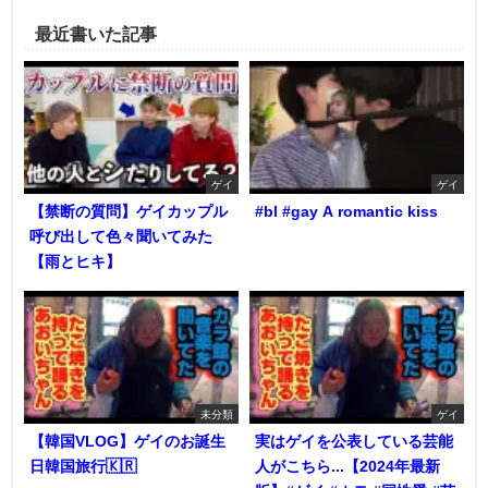
最近書いた記事
ゲイ
ゲイ
【禁断の質問】ゲイカップル
#bl #gay A romantic kiss
呼び出して色々聞いてみた
【雨とヒキ】
未分類
ゲイ
【韓国VLOG】ゲイのお誕生
実はゲイを公表している芸能
日韓国旅行🇰🇷
人がこちら...【2024年最新