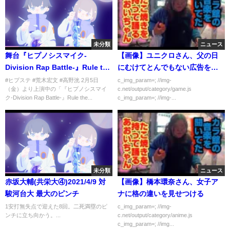
未分類
ニュース
舞台『ヒプノシスマイク-
【画像】ユニクロさん、父の日
Division Rap Battle-』Rule the
にむけてとんでもない広告を掲
Stage -track.4- ダイジェスト映
載してしまう
#ヒプステ #荒木宏文 #高野洸 2月5日
c_img_param=; //img-
（金）より上演中の「『ヒプノシスマイ
c.net/output/category/game.js
像
ク-Division Rap Battle-』Rule the...
c_img_param=; //img-...
未分類
ニュース
赤坂大輔(共栄大④)2021/4/9 対
【画像】橋本環奈さん、女子ア
駿河台大 最大のピンチ
ナに格の違いを見せつける
1安打無失点で迎えた8回。二死満塁のピ
c_img_param=; //img-
ンチに立ち向かう。...
c.net/output/category/anime.js
c_img_param=; //img...