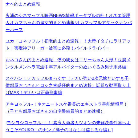
ナベ的まとめ速報
火浦のシネマッフル映画NEWS情報ポータブルの杜！オネエ管理
人オカマちゃんの鬼女的まとめ速報!オカマッフルアタックナンバ
ーハーフ
ユカ・ヨネッフル！初老的まとめ速報！！大帝イタチにラリアッ
ト！害獣神アリ・ガー被害に必殺！パイルドライバー
おネコさん的まとめ速報 僕の彼女はエリーちゃん人形！豆腐メ
ンタルメンヘラ電波中年アルバイターのぬいぐるみ男子末路編
スケバン！デカッフルまっくす（デカい強い2次元嫁だいすき子
供部屋おじさんヒロシ之古惑仔的まとめ速報）話題な動画取り上
げMAX！デカいは正義刑事編
アキヨッフル-！ネオニートスケ番長のエキストラ芸能情報局！
（子ども部屋おばさんの自宅警備員的まとめ速報）
[ヨシヨシロッフル-！！-素浪人勇者カツオンの未解決事件簿へよ
うこそYOUKO！のナンノ洋子のはなしは信じるな編）]