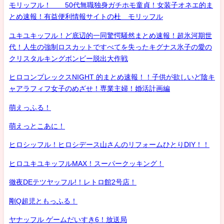
モリッフル！ 50代無職独身ガチホモ童貞！女装子オネエ的ま
とめ速報！有益便利情報サイトの杜 モリッフル
ユキユキッフル！ど底辺的一同驚愕騒然まとめ速報！超氷河期世
代！人生の強制ロスカットですべてを失ったキグナス氷子の愛の
クリスタルキングボンビー脱出大作戦
ヒロコンプレックスNIGHT 的まとめ速報！！子供が欲しいど陰キ
ャアラフィフ女子のめざせ！専業主婦！婚活計画編
萌えっふる！
萌えっとこあに！
ヒロシッフル！ヒロシデース山さんのリフォームひとりDIY！！
ヒロユキユキッフルMAX！スーパークッキング！
徹夜DEテツヤッフル!！レトロ館2号店！
剛Q超児ともっふる！
ヤナッフル ゲームだいすき6！放送局