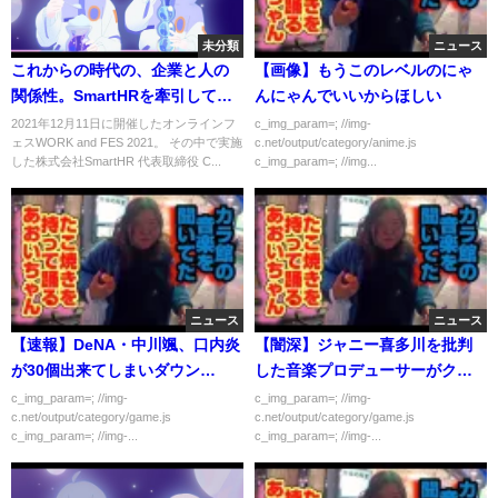
未分類
ニュース
これからの時代の、企業と人の
【画像】もうこのレベルのにゃ
関係性。SmartHRを牽引してき
んにゃんでいいからほしい
た二人が、今考えること｜
2021年12月11日に開催したオンラインフ
c_img_param=; //img-
ェスWORK and FES 2021。 その中で実施
c.net/output/category/anime.js
WORK and FES 2021
した株式会社SmartHR 代表取締役 C...
c_img_param=; //img...
ニュース
ニュース
【速報】DeNA・中川颯、口内炎
【闇深】ジャニー喜多川を批判
が30個出来てしまいダウン…
した音楽プロデューサーがク
ビ！！！！！
c_img_param=; //img-
c_img_param=; //img-
c.net/output/category/game.js
c.net/output/category/game.js
c_img_param=; //img-...
c_img_param=; //img-...