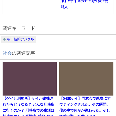
版】#ゲイ #ホモ #同性愛 #芸
能人
関連キーワード
朝日新聞デジタル
社会
の関連記事
【ゲイと刑務所】ゲイが逮捕さ
【54歳ゲイ】同窓会で親友にア
れたらどうなる？ どんな刑務所
ウティングされた。その瞬間、
に行くのか？ 刑務所での生活は
僕の中で何かが終わった。そし