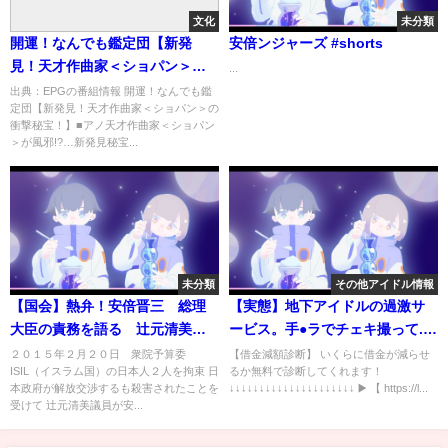
文化
未分類
開運！なんでも鑑定団【新発
安倍ンジャーズ #shorts
見！天才作曲家＜ショパン＞の
...
衝撃秘宝！】[字]…の番組内容解
出典：EPGの番組情報 開運！なんでも鑑
定団【新発見！天才作曲家＜ショパン＞の
析まとめ
衝撃秘宝！】■アノ天才作曲家＜ショパン
＞が風邪!?…新発見秘宝...
未分類
その他アイドル情報
【国会】熱弁！安倍晋三 総理
【実態】地下アイドルの過激サ
大臣の責務を語る 辻元清美を
ービス。手●ラでチェキ撮って...
圧倒
唾入りカクテルを振る舞う。
２０１５年２月２０日 衆院予算委
【借金減額診断】 いくらに借金が減らせ
ISIL（イスラム国）の日本人２人を拘束 日
るか無料で診断してくれます！
本政府が解放交渉するも殺害されたことを
↓↓↓↓↓↓↓↓↓↓↓↓↓↓↓↓↓↓↓↓↓ ▶️ 【 https://l...
受けて 辻元清美議員が安...