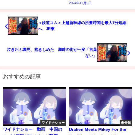
2024年12月5日
＜鉄道コム＞上越新幹線の所要時間を最大7分短縮
へ、JR東
泣き叫ぶ園児、抱きしめた 湖畔の街が一変「言葉
ない」
おすすめの記事
ワイドナショー
未分類
ワイドナショー 動画 中国の
Draken Meets Mikey For the