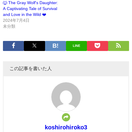
🐺 The Gray Wolf's Daughter:
A Captivating Tale of Survival
and Love in the Wild ❤️
2024年7月4日
未分類
LINE
この記事を書いた人
koshirohiroko3