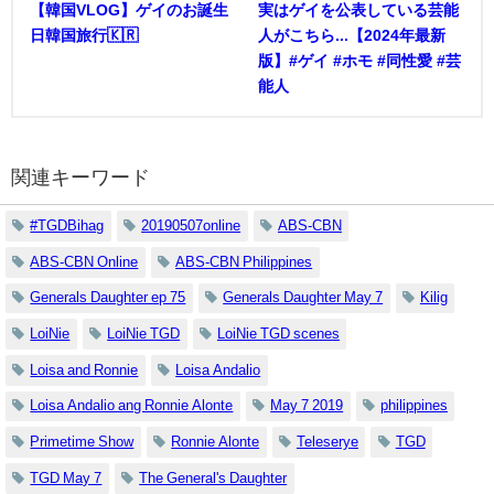
【韓国VLOG】ゲイのお誕生
実はゲイを公表している芸能
日韓国旅行🇰🇷
人がこちら...【2024年最新
版】#ゲイ #ホモ #同性愛 #芸
能人
関連キーワード
#TGDBihag
20190507online
ABS-CBN
ABS-CBN Online
ABS-CBN Philippines
Generals Daughter ep 75
Generals Daughter May 7
Kilig
LoiNie
LoiNie TGD
LoiNie TGD scenes
Loisa and Ronnie
Loisa Andalio
Loisa Andalio ang Ronnie Alonte
May 7 2019
philippines
Primetime Show
Ronnie Alonte
Teleserye
TGD
TGD May 7
The General's Daughter