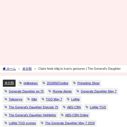
ホーム
未分類
Claire feels kilig to Ivan's gestures | The General's Daughter
未分類
philippines
20190507online
Primetime Show
Generals Daughter ep 75
Ronnie Alonte
Generals Daughter May 7
Teleserye
Kilig
TGD May 7
LoiNie
The General's Daughter Episode 75
ABS-CBN
LoiNie TGD
The General's Daughter Highlights
ABS-CBN Online
LoiNie TGD scenes
The Generals Daughter May 7 2019