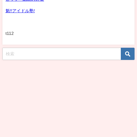
魁!!アイドル塾!
t112
koshirohiroko39jp All Rights Reserved.