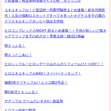
とめ速報！有益便利情報サイトの杜 モリッフル
ユキユキッフル！ど底辺的一同驚愕騒然まとめ速報！超氷河期世
代！人生の強制ロスカットですべてを失ったキグナス氷子の愛の
クリスタルキングボンビー脱出大作戦
ヒロコンプレックスNIGHT 的まとめ速報！！子供が欲しいど陰キ
ャアラフィフ女子のめざせ！専業主婦！婚活計画編
萌えっふる！
萌えっとこあに！
ヒロシッフル！ヒロシデース山さんのリフォームひとりDIY！！
ヒロユキユキッフルMAX！スーパークッキング！
徹夜DEテツヤッフル!！レトロ館2号店！
剛Q超児ともっふる！
ヤナッフル ゲームだいすき6！放送局
ヒウラー総統の野望