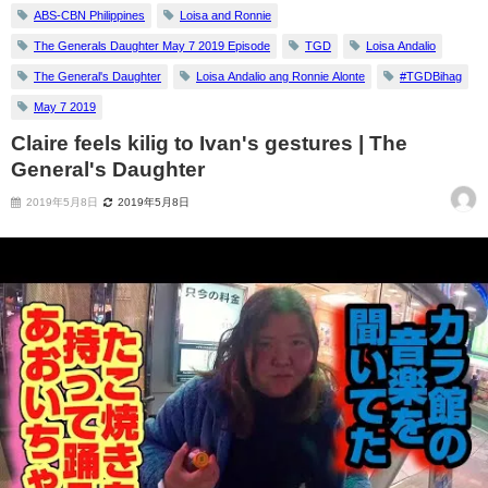
ABS-CBN Philippines
Loisa and Ronnie
The Generals Daughter May 7 2019 Episode
TGD
Loisa Andalio
The General's Daughter
Loisa Andalio ang Ronnie Alonte
#TGDBihag
May 7 2019
Claire feels kilig to Ivan's gestures | The
General's Daughter
2019年5月8日
2019年5月8日