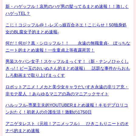
新・ハゲッフル！哀愁のハゲ男の髪ってるまとめ速報！！激しく
ハゲっTEL？
こじ！コジッフル@！-レズっ娘百合ネエ！こじらせ！50独身処
女のBL腐女子的まとめ速報-
何だ！何が？真・シロッフル！！ 永遠の無職童貞- ぼっちな
ニート的まとめ速報！一生童貞上等夜露死苦！
男装スケバン女子！スケッフルまっくす！（新・ナンノひゃくし
きっ!！ビー玉のおいぬさん的まとめ速報） 話題な事件からおも
しろ動画まで取り上げまっくす
ロボットアニメ！メカと美少女キャラだいすき永遠の非リア充・
非モテ星人 ！あらゆるマニアの為のマニアックサイト
ハルッフル-専業主夫的YOUTUBERまとめ速報！キモデブロリコ
ンおたく！初老人の介護生活！激動の1750日
アニゲタレスト（元祖！アニメッフル） ひきこもりニートのオ
ナベ的まとめ速報