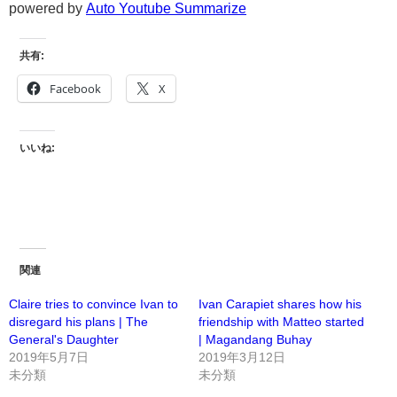
powered by
Auto Youtube Summarize
共有:
Facebook
X
いいね:
関連
Claire tries to convince Ivan to
Ivan Carapiet shares how his
disregard his plans | The
friendship with Matteo started
General's Daughter
| Magandang Buhay
2019年5月7日
2019年3月12日
未分類
未分類