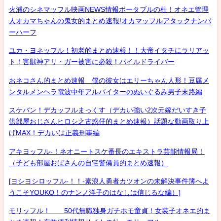
火浦のシネマッフル映画NEWS情報ポータブルの杜！オネエ管理
人オカマちゃんの鬼女的まとめ速報!オカマッフルアタックナンバ
ーハーフ
ユカ・ヨネッフル！初老的まとめ速報！！大帝イタチにラリアッ
ト！害獣神アリ・ガー被害に必殺！パイルドライバー
おネコさん的まとめ速報 僕の彼女はエリーちゃん人形！豆腐メ
ンタルメンヘラ電波中年アルバイターのぬいぐるみ男子末路編
スケバン！デカッフルまっくす（デカい強い2次元嫁だいすき子
供部屋おじさんヒロシ之古惑仔的まとめ速報）話題な動画取り上
げMAX！デカいは正義刑事編
アキヨッフル-！ネオニートスケ番長のエキストラ芸能情報局！
（子ども部屋おばさんの自宅警備員的まとめ速報）
[ヨシヨシロッフル-！！-素浪人勇者カツオンの未解決事件簿へよ
うこそYOUKO！のナンノ洋子のはなしは信じるな編）]
モリッフル！ 50代無職独身ガチホモ童貞！女装子オネエ的ま