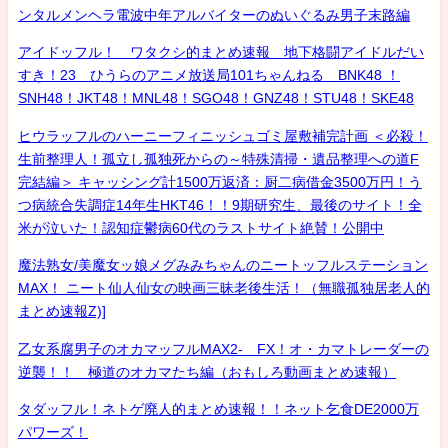
ンタルメンヘラ電波中年アルバイターのぬいぐるみ男子末路編
アイドッフル！ ワタクシ的まとめ速報 地下格闘アイドルだい
すき！23 ひうらのアニメ放送局101ちゃんねる BNK48 ！
SNH48！JKT48！MNL48！SGO48！GNZ48！STU48！SKE48
ヒウラッフルのハーニーフィニッシュゴミ屋敷補完計画 ＜必殺！
生前整理人！孤立し孤独死からの～特殊清掃・遺品整理への道F
完結編＞ キャッシング計1500万返済：厨二病借金3500万円！う
つ病統合失調症14年生HKT46！！9期研究生、最後のサイト！全
米が泣いた！認知症鬱病60代のラストサイト絶賛！公開中
魔法熟女/美魔女ッ娘メグみみちゃんのニートッフルステーション
MAX！ ニート仙人仙女の映画三昧老後生活！（無職孤独居老人的
まとめ速報Z)]
乙女系腐男子のオカマッフルMAX2- FX！オ・カマトレーダーの
逆襲！！ 極道のオカマたち編（おもしろ動画まとめ速報）
タダッフル！ネトゲ廃人的まとめ速報！！ネット乞食DE2000万
パワーズ！