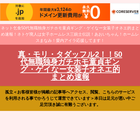
ネット乞食50代無職独身ガチホモ童貞ギング・ゲイなー女装子オネエ的まと
め速報！ネトゲ廃人は女子ホームレス三銃士伝説！あおいちゃん！ホームレ
スまなみ！愛内アイラ応援してます！
真・モリ・タダッフル2！！50
代無職独身ガチホモ童貞ギン
グ・ゲイなー女装子オネエ的
まとめ速報
孤立＜お客様皆様が掲載の記事等へアクセス、閲覧、こちらのサービス
を利用される事でかろうじて運営できています＞本日は足元が悪い中ご
足労頂き誠に有難うございます。