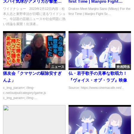
スパイ気球がアメリカが撃墜 2
first Time | Manjiro Fight
月12日
Scene - Tokyo Revengers
ワイドナショー 2023年2月12日内容：松
Draken Meet Manjiro Sano (Mikey) For the
本人志と東野幸治が日曜に送るワイドショ
first Time | Manjiro Fight Sc...
ー。今話題の芸能ニュースや社会問題に熱
い持論を展開！出演者...
ニュース
映画関係
猟友会「クマサンの駆除安すぎ
仏・若手歌手の見事な歌唱力！
んよ」
『ヴォイス・オブ・ラブ』映像
c_img_param=; //img-
Source: https://www.cinemacafe.net/...
c.net/output/category/game.js
c_img_param=; //img-...