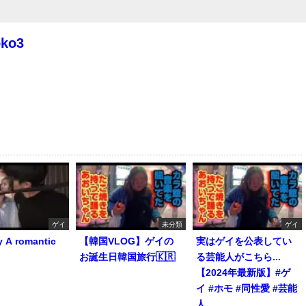
oko3
ゲイ
未分類
ゲイ
y A romantic
【韓国VLOG】ゲイの
実はゲイを公表してい
お誕生日韓国旅行🇰🇷
る芸能人がこちら...
【2024年最新版】#ゲ
イ #ホモ #同性愛 #芸能
人