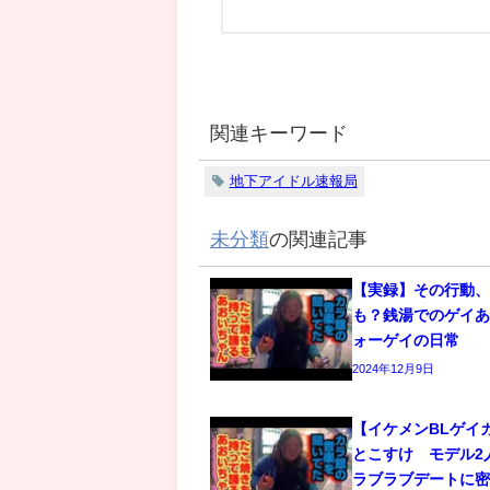
関連キーワード
地下アイドル速報局
未分類
の関連記事
【実録】その行動
も？銭湯でのゲイあ
ォーゲイの日常
2024年12月9日
【イケメンBLゲイ
とこすけ モデル2
ラブラブデートに