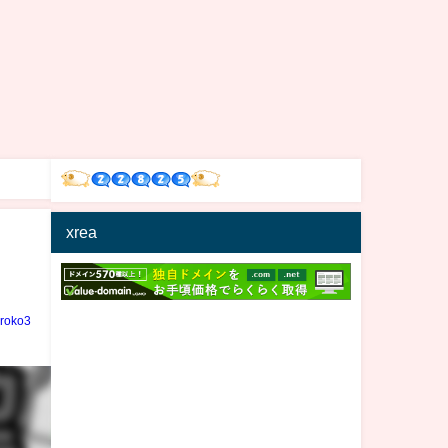
xrea
iroko3