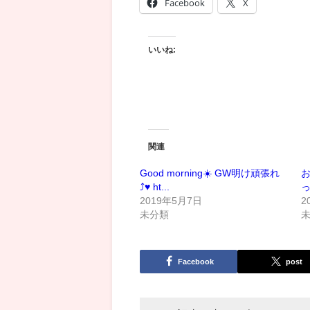
Facebook
X
いいね:
関連
Good morning☀️ GW明け頑張れ
お
⤴️♥️ ht...
っ
2019年5月7日
2
未分類
Facebook
post