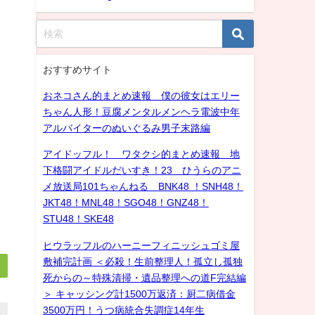
おすすめサイト
おネコさん的まとめ速報 僕の彼女はエリー
ちゃん人形！豆腐メンタルメンヘラ電波中年
アルバイターのぬいぐるみ男子末路編
アイドッフル！ ワタクシ的まとめ速報 地
下格闘アイドルだいすき！23 ひうらのアニ
メ放送局101ちゃんねる BNK48 ！SNH48！
JKT48！MNL48！SGO48！GNZ48！
STU48！SKE48
ヒウラッフルのハーニーフィニッシュゴミ屋
敷補完計画 ＜必殺！生前整理人！孤立し孤独
死からの～特殊清掃・遺品整理への道F完結編
＞ キャッシング計1500万返済：厨二病借金
3500万円！うつ病統合失調症14年生