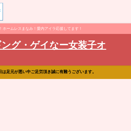
！ホームレスまなみ！愛内アイラ応援してます！
ギング・ゲイなー女装子オ
日は足元が悪い中ご足労頂き誠に有難うございます。