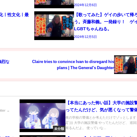
2024年12月6日
文化ㅣ性文化ㅣ最
【歌ってみた】ゲイの歩いて帰
う。斉藤和義。一発録り！ 
LGBTちゃんねる。
2024年12月5日
強烈な
Claire tries to convince Ivan to disregard his
plans | The General's Daughter
【本当にあった怖い話】大学の施設
ってたんだけど、気が悪くなって警
itter →
自体辞めた。【来世に期待】
夜の学校の警備とか考えただけでゾッとします (((
Дﾟ))) 大学の施設警備 やってたんだけど、 巡
有るんだよ。 使っていな...
未分類