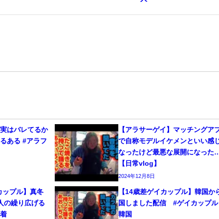
、実はバレてるか
【アラサーゲイ】マッチングア
るある #アラフ
で自称モデルイケメンといい感
なったけど最悪な展開になった
【日常vlog】
2024年12月8日
カップル】真冬
【14歳差ゲイカップル】韓国か
人の繰り広げる
国しました配信 #ゲイカップル 
密着
韓国