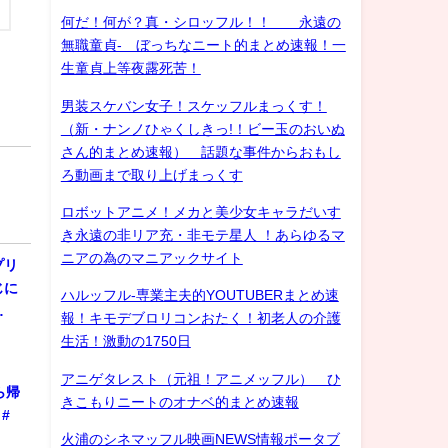
何だ！何が？真・シロッフル！！ 永遠の
無職童貞- ぼっちなニート的まとめ速報！一
生童貞上等夜露死苦！
男装スケバン女子！スケッフルまっくす！
（新・ナンノひゃくしきっ!！ビー玉のおいぬ
さん的まとめ速報） 話題な事件からおもし
ろ動画まで取り上げまっくす
ロボットアニメ！メカと美少女キャラだいす
き永遠の非リア充・非モテ星人 ！あらゆるマ
ニアの為のマニアックサイト
プリ
じに
ハルッフル-専業主夫的YOUTUBERまとめ速
…
報！キモデブロリコンおたく！初老人の介護
生活！激動の1750日
アニゲタレスト（元祖！アニメッフル） ひ
ら帰
きこもりニートのオナベ的まとめ速報
#
火浦のシネマッフル映画NEWS情報ポータブ