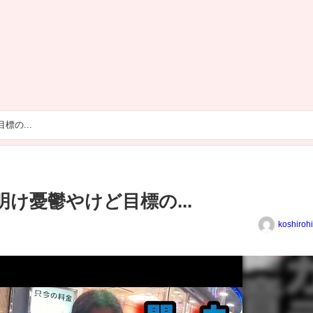
目標の...
͙ GW明け憂鬱やけど目標の...
koshiroh