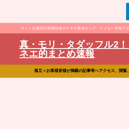
ネット乞食50代無職独身ガチホモ童貞ギング・ゲイなー女装子
真・モリ・タダッフル2！
ネエ的まとめ速報
孤立＜お客様皆様が掲載の記事等へアクセス、閲覧