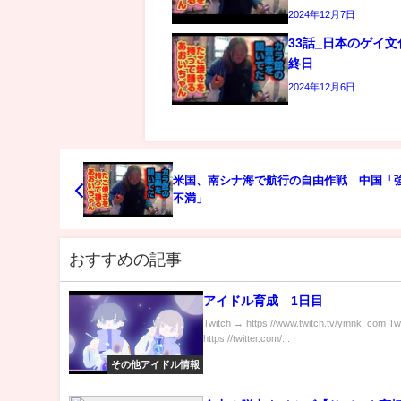
2024年12月7日
33話_日本のゲイ
終日
2024年12月6日
米国、南シナ海で航行の自由作戦 中国「
不満」
おすすめの記事
アイドル育成 1日目
Twitch → https://www.twitch.tv/ymnk_com Tw
https://twitter.com/...
その他アイドル情報