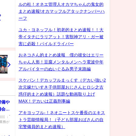
ルの杜！オネエ管理人オカマちゃんの鬼女的
まとめ速報!オカマッフルアタックナンバーハ
ろ
ーフ
ゲイ
ユカ・ヨネッフル！初老的まとめ速報！！大
帝イタチにラリアット！害獣神アリ・ガー被
害に必殺！パイルドライバー
おネコさん的まとめ速報 僕の彼女はエリー
ちゃん人形！豆腐メンタルメンヘラ電波中年
アルバイターのぬいぐるみ男子末路編
スケバン！デカッフルまっくす（デカい強い2
次元嫁だいすき子供部屋おじさんヒロシ之古
惑仔的まとめ速報）話題な動画取り上げ
MAX！デカいは正義刑事編
警備や
備会社
アキヨッフル-！ネオニートスケ番長のエキス
( ；ﾟ
トラ芸能情報局！（子ども部屋おばさんの自
回業務が
宅警備員的まとめ速報）