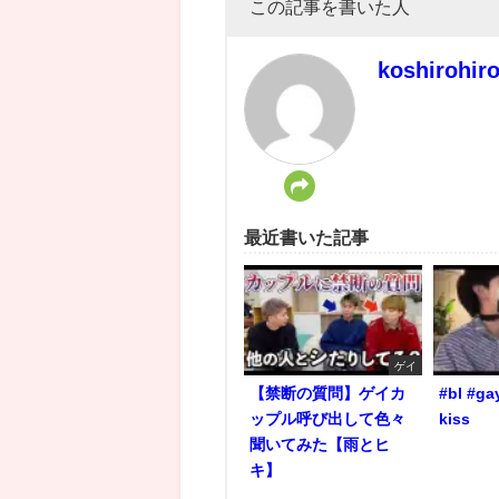
この記事を書いた人
koshirohir
最近書いた記事
ゲイ
【禁断の質問】ゲイカ
#bl #ga
ップル呼び出して色々
kiss
聞いてみた【雨とヒ
キ】