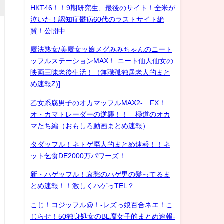
HKT46！！9期研究生、最後のサイト！全米が
泣いた！認知症鬱病60代のラストサイト絶
賛！公開中
魔法熟女/美魔女ッ娘メグみみちゃんのニート
ッフルステーションMAX！ ニート仙人仙女の
映画三昧老後生活！（無職孤独居老人的まと
め速報Z)]
乙女系腐男子のオカマッフルMAX2- FX！
オ・カマトレーダーの逆襲！！ 極道のオカ
マたち編（おもしろ動画まとめ速報）
タダッフル！ネトゲ廃人的まとめ速報！！ネ
ット乞食DE2000万パワーズ！
新・ハゲッフル！哀愁のハゲ男の髪ってるま
とめ速報！！激しくハゲっTEL？
こじ！コジッフル@！-レズっ娘百合ネエ！こ
じらせ！50独身処女のBL腐女子的まとめ速報-