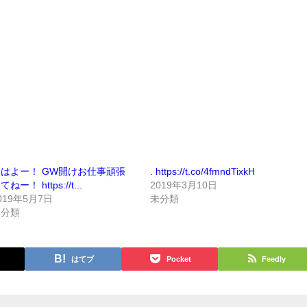
はよー！ GW開けお仕事頑張
. https://t.co/4fmndTixkH
てねー！ https://t...
2019年3月10日
019年5月7日
未分類
未分類
はてブ
Pocket
Feedly