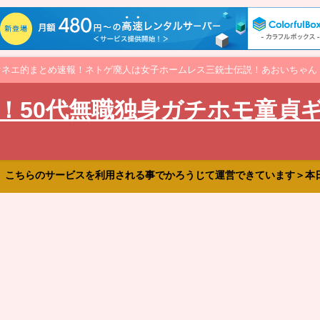
オネエ的まとめ速報！ネトゲ廃人は女子ホームレス三銃士伝説！あおいちゃん
！50代無職独身ガチホモ童貞
、こちらのサービスを利用される事でかろうじて運営できています＞本