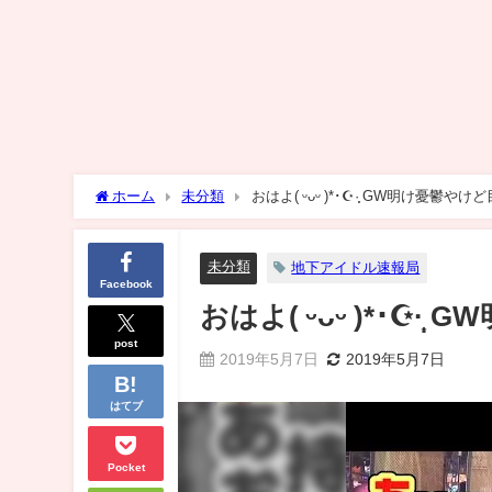
ホーム
未分類
おはよ( ᵕᴗᵕ )*･☪︎·̩͙ GW明け憂鬱やけど
未分類
地下アイドル速報局
Facebook
おはよ( ᵕᴗᵕ )*･☪︎·̩
post
2019年5月7日
2019年5月7日
はてブ
Pocket