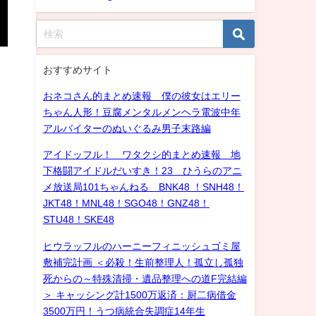
おすすめサイト
おネコさん的まとめ速報 僕の彼女はエリー
ちゃん人形！豆腐メンタルメンヘラ電波中年
アルバイターのぬいぐるみ男子末路編
アイドッフル！ ワタクシ的まとめ速報 地
下格闘アイドルだいすき！23 ひうらのアニ
メ放送局101ちゃんねる BNK48 ！SNH48！
JKT48！MNL48！SGO48！GNZ48！
STU48！SKE48
ヒウラッフルのハーニーフィニッシュゴミ屋
敷補完計画 ＜必殺！生前整理人！孤立し孤独
死からの～特殊清掃・遺品整理への道F完結編
＞ キャッシング計1500万返済：厨二病借金
3500万円！うつ病統合失調症14年生