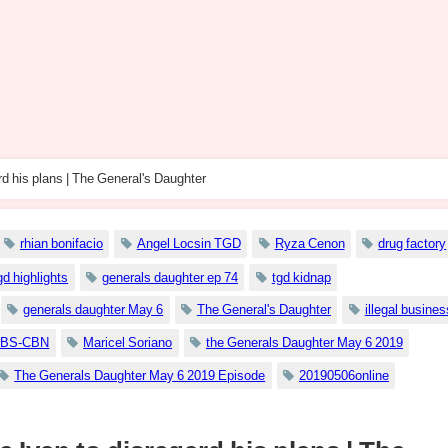
ard his plans | The General's Daughter
rhian bonifacio
Angel Locsin TGD
Ryza Cenon
drug factory
gd highlights
generals daughter ep 74
tgd kidnap
generals daughter May 6
The General's Daughter
illegal busines
BS-CBN
Maricel Soriano
the Generals Daughter May 6 2019
The Generals Daughter May 6 2019 Episode
20190506online