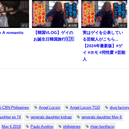
ゲイ
未分類
ゲイ
y A romantic
【韓国VLOG】ゲイの
実はゲイを公表してい
お誕生日韓国旅行🇰🇷
る芸能人がこちら...
【2024年最新版】#ゲ
イ #ホモ #同性愛 #芸能
人
-CBN Philippines
Angel Locsin
Angel Locsin TGD
drug factor
aughter ep 74
generals daughter kidnap
generals daughter May 6
May 6 2019
Paulo Avelino
philippines
rhian bonifacio