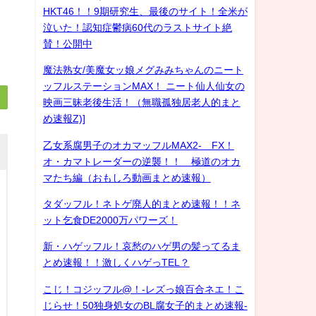
HKT46！！9期研究生、最後のサイト！全米が
泣いた！認知症鬱病60代のラストサイト絶
賛！公開中
魔法熟女/美魔女ッ娘メグみみちゃんのニート
ッフルステーションMAX！ ニート仙人仙女の
映画三昧老後生活！（無職孤独居老人的まと
め速報Z)]
乙女系腐男子のオカマッフルMAX2- FX！
オ・カマトレーダーの逆襲！！ 極道のオカ
マたち編（おもしろ動画まとめ速報）
タダッフル！ネトゲ廃人的まとめ速報！！ネ
ット乞食DE2000万パワーズ！
新・ハゲッフル！哀愁のハゲ男の髪ってるま
とめ速報！！激しくハゲっTEL？
こじ！コジッフル@！-レズっ娘百合ネエ！こ
じらせ！50独身処女のBL腐女子的まとめ速報-