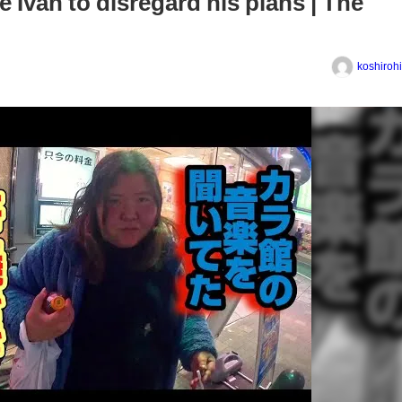
ce Ivan to disregard his plans | The
koshiroh