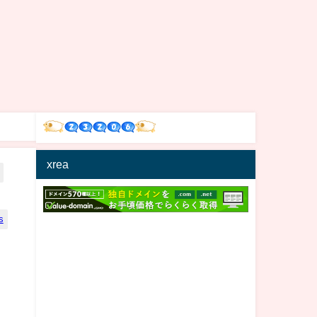
xrea
s