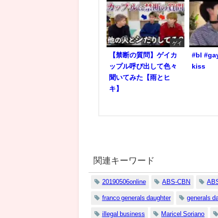
ゲイ
【禁断の質問】ゲイカ
#bl #ga
ップル呼び出して色々
kiss
聞いてみた【雨とヒ
キ】
関連キーワード
20190506online
ABS-CBN
ABS
franco generals daughter
generals d
illegal business
Maricel Soriano