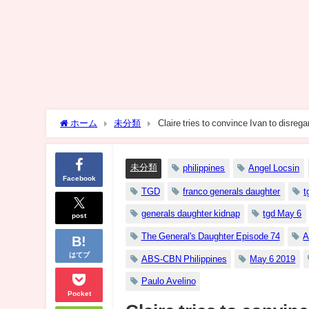
ホーム
未分類
Claire tries to convince Ivan to disreg
未分類
philippines
Angel Locsin
Facebook
TGD
franco generals daughter
t
generals daughter kidnap
tgd May 6
post
The General's Daughter Episode 74
A
はてブ
ABS-CBN Philippines
May 6 2019
Paulo Avelino
Pocket