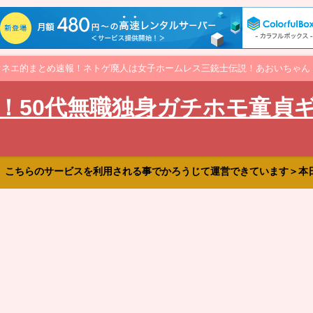
オネエ的まとめ速報！ネトゲ廃人は女子ホームレス三銃士伝説！あおいちゃん
！50代無職独身ガチホモ童貞
、こちらのサービスを利用される事でかろうじて運営できています＞本