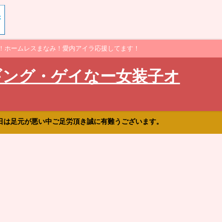
！ホームレスまなみ！愛内アイラ応援してます！
ギング・ゲイなー女装子オ
日は足元が悪い中ご足労頂き誠に有難うございます。