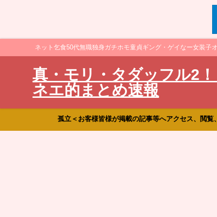
ネット乞食50代無職独身ガチホモ童貞ギング・ゲイなー女装子
真・モリ・タダッフル2！
ネエ的まとめ速報
孤立＜お客様皆様が掲載の記事等へアクセス、閲覧