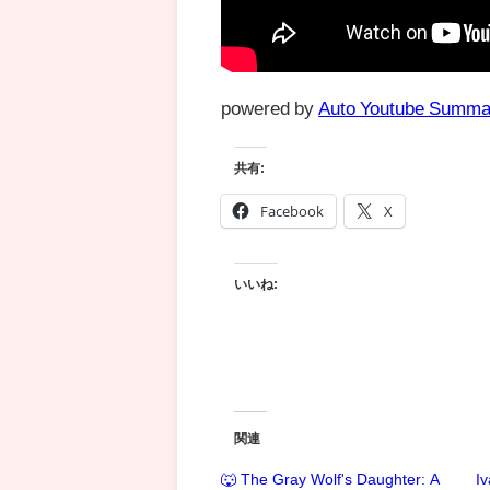
powered by
Auto Youtube Summa
共有:
Facebook
X
いいね:
関連
🐺 The Gray Wolf's Daughter: A
Iv