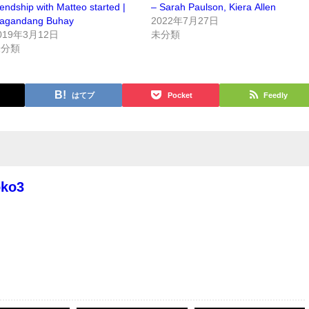
iendship with Matteo started |
– Sarah Paulson, Kiera Allen
agandang Buhay
2022年7月27日
019年3月12日
未分類
未分類
はてブ
Pocket
Feedly
oko3