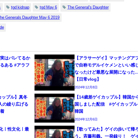
s
tgd kidnap
tgd May 6
The General's Daughter
the Generals Daughter May 6 2019
ode
、実はバレてるか
【アラサーゲイ】マッチングア
るある #アラフ
で自称モデルイケメンといい感
なったけど最悪な展開になった
【日常vlog】
2024年12月8日
カップル】真冬
【14歳差ゲイカップル】韓国か
人の繰り広げる
国しました配信 #ゲイカップル 
密着
韓国
2024年12月6日
文化ㅣ性文化ㅣ最
【歌ってみた】ゲイの歩いて帰
う。斉藤和義。一発録り！ 