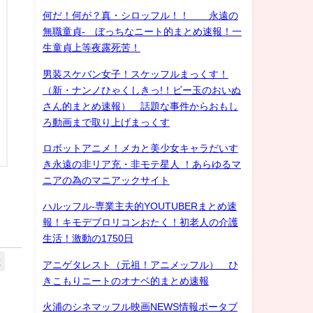
何だ！何が？真・シロッフル！！ 永遠の
無職童貞- ぼっちなニート的まとめ速報！一
生童貞上等夜露死苦！
男装スケバン女子！スケッフルまっくす！
（新・ナンノひゃくしきっ!！ビー玉のおいぬ
さん的まとめ速報） 話題な事件からおもし
ろ動画まで取り上げまっくす
ロボットアニメ！メカと美少女キャラだいす
き永遠の非リア充・非モテ星人 ！あらゆるマ
ニアの為のマニアックサイト
ハルッフル-専業主夫的YOUTUBERまとめ速
報！キモデブロリコンおたく！初老人の介護
生活！激動の1750日
y
アニゲタレスト（元祖！アニメッフル） ひ
きこもりニートのオナベ的まとめ速報
火浦のシネマッフル映画NEWS情報ポータブ