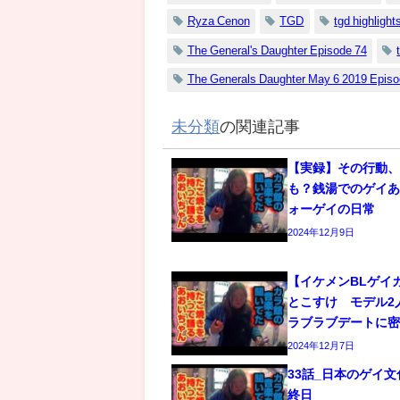
Ryza Cenon
TGD
tgd highlight
The General's Daughter Episode 74
The Generals Daughter May 6 2019 Epis
未分類
の関連記事
【実録】その行動
も？銭湯でのゲイあ
ォーゲイの日常
2024年12月9日
【イケメンBLゲイ
とこすけ モデル2
ラブラブデートに
2024年12月7日
33話_日本のゲイ
終日