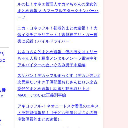
ルの杜！オネエ管理人オカマちゃんの鬼女的
まとめ速報!オカマッフルアタックナンバーハ
ーフ
ユカ・ヨネッフル！初老的まとめ速報！！大
帝イタチにラリアット！害獣神アリ・ガー被
害に必殺！パイルドライバー
おネコさん的まとめ速報 僕の彼女はエリー
プリ
ちゃん人形！豆腐メンタルメンヘラ電波中年
じに
アルバイターのぬいぐるみ男子末路編
…
スケバン！デカッフルまっくす（デカい強い2
次元嫁だいすき子供部屋おじさんヒロシ之古
惑仔的まとめ速報）話題な動画取り上げ
ら帰
MAX！デカいは正義刑事編
#
アキヨッフル-！ネオニートスケ番長のエキス
トラ芸能情報局！（子ども部屋おばさんの自
宅警備員的まとめ速報）
ろ
ゲイ