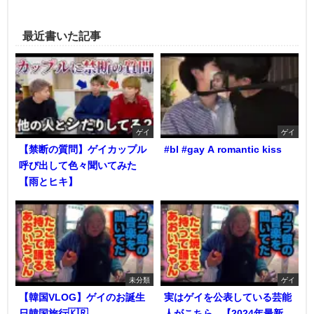
最近書いた記事
ゲイ
ゲイ
【禁断の質問】ゲイカップル
#bl #gay A romantic kiss
呼び出して色々聞いてみた
【雨とヒキ】
未分類
ゲイ
【韓国VLOG】ゲイのお誕生
実はゲイを公表している芸能
日韓国旅行🇰🇷
人がこちら...【2024年最新