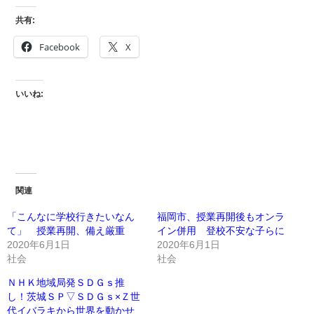
共有:
Facebook
X
いいね:
関連
「こんなに学校行きたいなん
福岡市、授業再開後もオンラ
て」 授業再開、備え厳重
イン併用 登校不安な子らに
2020年6月1日
2020年6月1日
社会
社会
ＮＨＫ地域局発ＳＤＧｓ推
し！茨城ＳＰ▽ＳＤＧｓ×Ｚ世
代イバラキから世界を動かせ