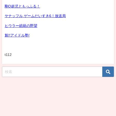
剛Q超児ともっふる！
ヤナッフル ゲームだいすき6！放送局
ヒウラー総統の野望
魁!!アイドル塾!
t112