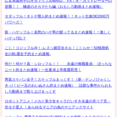
乙女系腐男子のオカマッフルMAX2- FX！オ・カマトレーダーの
逆襲！！ 極道のオカマたち編（おもしろ動画まとめ速報）
タダッフル！ネトゲ廃人的まとめ速報！！ネット乞食DE2000万
パワーズ！
新・ハゲッフル！哀愁のハゲ男の髪ってるまとめ速報！！激しく
ハゲっTEL？
こじ！コジッフル@！-レズっ娘百合ネエ！こじらせ！50独身処
女のBL腐女子的まとめ速報-
何だ！何が？真・シロッフル！！ 永遠の無職童貞- ぼっちな
ニート的まとめ速報！一生童貞上等夜露死苦！
男装スケバン女子！スケッフルまっくす！（新・ナンノひゃくし
きっ!！ビー玉のおいぬさん的まとめ速報） 話題な事件からおも
しろ動画まで取り上げまっくす
ロボットアニメ！メカと美少女キャラだいすき永遠の非リア充・
非モテ星人 ！あらゆるマニアの為のマニアックサイト
ハルッフル-専業主夫的YOUTUBERまとめ速報！キモデブロリコ