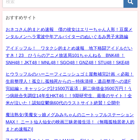
おすすめサイト
おネコさん的まとめ速報 僕の彼女はエリーちゃん人形！豆腐メ
ンタルメンヘラ電波中年アルバイターのぬいぐるみ男子末路編
アイドッフル！ ワタクシ的まとめ速報 地下格闘アイドルだい
すき！23 ひうらのアニメ放送局101ちゃんねる BNK48 ！
SNH48！JKT48！MNL48！SGO48！GNZ48！STU48！SKE48
ヒウラッフルのハーニーフィニッシュゴミ屋敷補完計画 ＜必殺！
生前整理人！孤立し孤独死からの～特殊清掃・遺品整理への道F
完結編＞ キャッシング計1500万返済：厨二病借金3500万円！う
つ病統合失調症14年生HKT46！！9期研究生、最後のサイト！全
米が泣いた！認知症鬱病60代のラストサイト絶賛！公開中
魔法熟女/美魔女ッ娘メグみみちゃんのニートッフルステーション
MAX！ ニート仙人仙女の映画三昧老後生活！（無職孤独居老人的
まとめ速報Z)]