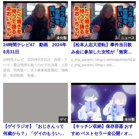
未分類
ニュース
24時間テレビ47 動画 2024年
【松本人志大逆転】事件当日飲
8月31日
み会に参加した女性が「無実」
を証言
24時間テレビ 2024年8月31日 内容：テ
c_img_param=; //img-c.net/output/site/42.js
ーマ：愛は地球を救うのか？出演者：上田
c_img_param=; //img-c.net/...
晋也、羽鳥慎一、水卜麻美相葉雅紀、池崎
慧、岩田剛典、有働...
ゲイ
未分類
【ゲイラジオ】「おじさんって
【キッチン収納】保存容器 おす
何歳から？」「ゲイのもういい
すめ ベストセラー全公開 / オク