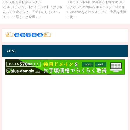
って！って思うこと12選」｜ゲ
ソー/密閉容器/キャニスター
1:廃人さん＠お腹いっぱい
《キッチン収納》保存容器 おすすめ 買っ
2026.07.16(Thu) 【ゲイラジオ】「おじさ
てよかった密閉容器 キャニスター全公開
イのポッドキャスト「たちより
んって何歳から？」「ゲイのもういいっ
✨ Amazonなどのベストセラー商品を実際
ゲイラジオ」 #69
て！って思うこと12選」...
に使...
xrea