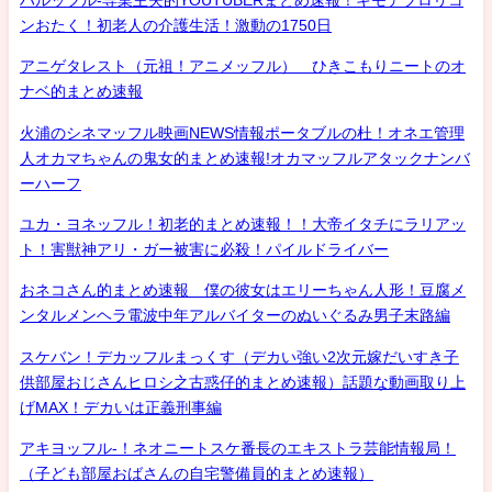
ンおたく！初老人の介護生活！激動の1750日
アニゲタレスト（元祖！アニメッフル） ひきこもりニートのオ
ナベ的まとめ速報
火浦のシネマッフル映画NEWS情報ポータブルの杜！オネエ管理
人オカマちゃんの鬼女的まとめ速報!オカマッフルアタックナンバ
ーハーフ
ユカ・ヨネッフル！初老的まとめ速報！！大帝イタチにラリアッ
ト！害獣神アリ・ガー被害に必殺！パイルドライバー
おネコさん的まとめ速報 僕の彼女はエリーちゃん人形！豆腐メ
ンタルメンヘラ電波中年アルバイターのぬいぐるみ男子末路編
スケバン！デカッフルまっくす（デカい強い2次元嫁だいすき子
供部屋おじさんヒロシ之古惑仔的まとめ速報）話題な動画取り上
げMAX！デカいは正義刑事編
アキヨッフル-！ネオニートスケ番長のエキストラ芸能情報局！
（子ども部屋おばさんの自宅警備員的まとめ速報）