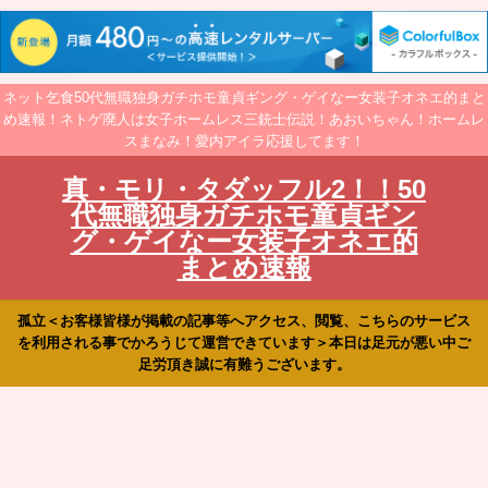
ネット乞食50代無職独身ガチホモ童貞ギング・ゲイなー女装子オネエ的まと
め速報！ネトゲ廃人は女子ホームレス三銃士伝説！あおいちゃん！ホームレ
スまなみ！愛内アイラ応援してます！
真・モリ・タダッフル2！！50
代無職独身ガチホモ童貞ギン
グ・ゲイなー女装子オネエ的
まとめ速報
孤立＜お客様皆様が掲載の記事等へアクセス、閲覧、こちらのサービス
を利用される事でかろうじて運営できています＞本日は足元が悪い中ご
足労頂き誠に有難うございます。