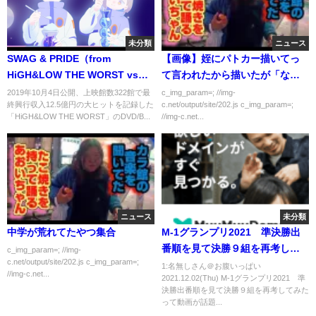
未分類
ニュース
SWAG & PRIDE（from
【画像】姪にパトカー描いてっ
HiGH&LOW THE WORST vs
て言われたから描いたが「なん
THE RAMPAGE from EXILE
か違う」と言われる
2019年10月4日公開、上映館数322館で最
c_img_param=; //img-
終興行収入12.5億円の大ヒットを記録した
c.net/output/site/202.js c_img_param=;
TRIBE PREMIUM LIVE SHOW）
「HiGH&LOW THE WORST」のDVD/B...
//img-c.net...
ニュース
未分類
中学が荒れてたやつ集合
M-1グランプリ2021 準決勝出
番順を見て決勝９組を再考して
c_img_param=; //img-
c.net/output/site/202.js c_img_param=;
みた
1:名無しさん＠お腹いっぱい
//img-c.net...
2021.12.02(Thu) M-1グランプリ2021 準
決勝出番順を見て決勝９組を再考してみた
って動画が話題...