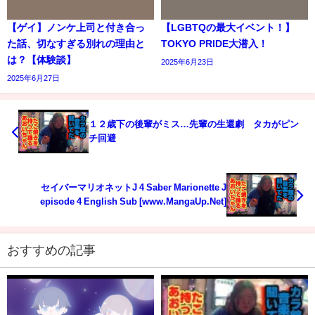
【ゲイ】ノンケ上司と付き合っ
【LGBTQの最大イベント！】
た話、切なすぎる別れの理由と
TOKYO PRIDE大潜入！
は？【体験談】
2025年6月23日
2025年6月27日
１２歳下の後輩がミス…先輩の生還劇 タカがピン
チ回避
セイバーマリオネットJ 4 Saber Marionette J
episode 4 English Sub [www.MangaUp.Net]
おすすめの記事