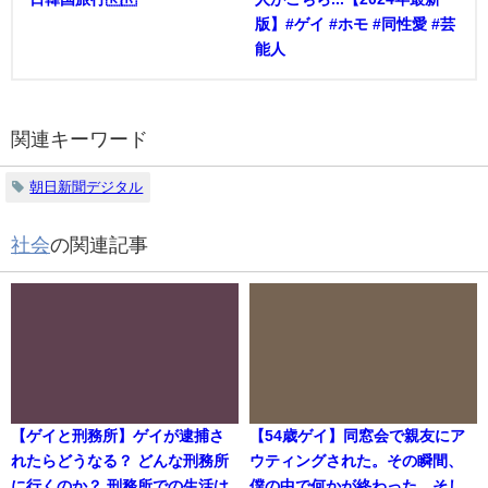
版】#ゲイ #ホモ #同性愛 #芸
能人
関連キーワード
朝日新聞デジタル
社会
の関連記事
【ゲイと刑務所】ゲイが逮捕さ
【54歳ゲイ】同窓会で親友にア
れたらどうなる？ どんな刑務所
ウティングされた。その瞬間、
に行くのか？ 刑務所での生活は
僕の中で何かが終わった。そし