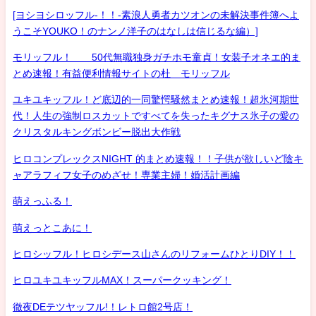
[ヨシヨシロッフル-！！-素浪人勇者カツオンの未解決事件簿へよ
うこそYOUKO！のナンノ洋子のはなしは信じるな編）]
モリッフル！ 50代無職独身ガチホモ童貞！女装子オネエ的ま
とめ速報！有益便利情報サイトの杜 モリッフル
ユキユキッフル！ど底辺的一同驚愕騒然まとめ速報！超氷河期世
代！人生の強制ロスカットですべてを失ったキグナス氷子の愛の
クリスタルキングボンビー脱出大作戦
ヒロコンプレックスNIGHT 的まとめ速報！！子供が欲しいど陰キ
ャアラフィフ女子のめざせ！専業主婦！婚活計画編
萌えっふる！
萌えっとこあに！
ヒロシッフル！ヒロシデース山さんのリフォームひとりDIY！！
ヒロユキユキッフルMAX！スーパークッキング！
徹夜DEテツヤッフル!！レトロ館2号店！