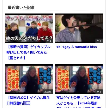
最近書いた記事
ゲイ
ゲイ
【禁断の質問】ゲイカップル
#bl #gay A romantic kiss
呼び出して色々聞いてみた
【雨とヒキ】
未分類
ゲイ
【韓国VLOG】ゲイのお誕生
実はゲイを公表している芸能
日韓国旅行🇰🇷
人がこちら...【2024年最新