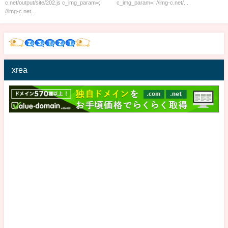
c.net/output/site/202.js c_img_param=;
c_img_param=; //img-c.net/...
//img-c.net...
xrea