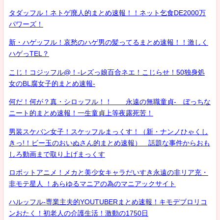
タダッフル！ネトゲ廃人的まとめ速報！！ネット乞食DE2000万
パワーズ！
新・ハゲッフル！哀愁のハゲ男の髪ってるまとめ速報！！激しく
ハゲっTEL？
こじ！コジッフル@！-レズっ娘百合ネエ！こじらせ！50独身処
女のBL腐女子的まとめ速報-
何だ！何が？真・シロッフル！！ 永遠の無職童貞- ぼっちな
ニート的まとめ速報！一生童貞上等夜露死苦！
男装スケバン女子！スケッフルまっくす！（新・ナンノひゃくし
きっ!！ビー玉のおいぬさん的まとめ速報） 話題な事件からおも
しろ動画まで取り上げまっくす
ロボットアニメ！メカと美少女キャラだいすき永遠の非リア充・
非モテ星人 ！あらゆるマニアの為のマニアックサイト
ハルッフル-専業主夫的YOUTUBERまとめ速報！キモデブロリコ
ンおたく！初老人の介護生活！激動の1750日