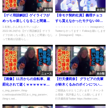
未分類
未分類
【ゲイ用語解説】ゲイライフが
【非モテ契約社員】義理チョコ
めっちゃ楽しくなること間違い
すら貰えなかったモテない30歳
なし
が、自分へ本命チョコ買ってみ
1:名無しさん＠おカマいっぱい
～～～～～～～～～～～～～ instagramと
2022.06.24(Fri) 【ゲイ用語解説】ゲイラ
Twitterもやってます！ Followお願いします
た。独身のバレンタインデー。
イフがめっちゃ楽しくなること間違いなし
♫ 【instagram】 https...
【コールセンター/週5勤務/30
って動画が話題らし...
代/vlog】
ニュース
未分類
【画像】11月からの自転車、厳
【行天優莉奈】 グラビアの先輩
罰化されて逝くｗｗｗｗｗｗｗ
が鈴木くるみのボインについて
ｗ
語る 【AKB48】
c_img_param=; //img-
ご視聴ありがとうございます！ チャンネ
c.net/output/site/202.js c_img_param=;
ル登録・高評価よろしくお願いします！
//img-c.net...
行天優莉奈Twitter https://twitter.com...