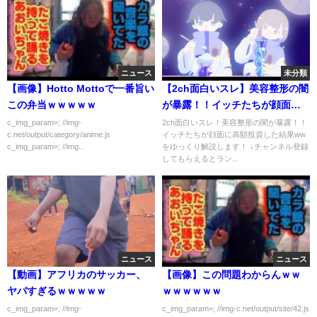
ニュース
未分類
【画像】Hotto Mottoで一番旨い
【2ch面白いスレ】美容整形の闇
この弁当ｗｗｗｗｗ
が暴露！！イッチたちが顔面に
高額投資した結果ww【ゆっくり
c_img_param=; //img-
2ch面白いスレ！美容整形の闇が暴露！！
c.net/output/category/anime.js
イッチたちが顔面に高額投資した結果ww
解説】
c_img_param=; //img...
をゆっくり解説します！ ↓チャンネル登録
してもらえるとラン...
ニュース
ニュース
【動画】アフリカのサッカー、
【画像】この問題わからんｗｗ
ヤバすぎるｗｗｗｗｗ
ｗｗｗｗｗｗ
c_img_param=; //img-
c_img_param=; //img-c.net/output/site/42.js