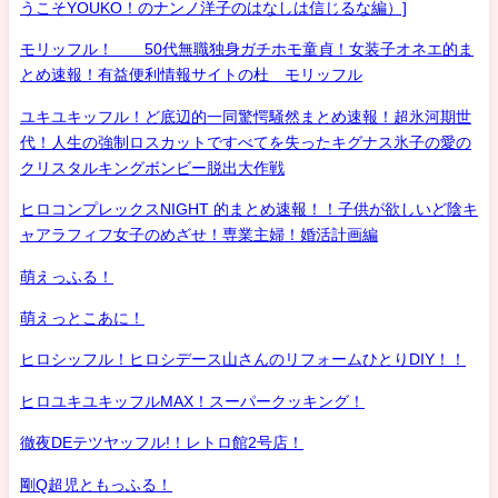
うこそYOUKO！のナンノ洋子のはなしは信じるな編）]
モリッフル！ 50代無職独身ガチホモ童貞！女装子オネエ的ま
とめ速報！有益便利情報サイトの杜 モリッフル
ユキユキッフル！ど底辺的一同驚愕騒然まとめ速報！超氷河期世
代！人生の強制ロスカットですべてを失ったキグナス氷子の愛の
クリスタルキングボンビー脱出大作戦
ヒロコンプレックスNIGHT 的まとめ速報！！子供が欲しいど陰キ
ャアラフィフ女子のめざせ！専業主婦！婚活計画編
萌えっふる！
萌えっとこあに！
ヒロシッフル！ヒロシデース山さんのリフォームひとりDIY！！
ヒロユキユキッフルMAX！スーパークッキング！
徹夜DEテツヤッフル!！レトロ館2号店！
剛Q超児ともっふる！