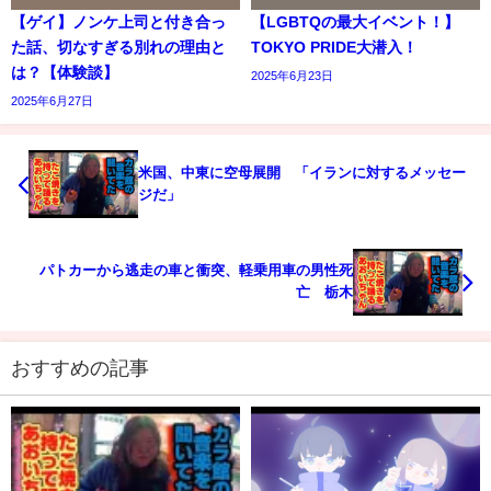
【ゲイ】ノンケ上司と付き合っ
【LGBTQの最大イベント！】
た話、切なすぎる別れの理由と
TOKYO PRIDE大潜入！
は？【体験談】
2025年6月23日
2025年6月27日
米国、中東に空母展開 「イランに対するメッセー
ジだ」
パトカーから逃走の車と衝突、軽乗用車の男性死
亡 栃木
おすすめの記事