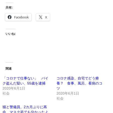
共有:
Facebook
X
いいね:
関連
「コロナで仕事ない」 バイ
コロナ感染、自宅でどう療
ク盗んだ疑い、55歳を逮捕
養？ 食事、風呂、看病のコ
2020年6月1日
ツ
社会
2020年6月1日
社会
猫と警備員、2カ月ぶりに再
会 マスク姿でも分かったよ