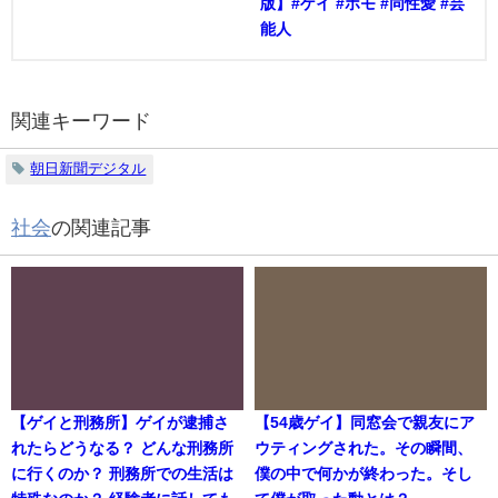
版】#ゲイ #ホモ #同性愛 #芸
能人
関連キーワード
朝日新聞デジタル
社会
の関連記事
【ゲイと刑務所】ゲイが逮捕さ
【54歳ゲイ】同窓会で親友にア
れたらどうなる？ どんな刑務所
ウティングされた。その瞬間、
に行くのか？ 刑務所での生活は
僕の中で何かが終わった。そし