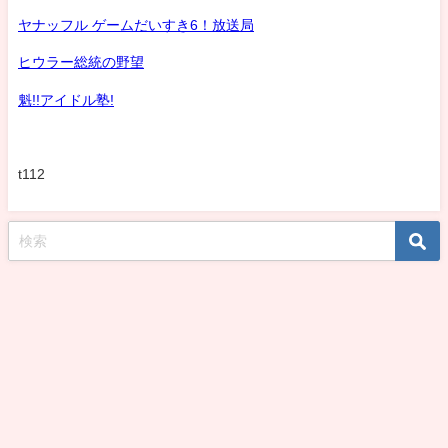
ヤナッフル ゲームだいすき6！放送局
ヒウラー総統の野望
魁!!アイドル塾!
t112