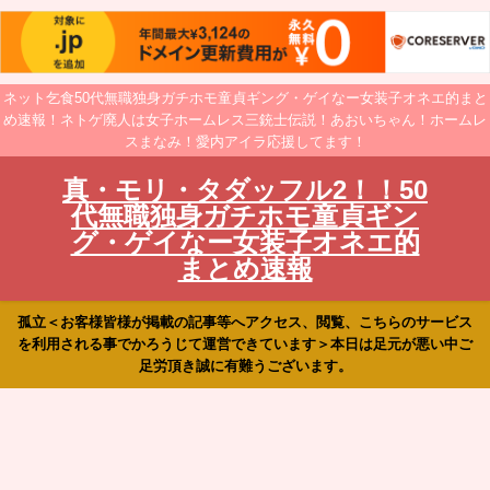
ネット乞食50代無職独身ガチホモ童貞ギング・ゲイなー女装子オネエ的まと
め速報！ネトゲ廃人は女子ホームレス三銃士伝説！あおいちゃん！ホームレ
スまなみ！愛内アイラ応援してます！
真・モリ・タダッフル2！！50
代無職独身ガチホモ童貞ギン
グ・ゲイなー女装子オネエ的
まとめ速報
孤立＜お客様皆様が掲載の記事等へアクセス、閲覧、こちらのサービス
を利用される事でかろうじて運営できています＞本日は足元が悪い中ご
足労頂き誠に有難うございます。