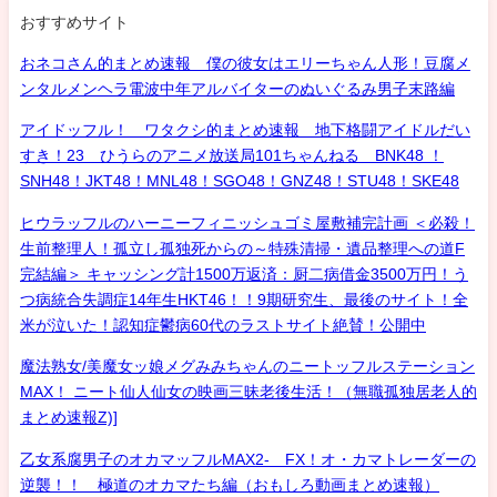
おすすめサイト
おネコさん的まとめ速報 僕の彼女はエリーちゃん人形！豆腐メ
ンタルメンヘラ電波中年アルバイターのぬいぐるみ男子末路編
アイドッフル！ ワタクシ的まとめ速報 地下格闘アイドルだい
すき！23 ひうらのアニメ放送局101ちゃんねる BNK48 ！
SNH48！JKT48！MNL48！SGO48！GNZ48！STU48！SKE48
ヒウラッフルのハーニーフィニッシュゴミ屋敷補完計画 ＜必殺！
生前整理人！孤立し孤独死からの～特殊清掃・遺品整理への道F
完結編＞ キャッシング計1500万返済：厨二病借金3500万円！う
つ病統合失調症14年生HKT46！！9期研究生、最後のサイト！全
米が泣いた！認知症鬱病60代のラストサイト絶賛！公開中
魔法熟女/美魔女ッ娘メグみみちゃんのニートッフルステーション
MAX！ ニート仙人仙女の映画三昧老後生活！（無職孤独居老人的
まとめ速報Z)]
乙女系腐男子のオカマッフルMAX2- FX！オ・カマトレーダーの
逆襲！！ 極道のオカマたち編（おもしろ動画まとめ速報）