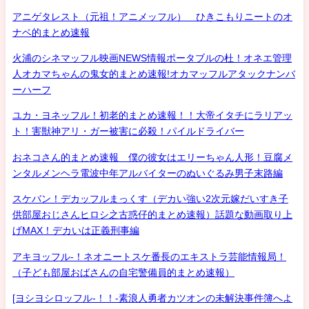
アニゲタレスト（元祖！アニメッフル） ひきこもりニートのオ
ナベ的まとめ速報
火浦のシネマッフル映画NEWS情報ポータブルの杜！オネエ管理
人オカマちゃんの鬼女的まとめ速報!オカマッフルアタックナンバ
ーハーフ
ユカ・ヨネッフル！初老的まとめ速報！！大帝イタチにラリアッ
ト！害獣神アリ・ガー被害に必殺！パイルドライバー
おネコさん的まとめ速報 僕の彼女はエリーちゃん人形！豆腐メ
ンタルメンヘラ電波中年アルバイターのぬいぐるみ男子末路編
スケバン！デカッフルまっくす（デカい強い2次元嫁だいすき子
供部屋おじさんヒロシ之古惑仔的まとめ速報）話題な動画取り上
げMAX！デカいは正義刑事編
アキヨッフル-！ネオニートスケ番長のエキストラ芸能情報局！
（子ども部屋おばさんの自宅警備員的まとめ速報）
[ヨシヨシロッフル-！！-素浪人勇者カツオンの未解決事件簿へよ