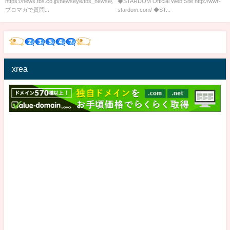
https://news.tbs.co.jp/newseye/tbs_newseye4288754.html
◆STARDOM Official Web Site http://wwr-
はまたも不穏な空気...??
ブロマガで質問...
stardom.com/ ◆ST...
MOMOAZ盤石勝
利！-2021.11.27代々木BSコメン
ト-【STARDOM】
xrea