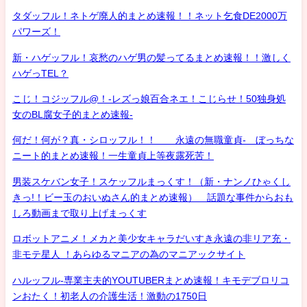
タダッフル！ネトゲ廃人的まとめ速報！！ネット乞食DE2000万
パワーズ！
新・ハゲッフル！哀愁のハゲ男の髪ってるまとめ速報！！激しく
ハゲっTEL？
こじ！コジッフル@！-レズっ娘百合ネエ！こじらせ！50独身処
女のBL腐女子的まとめ速報-
何だ！何が？真・シロッフル！！ 永遠の無職童貞- ぼっちな
ニート的まとめ速報！一生童貞上等夜露死苦！
男装スケバン女子！スケッフルまっくす！（新・ナンノひゃくし
きっ!！ビー玉のおいぬさん的まとめ速報） 話題な事件からおも
しろ動画まで取り上げまっくす
ロボットアニメ！メカと美少女キャラだいすき永遠の非リア充・
非モテ星人 ！あらゆるマニアの為のマニアックサイト
ハルッフル-専業主夫的YOUTUBERまとめ速報！キモデブロリコ
ンおたく！初老人の介護生活！激動の1750日