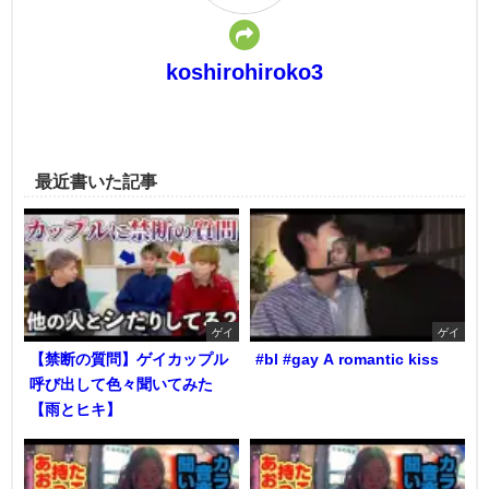
koshirohiroko3
最近書いた記事
ゲイ
ゲイ
【禁断の質問】ゲイカップル
#bl #gay A romantic kiss
呼び出して色々聞いてみた
【雨とヒキ】