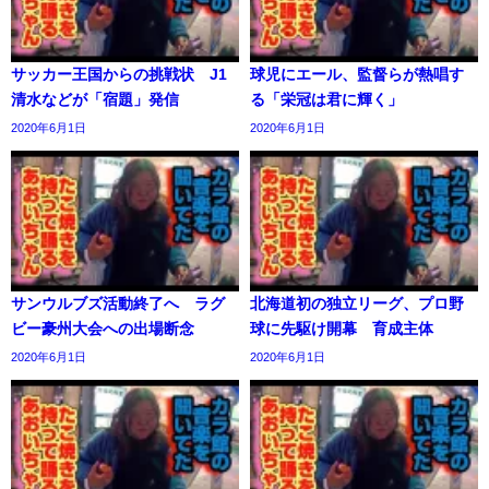
サッカー王国からの挑戦状 J1
球児にエール、監督らが熱唱す
清水などが「宿題」発信
る「栄冠は君に輝く」
2020年6月1日
2020年6月1日
サンウルブズ活動終了へ ラグ
北海道初の独立リーグ、プロ野
ビー豪州大会への出場断念
球に先駆け開幕 育成主体
2020年6月1日
2020年6月1日