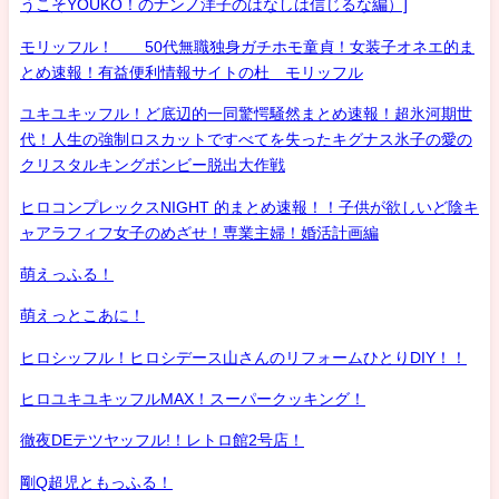
うこそYOUKO！のナンノ洋子のはなしは信じるな編）]
モリッフル！ 50代無職独身ガチホモ童貞！女装子オネエ的ま
とめ速報！有益便利情報サイトの杜 モリッフル
ユキユキッフル！ど底辺的一同驚愕騒然まとめ速報！超氷河期世
代！人生の強制ロスカットですべてを失ったキグナス氷子の愛の
クリスタルキングボンビー脱出大作戦
ヒロコンプレックスNIGHT 的まとめ速報！！子供が欲しいど陰キ
ャアラフィフ女子のめざせ！専業主婦！婚活計画編
萌えっふる！
萌えっとこあに！
ヒロシッフル！ヒロシデース山さんのリフォームひとりDIY！！
ヒロユキユキッフルMAX！スーパークッキング！
徹夜DEテツヤッフル!！レトロ館2号店！
剛Q超児ともっふる！