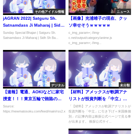
その他アイドル情報
ニュース
jAGRAN 2022| Satguru Sh.
【画像】光浦靖子の現在、クッ
Satnamdass Ji Maharaj | Sidh
ソ幸せそうｗｗｗｗｗ
Sh Baba Balak Nath Ji | Nasib
Sunday Special Bhajan | Satguru Sh.
c_img_param=; //img-
Satnamdass Ji Maharaj | Sidh Sh Ba...
c.net/output/category/anime.js
Music
c_img_param=; //img...
デジタル
未分類
【速報】電通、AOKIなどに家宅
【材料】アメックスが軟調アナ
捜査！！！東京五輪で賄賂の疑
リストが投資判断を「中立」に
い
引き下げ＝米国株個別
Source:
「【材料】アメックスが軟調アナリストが
https://newmatosoku.com/feed/main/rss2.xml...
投資判断を「中立」に引き下げ＝米国株個
別」の記事内容は株探公式ページで見る事
が出来ます。 株探公式サイ...