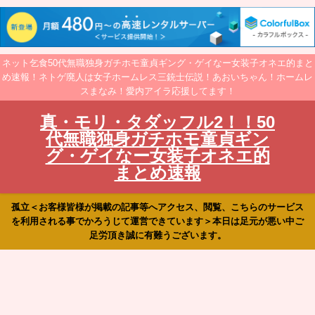
ネット乞食50代無職独身ガチホモ童貞ギング・ゲイなー女装子オネエ的まと
め速報！ネトゲ廃人は女子ホームレス三銃士伝説！あおいちゃん！ホームレ
スまなみ！愛内アイラ応援してます！
真・モリ・タダッフル2！！50
代無職独身ガチホモ童貞ギン
グ・ゲイなー女装子オネエ的
まとめ速報
孤立＜お客様皆様が掲載の記事等へアクセス、閲覧、こちらのサービス
を利用される事でかろうじて運営できています＞本日は足元が悪い中ご
足労頂き誠に有難うございます。