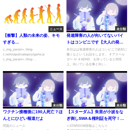
ニュース
未分類
【衝撃】人類の未来の姿、キモ
発達障害の人が向いてないバイ
すぎる…
トはコンビニです【大人の発達
障害・ASD(自閉症スペクトラ
c_img_param=; //img-
本日はは発達障害の人はコンビニで絶対に
c.net/output/category/game.js
働くなというお話をします。 ＃アスペル
ム)・ADHD(注意欠陥多動性障
c_img_param=; //img-...
ガー や ＃ADHD を持っていると特性
害)・アスペルガー・汎用性発達
上、向いている仕事と向い...
障害・LD(学習障害)】向いてる
仕事・お金・接客
未分類
未分類
ワクチン接種後に190人死亡？ほ
【スターダム】朱里が小波をな
んとにひどい報道だよ
ぎ倒しSWA＆権利証を死守！上
谷ワンダー挑戦内定！ ひめぽい
問題のニュース
☆STARDOM情報はこちら☆