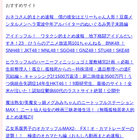
おすすめサイト
おネコさん的まとめ速報 僕の彼女はエリーちゃん人形！豆腐メ
ンタルメンヘラ電波中年アルバイターのぬいぐるみ男子末路編
アイドッフル！ ワタクシ的まとめ速報 地下格闘アイドルだい
すき！23 ひうらのアニメ放送局101ちゃんねる BNK48 ！
SNH48！JKT48！MNL48！SGO48！GNZ48！STU48！SKE48
ヒウラッフルのハーニーフィニッシュゴミ屋敷補完計画 ＜必殺！
生前整理人！孤立し孤独死からの～特殊清掃・遺品整理への道F
完結編＞ キャッシング計1500万返済：厨二病借金3500万円！う
つ病統合失調症14年生HKT46！！9期研究生、最後のサイト！全
米が泣いた！認知症鬱病60代のラストサイト絶賛！公開中
魔法熟女/美魔女ッ娘メグみみちゃんのニートッフルステーション
MAX！ ニート仙人仙女の映画三昧老後生活！（無職孤独居老人的
まとめ速報Z)]
乙女系腐男子のオカマッフルMAX2- FX！オ・カマトレーダーの
逆襲！！ 極道のオカマたち編（おもしろ動画まとめ速報）