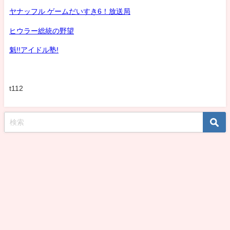
ヤナッフル ゲームだいすき6！放送局
ヒウラー総統の野望
魁!!アイドル塾!
t112