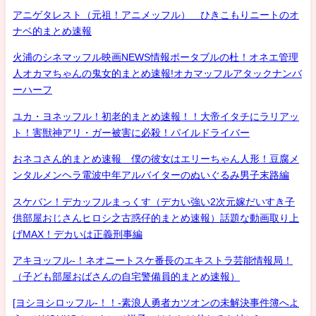
アニゲタレスト（元祖！アニメッフル） ひきこもりニートのオ
ナベ的まとめ速報
火浦のシネマッフル映画NEWS情報ポータブルの杜！オネエ管理
人オカマちゃんの鬼女的まとめ速報!オカマッフルアタックナンバ
ーハーフ
ユカ・ヨネッフル！初老的まとめ速報！！大帝イタチにラリアッ
ト！害獣神アリ・ガー被害に必殺！パイルドライバー
おネコさん的まとめ速報 僕の彼女はエリーちゃん人形！豆腐メ
ンタルメンヘラ電波中年アルバイターのぬいぐるみ男子末路編
スケバン！デカッフルまっくす（デカい強い2次元嫁だいすき子
供部屋おじさんヒロシ之古惑仔的まとめ速報）話題な動画取り上
げMAX！デカいは正義刑事編
アキヨッフル-！ネオニートスケ番長のエキストラ芸能情報局！
（子ども部屋おばさんの自宅警備員的まとめ速報）
[ヨシヨシロッフル-！！-素浪人勇者カツオンの未解決事件簿へよ