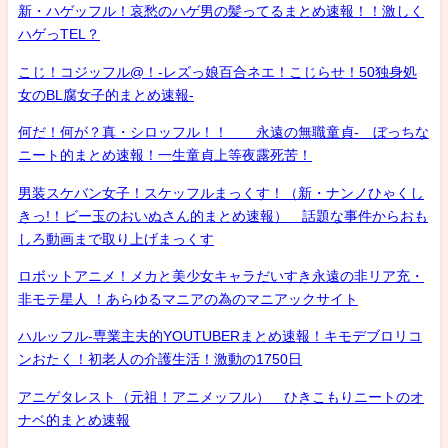
新・ハゲッフル！哀愁のハゲ男の髪ってるまとめ速報！！激しく
ハゲっTEL？
こじ！コジッフル@！-レズっ娘百合ネエ！こじらせ！50独身処
女のBL腐女子的まとめ速報-
何だ！何が？真・シロッフル！！ 永遠の無職童貞- ぼっちな
ニート的まとめ速報！一生童貞上等夜露死苦！
男装スケバン女子！スケッフルまっくす！（新・ナンノひゃくし
きっ!！ビー玉のおいぬさん的まとめ速報） 話題な事件からおも
しろ動画まで取り上げまっくす
ロボットアニメ！メカと美少女キャラだいすき永遠の非リア充・
非モテ星人 ！あらゆるマニアの為のマニアックサイト
ハルッフル-専業主夫的YOUTUBERまとめ速報！キモデブロリコ
ンおたく！初老人の介護生活！激動の1750日
アニゲタレスト（元祖！アニメッフル） ひきこもりニートのオ
ナベ的まとめ速報