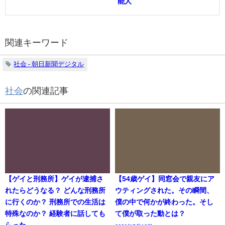
能人
関連キーワード
社会 - 朝日新聞デジタル
社会
の関連記事
【ゲイと刑務所】ゲイが逮捕さ
【54歳ゲイ】同窓会で親友にア
れたらどうなる？ どんな刑務所
ウティングされた。その瞬間、
に行くのか？ 刑務所での生活は
僕の中で何かが終わった。そし
特殊なのか？ 経験者に話しても
て僕が取った動とは？