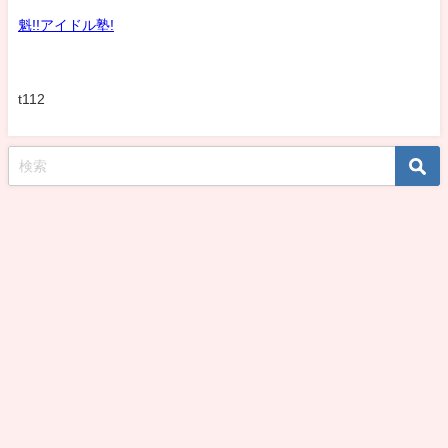
魁!!アイドル塾!
t112
koshirohiroko39jp All Rights Reserved.