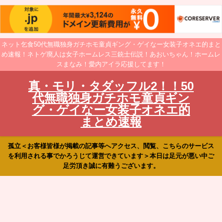
ネット乞食50代無職独身ガチホモ童貞ギング・ゲイなー女装子オネエ的まと
め速報！ネトゲ廃人は女子ホームレス三銃士伝説！あおいちゃん！ホームレ
スまなみ！愛内アイラ応援してます！
真・モリ・タダッフル2！！50
代無職独身ガチホモ童貞ギン
グ・ゲイなー女装子オネエ的
まとめ速報
孤立＜お客様皆様が掲載の記事等へアクセス、閲覧、こちらのサービス
を利用される事でかろうじて運営できています＞本日は足元が悪い中ご
足労頂き誠に有難うございます。