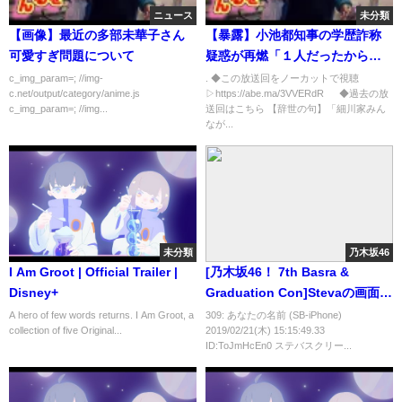
ニュース
未分類
【画像】最近の多部未華子さん
【暴露】小池都知事の学歴詐称
可愛すぎ問題について
疑惑が再燃「１人だったから首
席だった」舛添前都知事が小池
c_img_param=; //img-
. ◆この放送回をノーカットで視聴
c.net/output/category/anime.js
▷https://abe.ma/3VVERdR ◆過去の放
氏につかれた嘘｜ABEMA的ニュ
c_img_param=; //img...
送回はこちら 【辞世の句】「細川家みん
ースショー
なが...
未分類
乃木坂46
I Am Groot | Official Trailer |
[乃木坂46！ 7th Basra &
Disney+
Graduation Con]Stevaの画面は
かなり大きいです！
A hero of few words returns. I Am Groot, a
309: あなたの名前 (SB-iPhone)
collection of five Original...
2019/02/21(木) 15:15:49.33
ID:ToJmHcEn0 ステバスクリー...