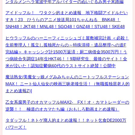
ンタルメンヘラ電波中年アルバイターのぬいぐるみ男子末路編
アイドッフル！ ワタクシ的まとめ速報 地下格闘アイドルだい
すき！23 ひうらのアニメ放送局101ちゃんねる BNK48 ！
SNH48！JKT48！MNL48！SGO48！GNZ48！STU48！SKE48
ヒウラッフルのハーニーフィニッシュゴミ屋敷補完計画 ＜必殺！
生前整理人！孤立し孤独死からの～特殊清掃・遺品整理への道F
完結編＞ キャッシング計1500万返済：厨二病借金3500万円！う
つ病統合失調症14年生HKT46！！9期研究生、最後のサイト！全
米が泣いた！認知症鬱病60代のラストサイト絶賛！公開中
魔法熟女/美魔女ッ娘メグみみちゃんのニートッフルステーション
MAX！ ニート仙人仙女の映画三昧老後生活！（無職孤独居老人的
まとめ速報Z)]
乙女系腐男子のオカマッフルMAX2- FX！オ・カマトレーダーの
逆襲！！ 極道のオカマたち編（おもしろ動画まとめ速報）
タダッフル！ネトゲ廃人的まとめ速報！！ネット乞食DE2000万
パワーズ！