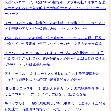
火浦のシネマッフル映画NEWS情報ポータブルの杜！オネエ管理
人オカマちゃんの鬼女的まとめ速報!オカマッフルアタックナンバ
ーハーフ
ユカ・ヨネッフル！初老的まとめ速報！！大帝イタチにラリアッ
ト！害獣神アリ・ガー被害に必殺！パイルドライバー
おネコさん的まとめ速報 僕の彼女はエリーちゃん人形！豆腐メ
ンタルメンヘラ電波中年アルバイターのぬいぐるみ男子末路編
スケバン！デカッフルまっくす（デカい強い2次元嫁だいすき子
供部屋おじさんヒロシ之古惑仔的まとめ速報）話題な動画取り上
げMAX！デカいは正義刑事編
アキヨッフル-！ネオニートスケ番長のエキストラ芸能情報局！
（子ども部屋おばさんの自宅警備員的まとめ速報）
[ヨシヨシロッフル-！！-素浪人勇者カツオンの未解決事件簿へよ
うこそYOUKO！のナンノ洋子のはなしは信じるな編）]
モリッフル！ 50代無職独身ガチホモ童貞！女装子オネエ的ま
とめ速報！有益便利情報サイトの杜 モリッフル