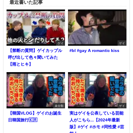
最近書いた記事
ゲイ
ゲイ
【禁断の質問】ゲイカップル
#bl #gay A romantic kiss
呼び出して色々聞いてみた
【雨とヒキ】
未分類
ゲイ
【韓国VLOG】ゲイのお誕生
実はゲイを公表している芸能
日韓国旅行🇰🇷
人がこちら...【2024年最新
版】#ゲイ #ホモ #同性愛 #芸