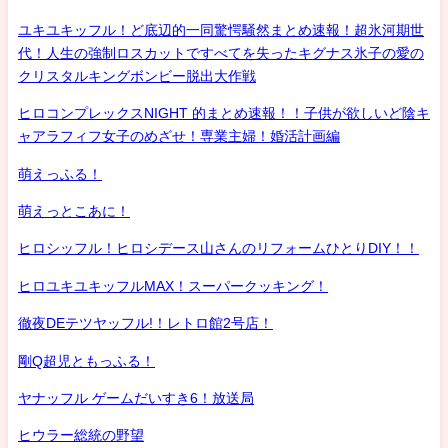
ユキユキッフル！ど底辺的一同驚愕騒然まとめ速報！超氷河期世
代！人生の強制ロスカットですべてを失ったキグナス氷子の愛の
クリスタルキングボンビー脱出大作戦
ヒロコンプレックスNIGHT 的まとめ速報！！子供が欲しいど陰キ
ャアラフィフ女子のめざせ！専業主婦！婚活計画編
萌えっふる！
萌えっとこあに！
ヒロシッフル！ヒロシデース山さんのリフォームひとりDIY！！
ヒロユキユキッフルMAX！スーパークッキング！
徹夜DEテツヤッフル!！レトロ館2号店！
剛Q超児ともっふる！
ヤナッフル ゲームだいすき6！放送局
ヒウラー総統の野望