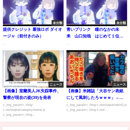
未分類
未分類
提供クレジット 最強ロボ ダイオ
青いブリンク 瞳のなかの未
ージャ（前付きのみ）
来 山口知哉 はじめて１位取
った曲です。
...
...
ニュース
ニュース
【画像】室蘭美人JK失踪事件、
【画像】米雑誌「大谷サン表紙
警察が現在の姿(39)を発表
にして風刺したろｗｗｗ」→炎
上
c_img_param=; //img-
c_img_param=; //img-c.net/output/site/42.js
c.net/output/category/anime.js
c_img_param=; //img-c.net/...
c_img_param=; //img...