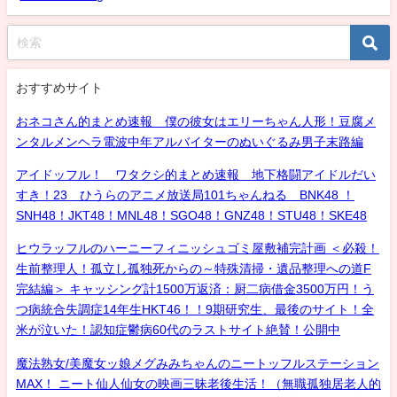
おすすめサイト
おネコさん的まとめ速報 僕の彼女はエリーちゃん人形！豆腐メ
ンタルメンヘラ電波中年アルバイターのぬいぐるみ男子末路編
アイドッフル！ ワタクシ的まとめ速報 地下格闘アイドルだい
すき！23 ひうらのアニメ放送局101ちゃんねる BNK48 ！
SNH48！JKT48！MNL48！SGO48！GNZ48！STU48！SKE48
ヒウラッフルのハーニーフィニッシュゴミ屋敷補完計画 ＜必殺！
生前整理人！孤立し孤独死からの～特殊清掃・遺品整理への道F
完結編＞ キャッシング計1500万返済：厨二病借金3500万円！う
つ病統合失調症14年生HKT46！！9期研究生、最後のサイト！全
米が泣いた！認知症鬱病60代のラストサイト絶賛！公開中
魔法熟女/美魔女ッ娘メグみみちゃんのニートッフルステーション
MAX！ ニート仙人仙女の映画三昧老後生活！（無職孤独居老人的