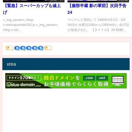
【緊急】スーパーカップも値上
【服部半蔵 影の軍団】次回予告
げ
24
c_img_param=; //img-
フジテレビ系列にて 1980年4月1日 - 9月
c.net/output/site/202.js c_img_param=;
30日の 火曜日22時から22時54分に 全27話
//img-c.net...
が放送された。 【タイトル】 24 戦慄!...
xrea