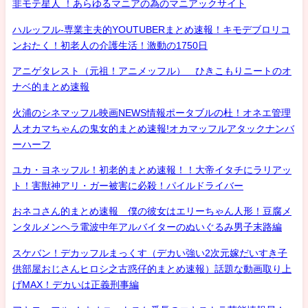
非モテ星人 ！あらゆるマニアの為のマニアックサイト
ハルッフル-専業主夫的YOUTUBERまとめ速報！キモデブロリコ
ンおたく！初老人の介護生活！激動の1750日
アニゲタレスト（元祖！アニメッフル） ひきこもりニートのオ
ナベ的まとめ速報
火浦のシネマッフル映画NEWS情報ポータブルの杜！オネエ管理
人オカマちゃんの鬼女的まとめ速報!オカマッフルアタックナンバ
ーハーフ
ユカ・ヨネッフル！初老的まとめ速報！！大帝イタチにラリアッ
ト！害獣神アリ・ガー被害に必殺！パイルドライバー
おネコさん的まとめ速報 僕の彼女はエリーちゃん人形！豆腐メ
ンタルメンヘラ電波中年アルバイターのぬいぐるみ男子末路編
スケバン！デカッフルまっくす（デカい強い2次元嫁だいすき子
供部屋おじさんヒロシ之古惑仔的まとめ速報）話題な動画取り上
げMAX！デカいは正義刑事編