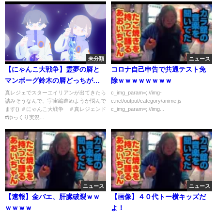
未分類
ニュース
【にゃんこ大戦争】霊夢の唇と
コロナ自己申告で共通テスト免
マンボーグ鈴木の唇どっちが潤
除ｗｗｗｗｗｗｗｗ
ってる！？【ゆっくり実況】part
真レジェでスターエイリアンが出てきたら
c_img_param=; //img-
詰みそうなんで、宇宙編進めようか悩んで
c.net/output/category/anime.js
９
ます() ＃にゃんこ大戦争 ＃真レジェンド
c_img_param=; //img...
#ゆっくり実況...
ニュース
ニュース
【速報】金バエ、肝臓破裂ｗｗ
【画像】４０代トー横キッズだ
ｗｗｗｗ
よ！