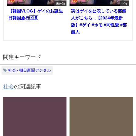
未分類
ゲイ
【韓国VLOG】ゲイのお誕生
実はゲイを公表している芸能
日韓国旅行🇰🇷
人がこちら...【2024年最新
版】#ゲイ #ホモ #同性愛 #芸
能人
関連キーワード
社会 - 朝日新聞デジタル
社会
の関連記事