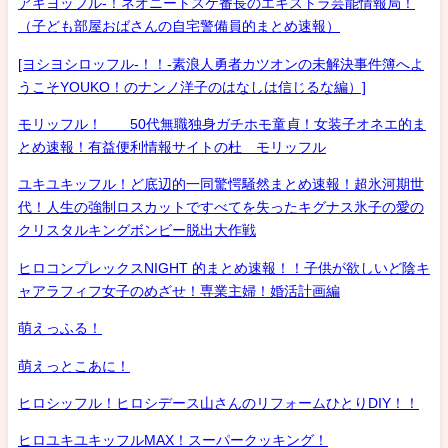
アキヨッフル-！ネオニートスケ番長のエキストラ芸能情報局！
（子ども部屋おばさんの自宅警備員的まとめ速報）
[ヨシヨシロッフル-！！-素浪人勇者カツオンの未解決事件簿へよ
うこそYOUKO！のナンノ洋子のはなしは信じるな編）]
モリッフル！ 50代無職独身ガチホモ童貞！女装子オネエ的ま
とめ速報！有益便利情報サイトの杜 モリッフル
ユキユキッフル！ど底辺的一同驚愕騒然まとめ速報！超氷河期世
代！人生の強制ロスカットですべてを失ったキグナス氷子の愛の
クリスタルキングボンビー脱出大作戦
ヒロコンプレックスNIGHT 的まとめ速報！！子供が欲しいど陰キ
ャアラフィフ女子のめざせ！専業主婦！婚活計画編
萌えっふる！
萌えっとこあに！
ヒロシッフル！ヒロシデース山さんのリフォームひとりDIY！！
ヒロユキユキッフルMAX！スーパークッキング！