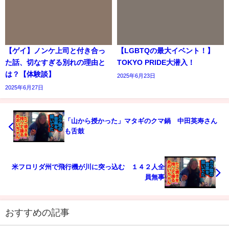
【ゲイ】ノンケ上司と付き合っ
【LGBTQの最大イベント！】
た話、切なすぎる別れの理由と
TOKYO PRIDE大潜入！
は？【体験談】
2025年6月23日
2025年6月27日
「山から授かった」マタギのクマ鍋 中田英寿さん
も舌鼓
米フロリダ州で飛行機が川に突っ込む １４２人全
員無事
おすすめの記事