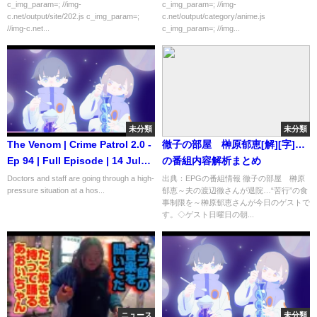
c_img_param=; //img-
c_img_param=; //img-
c.net/output/site/202.js c_img_param=;
c.net/output/category/anime.js
//img-c.net...
c_img_param=; //img...
未分類
未分類
The Venom | Crime Patrol 2.0 -
徹子の部屋 榊原郁恵[解][字]…
Ep 94 | Full Episode | 14 July
の番組内容解析まとめ
2022
Doctors and staff are going through a high-
出典：EPGの番組情報 徹子の部屋 榊原
pressure situation at a hos...
郁恵～夫の渡辺徹さんが退院…“苦行”の食
事制限を～榊原郁恵さんが今日のゲストで
す。◇ゲスト日曜日の朝...
ニュース
未分類