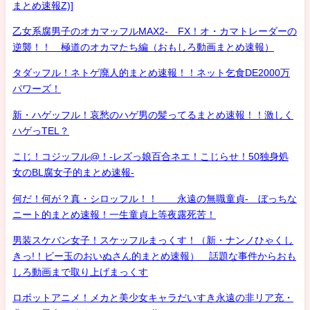
まとめ速報Z)]
乙女系腐男子のオカマッフルMAX2- FX！オ・カマトレーダーの
逆襲！！ 極道のオカマたち編（おもしろ動画まとめ速報）
タダッフル！ネトゲ廃人的まとめ速報！！ネット乞食DE2000万
パワーズ！
新・ハゲッフル！哀愁のハゲ男の髪ってるまとめ速報！！激しく
ハゲっTEL？
こじ！コジッフル@！-レズっ娘百合ネエ！こじらせ！50独身処
女のBL腐女子的まとめ速報-
何だ！何が？真・シロッフル！！ 永遠の無職童貞- ぼっちな
ニート的まとめ速報！一生童貞上等夜露死苦！
男装スケバン女子！スケッフルまっくす！（新・ナンノひゃくし
きっ!！ビー玉のおいぬさん的まとめ速報） 話題な事件からおも
しろ動画まで取り上げまっくす
ロボットアニメ！メカと美少女キャラだいすき永遠の非リア充・