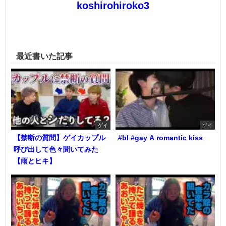
koshirohiroko3
最近書いた記事
ゲイ
ゲイ
【禁断の質問】ゲイカップル
#bl #gay A romantic kiss
呼び出して色々聞いてみた
【雨とヒキ】