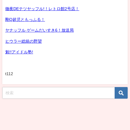
徹夜DEテツヤッフル!！レトロ館2号店！
剛Q超児ともっふる！
ヤナッフル ゲームだいすき6！放送局
ヒウラー総統の野望
魁!!アイドル塾!
t112