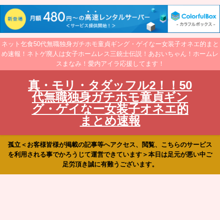
ネット乞食50代無職独身ガチホモ童貞ギング・ゲイなー女装子オネエ的まと
め速報！ネトゲ廃人は女子ホームレス三銃士伝説！あおいちゃん！ホームレ
スまなみ！愛内アイラ応援してます！
真・モリ・タダッフル2！！50
代無職独身ガチホモ童貞ギン
グ・ゲイなー女装子オネエ的
まとめ速報
孤立＜お客様皆様が掲載の記事等へアクセス、閲覧、こちらのサービス
を利用される事でかろうじて運営できています＞本日は足元が悪い中ご
足労頂き誠に有難うございます。