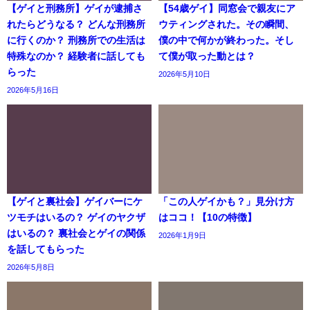
【ゲイと刑務所】ゲイが逮捕さ
【54歳ゲイ】同窓会で親友にア
れたらどうなる？ どんな刑務所
ウティングされた。その瞬間、
に行くのか？ 刑務所での生活は
僕の中で何かが終わった。そし
特殊なのか？ 経験者に話しても
て僕が取った動とは？
らった
2026年5月10日
2026年5月16日
【ゲイと裏社会】ゲイバーにケ
「この人ゲイかも？」見分け方
ツモチはいるの？ ゲイのヤクザ
はココ！【10の特徴】
はいるの？ 裏社会とゲイの関係
2026年1月9日
を話してもらった
2026年5月8日