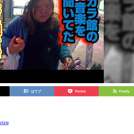
はてブ
Pocket
Feedly
rize