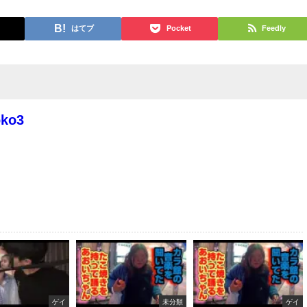
はてブ
Pocket
Feedly
oko3
ゲイ
未分類
ゲイ