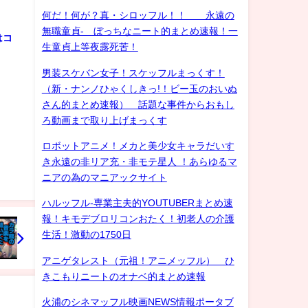
何だ！何が？真・シロッフル！！ 永遠の
無職童貞- ぼっちなニート的まとめ速報！一
はコ
生童貞上等夜露死苦！
男装スケバン女子！スケッフルまっくす！
（新・ナンノひゃくしきっ!！ビー玉のおいぬ
さん的まとめ速報） 話題な事件からおもし
ろ動画まで取り上げまっくす
ロボットアニメ！メカと美少女キャラだいす
き永遠の非リア充・非モテ星人 ！あらゆるマ
ニアの為のマニアックサイト
ハルッフル-専業主夫的YOUTUBERまとめ速
報！キモデブロリコンおたく！初老人の介護
生活！激動の1750日
アニゲタレスト（元祖！アニメッフル） ひ
きこもりニートのオナベ的まとめ速報
火浦のシネマッフル映画NEWS情報ポータブ