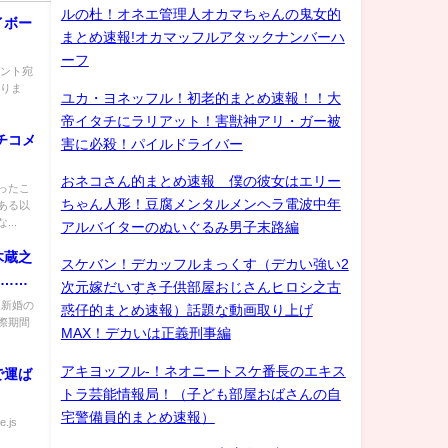
ルの杜！オネエ管理人オカマちゃんの鬼女的
イボー
まとめ速報!オカマッフルアタックナンバーハ
ーフ
ゼント宛
ありま
ユカ・ヨネッフル！初老的まとめ速報！！大
帝イタチにラリアット！害獣神アリ・ガー被
チコメ
害に必殺！パイルドライバー
おネコさん的まとめ速報 僕の彼女はエリー
ったこ
ちゃん人形！豆腐メンタルメンヘラ電波中年
ある以
..
アルバイターのぬいぐるみ男子末路編
木蔵之
スケバン！デカッフルまっくす（デカい強い2
]…の
次元嫁だいすき子供部屋おじさんヒロシ之古
！新婚の
惑仔的まとめ速報）話題な動画取り上げ
際期間
MAX！デカいは正義刑事編
アキヨッフル-！ネオニートスケ番長のエキス
で運ば
トラ芸能情報局！（子ども部屋おばさんの自
宅警備員的まとめ速報）
e.js