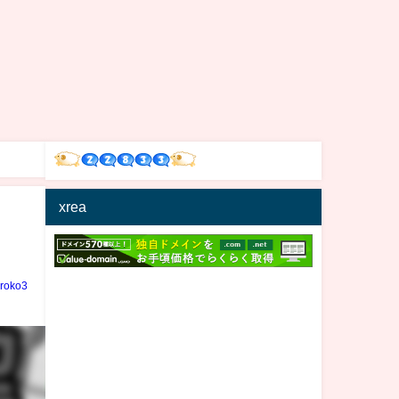
xrea
iroko3