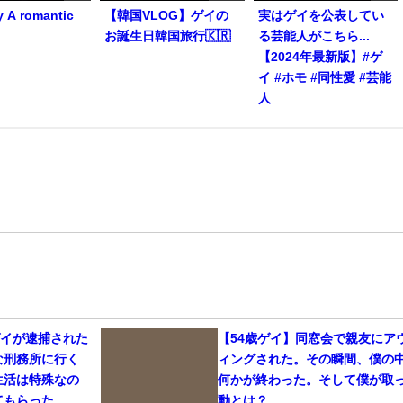
y A romantic
【韓国VLOG】ゲイの
実はゲイを公表してい
お誕生日韓国旅行🇰🇷
る芸能人がこちら...
【2024年最新版】#ゲ
イ #ホモ #同性愛 #芸能
人
ゲイが逮捕された
【54歳ゲイ】同窓会で親友にア
な刑務所に行く
ィングされた。その瞬間、僕の
生活は特殊なの
何かが終わった。そして僕が取
てもらった
動とは？