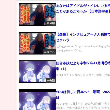
あなたはアイドルがトイレにいる
ことがあるだろうか 【日本語字幕
...
未分類
【画像】インタビュアーさん我慢
セクハラ
c_img_param=; //img-c.net/output/category/a
c_img_param=; //img...
ニュース
仙台市政だより令和２年11月号①
集（1）
仙台市政だより令和２年11月号①表紙、特集（1
未分類
YOUは何しに日本へ? 動画 202
日
YOUは何しに日本へ? 2023年2月6日内容
玄関口、空港で外国人たちを勝手にお出迎え