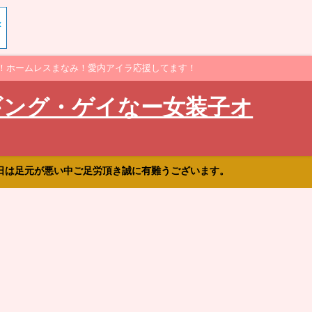
！ホームレスまなみ！愛内アイラ応援してます！
ギング・ゲイなー女装子オ
日は足元が悪い中ご足労頂き誠に有難うございます。