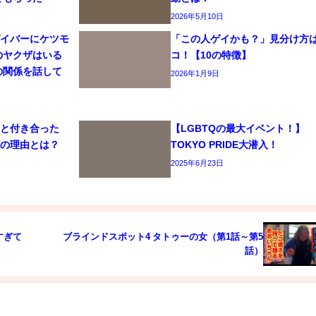
2026年5月10日
ゲイバーにケツモ
「この人ゲイかも？」見分け方
のヤクザはいる
コ！【10の特徴】
の関係を話して
2026年1月9日
司と付き合った
【LGBTQの最大イベント！】
れの理由とは？
TOKYO PRIDE大潜入！
2025年6月23日
すぎて
ブラインドスポット4 タトゥーの女（第1話～第5
話）