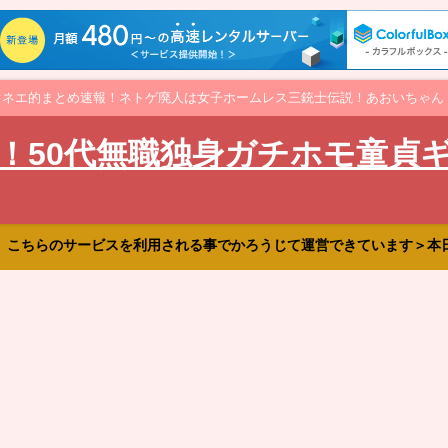
オネエ的まとめ速報！ネトゲ廃人は女子ホームレス三銃士伝説！あおいちゃん
！50代無職独身ガチホモ童貞
、こちらのサービスを利用される事でかろうじて運営できています＞本