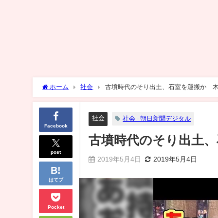
ホーム
社会
古墳時代のそり出土、石室を運搬か 
社会
社会 - 朝日新聞デジタル
Facebook
古墳時代のそり出土、
post
2019年5月4日
2019年5月4日
はてブ
Pocket