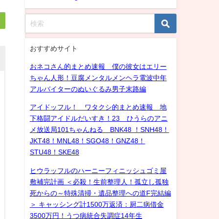
おすすめサイト
おネコさん的まとめ速報 僕の彼女はエリー
ちゃん人形！豆腐メンタルメンヘラ電波中年
アルバイターのぬいぐるみ男子末路編
アイドッフル！ ワタクシ的まとめ速報 地
下格闘アイドルだいすき！23 ひうらのアニ
メ放送局101ちゃんねる BNK48 ！SNH48！
JKT48！MNL48！SGO48！GNZ48！
STU48！SKE48
ヒウラッフルのハーニーフィニッシュゴミ屋
敷補完計画 ＜必殺！生前整理人！孤立し孤独
死からの～特殊清掃・遺品整理への道F完結編
＞ キャッシング計1500万返済：厨二病借金
3500万円！うつ病統合失調症14年生