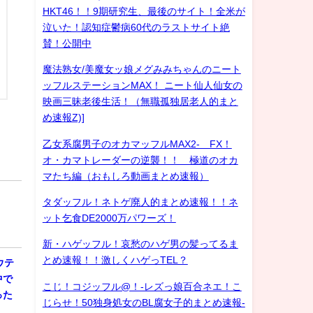
HKT46！！9期研究生、最後のサイト！全米が
泣いた！認知症鬱病60代のラストサイト絶
賛！公開中
魔法熟女/美魔女ッ娘メグみみちゃんのニート
ッフルステーションMAX！ ニート仙人仙女の
映画三昧老後生活！（無職孤独居老人的まと
め速報Z)]
乙女系腐男子のオカマッフルMAX2- FX！
オ・カマトレーダーの逆襲！！ 極道のオカ
マたち編（おもしろ動画まとめ速報）
タダッフル！ネトゲ廃人的まとめ速報！！ネ
ット乞食DE2000万パワーズ！
新・ハゲッフル！哀愁のハゲ男の髪ってるま
とめ速報！！激しくハゲっTEL？
ウテ
中で
こじ！コジッフル@！-レズっ娘百合ネエ！こ
った
じらせ！50独身処女のBL腐女子的まとめ速報-