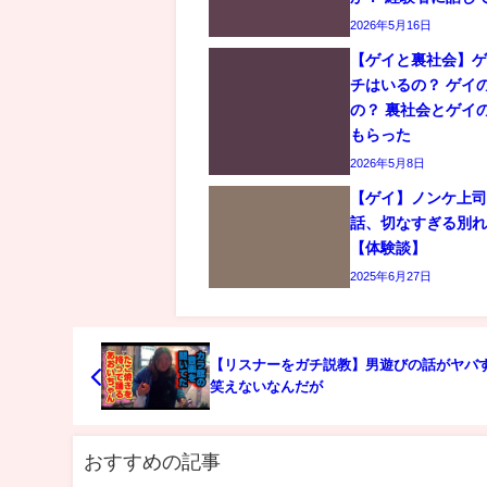
2026年5月16日
【ゲイと裏社会】
チはいるの？ ゲイ
の？ 裏社会とゲイ
もらった
2026年5月8日
【ゲイ】ノンケ上
話、切なすぎる別
【体験談】
2025年6月27日
【リスナーをガチ説教】男遊びの話がヤバ
笑えないなんだが
おすすめの記事