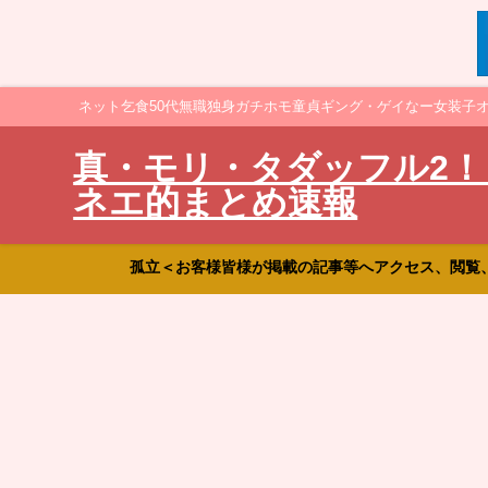
ネット乞食50代無職独身ガチホモ童貞ギング・ゲイなー女装子
真・モリ・タダッフル2！
ネエ的まとめ速報
孤立＜お客様皆様が掲載の記事等へアクセス、閲覧