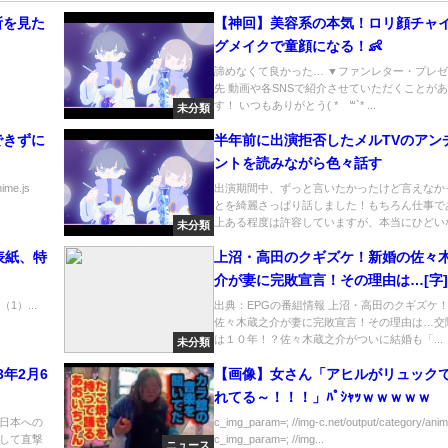
所を見た
【神回】美容系の本気！ロリ顔チャ
】
グメイクで童顔になる！👶
諦めなくて良かった… ▼ファンレター・プレ
先 動画や各SNSで紹介させていただくことが
す！ いつもありがとう( ​*´꒳`* ...
未分類
できずに
半年前に出演拒否したメルTVのアン
ントを読みながら色々話す
nime.js
出演期間中、ずっと言いたかったけど言えなか
とを綺麗さっぱり話しました！もちろん仕事で
上ある程度は許容していますが、本当にひどいな.
未分類
表紙、特
上沼・高田のクギズケ！新婚の佐々
介が妻に完敗宣言！その理由は…[字
番組内容解析まとめ
）...
出典：EPGの番組情報 上沼・高田のクギズケ
佐々木蔵之介が妻に完敗宣言！その理由は…交
は１０年！？佐々木蔵之介がついに結婚も「...
未分類
3年2月6
【画像】女さん「アヒルがリュック
れてる～！！！」ﾊﾟｼｬｯｗｗｗｗｗ
：日本への
c_img_param=; //img-c.net/output/category/anim
して直撃
c_img_param=; //img...
ニュース