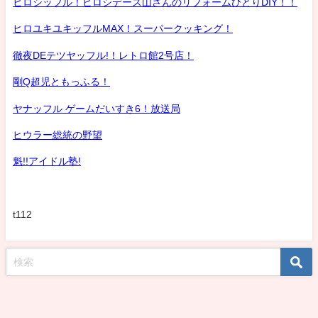
ヒロシッフル！ヒロシデース山さんのリフォームひとりDIY！！
ヒロユキユキッフルMAX！スーパークッキング！
徹夜DEテツヤッフル!！レトロ館2号店！
剛Q超児ともっふる！
ヤナッフル ゲームだいすき6！放送局
ヒウラー総統の野望
魁!!アイドル塾!
t112