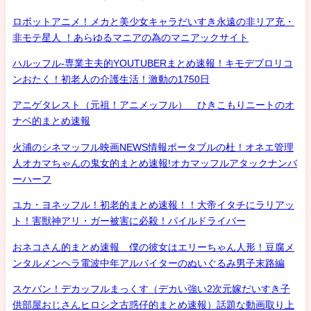
ロボットアニメ！メカと美少女キャラだいすき永遠の非リア充・
非モテ星人 ！あらゆるマニアの為のマニアックサイト
ハルッフル-専業主夫的YOUTUBERまとめ速報！キモデブロリコ
ンおたく！初老人の介護生活！激動の1750日
アニゲタレスト（元祖！アニメッフル） ひきこもりニートのオ
ナベ的まとめ速報
火浦のシネマッフル映画NEWS情報ポータブルの杜！オネエ管理
人オカマちゃんの鬼女的まとめ速報!オカマッフルアタックナンバ
ーハーフ
ユカ・ヨネッフル！初老的まとめ速報！！大帝イタチにラリアッ
ト！害獣神アリ・ガー被害に必殺！パイルドライバー
おネコさん的まとめ速報 僕の彼女はエリーちゃん人形！豆腐メ
ンタルメンヘラ電波中年アルバイターのぬいぐるみ男子末路編
スケバン！デカッフルまっくす（デカい強い2次元嫁だいすき子
供部屋おじさんヒロシ之古惑仔的まとめ速報）話題な動画取り上