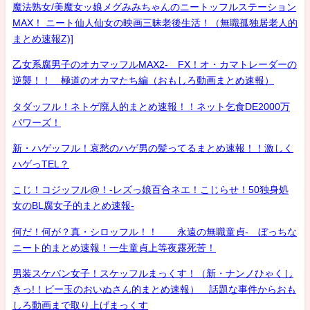
魔法熟女/美魔女ッ娘メグみみちゃんのニートッフルステーション
MAX！ ニート仙人仙女の映画三昧老後生活！（無職孤独居老人的
まとめ速報Z)]
乙女系腐男子のオカマッフルMAX2- FX！オ・カマトレーダーの
逆襲！！ 極道のオカマたち編（おもしろ動画まとめ速報）
タダッフル！ネトゲ廃人的まとめ速報！！ネット乞食DE2000万
パワーズ！
新・ハゲッフル！哀愁のハゲ男の髪ってるまとめ速報！！激しく
ハゲっTEL？
こじ！コジッフル@！-レズっ娘百合ネエ！こじらせ！50独身処
女のBL腐女子的まとめ速報-
何だ！何が？真・シロッフル！！ 永遠の無職童貞- ぼっちな
ニート的まとめ速報！一生童貞上等夜露死苦！
男装スケバン女子！スケッフルまっくす！（新・ナンノひゃくし
きっ!！ビー玉のおいぬさん的まとめ速報） 話題な事件からおも
しろ動画まで取り上げまっくす