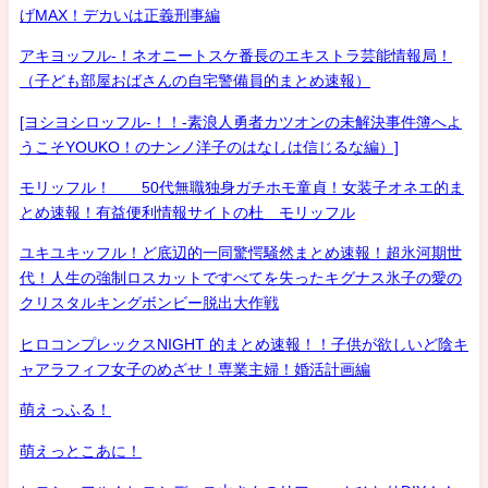
げMAX！デカいは正義刑事編
アキヨッフル-！ネオニートスケ番長のエキストラ芸能情報局！
（子ども部屋おばさんの自宅警備員的まとめ速報）
[ヨシヨシロッフル-！！-素浪人勇者カツオンの未解決事件簿へよ
うこそYOUKO！のナンノ洋子のはなしは信じるな編）]
モリッフル！ 50代無職独身ガチホモ童貞！女装子オネエ的ま
とめ速報！有益便利情報サイトの杜 モリッフル
ユキユキッフル！ど底辺的一同驚愕騒然まとめ速報！超氷河期世
代！人生の強制ロスカットですべてを失ったキグナス氷子の愛の
クリスタルキングボンビー脱出大作戦
ヒロコンプレックスNIGHT 的まとめ速報！！子供が欲しいど陰キ
ャアラフィフ女子のめざせ！専業主婦！婚活計画編
萌えっふる！
萌えっとこあに！