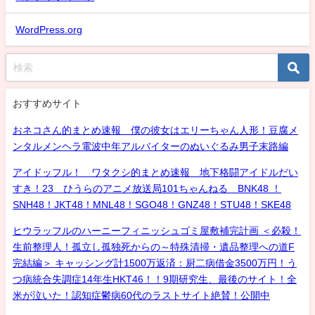
WordPress.org
おすすめサイト
おネコさん的まとめ速報 僕の彼女はエリーちゃん人形！豆腐メ
ンタルメンヘラ電波中年アルバイターのぬいぐるみ男子末路編
アイドッフル！ ワタクシ的まとめ速報 地下格闘アイドルだい
すき！23 ひうらのアニメ放送局101ちゃんねる BNK48 ！
SNH48！JKT48！MNL48！SGO48！GNZ48！STU48！SKE48
ヒウラッフルのハーニーフィニッシュゴミ屋敷補完計画 ＜必殺！
生前整理人！孤立し孤独死からの～特殊清掃・遺品整理への道F
完結編＞ キャッシング計1500万返済：厨二病借金3500万円！う
つ病統合失調症14年生HKT46！！9期研究生、最後のサイト！全
米が泣いた！認知症鬱病60代のラストサイト絶賛！公開中