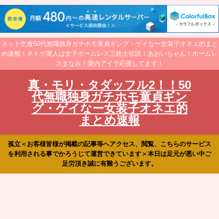
ネット乞食50代無職独身ガチホモ童貞ギング・ゲイなー女装子オネエ的まと
め速報！ネトゲ廃人は女子ホームレス三銃士伝説！あおいちゃん！ホームレ
スまなみ！愛内アイラ応援してます！
真・モリ・タダッフル2！！50
代無職独身ガチホモ童貞ギン
グ・ゲイなー女装子オネエ的
まとめ速報
孤立＜お客様皆様が掲載の記事等へアクセス、閲覧、こちらのサービス
を利用される事でかろうじて運営できています＞本日は足元が悪い中ご
足労頂き誠に有難うございます。