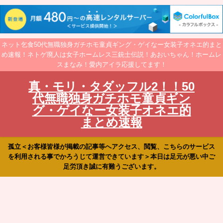
ネット乞食50代無職独身ガチホモ童貞ギング・ゲイなー女装子オネエ的まと
め速報！ネトゲ廃人は女子ホームレス三銃士伝説！あおいちゃん！ホームレ
スまなみ！愛内アイラ応援してます！
真・モリ・タダッフル2！！50
代無職独身ガチホモ童貞ギン
グ・ゲイなー女装子オネエ的
まとめ速報
孤立＜お客様皆様が掲載の記事等へアクセス、閲覧、こちらのサービス
を利用される事でかろうじて運営できています＞本日は足元が悪い中ご
足労頂き誠に有難うございます。