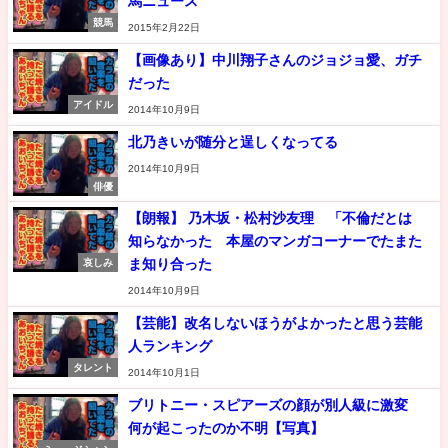
馬ニュース
競馬
2015年2月22日
【画像あり】中川翔子さんのジョジョ愛、ガチ
だった
アイドル
2014年10月9日
北乃きいが随分と逞しくなってる
2014年10月9日
俳優
【朗報】 乃木坂・松村沙友理 「不倫だとは
知らなかった 本屋のマンガコーナーでたまた
ま知り合った
哀しみ
2014年10月9日
【芸能】改名しないほうがよかったと思う芸能
人ランキング
タレント
2014年10月1日
ブリトニー・スピアーズの顔が別人級に激変
何が起こったのか不明【写真】