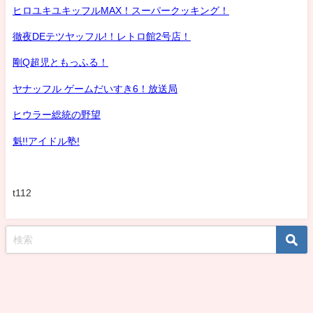
ヒロユキユキッフルMAX！スーパークッキング！
徹夜DEテツヤッフル!！レトロ館2号店！
剛Q超児ともっふる！
ヤナッフル ゲームだいすき6！放送局
ヒウラー総統の野望
魁!!アイドル塾!
t112