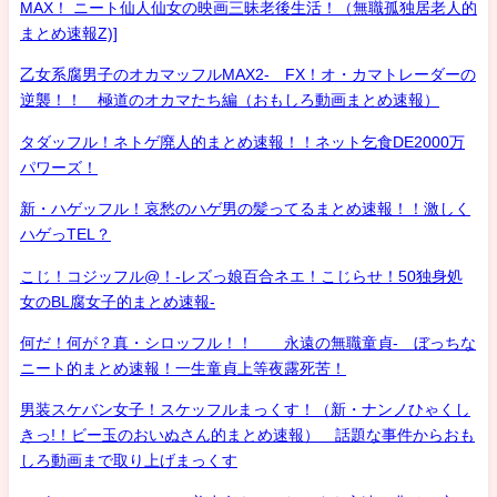
MAX！ ニート仙人仙女の映画三昧老後生活！（無職孤独居老人的
まとめ速報Z)]
乙女系腐男子のオカマッフルMAX2- FX！オ・カマトレーダーの
逆襲！！ 極道のオカマたち編（おもしろ動画まとめ速報）
タダッフル！ネトゲ廃人的まとめ速報！！ネット乞食DE2000万
パワーズ！
新・ハゲッフル！哀愁のハゲ男の髪ってるまとめ速報！！激しく
ハゲっTEL？
こじ！コジッフル@！-レズっ娘百合ネエ！こじらせ！50独身処
女のBL腐女子的まとめ速報-
何だ！何が？真・シロッフル！！ 永遠の無職童貞- ぼっちな
ニート的まとめ速報！一生童貞上等夜露死苦！
男装スケバン女子！スケッフルまっくす！（新・ナンノひゃくし
きっ!！ビー玉のおいぬさん的まとめ速報） 話題な事件からおも
しろ動画まで取り上げまっくす