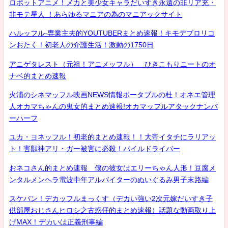
ロボットアニメ！メカと美少女キャラだいすき永遠の非リア充・
非モテ星人 ！あらゆるマニアの為のマニアックサイト
ハルッフル-専業主夫的YOUTUBERまとめ速報！キモデブロリコ
ンおたく！初老人の介護生活！激動の1750日
アニゲタレスト（元祖！アニメッフル） ひきこもりニートのオ
ナベ的まとめ速報
火浦のシネマッフル映画NEWS情報ポータブルの杜！オネエ管理
人オカマちゃんの鬼女的まとめ速報!オカマッフルアタックナンバ
ーハーフ
ユカ・ヨネッフル！初老的まとめ速報！！大帝イタチにラリアッ
ト！害獣神アリ・ガー被害に必殺！パイルドライバー
おネコさん的まとめ速報 僕の彼女はエリーちゃん人形！豆腐メ
ンタルメンヘラ電波中年アルバイターのぬいぐるみ男子末路編
スケバン！デカッフルまっくす（デカい強い2次元嫁だいすき子
供部屋おじさんヒロシ之古惑仔的まとめ速報）話題な動画取り上
げMAX！デカいは正義刑事編