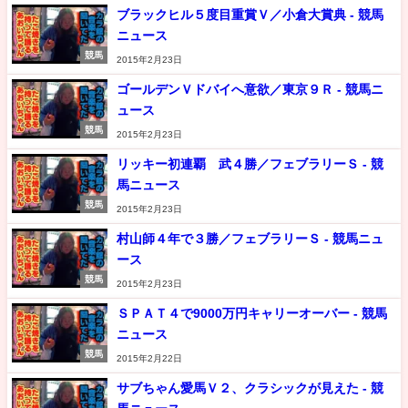
ブラックヒル５度目重賞Ｖ／小倉大賞典 - 競馬
ニュース
競馬
2015年2月23日
ゴールデンＶドバイへ意欲／東京９Ｒ - 競馬ニ
ュース
競馬
2015年2月23日
リッキー初連覇 武４勝／フェブラリーＳ - 競
馬ニュース
競馬
2015年2月23日
村山師４年で３勝／フェブラリーＳ - 競馬ニュ
ース
競馬
2015年2月23日
ＳＰＡＴ４で9000万円キャリーオーバー - 競馬
ニュース
競馬
2015年2月22日
サブちゃん愛馬Ｖ２、クラシックが見えた - 競