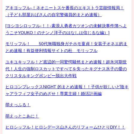
アキヨッフル-！ネオニートスケ番長のエキストラ芸能情報局！
（子ども部屋おばさんの自宅警備員的まとめ速報）
[ヨシヨシロッフル-！！-素浪人勇者カツオンの未解決事件簿へよ
うこそYOUKO！のナンノ洋子のはなしは信じるな編）]
モリッフル！ 50代無職独身ガチホモ童貞！女装子オネエ的ま
とめ速報！有益便利情報サイトの杜 モリッフル
ユキユキッフル！ど底辺的一同驚愕騒然まとめ速報！超氷河期世
代！人生の強制ロスカットですべてを失ったキグナス氷子の愛の
クリスタルキングボンビー脱出大作戦
ヒロコンプレックスNIGHT 的まとめ速報！！子供が欲しいど陰キ
ャアラフィフ女子のめざせ！専業主婦！婚活計画編
萌えっふる！
萌えっとこあに！
ヒロシッフル！ヒロシデース山さんのリフォームひとりDIY！！