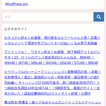
WordPress.org
おすすめサイト
おネコさん的まとめ速報 僕の彼女はエリーちゃん人形！豆腐メ
ンタルメンヘラ電波中年アルバイターのぬいぐるみ男子末路編
アイドッフル！ ワタクシ的まとめ速報 地下格闘アイドルだい
すき！23 ひうらのアニメ放送局101ちゃんねる BNK48 ！
SNH48！JKT48！MNL48！SGO48！GNZ48！STU48！SKE48
ヒウラッフルのハーニーフィニッシュゴミ屋敷補完計画 ＜必殺！
生前整理人！孤立し孤独死からの～特殊清掃・遺品整理への道F
完結編＞ キャッシング計1500万返済：厨二病借金3500万円！う
つ病統合失調症14年生HKT46！！9期研究生、最後のサイト！全
米が泣いた！認知症鬱病60代のラストサイト絶賛！公開中
魔法熟女/美魔女ッ娘メグみみちゃんのニートッフルステーション