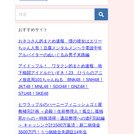
おすすめサイト
おネコさん的まとめ速報 僕の彼女はエリー
ちゃん人形！豆腐メンタルメンヘラ電波中年
アルバイターのぬいぐるみ男子末路編
アイドッフル！ ワタクシ的まとめ速報 地
下格闘アイドルだいすき！23 ひうらのアニ
メ放送局101ちゃんねる BNK48 ！SNH48！
JKT48！MNL48！SGO48！GNZ48！
STU48！SKE48
ヒウラッフルのハーニーフィニッシュゴミ屋
敷補完計画 ＜必殺！生前整理人！孤立し孤独
死からの～特殊清掃・遺品整理への道F完結編
＞ キャッシング計1500万返済：厨二病借金
3500万円！うつ病統合失調症14年生