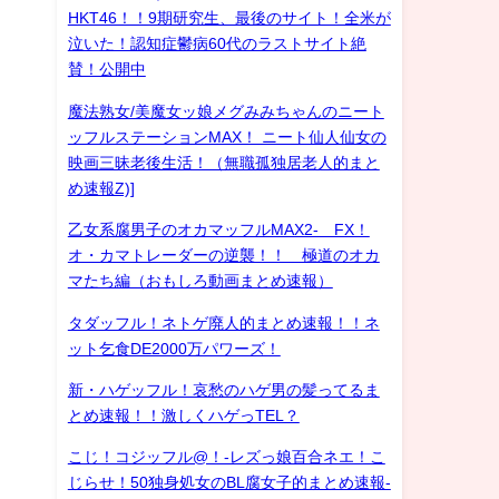
HKT46！！9期研究生、最後のサイト！全米が
泣いた！認知症鬱病60代のラストサイト絶
賛！公開中
魔法熟女/美魔女ッ娘メグみみちゃんのニート
ッフルステーションMAX！ ニート仙人仙女の
映画三昧老後生活！（無職孤独居老人的まと
め速報Z)]
乙女系腐男子のオカマッフルMAX2- FX！
オ・カマトレーダーの逆襲！！ 極道のオカ
マたち編（おもしろ動画まとめ速報）
タダッフル！ネトゲ廃人的まとめ速報！！ネ
ット乞食DE2000万パワーズ！
新・ハゲッフル！哀愁のハゲ男の髪ってるま
とめ速報！！激しくハゲっTEL？
こじ！コジッフル@！-レズっ娘百合ネエ！こ
じらせ！50独身処女のBL腐女子的まとめ速報-