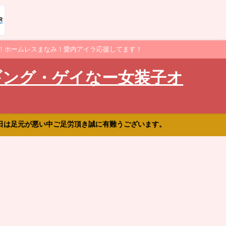
！ホームレスまなみ！愛内アイラ応援してます！
ギング・ゲイなー女装子オ
日は足元が悪い中ご足労頂き誠に有難うございます。