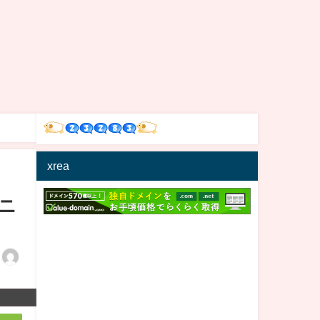
xrea
ニ