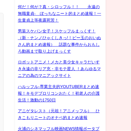
何だ！何が？真・シロッフル！！ 永遠の
無職童貞- ぼっちなニート的まとめ速報！一
生童貞上等夜露死苦！
男装スケバン女子！スケッフルまっくす！
（新・ナンノひゃくしきっ!！ビー玉のおいぬ
さん的まとめ速報） 話題な事件からおもし
ろ動画まで取り上げまっくす
ロボットアニメ！メカと美少女キャラだいす
き永遠の非リア充・非モテ星人 ！あらゆるマ
ニアの為のマニアックサイト
ハルッフル-専業主夫的YOUTUBERまとめ速
報！キモデブロリコンおたく！初老人の介護
生活！激動の1750日
アニゲタレスト（元祖！アニメッフル） ひ
きこもりニートのオナベ的まとめ速報
火浦のシネマッフル映画NEWS情報ポータブ