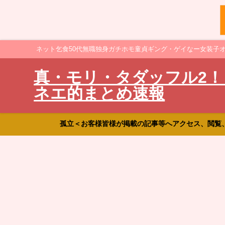
ネット乞食50代無職独身ガチホモ童貞ギング・ゲイなー女装子
真・モリ・タダッフル2！
ネエ的まとめ速報
孤立＜お客様皆様が掲載の記事等へアクセス、閲覧