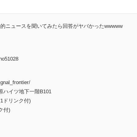
的ニュースを聞いてみたら回答がヤバかったwwwww
sho51028
nal_frontier/
山原ハイツ地下一階B101
(1ドリンク付)
ク付)