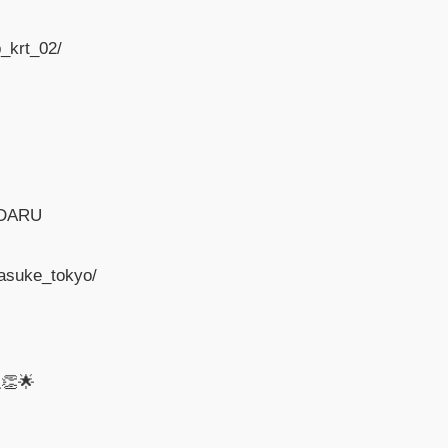
_krt_02/
_DARU
asuke_tokyo/
🌟
