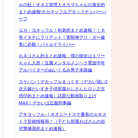
ルの杜！オネエ管理人オカマちゃんの鬼女的
まとめ速報!オカマッフルアタックナンバーハ
ーフ
ユカ・ヨネッフル！初老的まとめ速報！！大
帝イタチにラリアット！害獣神アリ・ガー被
害に必殺！パイルドライバー
おネコさん的まとめ速報 僕の彼女はエリー
ちゃん人形！豆腐メンタルメンヘラ電波中年
アルバイターのぬいぐるみ男子末路編
スケバン！デカッフルまっくす（デカい強い2
次元嫁だいすき子供部屋おじさんヒロシ之古
惑仔的まとめ速報）話題な動画取り上げ
MAX！デカいは正義刑事編
アキヨッフル-！ネオニートスケ番長のエキス
トラ芸能情報局！（子ども部屋おばさんの自
宅警備員的まとめ速報）