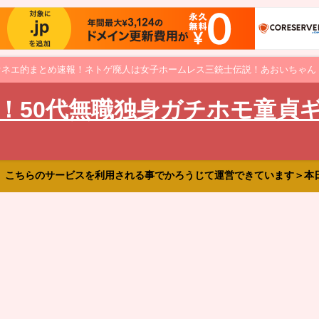
オネエ的まとめ速報！ネトゲ廃人は女子ホームレス三銃士伝説！あおいちゃん
！50代無職独身ガチホモ童貞
、こちらのサービスを利用される事でかろうじて運営できています＞本