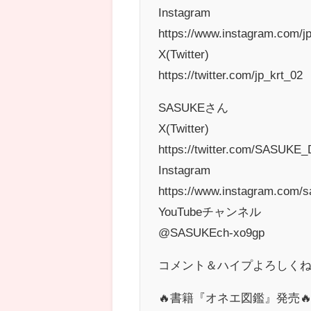
Instagram
https://www.instagram.com/jp
X(Twitter)
https://twitter.com/jp_krt_02
SASUKEさん
X(Twitter)
https://twitter.com/SASUKE
Instagram
https://www.instagram.com/s
YouTubeチャンネル
@SASUKEch-xo9gp
コメント＆ハイプよろしくね
🔥書籍『オネエ図鑑』発売