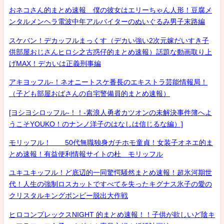
おネコさん的まとめ速報 僕の彼女はエリーちゃん人形！豆腐メ
ンタルメンヘラ電波中年アルバイターのぬいぐるみ男子末路編
スケバン！デカッフルまっくす（デカい強い2次元嫁だいすき子
供部屋おじさんヒロシ之古惑仔的まとめ速報）話題な動画取り上
げMAX！デカいは正義刑事編
アキヨッフル-！ネオニートスケ番長のエキストラ芸能情報局！
（子ども部屋おばさんの自宅警備員的まとめ速報）
[ヨシヨシロッフル-！！-素浪人勇者カツオンの未解決事件簿へよ
うこそYOUKO！のナンノ洋子のはなしは信じるな編）]
モリッフル！ 50代無職独身ガチホモ童貞！女装子オネエ的ま
とめ速報！有益便利情報サイトの杜 モリッフル
ユキユキッフル！ど底辺的一同驚愕騒然まとめ速報！超氷河期世
代！人生の強制ロスカットですべてを失ったキグナス氷子の愛の
クリスタルキングボンビー脱出大作戦
ヒロコンプレックスNIGHT 的まとめ速報！！子供が欲しいど陰キ