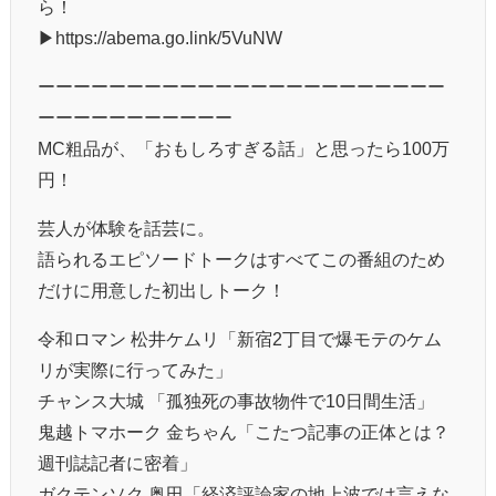
ら！
▶︎https://abema.go.link/5VuNW
ーーーーーーーーーーーーーーーーーーーーーーー
ーーーーーーーーーーー
MC粗品が、「おもしろすぎる話」と思ったら100万
円！
芸人が体験を話芸に。
語られるエピソードトークはすべてこの番組のため
だけに用意した初出しトーク！
令和ロマン 松井ケムリ「新宿2丁目で爆モテのケム
リが実際に行ってみた」
チャンス大城 「孤独死の事故物件で10日間生活」
鬼越トマホーク 金ちゃん「こたつ記事の正体とは？
週刊誌記者に密着」
ガクテンソク 奥田「経済評論家の地上波では言えな