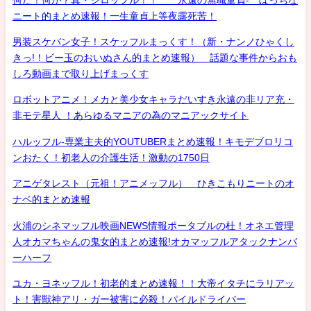
ニート的まとめ速報！一生童貞上等夜露死苦！
男装スケバン女子！スケッフルまっくす！（新・ナンノひゃくし
きっ!！ビー玉のおいぬさん的まとめ速報） 話題な事件からおも
しろ動画まで取り上げまっくす
ロボットアニメ！メカと美少女キャラだいすき永遠の非リア充・
非モテ星人 ！あらゆるマニアの為のマニアックサイト
ハルッフル-専業主夫的YOUTUBERまとめ速報！キモデブロリコ
ンおたく！初老人の介護生活！激動の1750日
アニゲタレスト（元祖！アニメッフル） ひきこもりニートのオ
ナベ的まとめ速報
火浦のシネマッフル映画NEWS情報ポータブルの杜！オネエ管理
人オカマちゃんの鬼女的まとめ速報!オカマッフルアタックナンバ
ーハーフ
ユカ・ヨネッフル！初老的まとめ速報！！大帝イタチにラリアッ
ト！害獣神アリ・ガー被害に必殺！パイルドライバー