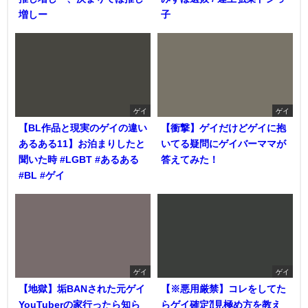
増しー
子
ゲイ
ゲイ
【BL作品と現実のゲイの違い
【衝撃】ゲイだけどゲイに抱
あるある11】お泊まりしたと
いてる疑問にゲイバーママが
聞いた時 #LGBT #あるある
答えてみた！
#BL #ゲイ
ゲイ
ゲイ
【地獄】垢BANされた元ゲイ
【※悪用厳禁】コレをしてた
YouTuberの家行ったら知ら
らゲイ確定⁈見極め方を教え