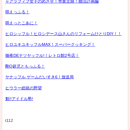
ャアラフィフ女子のめざせ！専業主婦！婚活計画編
萌えっふる！
萌えっとこあに！
ヒロシッフル！ヒロシデース山さんのリフォームひとりDIY！！
ヒロユキユキッフルMAX！スーパークッキング！
徹夜DEテツヤッフル!！レトロ館2号店！
剛Q超児ともっふる！
ヤナッフル ゲームだいすき6！放送局
ヒウラー総統の野望
魁!!アイドル塾!
t112