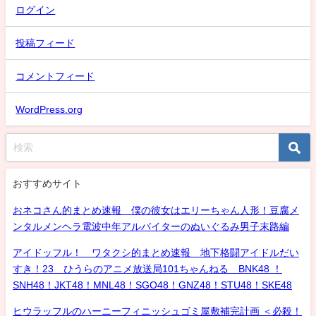
ログイン
投稿フィード
コメントフィード
WordPress.org
おすすめサイト
おネコさん的まとめ速報 僕の彼女はエリーちゃん人形！豆腐メ
ンタルメンヘラ電波中年アルバイターのぬいぐるみ男子末路編
アイドッフル！ ワタクシ的まとめ速報 地下格闘アイドルだい
すき！23 ひうらのアニメ放送局101ちゃんねる BNK48 ！
SNH48！JKT48！MNL48！SGO48！GNZ48！STU48！SKE48
ヒウラッフルのハーニーフィニッシュゴミ屋敷補完計画 ＜必殺！