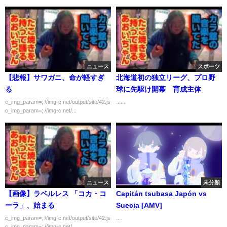
ニュース
スポーツ
【悲報】サワガニ、命が軽すぎ
北海道初の独立リーグ、プロ野
る
球に先駆け開幕 育成主体
c_img_param=; //img-c.net/output/site/42.js
......
c_img_param=; //img-c.net/...
ニュース
未分類
【画像】ラベルレス 「コカ・コ
Capitán tsubasa Japón vs
ーラ」、始まる
Suecia [AMV]
c_img_param=; //img-c.net/output/site/42.js
...
c_img_param=; //img-c.net/...