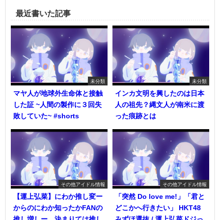
最近書いた記事
未分類
未分類
マヤ人が地球外生命体と接触
インカ文明を興したのは日本
した証 ~人間の製作に３回失
人の祖先？縄文人が南米に渡
敗していた~ #shorts
った痕跡とは
その他アイドル情報
その他アイドル情報
【運上弘菜】にわか推し変ー
「突然 Do love me!」「君と
からのにわか知ったかFANの
どこかへ行きたい」 HKT48
推し増しー、決まりては推し
みずほ選抜 / 運上弘菜ドジっ