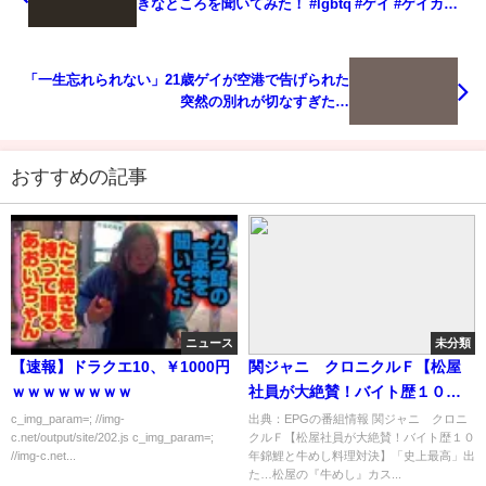
きなところを聞いてみた！ #lgbtq #ゲイ #ゲイカッ
プル #筋肉 #イケメン
「一生忘れられない」21歳ゲイが空港で告げられた
突然の別れが切なすぎた…
おすすめの記事
ニュース
未分類
【速報】ドラクエ10、￥1000円
関ジャニ∞クロニクルＦ【松屋
ｗｗｗｗｗｗｗｗ
社員が大絶賛！バイト歴１０年
錦鯉と牛めし料理対決】[字]…の
c_img_param=; //img-
出典：EPGの番組情報 関ジャニ∞クロニ
c.net/output/site/202.js c_img_param=;
クルＦ【松屋社員が大絶賛！バイト歴１０
番組内容解析まとめ
//img-c.net...
年錦鯉と牛めし料理対決】「史上最高」出
た…松屋の『牛めし』カス...