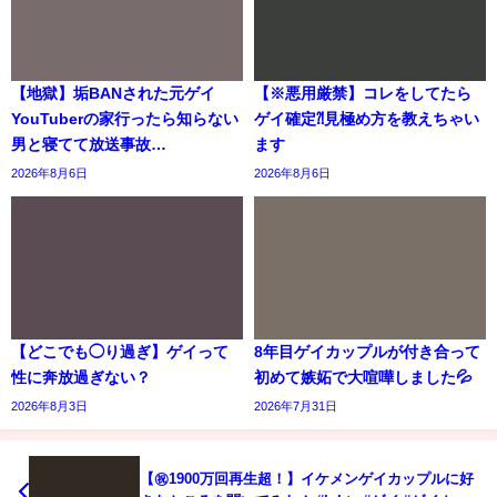
【地獄】垢BANされた元ゲイ
【※悪用厳禁】コレをしてたら
YouTuberの家行ったら知らない
ゲイ確定⁈見極め方を教えちゃい
男と寝てて放送事故…
ます
2026年8月6日
2026年8月6日
【どこでも◯り過ぎ】ゲイって
8年目ゲイカップルが付き合って
性に奔放過ぎない？
初めて嫉妬で大喧嘩しました💦
2026年8月3日
2026年7月31日
【㊗️1900万回再生超！】イケメンゲイカップルに好