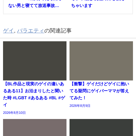
ない男と寝てて放送事故…
ちゃいます
ゲイ
,
バラエティ
の関連記事
【BL作品と現実のゲイの違いあ
【衝撃】ゲイだけどゲイに抱い
るある11】お泊まりしたと聞い
てる疑問にゲイバーママが答え
た時 #LGBT #あるある #BL #ゲ
てみた！
イ
2026年8月9日
2026年8月10日