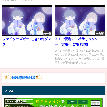
未分類
未分類
ファイターズガール_きつねダン
ＡＩで便利に 相乗りタクシ
ス
ー 実用化に向け実験
...
タクシーの新しい使い方が始まるかもしれ
ません。目的地が近い人たち同士が簡単に
相乗りできるタクシーを実現しようと、静
岡市で実証実験が始まりまし...
xrea