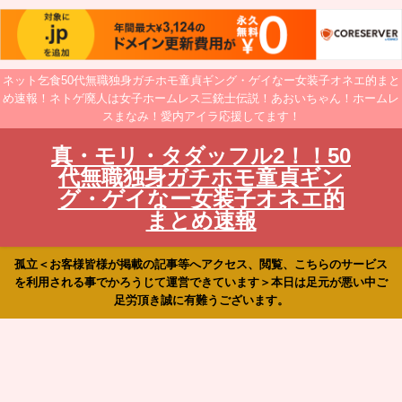
ネット乞食50代無職独身ガチホモ童貞ギング・ゲイなー女装子オネエ的まと
め速報！ネトゲ廃人は女子ホームレス三銃士伝説！あおいちゃん！ホームレ
スまなみ！愛内アイラ応援してます！
真・モリ・タダッフル2！！50
代無職独身ガチホモ童貞ギン
グ・ゲイなー女装子オネエ的
まとめ速報
孤立＜お客様皆様が掲載の記事等へアクセス、閲覧、こちらのサービス
を利用される事でかろうじて運営できています＞本日は足元が悪い中ご
足労頂き誠に有難うございます。