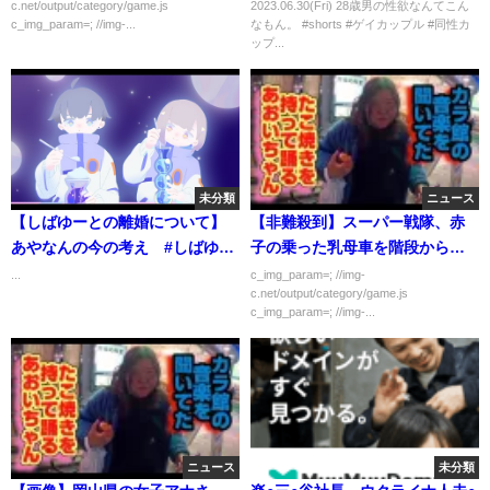
c.net/output/category/game.js
2023.06.30(Fri) 28歳男の性欲なんてこん
c_img_param=; //img-...
なもん。 #shorts #ゲイカップル #同性カ
ップ...
未分類
ニュース
【しばゆーとの離婚について】
【非難殺到】スーパー戦隊、赤
あやなんの今の考え #しばゆー
子の乗った乳母車を階段から突
#東海オンエア#東海オンエア切
き落とすｗｗｗｗｗ
...
c_img_param=; //img-
c.net/output/category/game.js
り抜き#あやなん#てつや
c_img_param=; //img-...
ニュース
未分類