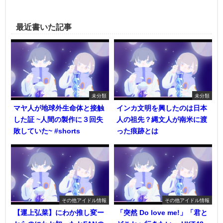
最近書いた記事
未分類
未分類
マヤ人が地球外生命体と接触
インカ文明を興したのは日本
した証 ~人間の製作に３回失
人の祖先？縄文人が南米に渡
敗していた~ #shorts
った痕跡とは
その他アイドル情報
その他アイドル情報
【運上弘菜】にわか推し変ー
「突然 Do love me!」「君と