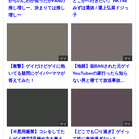
からのにわか知ったかFANの
どこかへ行きたい」 HKT48
推し増しー、決まりては推し
みずほ選抜 / 運上弘菜ドジっ
増しー
子
ゲイ
ゲイ
【衝撃】ゲイだけどゲイに抱
【地獄】垢BANされた元ゲイ
いてる疑問にゲイバーママが
YouTuberの家行ったら知ら
答えてみた！
ない男と寝てて放送事故…
ゲイ
ゲイ
【※悪用厳禁】コレをしてた
【どこでも◯り過ぎ】ゲイっ
らゲイ確定⁈見極め方を教え
て性に奔放過ぎない？