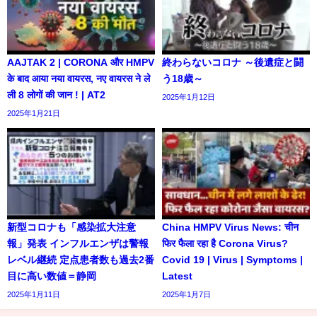
AAJTAK 2 | CORONA और HMPV
終わらないコロナ ～後遺症と闘
के बाद आया नया वायरस, नए वायरस ने ले
う18歳～
ली 8 लोगों की जान ! | AT2
2025年1月12日
2025年1月21日
新型コロナも「感染拡大注意
China HMPV Virus News: चीन
報」発表 インフルエンザは警報
फिर फैला रहा है Corona Virus?
レベル継続 定点患者数も過去2番
Covid 19 | Virus | Symptoms |
目に高い数値＝静岡
Latest
2025年1月11日
2025年1月7日