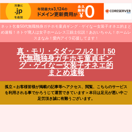
ネット乞食50代無職独身ガチホモ童貞ギング・ゲイなー女装子オネエ的まと
め速報！ネトゲ廃人は女子ホームレス三銃士伝説！あおいちゃん！ホームレ
スまなみ！愛内アイラ応援してます！
真・モリ・タダッフル2！！50
代無職独身ガチホモ童貞ギン
グ・ゲイなー女装子オネエ的
まとめ速報
孤立＜お客様皆様が掲載の記事等へアクセス、閲覧、こちらのサービス
を利用される事でかろうじて運営できています＞本日は足元が悪い中ご
足労頂き誠に有難うございます。