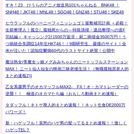
すき！23 ひうらのアニメ放送局101ちゃんねる BNK48 ！
SNH48！JKT48！MNL48！SGO48！GNZ48！STU48！SKE48
ヒウラッフルのハーニーフィニッシュゴミ屋敷補完計画 ＜必殺！
生前整理人！孤立し孤独死からの～特殊清掃・遺品整理への道F
完結編＞ キャッシング計1500万返済：厨二病借金3500万円！う
つ病統合失調症14年生HKT46！！9期研究生、最後のサイト！全
米が泣いた！認知症鬱病60代のラストサイト絶賛！公開中
魔法熟女/美魔女ッ娘メグみみちゃんのニートッフルステーション
MAX！ ニート仙人仙女の映画三昧老後生活！（無職孤独居老人的
まとめ速報Z)]
乙女系腐男子のオカマッフルMAX2- FX！オ・カマトレーダーの
逆襲！！ 極道のオカマたち編（おもしろ動画まとめ速報）
タダッフル！ネトゲ廃人的まとめ速報！！ネット乞食DE2000万
パワーズ！
新・ハゲッフル！哀愁のハゲ男の髪ってるまとめ速報！！激しく
ハゲっTEL？