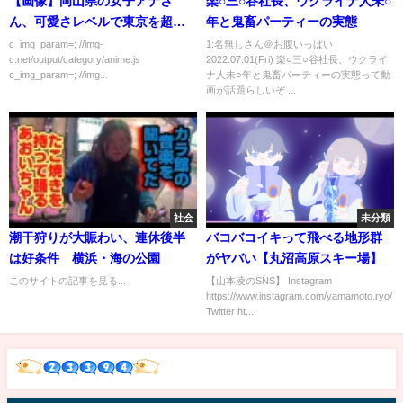
【画像】岡山県の女子アナさ
楽○三○谷社長、ウクライナ人未○
ん、可愛さレベルで東京を超え
年と鬼畜パーティーの実態
てしまう
c_img_param=; //img-
1:名無しさん＠お腹いっぱい
c.net/output/category/anime.js
2022.07.01(Fri) 楽○三○谷社長、ウクライ
c_img_param=; //img...
ナ人未○年と鬼畜パーティーの実態って動
画が話題らしいぞ ...
社会
未分類
潮干狩りが大賑わい、連休後半
バコバコイキって飛べる地形群
は好条件 横浜・海の公園
がヤバい【丸沼高原スキー場】
このサイトの記事を見る...
【山本凌のSNS】 Instagram
https://www.instagram.com/yamamoto.ryo/
Twitter ht...