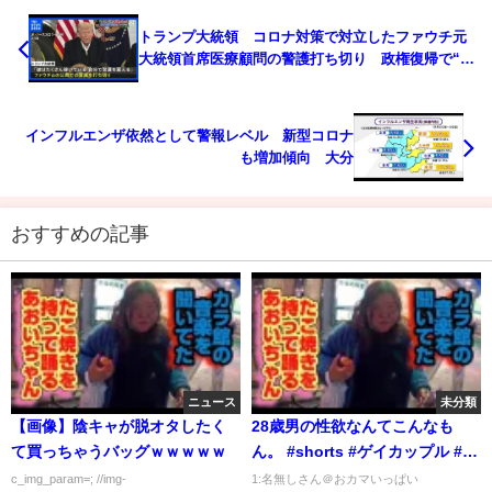
トランプ大統領 コロナ対策で対立したファウチ元
大統領首席医療顧問の警護打ち切り 政権復帰で“政
治的報復”｜TBS NEWS DIG
インフルエンザ依然として警報レベル 新型コロナ
も増加傾向 大分
おすすめの記事
ニュース
未分類
【画像】陰キャが脱オタしたく
28歳男の性欲なんてこんなも
て買っちゃうバッグｗｗｗｗｗ
ん。 #shorts #ゲイカップル #同
性カップル
c_img_param=; //img-
1:名無しさん＠おカマいっぱい