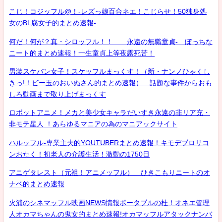
こじ！コジッフル@！-レズっ娘百合ネエ！こじらせ！50独身処
女のBL腐女子的まとめ速報-
何だ！何が？真・シロッフル！！ 永遠の無職童貞- ぼっちな
ニート的まとめ速報！一生童貞上等夜露死苦！
男装スケバン女子！スケッフルまっくす！（新・ナンノひゃくし
きっ!！ビー玉のおいぬさん的まとめ速報） 話題な事件からおも
しろ動画まで取り上げまっくす
ロボットアニメ！メカと美少女キャラだいすき永遠の非リア充・
非モテ星人 ！あらゆるマニアの為のマニアックサイト
ハルッフル-専業主夫的YOUTUBERまとめ速報！キモデブロリコ
ンおたく！初老人の介護生活！激動の1750日
アニゲタレスト（元祖！アニメッフル） ひきこもりニートのオ
ナベ的まとめ速報
火浦のシネマッフル映画NEWS情報ポータブルの杜！オネエ管理
人オカマちゃんの鬼女的まとめ速報!オカマッフルアタックナンバ