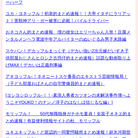
ーハーフ
ユカ・ヨネッフル！初老的まとめ速報！！大帝イタチにラリアッ
ト！害獣神アリ・ガー被害に必殺！パイルドライバー
おネコさん的まとめ速報 僕の彼女はエリーちゃん人形！豆腐メ
ンタルメンヘラ電波中年アルバイターのぬいぐるみ男子末路編
スケバン！デカッフルまっくす（デカい強い2次元嫁だいすき子
供部屋おじさんヒロシ之古惑仔的まとめ速報）話題な動画取り上
げMAX！デカいは正義刑事編
アキヨッフル-！ネオニートスケ番長のエキストラ芸能情報局！
（子ども部屋おばさんの自宅警備員的まとめ速報）
[ヨシヨシロッフル-！！-素浪人勇者カツオンの未解決事件簿へよ
うこそYOUKO！のナンノ洋子のはなしは信じるな編）]
モリッフル！ 50代無職独身ガチホモ童貞！女装子オネエ的ま
とめ速報！有益便利情報サイトの杜 モリッフル
ユキユキッフル！ど底辺的一同驚愕騒然まとめ速報！超氷河期世