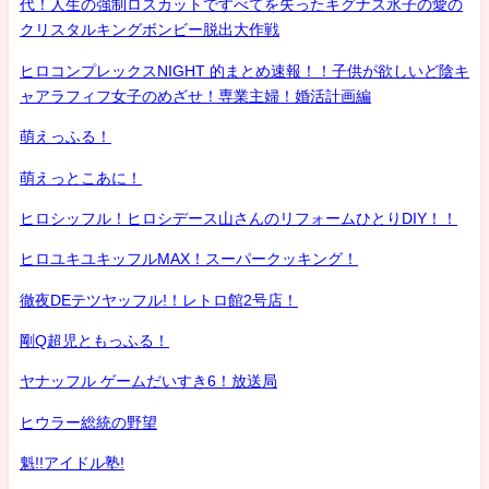
代！人生の強制ロスカットですべてを失ったキグナス氷子の愛の
クリスタルキングボンビー脱出大作戦
ヒロコンプレックスNIGHT 的まとめ速報！！子供が欲しいど陰キ
ャアラフィフ女子のめざせ！専業主婦！婚活計画編
萌えっふる！
萌えっとこあに！
ヒロシッフル！ヒロシデース山さんのリフォームひとりDIY！！
ヒロユキユキッフルMAX！スーパークッキング！
徹夜DEテツヤッフル!！レトロ館2号店！
剛Q超児ともっふる！
ヤナッフル ゲームだいすき6！放送局
ヒウラー総統の野望
魁!!アイドル塾!