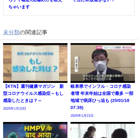
ちゃいます
未分類
の関連記事
【KTN】週刊健康マガジン 新
岐阜県でインフル・コロナ感染
型コロナウイルス感染症～もし
者増 年末年始は全国で最多 一部
感染したときは？～
地域で病床ひっ迫も (25/01/18
07:39)
2025年1月23日
2025年1月21日