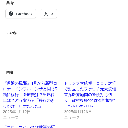
共有:
Facebook
X
いいね:
関連
『普通の風邪』4月から新型コ
トランプ大統領 コロナ対策
ロナ・インフルエンザと同じ5
で対立したファウチ元大統領
類に移行 医療費は？出席停
首席医療顧問の警護打ち切
止は？どう変わる「移行のき
り 政権復帰で“政治的報復”｜
っかけコロナだった」
TBS NEWS DIG
2025年1月12日
2025年1月26日
ニュース
ニュース
「コロナウイルスは武漢の研